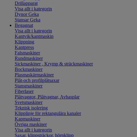
Drillapparat
Visa allt i kategorin
Dynor Geka
Stansar Geka
Begagnat
Visa allt i kategorin
Kantvik/kantmaskin
Klippning
Kantpress
Falsmaskiner
Rundmaskiner
Sickmaskiner , Krymp & sträckmaskiner
Bockmaskiner
Plasmaskärmaskiner
Plåt-och profilplåtsaxar
Stansmaskiner
Fiberlaser
Plåtvaggor, Plåtvagnar, Avhasplar
Svetsmaskiner
Teknisk isolering
Klipplinje för rektangulära kanaler
Kapmaskiner
Övriga maskiner
Visa allt i kategorin
Saxar, klippsträckor, hörnklipp