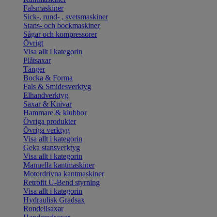
Falsmaskiner
Sick-, rund- , svetsmaskiner
Stans- och bockmaskiner
Sågar och kompressorer
Övrigt
Visa allt i kategorin
Plåtsaxar
Tänger
Bocka & Forma
Fals & Smidesverktyg
Elhandverktyg
Saxar & Knivar
Hammare & klubbor
Övriga produkter
Övriga verktyg
Visa allt i kategorin
Geka stansverktyg
Visa allt i kategorin
Manuella kantmaskiner
Motordrivna kantmaskiner
Retrofit U-Bend styrning
Visa allt i kategorin
Hydraulisk Gradsax
Rondellsaxar