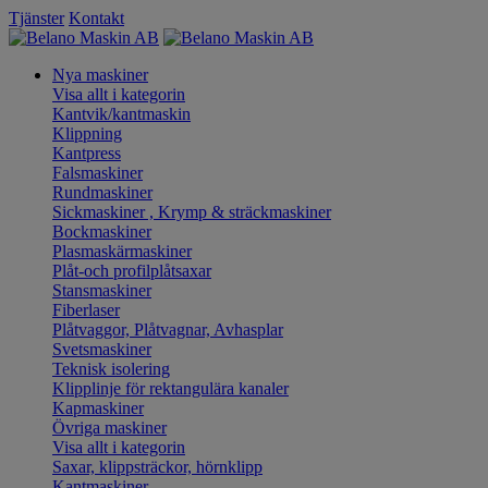
Tjänster
Kontakt
Nya maskiner
Visa allt i kategorin
Kantvik/kantmaskin
Klippning
Kantpress
Falsmaskiner
Rundmaskiner
Sickmaskiner , Krymp & sträckmaskiner
Bockmaskiner
Plasmaskärmaskiner
Plåt-och profilplåtsaxar
Stansmaskiner
Fiberlaser
Plåtvaggor, Plåtvagnar, Avhasplar
Svetsmaskiner
Teknisk isolering
Klipplinje för rektangulära kanaler
Kapmaskiner
Övriga maskiner
Visa allt i kategorin
Saxar, klippsträckor, hörnklipp
Kantmaskiner