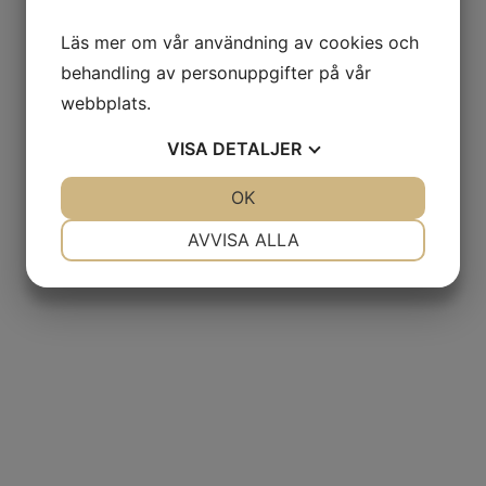
Läs mer om vår användning av cookies och
behandling av personuppgifter på vår
webbplats.
VISA
DETALJER
JA
NEJ
OK
JA
NEJ
NÖDVÄNDIG
INSTÄLLNINGAR
AVVISA ALLA
JA
NEJ
JA
NEJ
MARKNADSFÖRING
STATISTIK