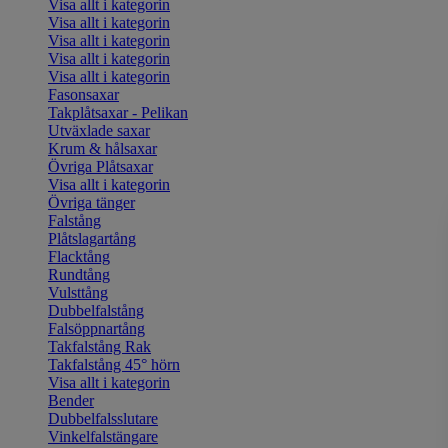
Visa allt i kategorin
Visa allt i kategorin
Visa allt i kategorin
Visa allt i kategorin
Visa allt i kategorin
Fasonsaxar
Takplåtsaxar - Pelikan
Utväxlade saxar
Krum & hålsaxar
Övriga Plåtsaxar
Visa allt i kategorin
Övriga tänger
Falstång
Plåtslagartång
Flacktång
Rundtång
Vulsttång
Dubbelfalstång
Falsöppnartång
Takfalstång Rak
Takfalstång 45° hörn
Visa allt i kategorin
Bender
Dubbelfalsslutare
Vinkelfalstängare