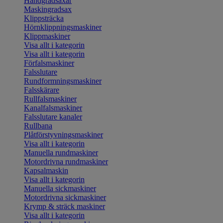
Handgradsaxar
Maskingradsax
Klippsträcka
Hörnklippningsmaskiner
Klippmaskiner
Visa allt i kategorin
Visa allt i kategorin
Förfalsmaskiner
Falsslutare
Rundformningsmaskiner
Falsskärare
Rullfalsmaskiner
Kanalfalsmaskiner
Falsslutare kanaler
Rullbana
Plåtförstyvningsmaskiner
Visa allt i kategorin
Manuella rundmaskiner
Motordrivna rundmaskiner
Kapsalmaskin
Visa allt i kategorin
Manuella sickmaskiner
Motordrivna sickmaskiner
Krymp & sträck maskiner
Visa allt i kategorin