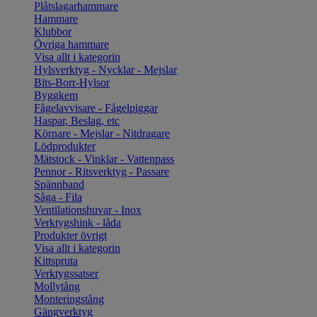
Plåtslagarhammare
Hammare
Klubbor
Övriga hammare
Visa allt i kategorin
Hylsverktyg - Nycklar - Mejslar
Bits-Borr-Hylsor
Byggkem
Fågelavvisare - Fågelpiggar
Haspar, Beslag, etc
Körnare - Mejslar - Nitdragare
Lödprodukter
Mätstock - Vinklar - Vattenpass
Pennor - Ritsverktyg - Passare
Spännband
Såga - Fila
Ventilationshuvar - Inox
Verktygshink - låda
Produkter övrigt
Visa allt i kategorin
Kittspruta
Verktygssatser
Mollytång
Monteringstång
Gängverktyg