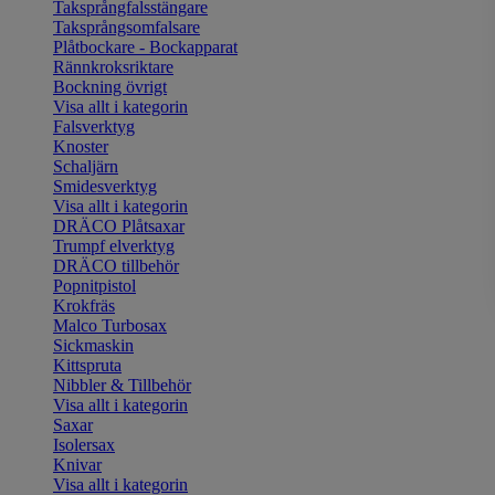
Taksprångfalsstängare
Taksprångsomfalsare
Plåtbockare - Bockapparat
Rännkroksriktare
Bockning övrigt
Visa allt i kategorin
Falsverktyg
Knoster
Schaljärn
Smidesverktyg
Visa allt i kategorin
DRÄCO Plåtsaxar
Trumpf elverktyg
DRÄCO tillbehör
Popnitpistol
Krokfräs
Malco Turbosax
Sickmaskin
Kittspruta
Nibbler & Tillbehör
Visa allt i kategorin
Saxar
Isolersax
Knivar
Visa allt i kategorin