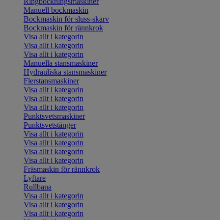
Ringbockningsmaskiner
Manuell bockmaskin
Bockmaskin för sluss-skarv
Bockmaskin för rännkrok
Visa allt i kategorin
Visa allt i kategorin
Visa allt i kategorin
Manuella stansmaskiner
Hydrauliska stansmaskiner
Flerstansmaskiner
Visa allt i kategorin
Visa allt i kategorin
Visa allt i kategorin
Punktsvetsmaskiner
Punktsvetstänger
Visa allt i kategorin
Visa allt i kategorin
Visa allt i kategorin
Visa allt i kategorin
Fräsmaskin för rännkrok
Lyftare
Rullbana
Visa allt i kategorin
Visa allt i kategorin
Visa allt i kategorin