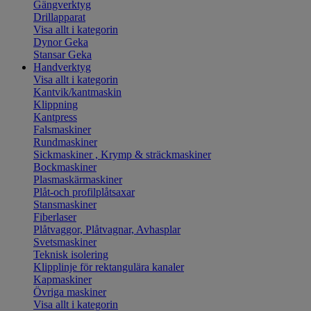
Gängverktyg
Drillapparat
Visa allt i kategorin
Dynor Geka
Stansar Geka
Handverktyg
Visa allt i kategorin
Kantvik/kantmaskin
Klippning
Kantpress
Falsmaskiner
Rundmaskiner
Sickmaskiner , Krymp & sträckmaskiner
Bockmaskiner
Plasmaskärmaskiner
Plåt-och profilplåtsaxar
Stansmaskiner
Fiberlaser
Plåtvaggor, Plåtvagnar, Avhasplar
Svetsmaskiner
Teknisk isolering
Klipplinje för rektangulära kanaler
Kapmaskiner
Övriga maskiner
Visa allt i kategorin