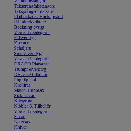
Vinkelfalstängare
Taksprångfalsstängare
Taksprångsomfalsare
Plåtbockare - Bockapparat
Rännkroksriktare
Bockning övrigt
Visa allt i kategorin
Falsverktyg
Knoster
Schaljärn
Smidesverktyg
Visa allt i kategorin
DRÄCO Plåtsaxar
Trumpf elverktyg
DRÄCO tillbehör
Popnitpistol
Krokfräs
Malco Turbosax
Sickmaskin
Kittspruta
Nibbler & Tillbehör
Visa allt i kategorin
Saxar
Isolersax
Knivar