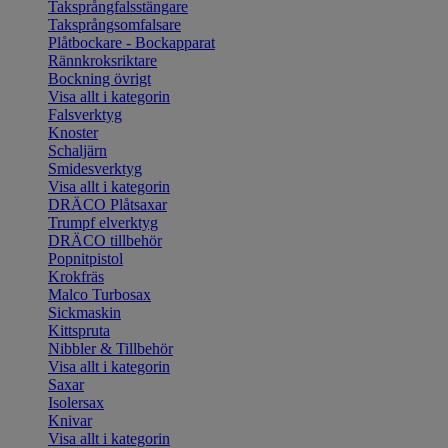
Taksprångfalsstängare
Taksprångsomfalsare
Plåtbockare - Bockapparat
Rännkroksriktare
Bockning övrigt
Visa allt i kategorin
Falsverktyg
Knoster
Schaljärn
Smidesverktyg
Visa allt i kategorin
DRÄCO Plåtsaxar
Trumpf elverktyg
DRÄCO tillbehör
Popnitpistol
Krokfräs
Malco Turbosax
Sickmaskin
Kittspruta
Nibbler & Tillbehör
Visa allt i kategorin
Saxar
Isolersax
Knivar
Visa allt i kategorin