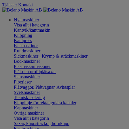
Tjänster
Kontakt
Nya maskiner
Visa allt i kategorin
Kantvik/kantmaskin
Klippning
Kantpress
Falsmaskiner
Rundmaskiner
Sickmaskiner , Krymp & sträckmaskiner
Bockmaskiner
Plasmaskärmaskiner
Plåt-och profilplåtsaxar
Stansmaskiner
Fiberlaser
Plåtvaggor, Plåtvagnar, Avhasplar
Svetsmaskiner
Teknisk isolering
Klipplinje för rektangulära kanaler
Kapmaskiner
Övriga maskiner
Visa allt i kategorin
Saxar, klippsträckor, hörnklipp
Kantmaskiner