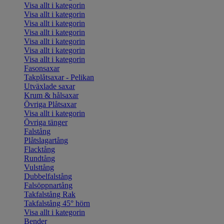
Visa allt i kategorin
Visa allt i kategorin
Visa allt i kategorin
Visa allt i kategorin
Visa allt i kategorin
Visa allt i kategorin
Visa allt i kategorin
Fasonsaxar
Takplåtsaxar - Pelikan
Utväxlade saxar
Krum & hålsaxar
Övriga Plåtsaxar
Visa allt i kategorin
Övriga tänger
Falstång
Plåtslagartång
Flacktång
Rundtång
Vulsttång
Dubbelfalstång
Falsöppnartång
Takfalstång Rak
Takfalstång 45° hörn
Visa allt i kategorin
Bender