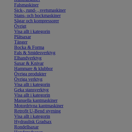
Falsmaskiner
Sick-, rund- , svetsmaskiner
Stans- och bockmaskiner
Sågar och kompressorer
Övrigt
Visa allt i kategorin
Plåtsaxar
Tänger
Bocka & Forma
Fals & Smidesverktyg
Elhandverktyg
Saxar & Knivar
Hammare & klubbor
Övriga produkter
Övriga verktyg
Visa allt i kategorin
Geka stansverktyg
Visa allt i kategorin
Manuella kantmaskiner
Motordrivna kantmaskiner
Retrofit U-Bend styrning
Visa allt i kategorin
Hydraulisk Gradsax
Rondellsaxar