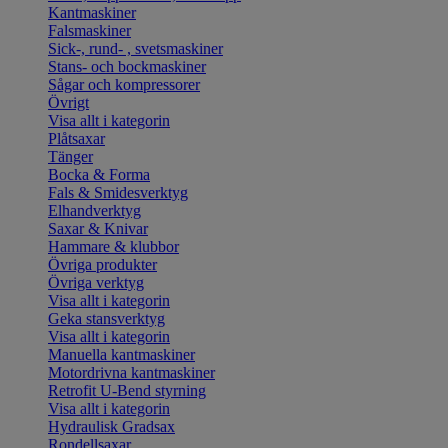
Kantmaskiner
Falsmaskiner
Sick-, rund- , svetsmaskiner
Stans- och bockmaskiner
Sågar och kompressorer
Övrigt
Visa allt i kategorin
Plåtsaxar
Tänger
Bocka & Forma
Fals & Smidesverktyg
Elhandverktyg
Saxar & Knivar
Hammare & klubbor
Övriga produkter
Övriga verktyg
Visa allt i kategorin
Geka stansverktyg
Visa allt i kategorin
Manuella kantmaskiner
Motordrivna kantmaskiner
Retrofit U-Bend styrning
Visa allt i kategorin
Hydraulisk Gradsax
Rondellsaxar