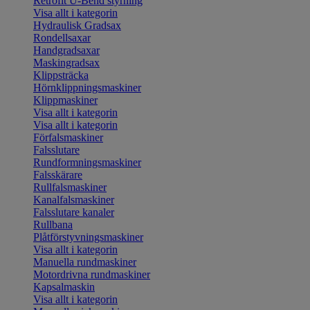
Retrofit U-Bend styrning
Visa allt i kategorin
Hydraulisk Gradsax
Rondellsaxar
Handgradsaxar
Maskingradsax
Klippsträcka
Hörnklippningsmaskiner
Klippmaskiner
Visa allt i kategorin
Visa allt i kategorin
Förfalsmaskiner
Falsslutare
Rundformningsmaskiner
Falsskärare
Rullfalsmaskiner
Kanalfalsmaskiner
Falsslutare kanaler
Rullbana
Plåtförstyvningsmaskiner
Visa allt i kategorin
Manuella rundmaskiner
Motordrivna rundmaskiner
Kapsalmaskin
Visa allt i kategorin