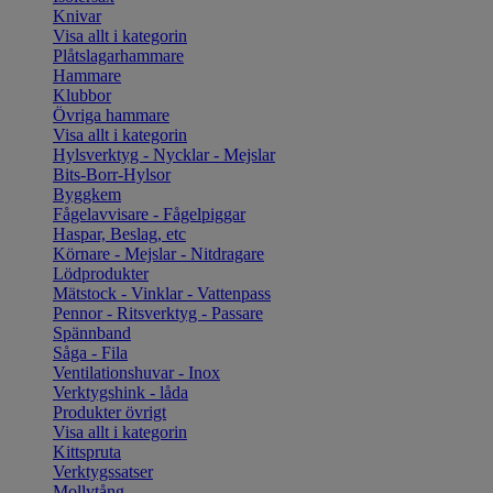
Knivar
Visa allt i kategorin
Plåtslagarhammare
Hammare
Klubbor
Övriga hammare
Visa allt i kategorin
Hylsverktyg - Nycklar - Mejslar
Bits-Borr-Hylsor
Byggkem
Fågelavvisare - Fågelpiggar
Haspar, Beslag, etc
Körnare - Mejslar - Nitdragare
Lödprodukter
Mätstock - Vinklar - Vattenpass
Pennor - Ritsverktyg - Passare
Spännband
Såga - Fila
Ventilationshuvar - Inox
Verktygshink - låda
Produkter övrigt
Visa allt i kategorin
Kittspruta
Verktygssatser
Mollytång