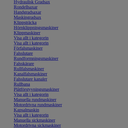
Hydraulisk Gradsax
Rondellsaxar
Handgradsaxar
Maskingradsax
Klippsträcka
Hörnklippningsmaskiner
Klippmaskiner
Visa allt i kategorin
Visa allt i kategorin
Förfalsmaskiner
Falsslutare
Rundformningsmaskiner
Falsskärare
Rullfalsmaskiner
Kanalfalsmaskiner
Falsslutare kanaler
Rullbana
Plåtförstyvningsmaskiner
Visa allt i kategorin
Manuella rundmaskiner
Motordrivna rundmaskiner
Kapsalmaskin
Visa allt i kategorin
Manuella sickmaskiner
Motordrivna sickmaskiner