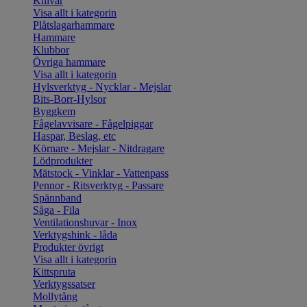
Knivar
Visa allt i kategorin
Plåtslagarhammare
Hammare
Klubbor
Övriga hammare
Visa allt i kategorin
Hylsverktyg - Nycklar - Mejslar
Bits-Borr-Hylsor
Byggkem
Fågelavvisare - Fågelpiggar
Haspar, Beslag, etc
Körnare - Mejslar - Nitdragare
Lödprodukter
Mätstock - Vinklar - Vattenpass
Pennor - Ritsverktyg - Passare
Spännband
Såga - Fila
Ventilationshuvar - Inox
Verktygshink - låda
Produkter övrigt
Visa allt i kategorin
Kittspruta
Verktygssatser
Mollytång