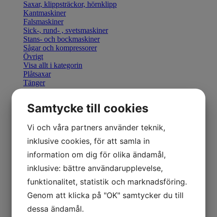
Saxar, klippsträckor, hörnklipp
Kantmaskiner
Falsmaskiner
Sick-, rund- , svetsmaskiner
Stans- och bockmaskiner
Sågar och kompressorer
Övrigt
Visa allt i kategorin
Plåtsaxar
Tänger
Bocka & Forma
Fals & Smidesverktyg
Samtycke till cookies
Elhandverktyg
Saxar & Knivar
Hammare & klubbor
Vi och våra partners använder teknik,
Övriga produkter
inklusive cookies, för att samla in
Övriga verktyg
Visa allt i kategorin
information om dig för olika ändamål,
Geka stansverktyg
inklusive: bättre användarupplevelse,
Visa allt i kategorin
Manuella kantmaskiner
funktionalitet, statistik och marknadsföring.
Motordrivna kantmaskiner
Genom att klicka på "OK" samtycker du till
Retrofit U-Bend styrning
Visa allt i kategorin
dessa ändamål.
Hydraulisk Gradsax