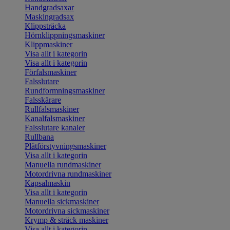
Handgradsaxar
Maskingradsax
Klippsträcka
Hörnklippningsmaskiner
Klippmaskiner
Visa allt i kategorin
Visa allt i kategorin
Förfalsmaskiner
Falsslutare
Rundformningsmaskiner
Falsskärare
Rullfalsmaskiner
Kanalfalsmaskiner
Falsslutare kanaler
Rullbana
Plåtförstyvningsmaskiner
Visa allt i kategorin
Manuella rundmaskiner
Motordrivna rundmaskiner
Kapsalmaskin
Visa allt i kategorin
Manuella sickmaskiner
Motordrivna sickmaskiner
Krymp & sträck maskiner
Visa allt i kategorin