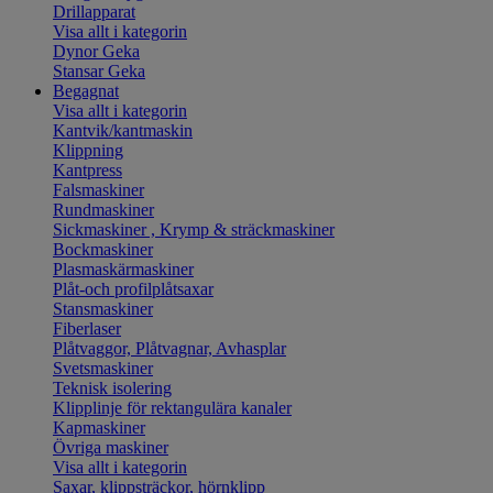
Drillapparat
Visa allt i kategorin
Dynor Geka
Stansar Geka
Begagnat
Visa allt i kategorin
Kantvik/kantmaskin
Klippning
Kantpress
Falsmaskiner
Rundmaskiner
Sickmaskiner , Krymp & sträckmaskiner
Bockmaskiner
Plasmaskärmaskiner
Plåt-och profilplåtsaxar
Stansmaskiner
Fiberlaser
Plåtvaggor, Plåtvagnar, Avhasplar
Svetsmaskiner
Teknisk isolering
Klipplinje för rektangulära kanaler
Kapmaskiner
Övriga maskiner
Visa allt i kategorin
Saxar, klippsträckor, hörnklipp