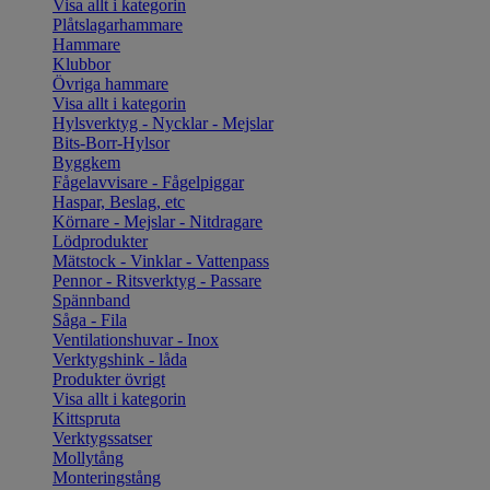
Visa allt i kategorin
Plåtslagarhammare
Hammare
Klubbor
Övriga hammare
Visa allt i kategorin
Hylsverktyg - Nycklar - Mejslar
Bits-Borr-Hylsor
Byggkem
Fågelavvisare - Fågelpiggar
Haspar, Beslag, etc
Körnare - Mejslar - Nitdragare
Lödprodukter
Mätstock - Vinklar - Vattenpass
Pennor - Ritsverktyg - Passare
Spännband
Såga - Fila
Ventilationshuvar - Inox
Verktygshink - låda
Produkter övrigt
Visa allt i kategorin
Kittspruta
Verktygssatser
Mollytång
Monteringstång