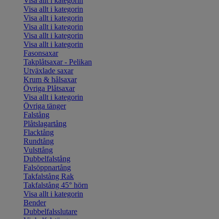
Visa allt i kategorin
Visa allt i kategorin
Visa allt i kategorin
Visa allt i kategorin
Visa allt i kategorin
Visa allt i kategorin
Fasonsaxar
Takplåtsaxar - Pelikan
Utväxlade saxar
Krum & hålsaxar
Övriga Plåtsaxar
Visa allt i kategorin
Övriga tänger
Falstång
Plåtslagartång
Flacktång
Rundtång
Vulsttång
Dubbelfalstång
Falsöppnartång
Takfalstång Rak
Takfalstång 45° hörn
Visa allt i kategorin
Bender
Dubbelfalsslutare