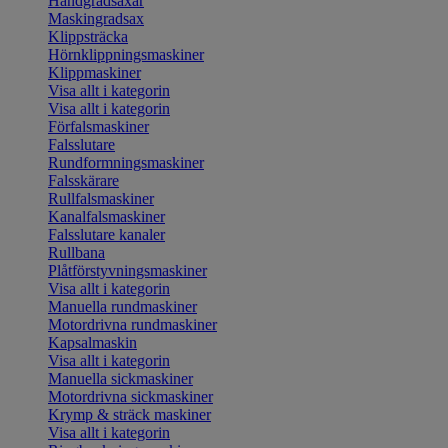
Handgradsaxar
Maskingradsax
Klippsträcka
Hörnklippningsmaskiner
Klippmaskiner
Visa allt i kategorin
Visa allt i kategorin
Förfalsmaskiner
Falsslutare
Rundformningsmaskiner
Falsskärare
Rullfalsmaskiner
Kanalfalsmaskiner
Falsslutare kanaler
Rullbana
Plåtförstyvningsmaskiner
Visa allt i kategorin
Manuella rundmaskiner
Motordrivna rundmaskiner
Kapsalmaskin
Visa allt i kategorin
Manuella sickmaskiner
Motordrivna sickmaskiner
Krymp & sträck maskiner
Visa allt i kategorin