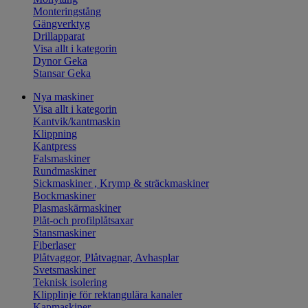
Monteringstång
Gängverktyg
Drillapparat
Visa allt i kategorin
Dynor Geka
Stansar Geka
Nya maskiner
Visa allt i kategorin
Kantvik/kantmaskin
Klippning
Kantpress
Falsmaskiner
Rundmaskiner
Sickmaskiner , Krymp & sträckmaskiner
Bockmaskiner
Plasmaskärmaskiner
Plåt-och profilplåtsaxar
Stansmaskiner
Fiberlaser
Plåtvaggor, Plåtvagnar, Avhasplar
Svetsmaskiner
Teknisk isolering
Klipplinje för rektangulära kanaler
Kapmaskiner