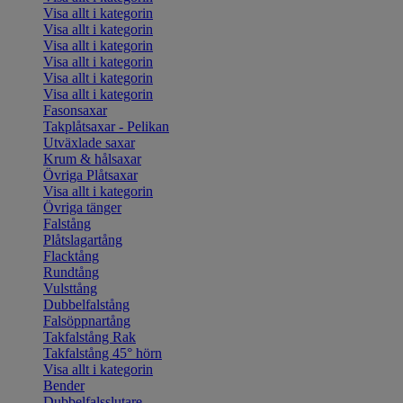
Visa allt i kategorin
Visa allt i kategorin
Visa allt i kategorin
Visa allt i kategorin
Visa allt i kategorin
Visa allt i kategorin
Fasonsaxar
Takplåtsaxar - Pelikan
Utväxlade saxar
Krum & hålsaxar
Övriga Plåtsaxar
Visa allt i kategorin
Övriga tänger
Falstång
Plåtslagartång
Flacktång
Rundtång
Vulsttång
Dubbelfalstång
Falsöppnartång
Takfalstång Rak
Takfalstång 45° hörn
Visa allt i kategorin
Bender
Dubbelfalsslutare