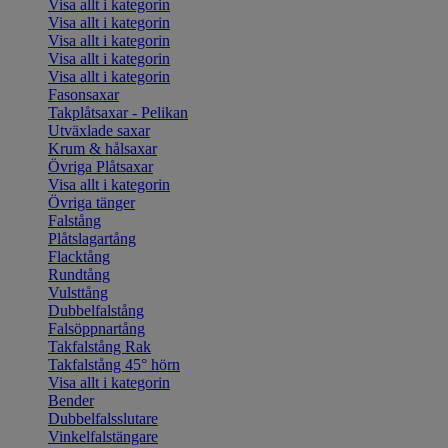
Visa allt i kategorin
Visa allt i kategorin
Visa allt i kategorin
Visa allt i kategorin
Visa allt i kategorin
Fasonsaxar
Takplåtsaxar - Pelikan
Utväxlade saxar
Krum & hålsaxar
Övriga Plåtsaxar
Visa allt i kategorin
Övriga tänger
Falstång
Plåtslagartång
Flacktång
Rundtång
Vulsttång
Dubbelfalstång
Falsöppnartång
Takfalstång Rak
Takfalstång 45° hörn
Visa allt i kategorin
Bender
Dubbelfalsslutare
Vinkelfalstängare