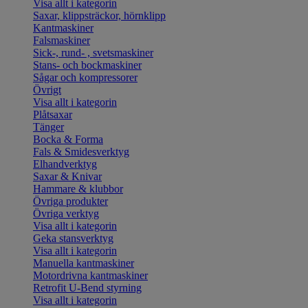
Visa allt i kategorin
Saxar, klippsträckor, hörnklipp
Kantmaskiner
Falsmaskiner
Sick-, rund- , svetsmaskiner
Stans- och bockmaskiner
Sågar och kompressorer
Övrigt
Visa allt i kategorin
Plåtsaxar
Tänger
Bocka & Forma
Fals & Smidesverktyg
Elhandverktyg
Saxar & Knivar
Hammare & klubbor
Övriga produkter
Övriga verktyg
Visa allt i kategorin
Geka stansverktyg
Visa allt i kategorin
Manuella kantmaskiner
Motordrivna kantmaskiner
Retrofit U-Bend styrning
Visa allt i kategorin