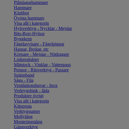
Plåtslagarhammare
Hammare
Klubbor
Övriga hammare
Visa allt i kategorin
Hylsverktyg - Nycklar - Mejslar
Bits-Borr-Hylsor
Byggkem
Fågelavvisare - Fågelpiggar
Haspar, Beslag, etc
Körnare - Mejslar - Nitdragare
Lödprodukter
Mätstock - Vinklar - Vattenpass
Pennor - Ritsverktyg - Passare
Spännband
Såga - Fila
Ventilationshuvar - Inox
Verktygshink - låda
Produkter övrigt
Visa allt i kategorin
Kittspruta
Verktygssatser
Mollytång
Monteringstång
Gängverktyg