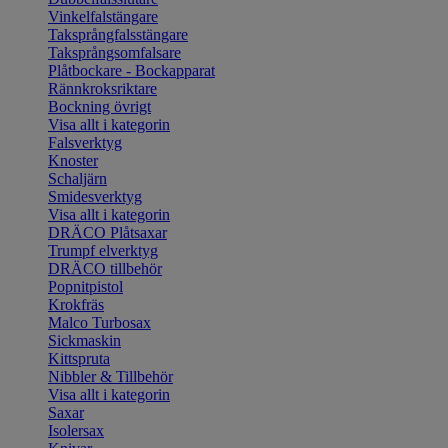
Vinkelfalstängare
Taksprångfalsstängare
Taksprångsomfalsare
Plåtbockare - Bockapparat
Rännkroksriktare
Bockning övrigt
Visa allt i kategorin
Falsverktyg
Knoster
Schaljärn
Smidesverktyg
Visa allt i kategorin
DRÄCO Plåtsaxar
Trumpf elverktyg
DRÄCO tillbehör
Popnitpistol
Krokfräs
Malco Turbosax
Sickmaskin
Kittspruta
Nibbler & Tillbehör
Visa allt i kategorin
Saxar
Isolersax