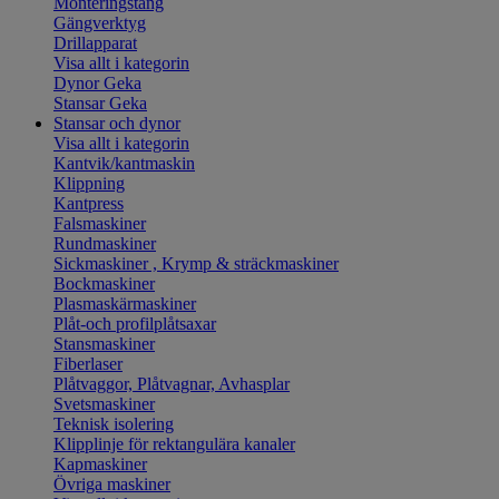
Monteringstång
Gängverktyg
Drillapparat
Visa allt i kategorin
Dynor Geka
Stansar Geka
Stansar och dynor
Visa allt i kategorin
Kantvik/kantmaskin
Klippning
Kantpress
Falsmaskiner
Rundmaskiner
Sickmaskiner , Krymp & sträckmaskiner
Bockmaskiner
Plasmaskärmaskiner
Plåt-och profilplåtsaxar
Stansmaskiner
Fiberlaser
Plåtvaggor, Plåtvagnar, Avhasplar
Svetsmaskiner
Teknisk isolering
Klipplinje för rektangulära kanaler
Kapmaskiner
Övriga maskiner