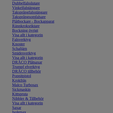
Dubbelfalsslutare
Vinkelfalstängare
Taksprångfalsstängare
Taksprångsomfalsare
Plåtbockare - Bockapparat
Rännkroksriktare
Bockning övrigt
Visa allt i kategorin
Falsverktyg
Knoster
Schaljärn
Smidesverktyg
Visa allt i kategorin
DRÄCO Plåtsaxar
Trumpf elverktyg
DRÄCO tillbehör
Popnitpistol
Krokfräs
Malco Turbosax
Sickmaskin
Kittspruta
Nibbler & Tillbehör
Visa allt i kategorin
Saxar
Isolersax