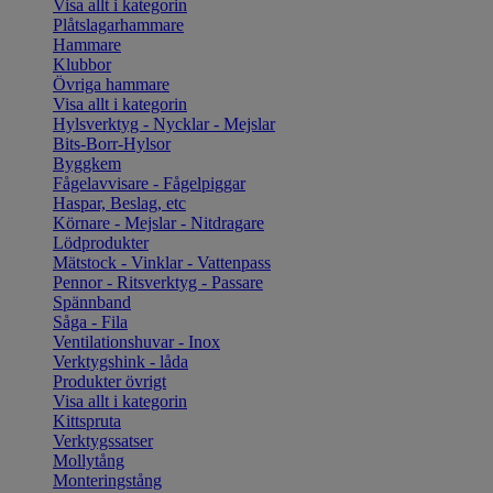
Visa allt i kategorin
Plåtslagarhammare
Hammare
Klubbor
Övriga hammare
Visa allt i kategorin
Hylsverktyg - Nycklar - Mejslar
Bits-Borr-Hylsor
Byggkem
Fågelavvisare - Fågelpiggar
Haspar, Beslag, etc
Körnare - Mejslar - Nitdragare
Lödprodukter
Mätstock - Vinklar - Vattenpass
Pennor - Ritsverktyg - Passare
Spännband
Såga - Fila
Ventilationshuvar - Inox
Verktygshink - låda
Produkter övrigt
Visa allt i kategorin
Kittspruta
Verktygssatser
Mollytång
Monteringstång