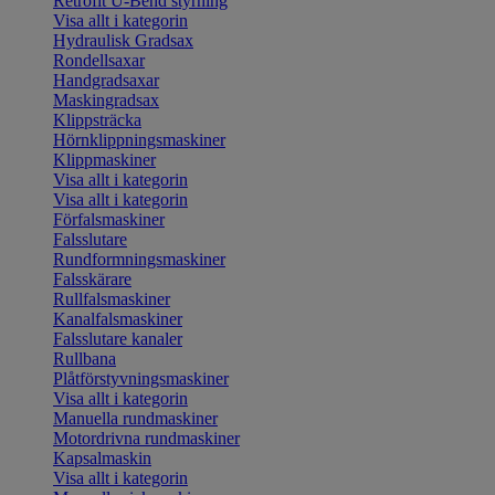
Retrofit U-Bend styrning
Visa allt i kategorin
Hydraulisk Gradsax
Rondellsaxar
Handgradsaxar
Maskingradsax
Klippsträcka
Hörnklippningsmaskiner
Klippmaskiner
Visa allt i kategorin
Visa allt i kategorin
Förfalsmaskiner
Falsslutare
Rundformningsmaskiner
Falsskärare
Rullfalsmaskiner
Kanalfalsmaskiner
Falsslutare kanaler
Rullbana
Plåtförstyvningsmaskiner
Visa allt i kategorin
Manuella rundmaskiner
Motordrivna rundmaskiner
Kapsalmaskin
Visa allt i kategorin