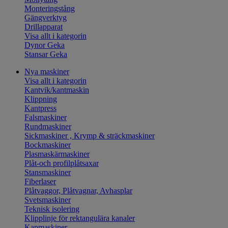
Monteringstång
Gängverktyg
Drillapparat
Visa allt i kategorin
Dynor Geka
Stansar Geka
Nya maskiner
Visa allt i kategorin
Kantvik/kantmaskin
Klippning
Kantpress
Falsmaskiner
Rundmaskiner
Sickmaskiner , Krymp & sträckmaskiner
Bockmaskiner
Plasmaskärmaskiner
Plåt-och profilplåtsaxar
Stansmaskiner
Fiberlaser
Plåtvaggor, Plåtvagnar, Avhasplar
Svetsmaskiner
Teknisk isolering
Klipplinje för rektangulära kanaler
Kapmaskiner