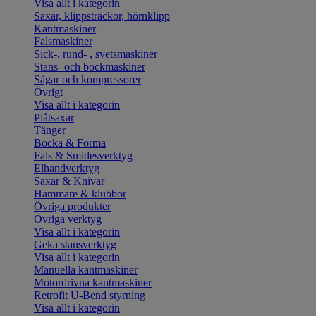
Visa allt i kategorin
Saxar, klippsträckor, hörnklipp
Kantmaskiner
Falsmaskiner
Sick-, rund- , svetsmaskiner
Stans- och bockmaskiner
Sågar och kompressorer
Övrigt
Visa allt i kategorin
Plåtsaxar
Tänger
Bocka & Forma
Fals & Smidesverktyg
Elhandverktyg
Saxar & Knivar
Hammare & klubbor
Övriga produkter
Övriga verktyg
Visa allt i kategorin
Geka stansverktyg
Visa allt i kategorin
Manuella kantmaskiner
Motordrivna kantmaskiner
Retrofit U-Bend styrning
Visa allt i kategorin