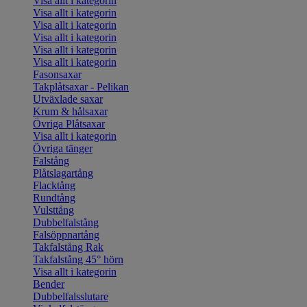
Visa allt i kategorin
Visa allt i kategorin
Visa allt i kategorin
Visa allt i kategorin
Visa allt i kategorin
Visa allt i kategorin
Fasonsaxar
Takplåtsaxar - Pelikan
Utväxlade saxar
Krum & hålsaxar
Övriga Plåtsaxar
Visa allt i kategorin
Övriga tänger
Falstång
Plåtslagartång
Flacktång
Rundtång
Vulsttång
Dubbelfalstång
Falsöppnartång
Takfalstång Rak
Takfalstång 45° hörn
Visa allt i kategorin
Bender
Dubbelfalsslutare