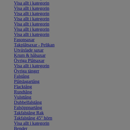
Visa allt i kategorin
Visa allt i kategorin
Visa allt i kategorin
Visa allt i kategorin
Visa allt i kategorin
Visa allt i kategorin
Visa allt i kategorin
Fasonsaxar
Takplåtsaxar - Pelikan
Utväxlade saxar
Krum & hålsaxar
Övriga Plåtsaxar
Visa allt i kategorin
Övriga tänger
Falstång
Plåtslagartång
Flacktång
Rundtång
Vulsttång
Dubbelfalstång
Falsöppnartång
Takfalstång Rak
Takfalstång 45° hörn
Visa allt i kategorin
Bender