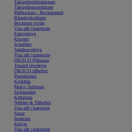
Taksprångfalsstängare
Taksprångsomfalsare
Plåtbockare - Bockapparat
Rännkroksriktare
Bockning övrigt
Visa allt i kategorin
Falsverktyg
Knoster
Schaljärn
Smidesverktyg
Visa allt i kategorin
DRÄCO Plåtsaxar
Trumpf elverktyg
DRÄCO tillbehör
Popnitpistol
Krokfräs
Malco Turbosax
Sickmaskin
Kittspruta
Nibbler & Tillbehör
Visa allt i kategorin
Saxar
Isolersax
Knivar
Visa allt i kategorin