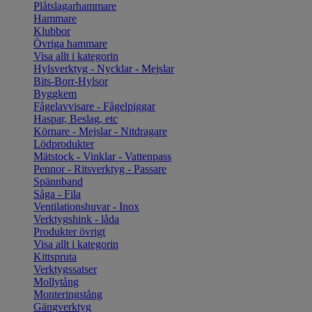
Plåtslagarhammare
Hammare
Klubbor
Övriga hammare
Visa allt i kategorin
Hylsverktyg - Nycklar - Mejslar
Bits-Borr-Hylsor
Byggkem
Fågelavvisare - Fågelpiggar
Haspar, Beslag, etc
Körnare - Mejslar - Nitdragare
Lödprodukter
Mätstock - Vinklar - Vattenpass
Pennor - Ritsverktyg - Passare
Spännband
Såga - Fila
Ventilationshuvar - Inox
Verktygshink - låda
Produkter övrigt
Visa allt i kategorin
Kittspruta
Verktygssatser
Mollytång
Monteringstång
Gängverktyg