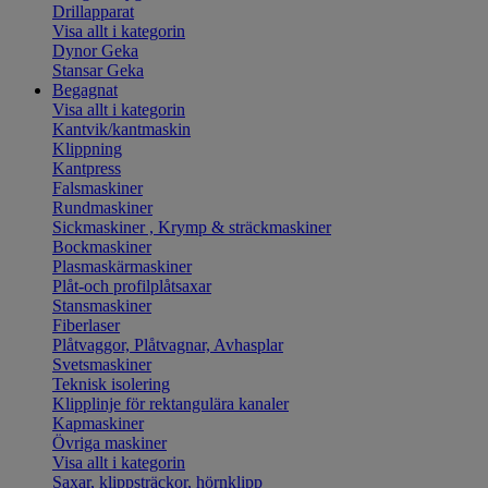
Drillapparat
Visa allt i kategorin
Dynor Geka
Stansar Geka
Begagnat
Visa allt i kategorin
Kantvik/kantmaskin
Klippning
Kantpress
Falsmaskiner
Rundmaskiner
Sickmaskiner , Krymp & sträckmaskiner
Bockmaskiner
Plasmaskärmaskiner
Plåt-och profilplåtsaxar
Stansmaskiner
Fiberlaser
Plåtvaggor, Plåtvagnar, Avhasplar
Svetsmaskiner
Teknisk isolering
Klipplinje för rektangulära kanaler
Kapmaskiner
Övriga maskiner
Visa allt i kategorin
Saxar, klippsträckor, hörnklipp