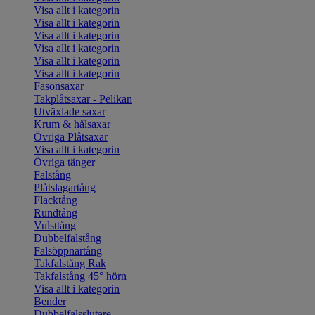
Visa allt i kategorin
Visa allt i kategorin
Visa allt i kategorin
Visa allt i kategorin
Visa allt i kategorin
Visa allt i kategorin
Fasonsaxar
Takplåtsaxar - Pelikan
Utväxlade saxar
Krum & hålsaxar
Övriga Plåtsaxar
Visa allt i kategorin
Övriga tänger
Falstång
Plåtslagartång
Flacktång
Rundtång
Vulsttång
Dubbelfalstång
Falsöppnartång
Takfalstång Rak
Takfalstång 45° hörn
Visa allt i kategorin
Bender
Dubbelfalsslutare