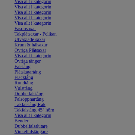
Visa allt i kategorin
Visa allt i kategorin
Visa allt i kategorin
Visa allt i kategorin
Visa allt i kategorin
Fasonsaxar
Takplåtsaxar - Pelikan
Utväxlade saxar
Krum & hålsaxar
Övriga Plåtsaxar
Visa allt i kategorin
Övriga tänger
Falstång
Plåtslagartång
Flacktång
Rundtång
Vulsttång
Dubbelfalstång
Falsöppnartång
Takfalstång Rak
Takfalstång 45° hörn
Visa allt i kategorin
Bender
Dubbelfalsslutare
Vinkelfalstängare