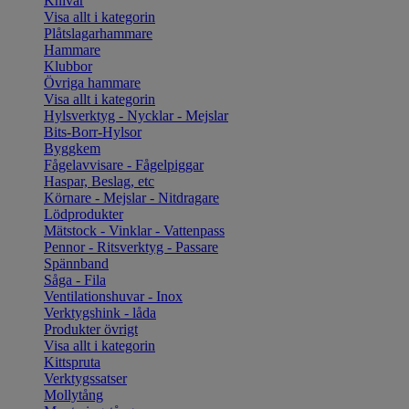
Knivar
Visa allt i kategorin
Plåtslagarhammare
Hammare
Klubbor
Övriga hammare
Visa allt i kategorin
Hylsverktyg - Nycklar - Mejslar
Bits-Borr-Hylsor
Byggkem
Fågelavvisare - Fågelpiggar
Haspar, Beslag, etc
Körnare - Mejslar - Nitdragare
Lödprodukter
Mätstock - Vinklar - Vattenpass
Pennor - Ritsverktyg - Passare
Spännband
Såga - Fila
Ventilationshuvar - Inox
Verktygshink - låda
Produkter övrigt
Visa allt i kategorin
Kittspruta
Verktygssatser
Mollytång