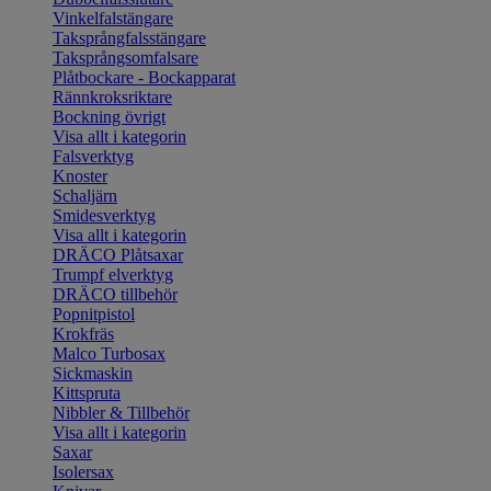
Vinkelfalstängare
Taksprångfalsstängare
Taksprångsomfalsare
Plåtbockare - Bockapparat
Rännkroksriktare
Bockning övrigt
Visa allt i kategorin
Falsverktyg
Knoster
Schaljärn
Smidesverktyg
Visa allt i kategorin
DRÄCO Plåtsaxar
Trumpf elverktyg
DRÄCO tillbehör
Popnitpistol
Krokfräs
Malco Turbosax
Sickmaskin
Kittspruta
Nibbler & Tillbehör
Visa allt i kategorin
Saxar
Isolersax