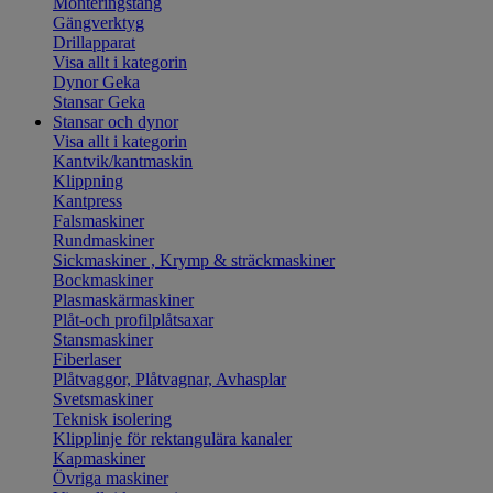
Monteringstång
Gängverktyg
Drillapparat
Visa allt i kategorin
Dynor Geka
Stansar Geka
Stansar och dynor
Visa allt i kategorin
Kantvik/kantmaskin
Klippning
Kantpress
Falsmaskiner
Rundmaskiner
Sickmaskiner , Krymp & sträckmaskiner
Bockmaskiner
Plasmaskärmaskiner
Plåt-och profilplåtsaxar
Stansmaskiner
Fiberlaser
Plåtvaggor, Plåtvagnar, Avhasplar
Svetsmaskiner
Teknisk isolering
Klipplinje för rektangulära kanaler
Kapmaskiner
Övriga maskiner