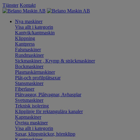
Tjänster
Kontakt
Nya maskiner
Visa allt i kategorin
Kantvik/kantmaskin
Klippning
Kantpress
Falsmaskiner
Rundmaskiner
Sickmaskiner , Krymp & sträckmaskiner
Bockmaskiner
Plasmaskärmaskiner
Plåt-och profilplåtsaxar
Stansmaskiner
Fiberlaser
Plåtvaggor, Plåtvagnar, Avhasplar
Svetsmaskiner
Teknisk isolering
Klipplinje för rektangulära kanaler
Kapmaskiner
Övriga maskiner
Visa allt i kategorin
Saxar, klippsträckor, hörnklipp
Kantmaskiner