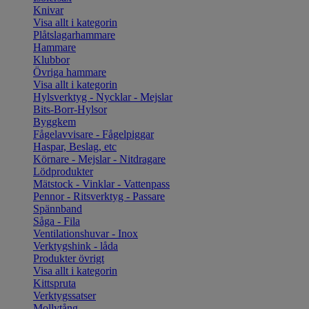
Knivar
Visa allt i kategorin
Plåtslagarhammare
Hammare
Klubbor
Övriga hammare
Visa allt i kategorin
Hylsverktyg - Nycklar - Mejslar
Bits-Borr-Hylsor
Byggkem
Fågelavvisare - Fågelpiggar
Haspar, Beslag, etc
Körnare - Mejslar - Nitdragare
Lödprodukter
Mätstock - Vinklar - Vattenpass
Pennor - Ritsverktyg - Passare
Spännband
Såga - Fila
Ventilationshuvar - Inox
Verktygshink - låda
Produkter övrigt
Visa allt i kategorin
Kittspruta
Verktygssatser
Mollytång