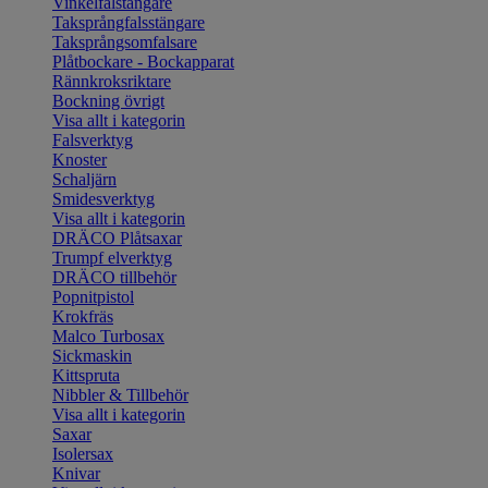
Vinkelfalstängare
Taksprångfalsstängare
Taksprångsomfalsare
Plåtbockare - Bockapparat
Rännkroksriktare
Bockning övrigt
Visa allt i kategorin
Falsverktyg
Knoster
Schaljärn
Smidesverktyg
Visa allt i kategorin
DRÄCO Plåtsaxar
Trumpf elverktyg
DRÄCO tillbehör
Popnitpistol
Krokfräs
Malco Turbosax
Sickmaskin
Kittspruta
Nibbler & Tillbehör
Visa allt i kategorin
Saxar
Isolersax
Knivar