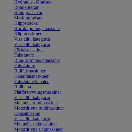
Hydraulisk Gradsax
Rondellsaxar
Handgradsaxar
Maskingradsax
Klippsträcka
Hörnklippningsmaskiner
Klippmaskiner
Visa allt i kategorin
Visa allt i kategorin
Förfalsmaskiner
Falsslutare
Rundformningsmaskiner
Falsskärare
Rullfalsmaskiner
Kanalfalsmaskiner
Falsslutare kanaler
Rullbana
Plåtförstyvningsmaskiner
Visa allt i kategorin
Manuella rundmaskiner
Motordrivna rundmaskiner
Kapsalmaskin
Visa allt i kategorin
Manuella sickmaskiner
Motordrivna sickmaskiner