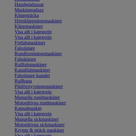
Handgradsaxar
Maskingradsax
Klippsträcka
Hörnklippningsmaskiner
Klippmaskiner
Visa allt i kategorin
Visa allt i kategorin
Förfalsmaskiner
Falsslutare
Rundformningsmaskiner
Falsskärare
Rullfalsmaskiner
Kanalfalsmaskiner
Falsslutare kanaler
Rullbana
Plåtförstyvningsmaskiner
Visa allt i kategorin
Manuella rundmaskiner
Motordrivna rundmaskiner
Kapsalmaskin
Visa allt i kategorin
Manuella sickmaskiner
Motordrivna sickmaskiner
Krymp & sträck maskiner
Visa allt i kategorin