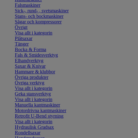
Falsmaskiner
Sick-, rund- , svetsmaskiner
Stans- och bockmaskiner
Sågar och kompressorer
Övrigt
Visa allt i kategorin
Plåtsaxar
Tänger
Bocka & Forma
Fals & Smidesverktyg
Elhandverktyg
Saxar & Knivar
Hammare & klubbor
Övriga produkter
Övriga verktyg
Visa allt i kategorin
Geka stansverktyg
Visa allt i kategorin
Manuella kantmaskiner
Motordrivna kantmaskiner
Retrofit U-Bend styrning
Visa allt i kategorin
Hydraulisk Gradsax
Rondellsaxar