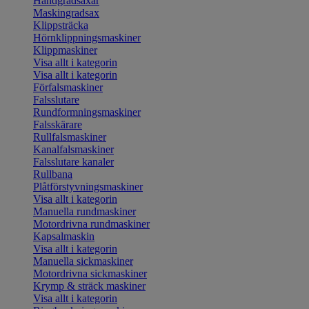
Handgradsaxar
Maskingradsax
Klippsträcka
Hörnklippningsmaskiner
Klippmaskiner
Visa allt i kategorin
Visa allt i kategorin
Förfalsmaskiner
Falsslutare
Rundformningsmaskiner
Falsskärare
Rullfalsmaskiner
Kanalfalsmaskiner
Falsslutare kanaler
Rullbana
Plåtförstyvningsmaskiner
Visa allt i kategorin
Manuella rundmaskiner
Motordrivna rundmaskiner
Kapsalmaskin
Visa allt i kategorin
Manuella sickmaskiner
Motordrivna sickmaskiner
Krymp & sträck maskiner
Visa allt i kategorin