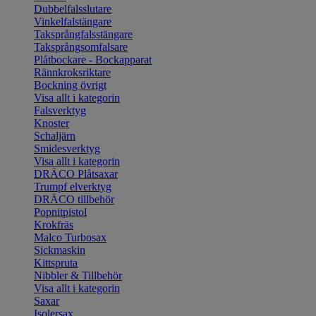
Dubbelfalsslutare
Vinkelfalstängare
Taksprångfalsstängare
Taksprångsomfalsare
Plåtbockare - Bockapparat
Rännkroksriktare
Bockning övrigt
Visa allt i kategorin
Falsverktyg
Knoster
Schaljärn
Smidesverktyg
Visa allt i kategorin
DRÄCO Plåtsaxar
Trumpf elverktyg
DRÄCO tillbehör
Popnitpistol
Krokfräs
Malco Turbosax
Sickmaskin
Kittspruta
Nibbler & Tillbehör
Visa allt i kategorin
Saxar
Isolersax