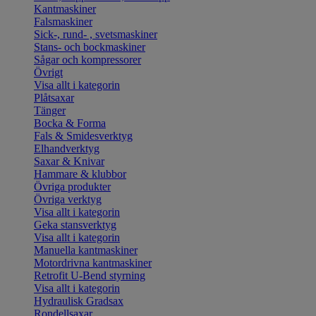
Kantmaskiner
Falsmaskiner
Sick-, rund- , svetsmaskiner
Stans- och bockmaskiner
Sågar och kompressorer
Övrigt
Visa allt i kategorin
Plåtsaxar
Tänger
Bocka & Forma
Fals & Smidesverktyg
Elhandverktyg
Saxar & Knivar
Hammare & klubbor
Övriga produkter
Övriga verktyg
Visa allt i kategorin
Geka stansverktyg
Visa allt i kategorin
Manuella kantmaskiner
Motordrivna kantmaskiner
Retrofit U-Bend styrning
Visa allt i kategorin
Hydraulisk Gradsax
Rondellsaxar