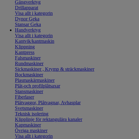
Gängverktyg
Drillapparat
Visa allt i kategorin
Dynor Geka
Stansar Geka
Handverktyg
Visa allt i kategorin
Kantvik/kantmaskin
Klippning
Kantpress
Falsmaskiner
Rundmaskiner
Sickmaskiner , Krymp & sträckmaskiner
Bockmaskiner
Plasmaskärmaskiner
Plåt-och profilplåtsaxar
Stansmaskiner
Fiberlaser
Plåtvaggor, Plåtvagnar, Avhasplar
Svetsmaskiner
Teknisk isolering
Klipplinje för rektangulära kanaler
Kapmaskiner
Övriga maskiner
Visa allt i kategorin