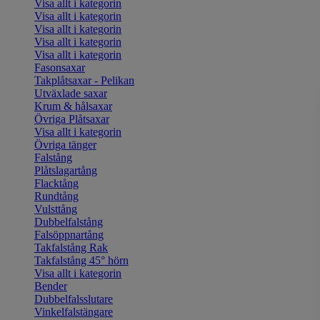
Visa allt i kategorin
Visa allt i kategorin
Visa allt i kategorin
Visa allt i kategorin
Visa allt i kategorin
Fasonsaxar
Takplåtsaxar - Pelikan
Utväxlade saxar
Krum & hålsaxar
Övriga Plåtsaxar
Visa allt i kategorin
Övriga tänger
Falstång
Plåtslagartång
Flacktång
Rundtång
Vulsttång
Dubbelfalstång
Falsöppnartång
Takfalstång Rak
Takfalstång 45° hörn
Visa allt i kategorin
Bender
Dubbelfalsslutare
Vinkelfalstängare