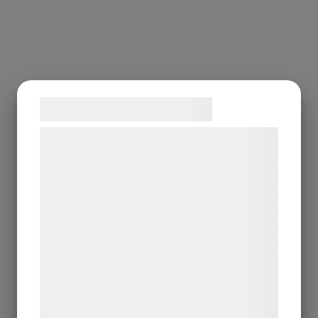
Samtykke til cookies
Vi og vores samarbejdspartnere bruger
teknologier, herunder cookies, til at
indsamle oplysninger om dig til forskellige
formål, herunder: Tilpasning af annoncering,
bedre brugeroplevelse, funktionalitet,
statistik og marketing. Disse oplysninger
kan blive delt med annoncerings- og
analysepartnere, som kan kombinere dem
med data, du tidligere har givet dem eller
de har indsamlet gennem din brug af deres