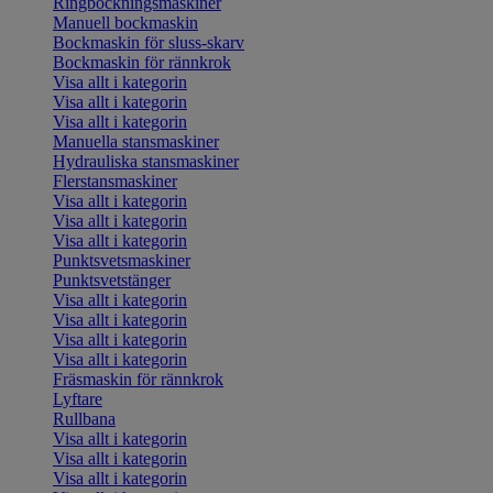
Ringbockningsmaskiner
Manuell bockmaskin
Bockmaskin för sluss-skarv
Bockmaskin för rännkrok
Visa allt i kategorin
Visa allt i kategorin
Visa allt i kategorin
Manuella stansmaskiner
Hydrauliska stansmaskiner
Flerstansmaskiner
Visa allt i kategorin
Visa allt i kategorin
Visa allt i kategorin
Punktsvetsmaskiner
Punktsvetstänger
Visa allt i kategorin
Visa allt i kategorin
Visa allt i kategorin
Visa allt i kategorin
Fräsmaskin för rännkrok
Lyftare
Rullbana
Visa allt i kategorin
Visa allt i kategorin
Visa allt i kategorin