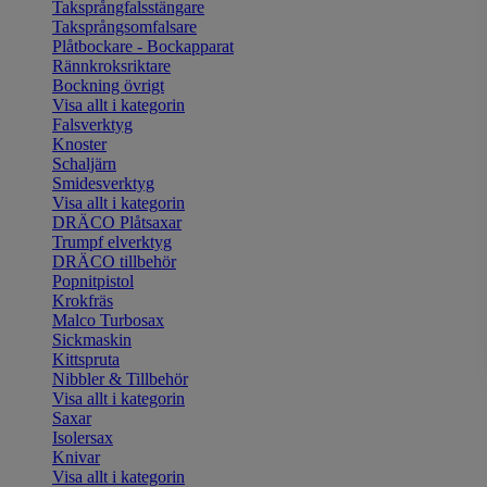
Taksprångfalsstängare
Taksprångsomfalsare
Plåtbockare - Bockapparat
Rännkroksriktare
Bockning övrigt
Visa allt i kategorin
Falsverktyg
Knoster
Schaljärn
Smidesverktyg
Visa allt i kategorin
DRÄCO Plåtsaxar
Trumpf elverktyg
DRÄCO tillbehör
Popnitpistol
Krokfräs
Malco Turbosax
Sickmaskin
Kittspruta
Nibbler & Tillbehör
Visa allt i kategorin
Saxar
Isolersax
Knivar
Visa allt i kategorin