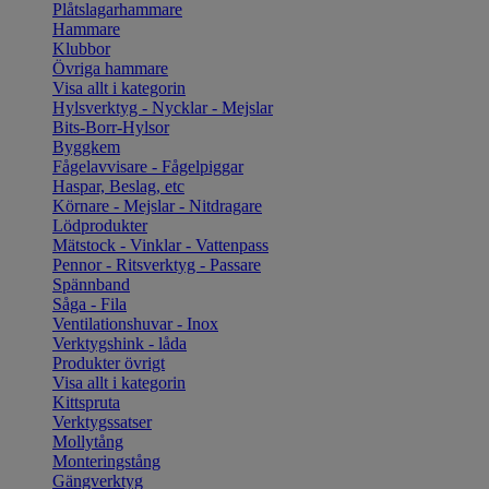
Plåtslagarhammare
Hammare
Klubbor
Övriga hammare
Visa allt i kategorin
Hylsverktyg - Nycklar - Mejslar
Bits-Borr-Hylsor
Byggkem
Fågelavvisare - Fågelpiggar
Haspar, Beslag, etc
Körnare - Mejslar - Nitdragare
Lödprodukter
Mätstock - Vinklar - Vattenpass
Pennor - Ritsverktyg - Passare
Spännband
Såga - Fila
Ventilationshuvar - Inox
Verktygshink - låda
Produkter övrigt
Visa allt i kategorin
Kittspruta
Verktygssatser
Mollytång
Monteringstång
Gängverktyg