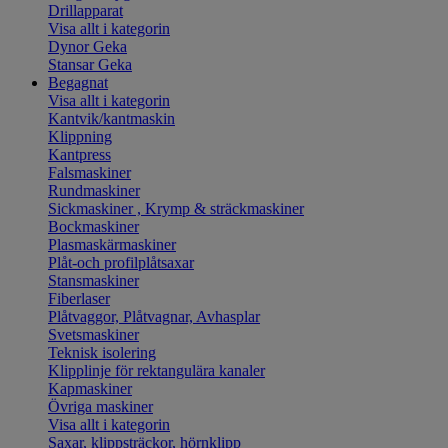
Drillapparat
Visa allt i kategorin
Dynor Geka
Stansar Geka
Begagnat
Visa allt i kategorin
Kantvik/kantmaskin
Klippning
Kantpress
Falsmaskiner
Rundmaskiner
Sickmaskiner , Krymp & sträckmaskiner
Bockmaskiner
Plasmaskärmaskiner
Plåt-och profilplåtsaxar
Stansmaskiner
Fiberlaser
Plåtvaggor, Plåtvagnar, Avhasplar
Svetsmaskiner
Teknisk isolering
Klipplinje för rektangulära kanaler
Kapmaskiner
Övriga maskiner
Visa allt i kategorin
Saxar, klippsträckor, hörnklipp