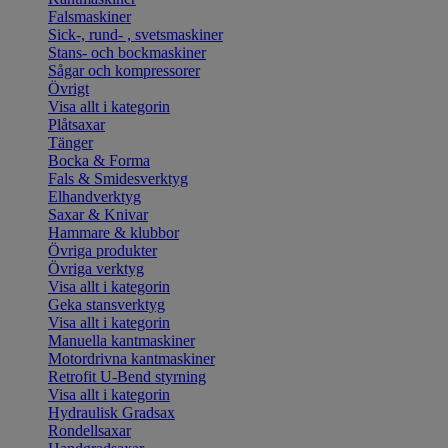
Falsmaskiner
Sick-, rund- , svetsmaskiner
Stans- och bockmaskiner
Sågar och kompressorer
Övrigt
Visa allt i kategorin
Plåtsaxar
Tänger
Bocka & Forma
Fals & Smidesverktyg
Elhandverktyg
Saxar & Knivar
Hammare & klubbor
Övriga produkter
Övriga verktyg
Visa allt i kategorin
Geka stansverktyg
Visa allt i kategorin
Manuella kantmaskiner
Motordrivna kantmaskiner
Retrofit U-Bend styrning
Visa allt i kategorin
Hydraulisk Gradsax
Rondellsaxar