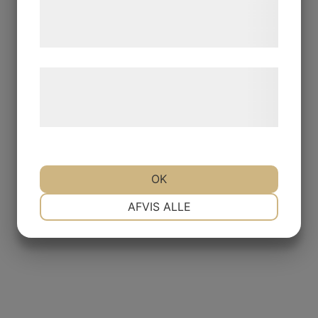
tjenester. Ved at klikke på 'OK' giver du
samtykke til disse formål.
Læs mere om vores brug af cookies og
behandling af persondata på vores
hjemmeside.
OK
NØDVENDIGE
PRÆFERENCER
AFVIS ALLE
MARKETING
STATISTIK