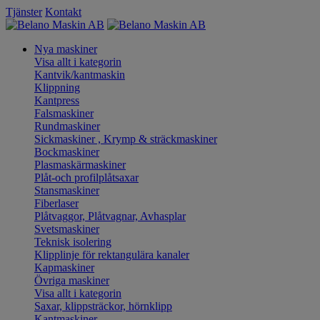
Tjänster
Kontakt
Nya maskiner
Visa allt i kategorin
Kantvik/kantmaskin
Klippning
Kantpress
Falsmaskiner
Rundmaskiner
Sickmaskiner , Krymp & sträckmaskiner
Bockmaskiner
Plasmaskärmaskiner
Plåt-och profilplåtsaxar
Stansmaskiner
Fiberlaser
Plåtvaggor, Plåtvagnar, Avhasplar
Svetsmaskiner
Teknisk isolering
Klipplinje för rektangulära kanaler
Kapmaskiner
Övriga maskiner
Visa allt i kategorin
Saxar, klippsträckor, hörnklipp
Kantmaskiner