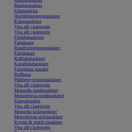
Handgradsaxar
Maskingradsax
Klippsträcka
Hörnklippningsmaskiner
Klippmaskiner
Visa allt i kategorin
Visa allt i kategorin
Förfalsmaskiner
Falsslutare
Rundformningsmaskiner
Falsskärare
Rullfalsmaskiner
Kanalfalsmaskiner
Falsslutare kanaler
Rullbana
Plåtförstyvningsmaskiner
Visa allt i kategorin
Manuella rundmaskiner
Motordrivna rundmaskiner
Kapsalmaskin
Visa allt i kategorin
Manuella sickmaskiner
Motordrivna sickmaskiner
Krymp & sträck maskiner
Visa allt i kategorin