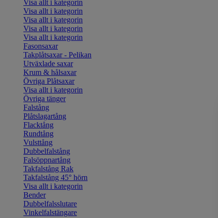
Visa allt i kategorin
Visa allt i kategorin
Visa allt i kategorin
Visa allt i kategorin
Visa allt i kategorin
Fasonsaxar
Takplåtsaxar - Pelikan
Utväxlade saxar
Krum & hålsaxar
Övriga Plåtsaxar
Visa allt i kategorin
Övriga tänger
Falstång
Plåtslagartång
Flacktång
Rundtång
Vulsttång
Dubbelfalstång
Falsöppnartång
Takfalstång Rak
Takfalstång 45° hörn
Visa allt i kategorin
Bender
Dubbelfalsslutare
Vinkelfalstängare