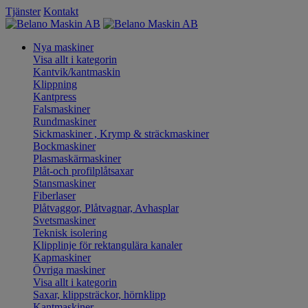
Tjänster
Kontakt
Nya maskiner
Visa allt i kategorin
Kantvik/kantmaskin
Klippning
Kantpress
Falsmaskiner
Rundmaskiner
Sickmaskiner , Krymp & sträckmaskiner
Bockmaskiner
Plasmaskärmaskiner
Plåt-och profilplåtsaxar
Stansmaskiner
Fiberlaser
Plåtvaggor, Plåtvagnar, Avhasplar
Svetsmaskiner
Teknisk isolering
Klipplinje för rektangulära kanaler
Kapmaskiner
Övriga maskiner
Visa allt i kategorin
Saxar, klippsträckor, hörnklipp
Kantmaskiner