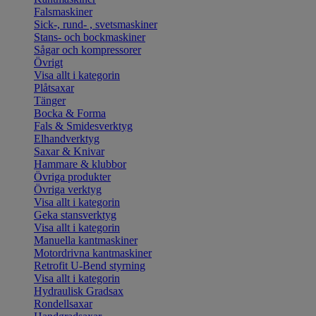
Falsmaskiner
Sick-, rund- , svetsmaskiner
Stans- och bockmaskiner
Sågar och kompressorer
Övrigt
Visa allt i kategorin
Plåtsaxar
Tänger
Bocka & Forma
Fals & Smidesverktyg
Elhandverktyg
Saxar & Knivar
Hammare & klubbor
Övriga produkter
Övriga verktyg
Visa allt i kategorin
Geka stansverktyg
Visa allt i kategorin
Manuella kantmaskiner
Motordrivna kantmaskiner
Retrofit U-Bend styrning
Visa allt i kategorin
Hydraulisk Gradsax
Rondellsaxar