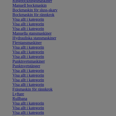
Ringbockningsmaskiner
Manuell bockmaskin
Bockmaskin för sluss-skarv
Bockmaskin för rännkrok
Visa allt i kategorin
Visa allt i kategorin
Visa allt i kategorin
Manuella stansmaskiner
Hydrauliska stansmaskiner
Flerstansmaskiner
Visa allt i kategorin
Visa allt i kategorin
Visa allt i kategorin
Punktsvetsmaskiner
Punktsvetstänger
Visa allt i kategorin
Visa allt i kategorin
Visa allt i kategorin
Visa allt i kategorin
Fräsmaskin för rännkrok
Lyftare
Rullbana
Visa allt i kategorin
Visa allt i kategorin
Visa allt i kategorin