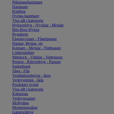
Plåtslagarhammare
Hammare
Klubbor
Övriga hammare
Visa allt i kategorin
Hylsverktyg - Nycklar - Mejslar
Bits-Borr-Hylsor
Byggkem
Fågelavvisare - Fågelpiggar
Haspar, Beslag, etc
Körnare - Mejslar - Nitdragare
Lödprodukter
Mätstock - Vinklar - Vattenpass
Pennor - Ritsverktyg - Passare
Spännband
Såga - Fila
Ventilationshuvar - Inox
Verktygshink - låda
Produkter övrigt
Visa allt i kategorin
Kittspruta
Verktygssatser
Mollytång
Monteringstång
Gängverktyg