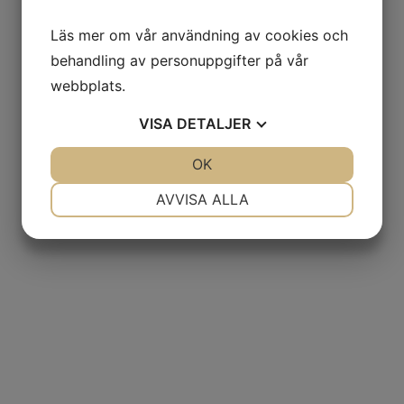
Läs mer om vår användning av cookies och
behandling av personuppgifter på vår
webbplats.
VISA
DETALJER
JA
NEJ
OK
JA
NEJ
NÖDVÄNDIG
INSTÄLLNINGAR
AVVISA ALLA
JA
NEJ
JA
NEJ
MARKNADSFÖRING
STATISTIK