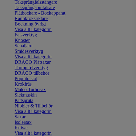
Taksprångfalsstängare
Taksprångsomfalsare
Plåtbockare - Bockapparat
Rännkroksriktare
Bockning övrigt
Visa allt i kategorin
Falsverktyg
Knoster
Schaljärn
Smidesverktyg
Visa allt i kategorin
DRÄCO Plåtsaxar
Trumpf elverktyg
DRÄCO tillbehör
Popnitpistol
Krokfräs
Malco Turbosax
Sickmaskin
Kittspruta
Nibbler & Tillbehör
Visa allt i kategorin
Saxar
Isolersax
Knivar
Visa allt i kategorin