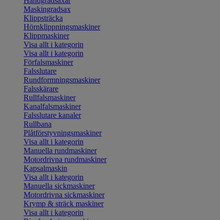
Handgradsaxar
Maskingradsax
Klippsträcka
Hörnklippningsmaskiner
Klippmaskiner
Visa allt i kategorin
Visa allt i kategorin
Förfalsmaskiner
Falsslutare
Rundformningsmaskiner
Falsskärare
Rullfalsmaskiner
Kanalfalsmaskiner
Falsslutare kanaler
Rullbana
Plåtförstyvningsmaskiner
Visa allt i kategorin
Manuella rundmaskiner
Motordrivna rundmaskiner
Kapsalmaskin
Visa allt i kategorin
Manuella sickmaskiner
Motordrivna sickmaskiner
Krymp & sträck maskiner
Visa allt i kategorin