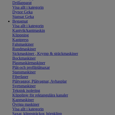
Drillapparat
Visa allt i kategorin
Dynor Geka
Stansar Geka
Begagnat
Visa allt i kategorin
Kantvik/kantmaskin
Klippning
Kantpress
Falsmaskiner
Rundmaskiner
Sickmaskiner , Krymp & sträckmaskiner
Bockmaskiner
Plasmaskärmaskiner
Plåt-och profilplåtsaxar
Stansmaskiner
Fiberlaser
Plåtvaggor, Plåtvagnar, Avhasplar
Svetsmaskiner
Teknisk isolering
Klipplinje för rektangulära kanaler
Kapmaskiner
Övriga maskiner
Visa allt i kategorin
Saxar, klippsträckor, hörnklipp