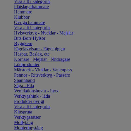
Visa allt i kategorin
Plåtslagarhammare
Hammare
Klubbor
Övriga hammare
Visa allt i kategorin
Hylsverktyg - Nycklar - Mejslar
Bits-Borr-Hylsor
Byggkem
Fågelavvisare - Fågelpiggar
Haspar, Beslag, etc
Körnare - Mejslar - Nitdragare
Lödprodukter
Mätstock - Vinklar - Vattenpass
Pennor - Ritsverktyg - Passare
Spännband
Såga - Fila
Ventilationshuvar - Inox
Verktygshink - låda
Produkter övrigt
Visa allt i kategorin
Kittspruta
Verktygssatser
Mollytång
Monteringstång