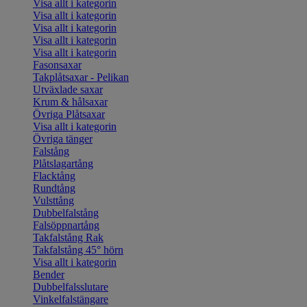
Visa allt i kategorin
Visa allt i kategorin
Visa allt i kategorin
Visa allt i kategorin
Visa allt i kategorin
Fasonsaxar
Takplåtsaxar - Pelikan
Utväxlade saxar
Krum & hålsaxar
Övriga Plåtsaxar
Visa allt i kategorin
Övriga tänger
Falstång
Plåtslagartång
Flacktång
Rundtång
Vulsttång
Dubbelfalstång
Falsöppnartång
Takfalstång Rak
Takfalstång 45° hörn
Visa allt i kategorin
Bender
Dubbelfalsslutare
Vinkelfalstängare