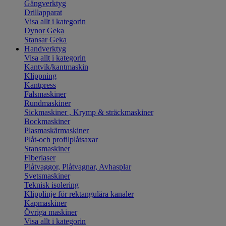
Gängverktyg
Drillapparat
Visa allt i kategorin
Dynor Geka
Stansar Geka
Handverktyg
Visa allt i kategorin
Kantvik/kantmaskin
Klippning
Kantpress
Falsmaskiner
Rundmaskiner
Sickmaskiner , Krymp & sträckmaskiner
Bockmaskiner
Plasmaskärmaskiner
Plåt-och profilplåtsaxar
Stansmaskiner
Fiberlaser
Plåtvaggor, Plåtvagnar, Avhasplar
Svetsmaskiner
Teknisk isolering
Klipplinje för rektangulära kanaler
Kapmaskiner
Övriga maskiner
Visa allt i kategorin