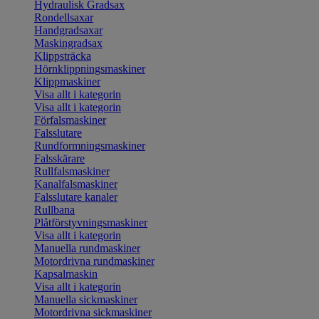
Hydraulisk Gradsax
Rondellsaxar
Handgradsaxar
Maskingradsax
Klippsträcka
Hörnklippningsmaskiner
Klippmaskiner
Visa allt i kategorin
Visa allt i kategorin
Förfalsmaskiner
Falsslutare
Rundformningsmaskiner
Falsskärare
Rullfalsmaskiner
Kanalfalsmaskiner
Falsslutare kanaler
Rullbana
Plåtförstyvningsmaskiner
Visa allt i kategorin
Manuella rundmaskiner
Motordrivna rundmaskiner
Kapsalmaskin
Visa allt i kategorin
Manuella sickmaskiner
Motordrivna sickmaskiner