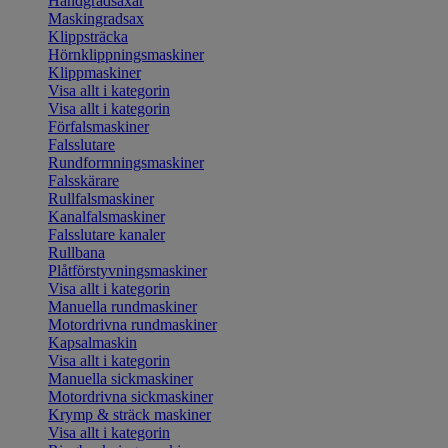
Handgradsaxar
Maskingradsax
Klippsträcka
Hörnklippningsmaskiner
Klippmaskiner
Visa allt i kategorin
Visa allt i kategorin
Förfalsmaskiner
Falsslutare
Rundformningsmaskiner
Falsskärare
Rullfalsmaskiner
Kanalfalsmaskiner
Falsslutare kanaler
Rullbana
Plåtförstyvningsmaskiner
Visa allt i kategorin
Manuella rundmaskiner
Motordrivna rundmaskiner
Kapsalmaskin
Visa allt i kategorin
Manuella sickmaskiner
Motordrivna sickmaskiner
Krymp & sträck maskiner
Visa allt i kategorin