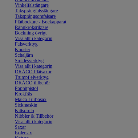
Vinkelfalstängare
Taksprångfalsstängare
Taksprångsomfalsare
Plåtbockare - Bockapparat
Rännkroksriktare
Bockning övrigt
Visa allt i kategorin
Falsverktyg
Knoster
Schaljärn
Smidesverktyg
Visa allt i kategorin
DRÄCO Plåtsaxar
Trumpf elverktyg
DRÄCO tillbehör
Popnitpistol
Krokfräs
Malco Turbosax
Sickmaskin
Kittspruta
Nibbler & Tillbehör
Visa allt i kategorin
Saxar
Isolersax