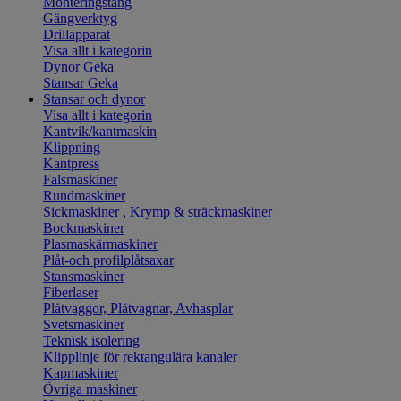
Monteringstång
Gängverktyg
Drillapparat
Visa allt i kategorin
Dynor Geka
Stansar Geka
Stansar och dynor
Visa allt i kategorin
Kantvik/kantmaskin
Klippning
Kantpress
Falsmaskiner
Rundmaskiner
Sickmaskiner , Krymp & sträckmaskiner
Bockmaskiner
Plasmaskärmaskiner
Plåt-och profilplåtsaxar
Stansmaskiner
Fiberlaser
Plåtvaggor, Plåtvagnar, Avhasplar
Svetsmaskiner
Teknisk isolering
Klipplinje för rektangulära kanaler
Kapmaskiner
Övriga maskiner