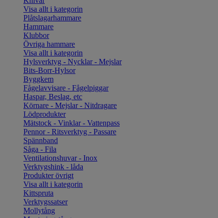
Knivar
Visa allt i kategorin
Plåtslagarhammare
Hammare
Klubbor
Övriga hammare
Visa allt i kategorin
Hylsverktyg - Nycklar - Mejslar
Bits-Borr-Hylsor
Byggkem
Fågelavvisare - Fågelpiggar
Haspar, Beslag, etc
Körnare - Mejslar - Nitdragare
Lödprodukter
Mätstock - Vinklar - Vattenpass
Pennor - Ritsverktyg - Passare
Spännband
Såga - Fila
Ventilationshuvar - Inox
Verktygshink - låda
Produkter övrigt
Visa allt i kategorin
Kittspruta
Verktygssatser
Mollytång