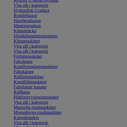
Retrofit U-Bend styrning
Visa allt i kategorin
Hydraulisk Gradsax
Rondellsaxar
Handgradsaxar
Maskingradsax
Klippsträcka
Hörnklippningsmaskiner
Klippmaskiner
Visa allt i kategorin
Visa allt i kategorin
Förfalsmaskiner
Falsslutare
Rundformningsmaskiner
Falsskärare
Rullfalsmaskiner
Kanalfalsmaskiner
Falsslutare kanaler
Rullbana
Plåtförstyvningsmaskiner
Visa allt i kategorin
Manuella rundmaskiner
Motordrivna rundmaskiner
Kapsalmaskin
Visa allt i kategorin