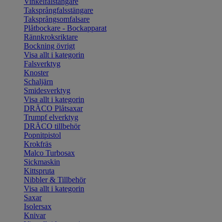
Vinkelfalstängare
Taksprångfalsstängare
Taksprångsomfalsare
Plåtbockare - Bockapparat
Rännkroksriktare
Bockning övrigt
Visa allt i kategorin
Falsverktyg
Knoster
Schaljärn
Smidesverktyg
Visa allt i kategorin
DRÄCO Plåtsaxar
Trumpf elverktyg
DRÄCO tillbehör
Popnitpistol
Krokfräs
Malco Turbosax
Sickmaskin
Kittspruta
Nibbler & Tillbehör
Visa allt i kategorin
Saxar
Isolersax
Knivar