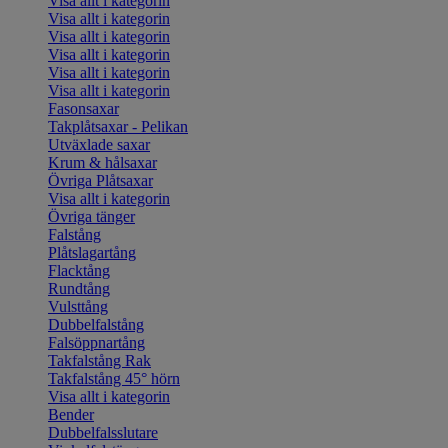
Visa allt i kategorin
Visa allt i kategorin
Visa allt i kategorin
Visa allt i kategorin
Visa allt i kategorin
Visa allt i kategorin
Fasonsaxar
Takplåtsaxar - Pelikan
Utväxlade saxar
Krum & hålsaxar
Övriga Plåtsaxar
Visa allt i kategorin
Övriga tänger
Falstång
Plåtslagartång
Flacktång
Rundtång
Vulsttång
Dubbelfalstång
Falsöppnartång
Takfalstång Rak
Takfalstång 45° hörn
Visa allt i kategorin
Bender
Dubbelfalsslutare