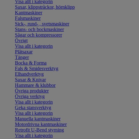
Visa allt i kategorin
Saxar, klippsträckor, hörnklipp
Kantmaskiner
Falsmaskiner
Sick-, rund- , svetsmaskiner
Stans- och bockmaskiner
Sågar och kompressorer
Övrigt
Visa allt i kategorin
Plåtsaxar
Tänger
Bocka & Forma
Fals & Smidesverktyg
Elhandverktyg
Saxar & Knivar
Hammare & klubbor
Övriga produkter
Övriga verktyg
Visa allt i kategorin
Geka stansverktyg
Visa allt i kategorin
Manuella kantmaskiner
Motordrivna kantmaskiner
Retrofit U-Bend styrning
Visa allt i kategorin