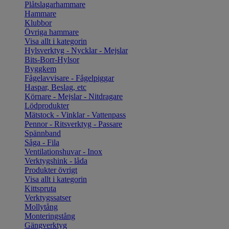
Plåtslagarhammare
Hammare
Klubbor
Övriga hammare
Visa allt i kategorin
Hylsverktyg - Nycklar - Mejslar
Bits-Borr-Hylsor
Byggkem
Fågelavvisare - Fågelpiggar
Haspar, Beslag, etc
Körnare - Mejslar - Nitdragare
Lödprodukter
Mätstock - Vinklar - Vattenpass
Pennor - Ritsverktyg - Passare
Spännband
Såga - Fila
Ventilationshuvar - Inox
Verktygshink - låda
Produkter övrigt
Visa allt i kategorin
Kittspruta
Verktygssatser
Mollytång
Monteringstång
Gängverktyg