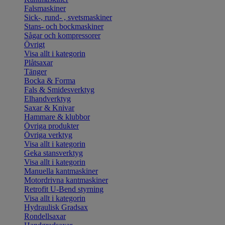
Falsmaskiner
Sick-, rund- , svetsmaskiner
Stans- och bockmaskiner
Sågar och kompressorer
Övrigt
Visa allt i kategorin
Plåtsaxar
Tänger
Bocka & Forma
Fals & Smidesverktyg
Elhandverktyg
Saxar & Knivar
Hammare & klubbor
Övriga produkter
Övriga verktyg
Visa allt i kategorin
Geka stansverktyg
Visa allt i kategorin
Manuella kantmaskiner
Motordrivna kantmaskiner
Retrofit U-Bend styrning
Visa allt i kategorin
Hydraulisk Gradsax
Rondellsaxar