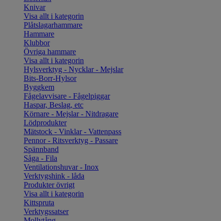
Knivar
Visa allt i kategorin
Plåtslagarhammare
Hammare
Klubbor
Övriga hammare
Visa allt i kategorin
Hylsverktyg - Nycklar - Mejslar
Bits-Borr-Hylsor
Byggkem
Fågelavvisare - Fågelpiggar
Haspar, Beslag, etc
Körnare - Mejslar - Nitdragare
Lödprodukter
Mätstock - Vinklar - Vattenpass
Pennor - Ritsverktyg - Passare
Spännband
Såga - Fila
Ventilationshuvar - Inox
Verktygshink - låda
Produkter övrigt
Visa allt i kategorin
Kittspruta
Verktygssatser
Mollytång