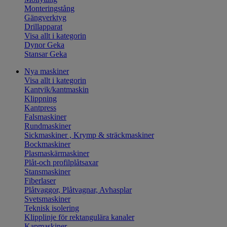
Monteringstång
Gängverktyg
Drillapparat
Visa allt i kategorin
Dynor Geka
Stansar Geka
Nya maskiner
Visa allt i kategorin
Kantvik/kantmaskin
Klippning
Kantpress
Falsmaskiner
Rundmaskiner
Sickmaskiner , Krymp & sträckmaskiner
Bockmaskiner
Plasmaskärmaskiner
Plåt-och profilplåtsaxar
Stansmaskiner
Fiberlaser
Plåtvaggor, Plåtvagnar, Avhasplar
Svetsmaskiner
Teknisk isolering
Klipplinje för rektangulära kanaler
Kapmaskiner