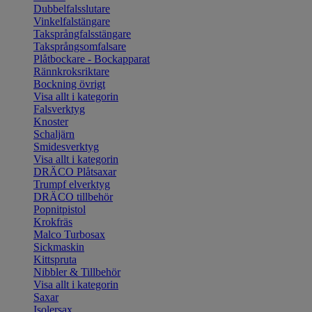
Dubbelfalsslutare
Vinkelfalstängare
Taksprångfalsstängare
Taksprångsomfalsare
Plåtbockare - Bockapparat
Rännkroksriktare
Bockning övrigt
Visa allt i kategorin
Falsverktyg
Knoster
Schaljärn
Smidesverktyg
Visa allt i kategorin
DRÄCO Plåtsaxar
Trumpf elverktyg
DRÄCO tillbehör
Popnitpistol
Krokfräs
Malco Turbosax
Sickmaskin
Kittspruta
Nibbler & Tillbehör
Visa allt i kategorin
Saxar
Isolersax