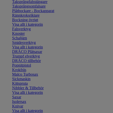
Taksprångfalsstängare
Taksprångsomfalsare
Plåtbockare - Bockapparat
Rännkroksriktare
Bockning övrigt
Visa allt i kategorin
Falsverktyg
Knoster
Schaljärn
Smidesverktyg
Visa allt i kategorin
DRÄCO Plåtsaxar
Trumpf elverktyg
DRÄCO tillbehör
Popnitpistol
Krokfräs
Malco Turbosax
Sickmaskin
Kittspruta
Nibbler & Tillbehör
Visa allt i kategorin
Saxar
Isolersax
Knivar
Visa allt i kategorin