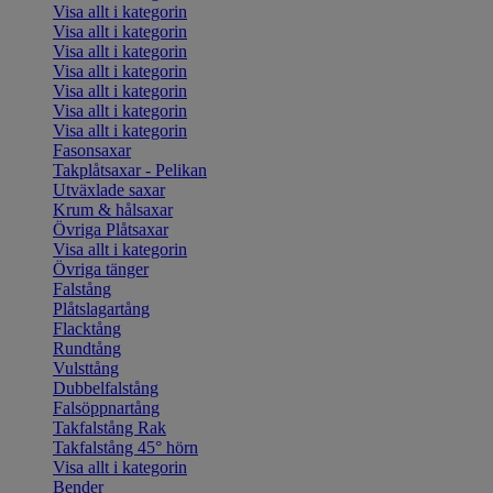
Visa allt i kategorin
Visa allt i kategorin
Visa allt i kategorin
Visa allt i kategorin
Visa allt i kategorin
Visa allt i kategorin
Visa allt i kategorin
Fasonsaxar
Takplåtsaxar - Pelikan
Utväxlade saxar
Krum & hålsaxar
Övriga Plåtsaxar
Visa allt i kategorin
Övriga tänger
Falstång
Plåtslagartång
Flacktång
Rundtång
Vulsttång
Dubbelfalstång
Falsöppnartång
Takfalstång Rak
Takfalstång 45° hörn
Visa allt i kategorin
Bender