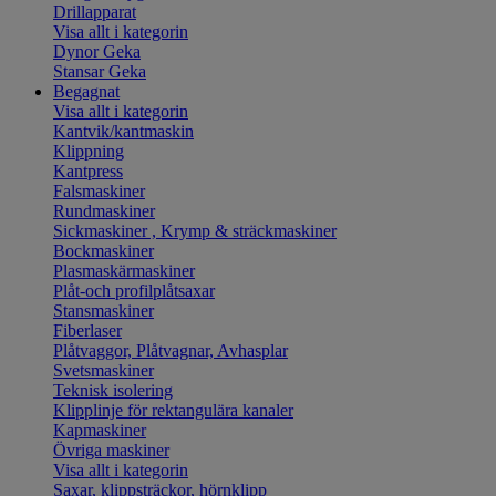
Drillapparat
Visa allt i kategorin
Dynor Geka
Stansar Geka
Begagnat
Visa allt i kategorin
Kantvik/kantmaskin
Klippning
Kantpress
Falsmaskiner
Rundmaskiner
Sickmaskiner , Krymp & sträckmaskiner
Bockmaskiner
Plasmaskärmaskiner
Plåt-och profilplåtsaxar
Stansmaskiner
Fiberlaser
Plåtvaggor, Plåtvagnar, Avhasplar
Svetsmaskiner
Teknisk isolering
Klipplinje för rektangulära kanaler
Kapmaskiner
Övriga maskiner
Visa allt i kategorin
Saxar, klippsträckor, hörnklipp