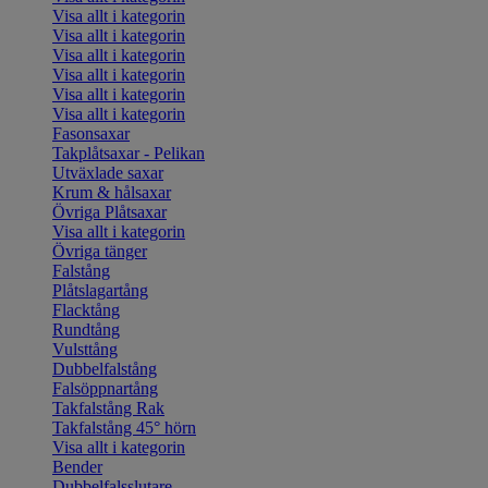
Visa allt i kategorin
Visa allt i kategorin
Visa allt i kategorin
Visa allt i kategorin
Visa allt i kategorin
Visa allt i kategorin
Fasonsaxar
Takplåtsaxar - Pelikan
Utväxlade saxar
Krum & hålsaxar
Övriga Plåtsaxar
Visa allt i kategorin
Övriga tänger
Falstång
Plåtslagartång
Flacktång
Rundtång
Vulsttång
Dubbelfalstång
Falsöppnartång
Takfalstång Rak
Takfalstång 45° hörn
Visa allt i kategorin
Bender
Dubbelfalsslutare