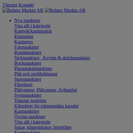
Tjänster
Kontakt
Nya maskiner
Visa allt i kategorin
Kantvik/kantmaskin
Klippning
Kantpress
Falsmaskiner
Rundmaskiner
Sickmaskiner , Krymp & sträckmaskiner
Bockmaskiner
Plasmaskärmaskiner
Plåt-och profilplåtsaxar
Stansmaskiner
Fiberlaser
Plåtvaggor, Plåtvagnar, Avhasplar
Svetsmaskiner
Teknisk isolering
Klipplinje för rektangulära kanaler
Kapmaskiner
Övriga maskiner
Visa allt i kategorin
Saxar, klippsträckor, hörnklipp
Kantmaskiner