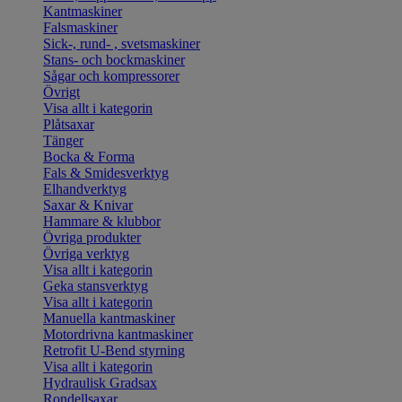
Kantmaskiner
Falsmaskiner
Sick-, rund- , svetsmaskiner
Stans- och bockmaskiner
Sågar och kompressorer
Övrigt
Visa allt i kategorin
Plåtsaxar
Tänger
Bocka & Forma
Fals & Smidesverktyg
Elhandverktyg
Saxar & Knivar
Hammare & klubbor
Övriga produkter
Övriga verktyg
Visa allt i kategorin
Geka stansverktyg
Visa allt i kategorin
Manuella kantmaskiner
Motordrivna kantmaskiner
Retrofit U-Bend styrning
Visa allt i kategorin
Hydraulisk Gradsax
Rondellsaxar