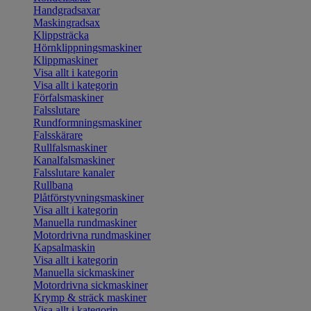
Handgradsaxar
Maskingradsax
Klippsträcka
Hörnklippningsmaskiner
Klippmaskiner
Visa allt i kategorin
Visa allt i kategorin
Förfalsmaskiner
Falsslutare
Rundformningsmaskiner
Falsskärare
Rullfalsmaskiner
Kanalfalsmaskiner
Falsslutare kanaler
Rullbana
Plåtförstyvningsmaskiner
Visa allt i kategorin
Manuella rundmaskiner
Motordrivna rundmaskiner
Kapsalmaskin
Visa allt i kategorin
Manuella sickmaskiner
Motordrivna sickmaskiner
Krymp & sträck maskiner
Visa allt i kategorin