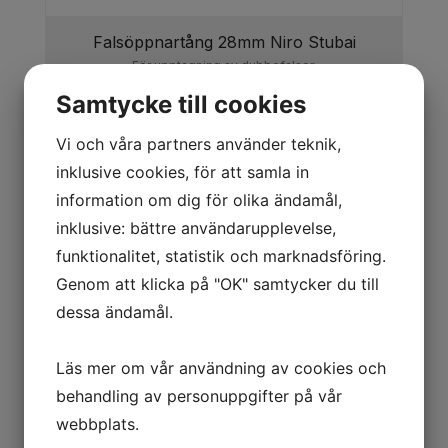
Falsöppnartång 28mm Niro Stubai
För upptagning av dubbefalser.
Samtycke till cookies
Vi och våra partners använder teknik,
inklusive cookies, för att samla in
information om dig för olika ändamål,
860,00
kr
Köp
inklusive: bättre användarupplevelse,
funktionalitet, statistik och marknadsföring.
Genom att klicka på "OK" samtycker du till
dessa ändamål.
Läs mer om vår användning av cookies och
behandling av personuppgifter på vår
webbplats.