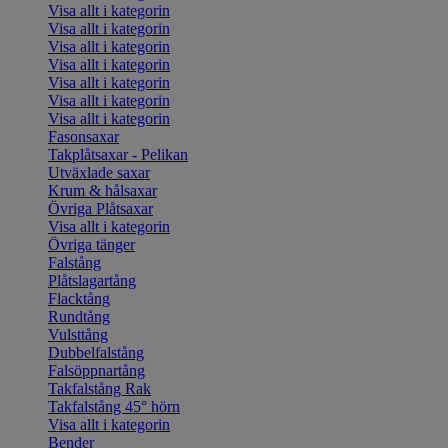
Visa allt i kategorin
Visa allt i kategorin
Visa allt i kategorin
Visa allt i kategorin
Visa allt i kategorin
Visa allt i kategorin
Visa allt i kategorin
Fasonsaxar
Takplåtsaxar - Pelikan
Utväxlade saxar
Krum & hålsaxar
Övriga Plåtsaxar
Visa allt i kategorin
Övriga tänger
Falstång
Plåtslagartång
Flacktång
Rundtång
Vulsttång
Dubbelfalstång
Falsöppnartång
Takfalstång Rak
Takfalstång 45° hörn
Visa allt i kategorin
Bender