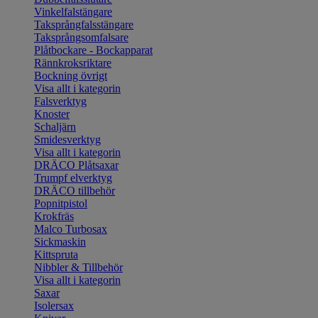
Vinkelfalstängare
Taksprångfalsstängare
Taksprångsomfalsare
Plåtbockare - Bockapparat
Rännkroksriktare
Bockning övrigt
Visa allt i kategorin
Falsverktyg
Knoster
Schaljärn
Smidesverktyg
Visa allt i kategorin
DRÄCO Plåtsaxar
Trumpf elverktyg
DRÄCO tillbehör
Popnitpistol
Krokfräs
Malco Turbosax
Sickmaskin
Kittspruta
Nibbler & Tillbehör
Visa allt i kategorin
Saxar
Isolersax