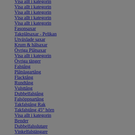
Visa allt i kategorin
Visa allt i kategorin
Visa allt i kategorin
Visa allt i kategorin
Visa allt i kategorin
Fasonsaxar
Takplåtsaxar - Pelikan
Utväxlade saxar
Krum & hålsaxar
Övriga Plåtsaxar
Visa allt i kategorin
Övriga tänger
Falstång
Plåtslagartång
Flacktång
Rundtång
Vulsttång
Dubbelfalstång
Falsöppnartång
Takfalstång Rak
Takfalstång 45° hörn
Visa allt i kategorin
Bender
Dubbelfalsslutare
Vinkelfalstängare