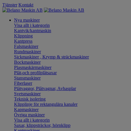
Tjänster
Kontakt
Nya maskiner
Visa allt i kategorin
Kantvik/kantmaskin
Klippning
Kantpress
Falsmaskiner
Rundmaskiner
Sickmaskiner , Krymp & sträckmaskiner
Bockmaskiner
Plasmaskärmaskiner
Plåt-och profilplåtsaxar
Stansmaskiner
Fiberlaser
Plåtvaggor, Plåtvagnar, Avhasplar
Svetsmaskiner
Teknisk isolering
Klipplinje för rektangulära kanaler
Kapmaskiner
Övriga maskiner
Visa allt i kategorin
Saxar, klippsträckor, hörnklipp
Kantmaskiner