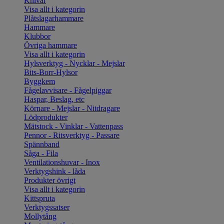
Knivar
Visa allt i kategorin
Plåtslagarhammare
Hammare
Klubbor
Övriga hammare
Visa allt i kategorin
Hylsverktyg - Nycklar - Mejslar
Bits-Borr-Hylsor
Byggkem
Fågelavvisare - Fågelpiggar
Haspar, Beslag, etc
Körnare - Mejslar - Nitdragare
Lödprodukter
Mätstock - Vinklar - Vattenpass
Pennor - Ritsverktyg - Passare
Spännband
Såga - Fila
Ventilationshuvar - Inox
Verktygshink - låda
Produkter övrigt
Visa allt i kategorin
Kittspruta
Verktygssatser
Mollytång