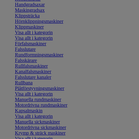
Handgradsaxar
Maskingradsax
Klippsträcka
Hörnklippningsmaskiner
Klippmaskiner
Visa allt i kategorin
Visa allt i kategorin
Förfalsmaskiner
Falsslutare
Rundformningsmaskiner
Falsskärare
Rullfalsmaskiner
Kanalfalsmaskiner
Falsslutare kanaler
Rullbana
Plåtförstyvningsmaskiner
Visa allt i kategorin
Manuella rundmaskiner
Motordrivna rundmaskiner
Kapsalmaskin
Visa allt i kategorin
Manuella sickmaskiner
Motordrivna sickmaskiner
Krymp & sträck maskiner
Visa allt i kategorin