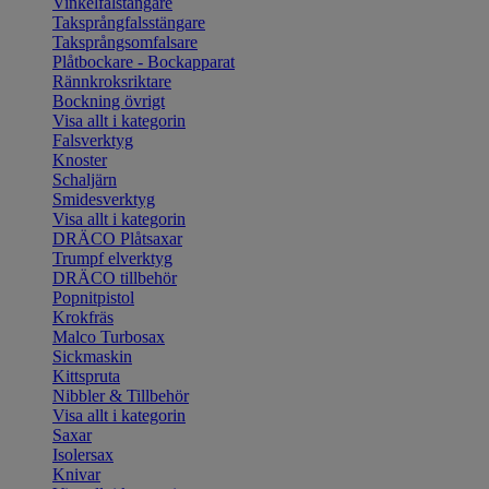
Vinkelfalstängare
Taksprångfalsstängare
Taksprångsomfalsare
Plåtbockare - Bockapparat
Rännkroksriktare
Bockning övrigt
Visa allt i kategorin
Falsverktyg
Knoster
Schaljärn
Smidesverktyg
Visa allt i kategorin
DRÄCO Plåtsaxar
Trumpf elverktyg
DRÄCO tillbehör
Popnitpistol
Krokfräs
Malco Turbosax
Sickmaskin
Kittspruta
Nibbler & Tillbehör
Visa allt i kategorin
Saxar
Isolersax
Knivar