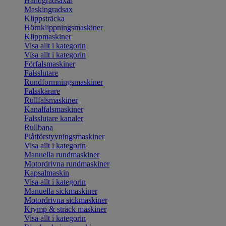
Handgradsaxar
Maskingradsax
Klippsträcka
Hörnklippningsmaskiner
Klippmaskiner
Visa allt i kategorin
Visa allt i kategorin
Förfalsmaskiner
Falsslutare
Rundformningsmaskiner
Falsskärare
Rullfalsmaskiner
Kanalfalsmaskiner
Falsslutare kanaler
Rullbana
Plåtförstyvningsmaskiner
Visa allt i kategorin
Manuella rundmaskiner
Motordrivna rundmaskiner
Kapsalmaskin
Visa allt i kategorin
Manuella sickmaskiner
Motordrivna sickmaskiner
Krymp & sträck maskiner
Visa allt i kategorin