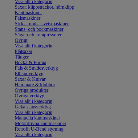
Visa allt i kategorin
Saxar, klippsträckor, hörnklipp
Kantmaskiner
Falsmaskiner
Sick-, rund- , svetsmaskiner
Stans- och bockmaskiner
Sågar och kompressorer
Övrigt
Visa allt i kategorin
Plåtsaxar
Tänger
Bocka & Forma
Fals & Smidesverktyg
Elhandverktyg
Saxar & Knivar
Hammare & klubbor
Övriga produkter
Övriga verktyg
Visa allt i kategorin
Geka stansverktyg
Visa allt i kategorin
Manuella kantmaskiner
Motordrivna kantmaskiner
Retrofit U-Bend styrning
Visa allt i kategorin