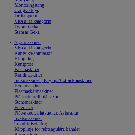
Monteringstång
Gängverktyg
Drillapparat
Visa allt i kategorin
Dynor Geka
Stansar Geka
Nya maskiner
Visa allt i kategorin
Kantvik/kantmaskin
Klippning
Kantpress
Falsmaskiner
Rundmaskiner
Sickmaskiner , Krymp & sträckmaskiner
Bockmaskiner
Plasmaskärmaskiner
Plåt-och profilplåtsaxar
Stansmaskiner
Fiberlaser
Plåtvaggor, Plåtvagnar, Avhasplar
Svetsmaskiner
Teknisk isolering
Klipplinje för rektangulära kanaler
Kapmaskiner