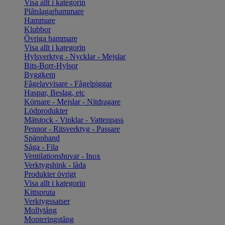
Visa allt i kategorin
Plåtslagarhammare
Hammare
Klubbor
Övriga hammare
Visa allt i kategorin
Hylsverktyg - Nycklar - Mejslar
Bits-Borr-Hylsor
Byggkem
Fågelavvisare - Fågelpiggar
Haspar, Beslag, etc
Körnare - Mejslar - Nitdragare
Lödprodukter
Mätstock - Vinklar - Vattenpass
Pennor - Ritsverktyg - Passare
Spännband
Såga - Fila
Ventilationshuvar - Inox
Verktygshink - låda
Produkter övrigt
Visa allt i kategorin
Kittspruta
Verktygssatser
Mollytång
Monteringstång