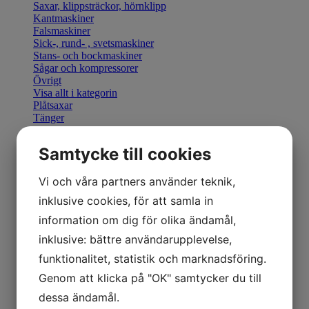
Saxar, klippsträckor, hörnklipp
Kantmaskiner
Falsmaskiner
Sick-, rund- , svetsmaskiner
Stans- och bockmaskiner
Sågar och kompressorer
Övrigt
Visa allt i kategorin
Plåtsaxar
Tänger
Bocka & Forma
Fals & Smidesverktyg
Samtycke till cookies
Elhandverktyg
Saxar & Knivar
Hammare & klubbor
Vi och våra partners använder teknik,
Övriga produkter
inklusive cookies, för att samla in
Övriga verktyg
Visa allt i kategorin
information om dig för olika ändamål,
Geka stansverktyg
inklusive: bättre användarupplevelse,
Visa allt i kategorin
Manuella kantmaskiner
funktionalitet, statistik och marknadsföring.
Motordrivna kantmaskiner
Genom att klicka på "OK" samtycker du till
Retrofit U-Bend styrning
Visa allt i kategorin
dessa ändamål.
Hydraulisk Gradsax