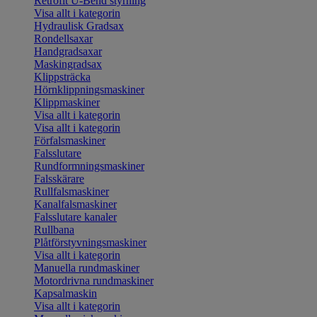
Retrofit U-Bend styrning
Visa allt i kategorin
Hydraulisk Gradsax
Rondellsaxar
Handgradsaxar
Maskingradsax
Klippsträcka
Hörnklippningsmaskiner
Klippmaskiner
Visa allt i kategorin
Visa allt i kategorin
Förfalsmaskiner
Falsslutare
Rundformningsmaskiner
Falsskärare
Rullfalsmaskiner
Kanalfalsmaskiner
Falsslutare kanaler
Rullbana
Plåtförstyvningsmaskiner
Visa allt i kategorin
Manuella rundmaskiner
Motordrivna rundmaskiner
Kapsalmaskin
Visa allt i kategorin