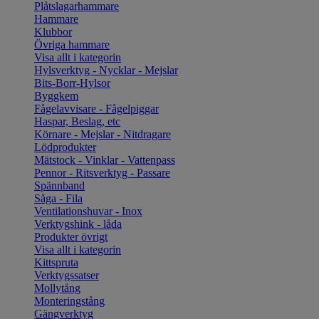
Plåtslagarhammare
Hammare
Klubbor
Övriga hammare
Visa allt i kategorin
Hylsverktyg - Nycklar - Mejslar
Bits-Borr-Hylsor
Byggkem
Fågelavvisare - Fågelpiggar
Haspar, Beslag, etc
Körnare - Mejslar - Nitdragare
Lödprodukter
Mätstock - Vinklar - Vattenpass
Pennor - Ritsverktyg - Passare
Spännband
Såga - Fila
Ventilationshuvar - Inox
Verktygshink - låda
Produkter övrigt
Visa allt i kategorin
Kittspruta
Verktygssatser
Mollytång
Monteringstång
Gängverktyg