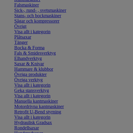
Falsmaskiner
Sick-, rund- , svetsmaskiner
Stans- och bockmaskiner
Sågar och kompressorer
Övrigt
Visa allt i kategorin
Plåtsaxar
Tänger
Bocka & Forma
Fals & Smidesverktyg
Elhandverktyg
Saxar & Knivar
Hammare & klubbor
Övriga produkter
Övriga verktyg
Visa allt i kategorin
Geka stansverktyg
Visa allt i kategorin
Manuella kantmaskiner
Motordrivna kantmaskiner
Retrofit U-Bend styrning
Visa allt i kategorin
Hydraulisk Gradsax
Rondellsaxar