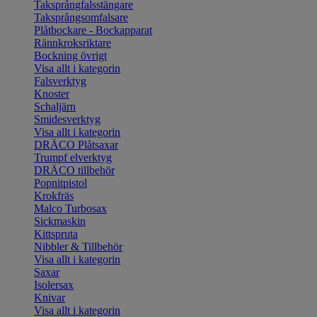
Taksprångfalsstängare
Taksprångsomfalsare
Plåtbockare - Bockapparat
Rännkroksriktare
Bockning övrigt
Visa allt i kategorin
Falsverktyg
Knoster
Schaljärn
Smidesverktyg
Visa allt i kategorin
DRÄCO Plåtsaxar
Trumpf elverktyg
DRÄCO tillbehör
Popnitpistol
Krokfräs
Malco Turbosax
Sickmaskin
Kittspruta
Nibbler & Tillbehör
Visa allt i kategorin
Saxar
Isolersax
Knivar
Visa allt i kategorin