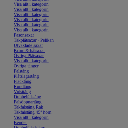
Visa allt i kategorin
Visa allt i kategorin
Visa allt i kategorin
Visa allt i kategorin
Visa allt i kategorin
Visa allt i kategorin
Fasonsaxar
Takplåtsaxar - Pelikan
Utväxlade saxar
Krum & hålsaxar
Övriga Plåtsaxar
Visa allt i kategorin
Övriga tänger
Falstång
Plåtslagartång
Flacktång
Rundtång
Vulsttång
Dubbelfalstång
Falsöppnartång
Takfalstång Rak
Takfalstång 45° hörn
Visa allt i kategorin
Bender
Dubbelfalsslutare