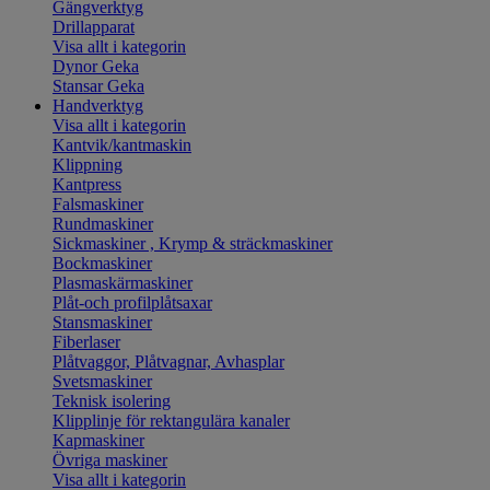
Gängverktyg
Drillapparat
Visa allt i kategorin
Dynor Geka
Stansar Geka
Handverktyg
Visa allt i kategorin
Kantvik/kantmaskin
Klippning
Kantpress
Falsmaskiner
Rundmaskiner
Sickmaskiner , Krymp & sträckmaskiner
Bockmaskiner
Plasmaskärmaskiner
Plåt-och profilplåtsaxar
Stansmaskiner
Fiberlaser
Plåtvaggor, Plåtvagnar, Avhasplar
Svetsmaskiner
Teknisk isolering
Klipplinje för rektangulära kanaler
Kapmaskiner
Övriga maskiner
Visa allt i kategorin