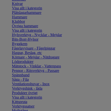
Knivar
Visa allt i kategorin
Plåtslagarhammare
Hammare
Klubbor
Övriga hammare
Visa allt i kategorin
Hylsverktyg - Nycklar - Mejslar
Bits-Borr-Hylsor
Byggkem
Fågelavvisare - Fågelpiggar
Haspar, Beslag, etc
Körnare - Mejslar - Nitdragare
Lödprodukter
Mätstock - Vinklar - Vattenpass
Pennor - Ritsverktyg - Passare
Spännband
Såga - Fila
Ventilationshuvar - Inox
Verktygshink - låda
Produkter övrigt
Visa allt i kategorin
Kittspruta
Verktygssatser
Mollytång