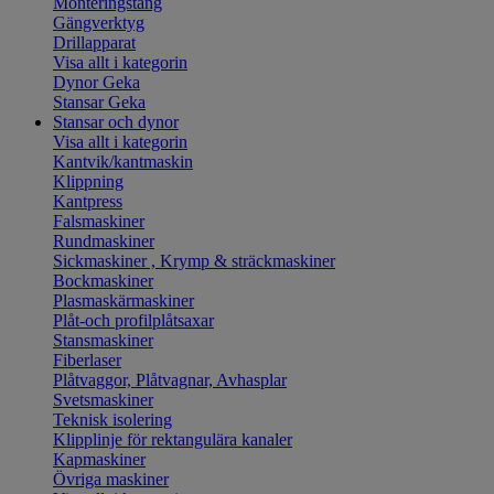
Monteringstång
Gängverktyg
Drillapparat
Visa allt i kategorin
Dynor Geka
Stansar Geka
Stansar och dynor
Visa allt i kategorin
Kantvik/kantmaskin
Klippning
Kantpress
Falsmaskiner
Rundmaskiner
Sickmaskiner , Krymp & sträckmaskiner
Bockmaskiner
Plasmaskärmaskiner
Plåt-och profilplåtsaxar
Stansmaskiner
Fiberlaser
Plåtvaggor, Plåtvagnar, Avhasplar
Svetsmaskiner
Teknisk isolering
Klipplinje för rektangulära kanaler
Kapmaskiner
Övriga maskiner