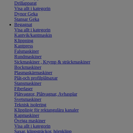
Drillapparat
Visa allt i kategorin
Dynor Geka
Stansar Geka
Begagnat
Visa allt i kategorin
Kantvik/kantmaskin
Klippning
Kantpress
Falsmaskiner
Rundmaskiner
Sickmaskiner , Krymp & sträckmaskiner
Bockmaskiner
Plasmaskärmaskiner
Plåt-och profilplåtsaxar
Stansmaskiner
Fiberlaser
Plåtvaggor, Plåtvagnar, Avhasplar
Svetsmaskiner
Teknisk isolering
Klipplinje för rektangulära kanaler
Kapmaskiner
Övriga maskiner
Visa allt i kategorin
Saxar, klippsträckor, hörnklipp