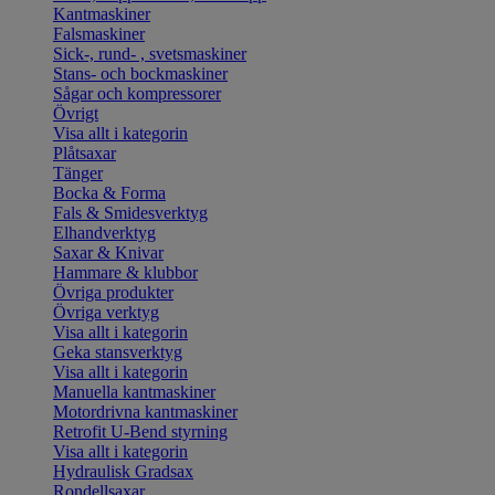
Kantmaskiner
Falsmaskiner
Sick-, rund- , svetsmaskiner
Stans- och bockmaskiner
Sågar och kompressorer
Övrigt
Visa allt i kategorin
Plåtsaxar
Tänger
Bocka & Forma
Fals & Smidesverktyg
Elhandverktyg
Saxar & Knivar
Hammare & klubbor
Övriga produkter
Övriga verktyg
Visa allt i kategorin
Geka stansverktyg
Visa allt i kategorin
Manuella kantmaskiner
Motordrivna kantmaskiner
Retrofit U-Bend styrning
Visa allt i kategorin
Hydraulisk Gradsax
Rondellsaxar