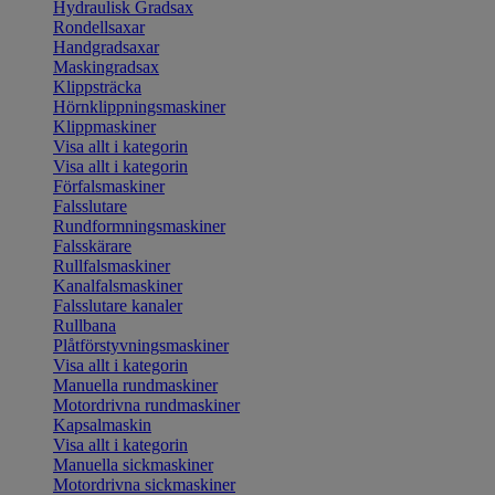
Hydraulisk Gradsax
Rondellsaxar
Handgradsaxar
Maskingradsax
Klippsträcka
Hörnklippningsmaskiner
Klippmaskiner
Visa allt i kategorin
Visa allt i kategorin
Förfalsmaskiner
Falsslutare
Rundformningsmaskiner
Falsskärare
Rullfalsmaskiner
Kanalfalsmaskiner
Falsslutare kanaler
Rullbana
Plåtförstyvningsmaskiner
Visa allt i kategorin
Manuella rundmaskiner
Motordrivna rundmaskiner
Kapsalmaskin
Visa allt i kategorin
Manuella sickmaskiner
Motordrivna sickmaskiner