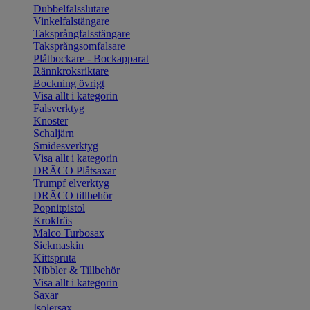
Dubbelfalsslutare
Vinkelfalstängare
Taksprångfalsstängare
Taksprångsomfalsare
Plåtbockare - Bockapparat
Rännkroksriktare
Bockning övrigt
Visa allt i kategorin
Falsverktyg
Knoster
Schaljärn
Smidesverktyg
Visa allt i kategorin
DRÄCO Plåtsaxar
Trumpf elverktyg
DRÄCO tillbehör
Popnitpistol
Krokfräs
Malco Turbosax
Sickmaskin
Kittspruta
Nibbler & Tillbehör
Visa allt i kategorin
Saxar
Isolersax