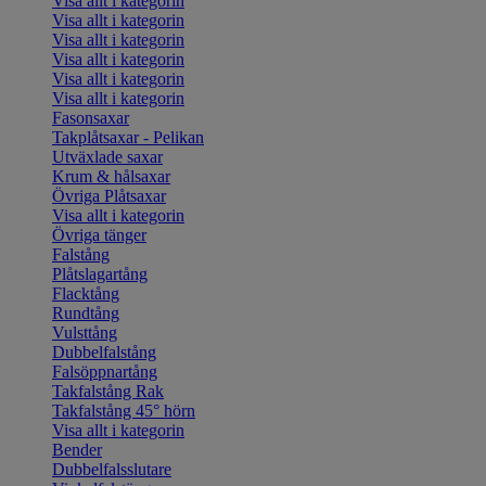
Visa allt i kategorin
Visa allt i kategorin
Visa allt i kategorin
Visa allt i kategorin
Visa allt i kategorin
Visa allt i kategorin
Fasonsaxar
Takplåtsaxar - Pelikan
Utväxlade saxar
Krum & hålsaxar
Övriga Plåtsaxar
Visa allt i kategorin
Övriga tänger
Falstång
Plåtslagartång
Flacktång
Rundtång
Vulsttång
Dubbelfalstång
Falsöppnartång
Takfalstång Rak
Takfalstång 45° hörn
Visa allt i kategorin
Bender
Dubbelfalsslutare