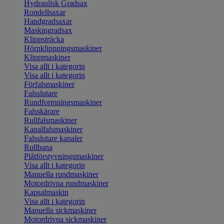
Hydraulisk Gradsax
Rondellsaxar
Handgradsaxar
Maskingradsax
Klippsträcka
Hörnklippningsmaskiner
Klippmaskiner
Visa allt i kategorin
Visa allt i kategorin
Förfalsmaskiner
Falsslutare
Rundformningsmaskiner
Falsskärare
Rullfalsmaskiner
Kanalfalsmaskiner
Falsslutare kanaler
Rullbana
Plåtförstyvningsmaskiner
Visa allt i kategorin
Manuella rundmaskiner
Motordrivna rundmaskiner
Kapsalmaskin
Visa allt i kategorin
Manuella sickmaskiner
Motordrivna sickmaskiner