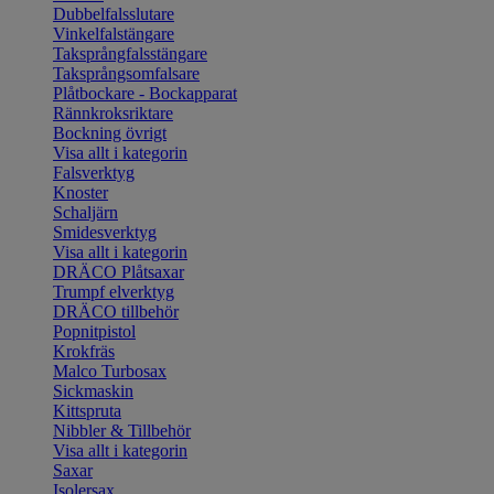
Dubbelfalsslutare
Vinkelfalstängare
Taksprångfalsstängare
Taksprångsomfalsare
Plåtbockare - Bockapparat
Rännkroksriktare
Bockning övrigt
Visa allt i kategorin
Falsverktyg
Knoster
Schaljärn
Smidesverktyg
Visa allt i kategorin
DRÄCO Plåtsaxar
Trumpf elverktyg
DRÄCO tillbehör
Popnitpistol
Krokfräs
Malco Turbosax
Sickmaskin
Kittspruta
Nibbler & Tillbehör
Visa allt i kategorin
Saxar
Isolersax