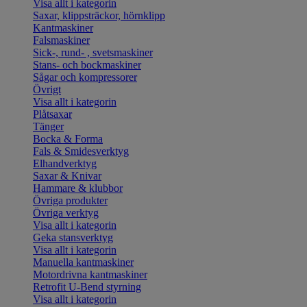
Visa allt i kategorin
Saxar, klippsträckor, hörnklipp
Kantmaskiner
Falsmaskiner
Sick-, rund- , svetsmaskiner
Stans- och bockmaskiner
Sågar och kompressorer
Övrigt
Visa allt i kategorin
Plåtsaxar
Tänger
Bocka & Forma
Fals & Smidesverktyg
Elhandverktyg
Saxar & Knivar
Hammare & klubbor
Övriga produkter
Övriga verktyg
Visa allt i kategorin
Geka stansverktyg
Visa allt i kategorin
Manuella kantmaskiner
Motordrivna kantmaskiner
Retrofit U-Bend styrning
Visa allt i kategorin