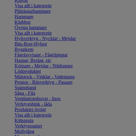
Knivar
Visa allt i kategorin
Plåtslagarhammare
Hammare
Klubbor
Övriga hammare
Visa allt i kategorin
Hylsverktyg - Nycklar - Mejslar
Bits-Borr-Hylsor
Byggkem
Fågelavvisare - Fågelpiggar
Haspar, Beslag, etc
Körnare - Mejslar - Nitdragare
Lödprodukter
Mätstock - Vinklar - Vattenpass
Pennor - Ritsverktyg - Passare
Spännband
Såga - Fila
Ventilationshuvar - Inox
Verktygshink - låda
Produkter övrigt
Visa allt i kategorin
Kittspruta
Verktygssatser
Mollytång