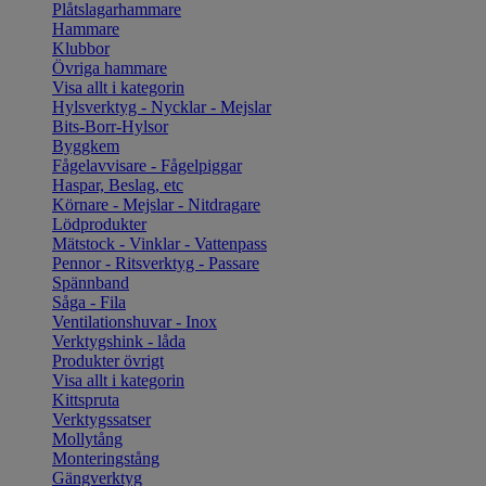
Plåtslagarhammare
Hammare
Klubbor
Övriga hammare
Visa allt i kategorin
Hylsverktyg - Nycklar - Mejslar
Bits-Borr-Hylsor
Byggkem
Fågelavvisare - Fågelpiggar
Haspar, Beslag, etc
Körnare - Mejslar - Nitdragare
Lödprodukter
Mätstock - Vinklar - Vattenpass
Pennor - Ritsverktyg - Passare
Spännband
Såga - Fila
Ventilationshuvar - Inox
Verktygshink - låda
Produkter övrigt
Visa allt i kategorin
Kittspruta
Verktygssatser
Mollytång
Monteringstång
Gängverktyg