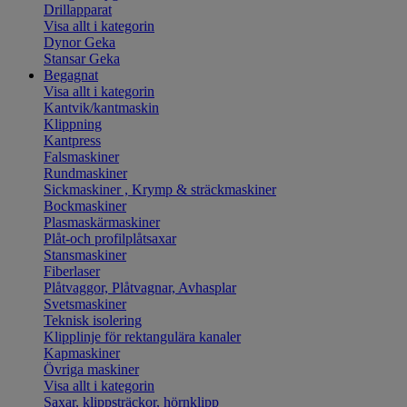
Drillapparat
Visa allt i kategorin
Dynor Geka
Stansar Geka
Begagnat
Visa allt i kategorin
Kantvik/kantmaskin
Klippning
Kantpress
Falsmaskiner
Rundmaskiner
Sickmaskiner , Krymp & sträckmaskiner
Bockmaskiner
Plasmaskärmaskiner
Plåt-och profilplåtsaxar
Stansmaskiner
Fiberlaser
Plåtvaggor, Plåtvagnar, Avhasplar
Svetsmaskiner
Teknisk isolering
Klipplinje för rektangulära kanaler
Kapmaskiner
Övriga maskiner
Visa allt i kategorin
Saxar, klippsträckor, hörnklipp