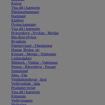
Knivar
Visa allt i kategorin
Plåtslagarhammare
Hammare
Klubbor
Övriga hammare
Visa allt i kategorin
Hylsverktyg - Nycklar - Mejslar
Bits-Borr-Hylsor
Byggkem
Fågelavvisare - Fågelpiggar
Haspar, Beslag, etc
Körnare - Mejslar - Nitdragare
Lödprodukter
Mätstock - Vinklar - Vattenpass
Pennor - Ritsverktyg - Passare
Spännband
Såga - Fila
Ventilationshuvar - Inox
Verktygshink - låda
Produkter övrigt
Visa allt i kategorin
Kittspruta
Verktygssatser
Mollytång