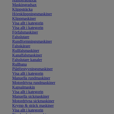
Handgradsaxar
Maskingradsax
Klippsträcka
Hörnklippningsmaskiner
Klippmaskiner
Visa allt i kategorin
Visa allt i kategorin
Förfalsmaskiner
Falsslutare
Rundformningsmaskiner
Falsskärare
Rullfalsmaskiner
Kanalfalsmaskiner
Falsslutare kanaler
Rullbana
Plåtförstyvningsmaskiner
Visa allt i kategorin
Manuella rundmaskiner
Motordrivna rundmaskiner
Kapsalmaskin
Visa allt i kategorin
Manuella sickmaskiner
Motordrivna sickmaskiner
Krymp & sträck maskiner
Visa allt i kategorin