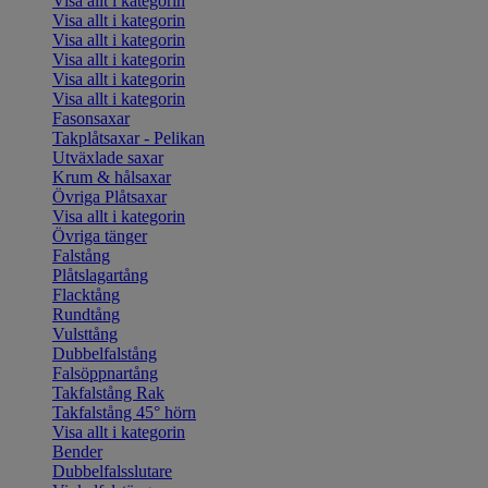
Visa allt i kategorin
Visa allt i kategorin
Visa allt i kategorin
Visa allt i kategorin
Visa allt i kategorin
Visa allt i kategorin
Fasonsaxar
Takplåtsaxar - Pelikan
Utväxlade saxar
Krum & hålsaxar
Övriga Plåtsaxar
Visa allt i kategorin
Övriga tänger
Falstång
Plåtslagartång
Flacktång
Rundtång
Vulsttång
Dubbelfalstång
Falsöppnartång
Takfalstång Rak
Takfalstång 45° hörn
Visa allt i kategorin
Bender
Dubbelfalsslutare