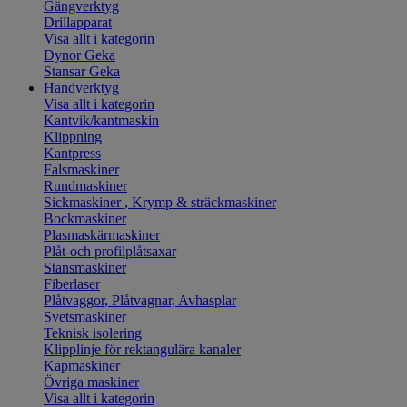
Gängverktyg
Drillapparat
Visa allt i kategorin
Dynor Geka
Stansar Geka
Handverktyg
Visa allt i kategorin
Kantvik/kantmaskin
Klippning
Kantpress
Falsmaskiner
Rundmaskiner
Sickmaskiner , Krymp & sträckmaskiner
Bockmaskiner
Plasmaskärmaskiner
Plåt-och profilplåtsaxar
Stansmaskiner
Fiberlaser
Plåtvaggor, Plåtvagnar, Avhasplar
Svetsmaskiner
Teknisk isolering
Klipplinje för rektangulära kanaler
Kapmaskiner
Övriga maskiner
Visa allt i kategorin