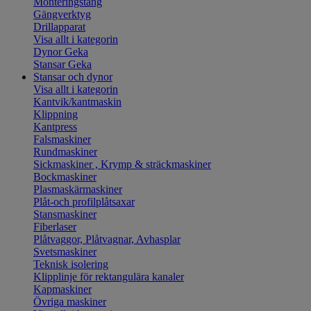
Monteringstång
Gängverktyg
Drillapparat
Visa allt i kategorin
Dynor Geka
Stansar Geka
Stansar och dynor
Visa allt i kategorin
Kantvik/kantmaskin
Klippning
Kantpress
Falsmaskiner
Rundmaskiner
Sickmaskiner , Krymp & sträckmaskiner
Bockmaskiner
Plasmaskärmaskiner
Plåt-och profilplåtsaxar
Stansmaskiner
Fiberlaser
Plåtvaggor, Plåtvagnar, Avhasplar
Svetsmaskiner
Teknisk isolering
Klipplinje för rektangulära kanaler
Kapmaskiner
Övriga maskiner