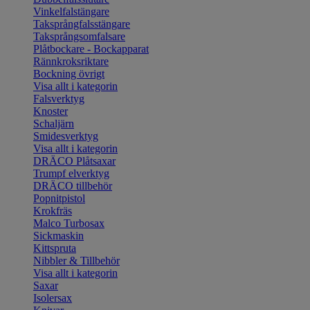
Vinkelfalstängare
Taksprångfalsstängare
Taksprångsomfalsare
Plåtbockare - Bockapparat
Rännkroksriktare
Bockning övrigt
Visa allt i kategorin
Falsverktyg
Knoster
Schaljärn
Smidesverktyg
Visa allt i kategorin
DRÄCO Plåtsaxar
Trumpf elverktyg
DRÄCO tillbehör
Popnitpistol
Krokfräs
Malco Turbosax
Sickmaskin
Kittspruta
Nibbler & Tillbehör
Visa allt i kategorin
Saxar
Isolersax