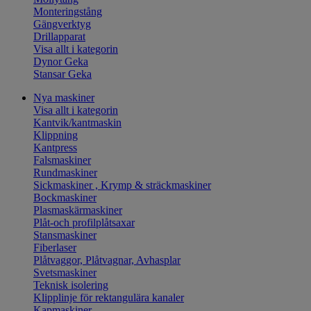
Monteringstång
Gängverktyg
Drillapparat
Visa allt i kategorin
Dynor Geka
Stansar Geka
Nya maskiner
Visa allt i kategorin
Kantvik/kantmaskin
Klippning
Kantpress
Falsmaskiner
Rundmaskiner
Sickmaskiner , Krymp & sträckmaskiner
Bockmaskiner
Plasmaskärmaskiner
Plåt-och profilplåtsaxar
Stansmaskiner
Fiberlaser
Plåtvaggor, Plåtvagnar, Avhasplar
Svetsmaskiner
Teknisk isolering
Klipplinje för rektangulära kanaler
Kapmaskiner