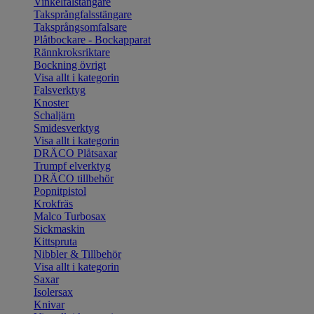
Vinkelfalstängare
Taksprångfalsstängare
Taksprångsomfalsare
Plåtbockare - Bockapparat
Rännkroksriktare
Bockning övrigt
Visa allt i kategorin
Falsverktyg
Knoster
Schaljärn
Smidesverktyg
Visa allt i kategorin
DRÄCO Plåtsaxar
Trumpf elverktyg
DRÄCO tillbehör
Popnitpistol
Krokfräs
Malco Turbosax
Sickmaskin
Kittspruta
Nibbler & Tillbehör
Visa allt i kategorin
Saxar
Isolersax
Knivar