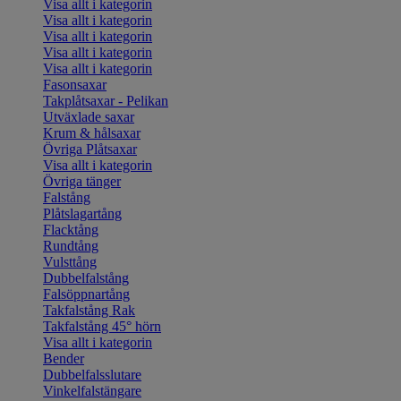
Visa allt i kategorin
Visa allt i kategorin
Visa allt i kategorin
Visa allt i kategorin
Visa allt i kategorin
Fasonsaxar
Takplåtsaxar - Pelikan
Utväxlade saxar
Krum & hålsaxar
Övriga Plåtsaxar
Visa allt i kategorin
Övriga tänger
Falstång
Plåtslagartång
Flacktång
Rundtång
Vulsttång
Dubbelfalstång
Falsöppnartång
Takfalstång Rak
Takfalstång 45° hörn
Visa allt i kategorin
Bender
Dubbelfalsslutare
Vinkelfalstängare