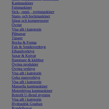
Kantmaskiner
Falsmaskiner
Sick-, rund- , svetsmaskiner
Stans- och bockmaskiner
Sågar och kompressorer
Övrigt
Visa allt i kategorin
Plåtsaxar
Tänger
Bocka & Forma
Fals & Smidesverktyg
Elhandverktyg
Saxar & Knivar
Hammare & klubbor
Övriga produkter
Övriga verktyg
Visa allt i kategorin
Geka stansverktyg
Visa allt i kategorin
Manuella kantmaskiner
Motordrivna kantmaskiner
Retrofit U-Bend styrning
Visa allt i kategorin
Hydraulisk Gradsax
Rondellsaxar