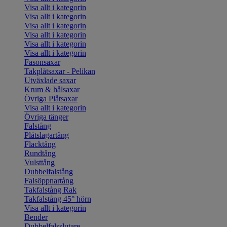
Visa allt i kategorin
Visa allt i kategorin
Visa allt i kategorin
Visa allt i kategorin
Visa allt i kategorin
Visa allt i kategorin
Fasonsaxar
Takplåtsaxar - Pelikan
Utväxlade saxar
Krum & hålsaxar
Övriga Plåtsaxar
Visa allt i kategorin
Övriga tänger
Falstång
Plåtslagartång
Flacktång
Rundtång
Vulsttång
Dubbelfalstång
Falsöppnartång
Takfalstång Rak
Takfalstång 45° hörn
Visa allt i kategorin
Bender
Dubbelfalsslutare