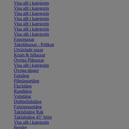
Visa allt i kategorin
Visa allt i kategorin
Visa allt i kategorin
Visa allt i kategorin
Visa allt i kategorin
Visa allt i kategorin
Visa allt i kategorin
Fasonsaxar
Takplåtsaxar - Pelikan
Utväxlade saxar
Krum & hålsaxar
Övriga Plåtsaxar
Visa allt i kategorin
Övriga tänger
Falstång
Plåtslagartång
Flacktång
Rundtång
Vulsttång
Dubbelfalstång
Falsöppnartång
Takfalstång Rak
Takfalstång 45° hörn
Visa allt i kategorin
Bender