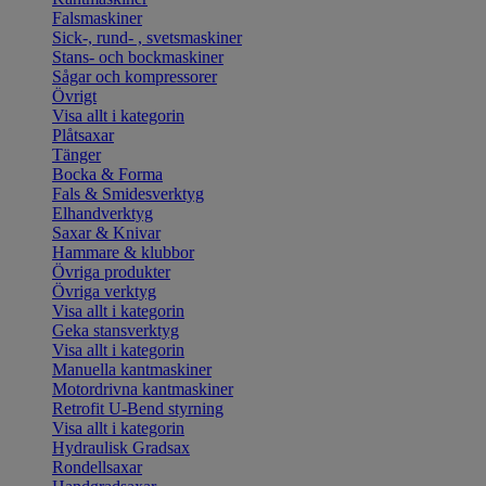
Falsmaskiner
Sick-, rund- , svetsmaskiner
Stans- och bockmaskiner
Sågar och kompressorer
Övrigt
Visa allt i kategorin
Plåtsaxar
Tänger
Bocka & Forma
Fals & Smidesverktyg
Elhandverktyg
Saxar & Knivar
Hammare & klubbor
Övriga produkter
Övriga verktyg
Visa allt i kategorin
Geka stansverktyg
Visa allt i kategorin
Manuella kantmaskiner
Motordrivna kantmaskiner
Retrofit U-Bend styrning
Visa allt i kategorin
Hydraulisk Gradsax
Rondellsaxar