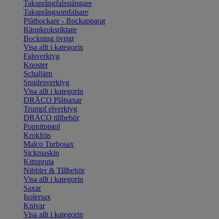
Taksprångfalsstängare
Taksprångsomfalsare
Plåtbockare - Bockapparat
Rännkroksriktare
Bockning övrigt
Visa allt i kategorin
Falsverktyg
Knoster
Schaljärn
Smidesverktyg
Visa allt i kategorin
DRÄCO Plåtsaxar
Trumpf elverktyg
DRÄCO tillbehör
Popnitpistol
Krokfräs
Malco Turbosax
Sickmaskin
Kittspruta
Nibbler & Tillbehör
Visa allt i kategorin
Saxar
Isolersax
Knivar
Visa allt i kategorin