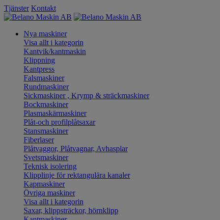
Tjänster
Kontakt
Nya maskiner
Visa allt i kategorin
Kantvik/kantmaskin
Klippning
Kantpress
Falsmaskiner
Rundmaskiner
Sickmaskiner , Krymp & sträckmaskiner
Bockmaskiner
Plasmaskärmaskiner
Plåt-och profilplåtsaxar
Stansmaskiner
Fiberlaser
Plåtvaggor, Plåtvagnar, Avhasplar
Svetsmaskiner
Teknisk isolering
Klipplinje för rektangulära kanaler
Kapmaskiner
Övriga maskiner
Visa allt i kategorin
Saxar, klippsträckor, hörnklipp
Kantmaskiner