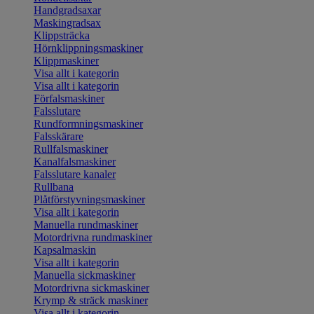
Handgradsaxar
Maskingradsax
Klippsträcka
Hörnklippningsmaskiner
Klippmaskiner
Visa allt i kategorin
Visa allt i kategorin
Förfalsmaskiner
Falsslutare
Rundformningsmaskiner
Falsskärare
Rullfalsmaskiner
Kanalfalsmaskiner
Falsslutare kanaler
Rullbana
Plåtförstyvningsmaskiner
Visa allt i kategorin
Manuella rundmaskiner
Motordrivna rundmaskiner
Kapsalmaskin
Visa allt i kategorin
Manuella sickmaskiner
Motordrivna sickmaskiner
Krymp & sträck maskiner
Visa allt i kategorin