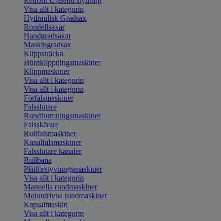
Retrofit U-Bend styrning
Visa allt i kategorin
Hydraulisk Gradsax
Rondellsaxar
Handgradsaxar
Maskingradsax
Klippsträcka
Hörnklippningsmaskiner
Klippmaskiner
Visa allt i kategorin
Visa allt i kategorin
Förfalsmaskiner
Falsslutare
Rundformningsmaskiner
Falsskärare
Rullfalsmaskiner
Kanalfalsmaskiner
Falsslutare kanaler
Rullbana
Plåtförstyvningsmaskiner
Visa allt i kategorin
Manuella rundmaskiner
Motordrivna rundmaskiner
Kapsalmaskin
Visa allt i kategorin