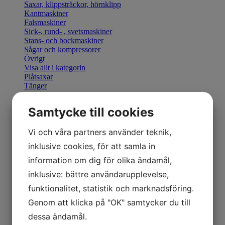
Saxar, klippsträckor, hörnklipp
Kantmaskiner
Falsmaskiner
Sick-, rund- , svetsmaskiner
Stans- och bockmaskiner
Sågar och kompressorer
Övrigt
Visa allt i kategorin
Plåtsaxar
Tänger
Bocka & Forma
Fals & Smidesverktyg
Samtycke till cookies
Elhandverktyg
Saxar & Knivar
Hammare & klubbor
Vi och våra partners använder teknik,
Övriga produkter
inklusive cookies, för att samla in
Övriga verktyg
Visa allt i kategorin
information om dig för olika ändamål,
Geka stansverktyg
inklusive: bättre användarupplevelse,
Visa allt i kategorin
Manuella kantmaskiner
funktionalitet, statistik och marknadsföring.
Motordrivna kantmaskiner
Genom att klicka på "OK" samtycker du till
Retrofit U-Bend styrning
Visa allt i kategorin
dessa ändamål.
Hydraulisk Gradsax