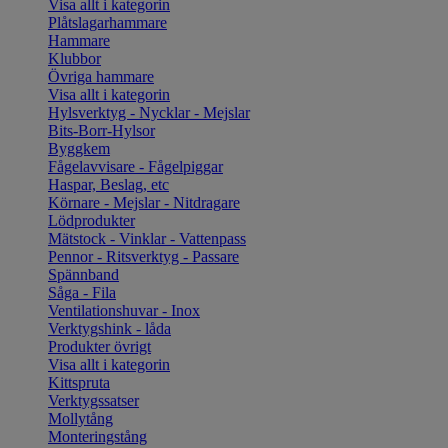
Visa allt i kategorin
Plåtslagarhammare
Hammare
Klubbor
Övriga hammare
Visa allt i kategorin
Hylsverktyg - Nycklar - Mejslar
Bits-Borr-Hylsor
Byggkem
Fågelavvisare - Fågelpiggar
Haspar, Beslag, etc
Körnare - Mejslar - Nitdragare
Lödprodukter
Mätstock - Vinklar - Vattenpass
Pennor - Ritsverktyg - Passare
Spännband
Såga - Fila
Ventilationshuvar - Inox
Verktygshink - låda
Produkter övrigt
Visa allt i kategorin
Kittspruta
Verktygssatser
Mollytång
Monteringstång