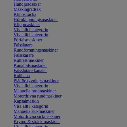
Handgradsaxar
Maskingradsax
Klippsträcka
Hörnklippningsmaskiner
Klippmaskiner
Visa allt i kategorin
Visa allt i kategorin
Förfalsmaskiner
Falsslutare
Rundformningsmaskiner
Falsskärare
Rullfalsmaskiner
Kanalfalsmaskiner
Falsslutare kanaler
Rullbana
Plåtförstyvningsmaskiner
Visa allt i kategorin
Manuella rundmaskiner
Motordrivna rundmaskiner
Kapsalmaskin
Visa allt i kategorin
Manuella sickmaskiner
Motordrivna sickmaskiner
Krymp & sträck maskiner
Visa allt i kategorin