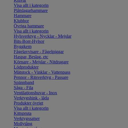
Knivar
Visa allt i kategorin
Plåtslagarhammare
Hammare
Klubbor
Övriga hammare
Visa allt i kategorin
Hylsverktyg - Nycklar - Mejslar
Bits-Borr-Hylsor
Byggkem
Fågelavvisare - Fågelpiggar
Haspar, Beslag, etc
Körnare - Mejslar - Nitdragare
Lödprodukter
Mätstock - Vinklar - Vattenpass
Pennor - Ritsverktyg - Passare
Spännband
Såga - Fila
Ventilationshuvar - Inox
Verktygshink - låda
Produkter övrigt
Visa allt i kategorin
Kittspruta
Verktygssatser
Mollytång