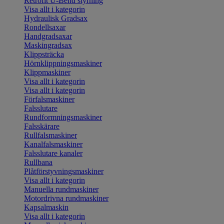
Retrofit U-Bend styrning
Visa allt i kategorin
Hydraulisk Gradsax
Rondellsaxar
Handgradsaxar
Maskingradsax
Klippsträcka
Hörnklippningsmaskiner
Klippmaskiner
Visa allt i kategorin
Visa allt i kategorin
Förfalsmaskiner
Falsslutare
Rundformningsmaskiner
Falsskärare
Rullfalsmaskiner
Kanalfalsmaskiner
Falsslutare kanaler
Rullbana
Plåtförstyvningsmaskiner
Visa allt i kategorin
Manuella rundmaskiner
Motordrivna rundmaskiner
Kapsalmaskin
Visa allt i kategorin