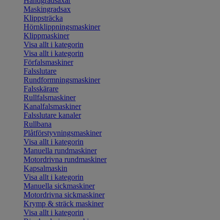
Handgradsaxar
Maskingradsax
Klippsträcka
Hörnklippningsmaskiner
Klippmaskiner
Visa allt i kategorin
Visa allt i kategorin
Förfalsmaskiner
Falsslutare
Rundformningsmaskiner
Falsskärare
Rullfalsmaskiner
Kanalfalsmaskiner
Falsslutare kanaler
Rullbana
Plåtförstyvningsmaskiner
Visa allt i kategorin
Manuella rundmaskiner
Motordrivna rundmaskiner
Kapsalmaskin
Visa allt i kategorin
Manuella sickmaskiner
Motordrivna sickmaskiner
Krymp & sträck maskiner
Visa allt i kategorin