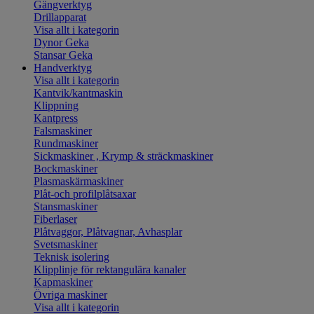
Gängverktyg
Drillapparat
Visa allt i kategorin
Dynor Geka
Stansar Geka
Handverktyg
Visa allt i kategorin
Kantvik/kantmaskin
Klippning
Kantpress
Falsmaskiner
Rundmaskiner
Sickmaskiner , Krymp & sträckmaskiner
Bockmaskiner
Plasmaskärmaskiner
Plåt-och profilplåtsaxar
Stansmaskiner
Fiberlaser
Plåtvaggor, Plåtvagnar, Avhasplar
Svetsmaskiner
Teknisk isolering
Klipplinje för rektangulära kanaler
Kapmaskiner
Övriga maskiner
Visa allt i kategorin