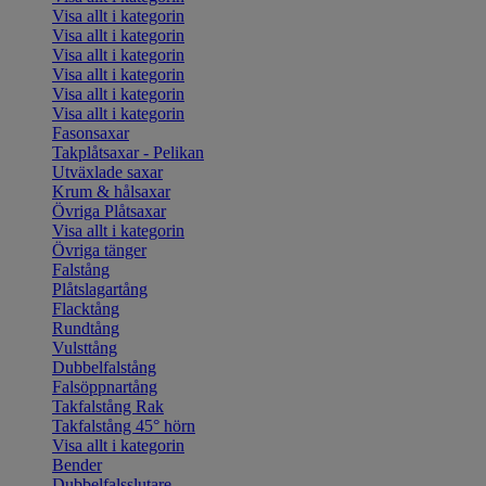
Visa allt i kategorin
Visa allt i kategorin
Visa allt i kategorin
Visa allt i kategorin
Visa allt i kategorin
Visa allt i kategorin
Fasonsaxar
Takplåtsaxar - Pelikan
Utväxlade saxar
Krum & hålsaxar
Övriga Plåtsaxar
Visa allt i kategorin
Övriga tänger
Falstång
Plåtslagartång
Flacktång
Rundtång
Vulsttång
Dubbelfalstång
Falsöppnartång
Takfalstång Rak
Takfalstång 45° hörn
Visa allt i kategorin
Bender
Dubbelfalsslutare