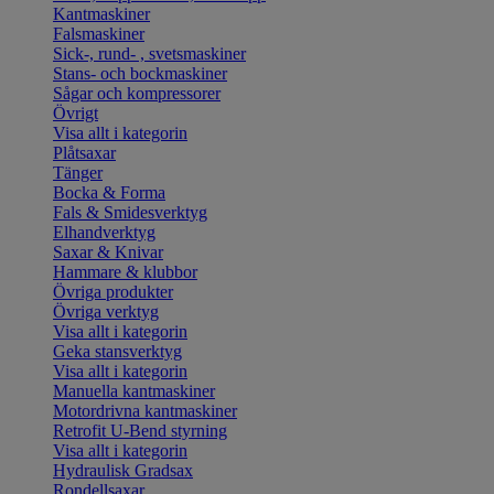
Kantmaskiner
Falsmaskiner
Sick-, rund- , svetsmaskiner
Stans- och bockmaskiner
Sågar och kompressorer
Övrigt
Visa allt i kategorin
Plåtsaxar
Tänger
Bocka & Forma
Fals & Smidesverktyg
Elhandverktyg
Saxar & Knivar
Hammare & klubbor
Övriga produkter
Övriga verktyg
Visa allt i kategorin
Geka stansverktyg
Visa allt i kategorin
Manuella kantmaskiner
Motordrivna kantmaskiner
Retrofit U-Bend styrning
Visa allt i kategorin
Hydraulisk Gradsax
Rondellsaxar