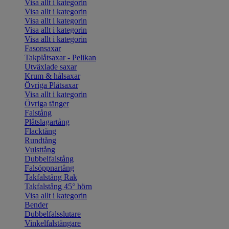
Visa allt i kategorin
Visa allt i kategorin
Visa allt i kategorin
Visa allt i kategorin
Visa allt i kategorin
Fasonsaxar
Takplåtsaxar - Pelikan
Utväxlade saxar
Krum & hålsaxar
Övriga Plåtsaxar
Visa allt i kategorin
Övriga tänger
Falstång
Plåtslagartång
Flacktång
Rundtång
Vulsttång
Dubbelfalstång
Falsöppnartång
Takfalstång Rak
Takfalstång 45° hörn
Visa allt i kategorin
Bender
Dubbelfalsslutare
Vinkelfalstängare