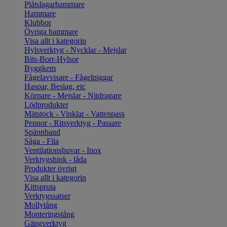
Plåtslagarhammare
Hammare
Klubbor
Övriga hammare
Visa allt i kategorin
Hylsverktyg - Nycklar - Mejslar
Bits-Borr-Hylsor
Byggkem
Fågelavvisare - Fågelpiggar
Haspar, Beslag, etc
Körnare - Mejslar - Nitdragare
Lödprodukter
Mätstock - Vinklar - Vattenpass
Pennor - Ritsverktyg - Passare
Spännband
Såga - Fila
Ventilationshuvar - Inox
Verktygshink - låda
Produkter övrigt
Visa allt i kategorin
Kittspruta
Verktygssatser
Mollytång
Monteringstång
Gängverktyg