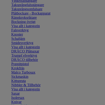
Vinkelfalstängare
Taksprångfalsstängare
Taksprångsomfalsare
Plåtbockare - Bockapparat
Rännkroksriktare
Bockning övrigt
Visa allt i kategorin
Falsverktyg
Knoster
Schaljärn
Smidesverktyg
Visa allt i kategorin
DRÄCO Plåtsaxar
Trumpf elverktyg
DRÄCO tillbehör
Popnitpistol
Krokfräs
Malco Turbosax
Sickmaskin
Kittspruta
Nibbler & Tillbehör
Visa allt i kategorin
Saxar
Isolersax
Knivar