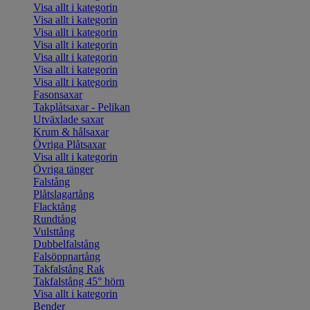
Visa allt i kategorin
Visa allt i kategorin
Visa allt i kategorin
Visa allt i kategorin
Visa allt i kategorin
Visa allt i kategorin
Visa allt i kategorin
Fasonsaxar
Takplåtsaxar - Pelikan
Utväxlade saxar
Krum & hålsaxar
Övriga Plåtsaxar
Visa allt i kategorin
Övriga tänger
Falstång
Plåtslagartång
Flacktång
Rundtång
Vulsttång
Dubbelfalstång
Falsöppnartång
Takfalstång Rak
Takfalstång 45° hörn
Visa allt i kategorin
Bender