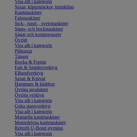
Visa allt i kategorin
Saxar, klippsträckor, hörnklipp
Kantmaskiner
Falsmaskiner
Sick-, rund- , svetsmaskiner
Stans- och bockmaskiner
Sågar och kompressorer
Övrigt
Visa allt i kategorin
Plåtsaxar
Tänger
Bocka & Forma
Fals & Smidesverktyg
Elhandverktyg
Saxar & Knivar
Hammare & klubbor
Övriga produkter
Övriga verktyg
Visa allt i kategorin
Geka stansverktyg
Visa allt i kategorin
Manuella kantmaskiner
Motordrivna kantmaskiner
Retrofit U-Bend styrning
Visa allt i kategorin