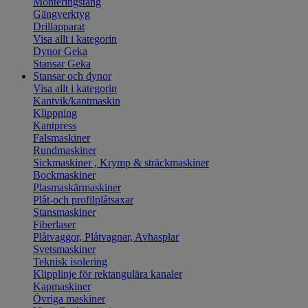
Monteringstång
Gängverktyg
Drillapparat
Visa allt i kategorin
Dynor Geka
Stansar Geka
Stansar och dynor
Visa allt i kategorin
Kantvik/kantmaskin
Klippning
Kantpress
Falsmaskiner
Rundmaskiner
Sickmaskiner , Krymp & sträckmaskiner
Bockmaskiner
Plasmaskärmaskiner
Plåt-och profilplåtsaxar
Stansmaskiner
Fiberlaser
Plåtvaggor, Plåtvagnar, Avhasplar
Svetsmaskiner
Teknisk isolering
Klipplinje för rektangulära kanaler
Kapmaskiner
Övriga maskiner