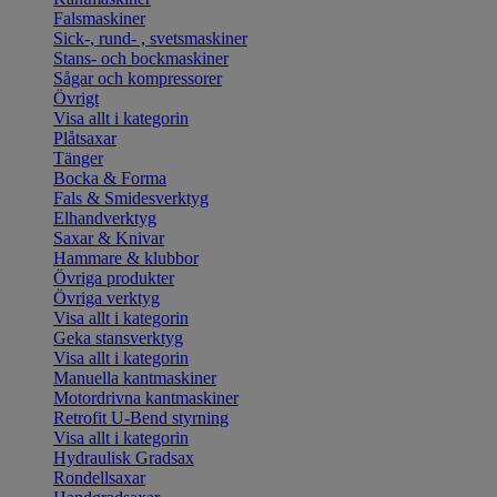
Falsmaskiner
Sick-, rund- , svetsmaskiner
Stans- och bockmaskiner
Sågar och kompressorer
Övrigt
Visa allt i kategorin
Plåtsaxar
Tänger
Bocka & Forma
Fals & Smidesverktyg
Elhandverktyg
Saxar & Knivar
Hammare & klubbor
Övriga produkter
Övriga verktyg
Visa allt i kategorin
Geka stansverktyg
Visa allt i kategorin
Manuella kantmaskiner
Motordrivna kantmaskiner
Retrofit U-Bend styrning
Visa allt i kategorin
Hydraulisk Gradsax
Rondellsaxar