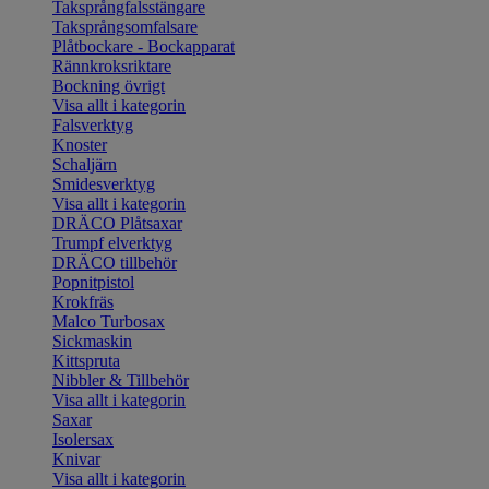
Taksprångfalsstängare
Taksprångsomfalsare
Plåtbockare - Bockapparat
Rännkroksriktare
Bockning övrigt
Visa allt i kategorin
Falsverktyg
Knoster
Schaljärn
Smidesverktyg
Visa allt i kategorin
DRÄCO Plåtsaxar
Trumpf elverktyg
DRÄCO tillbehör
Popnitpistol
Krokfräs
Malco Turbosax
Sickmaskin
Kittspruta
Nibbler & Tillbehör
Visa allt i kategorin
Saxar
Isolersax
Knivar
Visa allt i kategorin