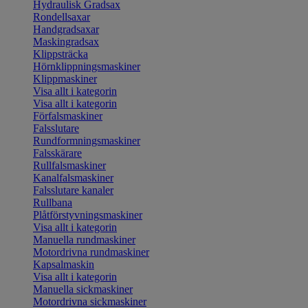
Hydraulisk Gradsax
Rondellsaxar
Handgradsaxar
Maskingradsax
Klippsträcka
Hörnklippningsmaskiner
Klippmaskiner
Visa allt i kategorin
Visa allt i kategorin
Förfalsmaskiner
Falsslutare
Rundformningsmaskiner
Falsskärare
Rullfalsmaskiner
Kanalfalsmaskiner
Falsslutare kanaler
Rullbana
Plåtförstyvningsmaskiner
Visa allt i kategorin
Manuella rundmaskiner
Motordrivna rundmaskiner
Kapsalmaskin
Visa allt i kategorin
Manuella sickmaskiner
Motordrivna sickmaskiner