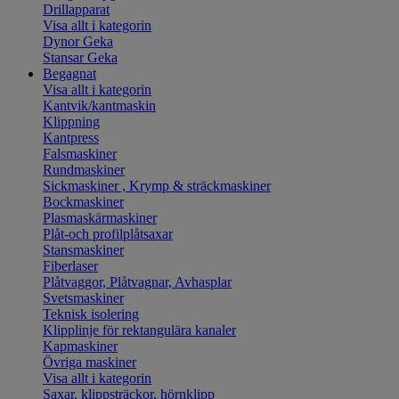
Drillapparat
Visa allt i kategorin
Dynor Geka
Stansar Geka
Begagnat
Visa allt i kategorin
Kantvik/kantmaskin
Klippning
Kantpress
Falsmaskiner
Rundmaskiner
Sickmaskiner , Krymp & sträckmaskiner
Bockmaskiner
Plasmaskärmaskiner
Plåt-och profilplåtsaxar
Stansmaskiner
Fiberlaser
Plåtvaggor, Plåtvagnar, Avhasplar
Svetsmaskiner
Teknisk isolering
Klipplinje för rektangulära kanaler
Kapmaskiner
Övriga maskiner
Visa allt i kategorin
Saxar, klippsträckor, hörnklipp