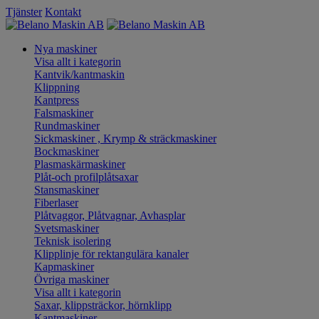
Tjänster
Kontakt
Nya maskiner
Visa allt i kategorin
Kantvik/kantmaskin
Klippning
Kantpress
Falsmaskiner
Rundmaskiner
Sickmaskiner , Krymp & sträckmaskiner
Bockmaskiner
Plasmaskärmaskiner
Plåt-och profilplåtsaxar
Stansmaskiner
Fiberlaser
Plåtvaggor, Plåtvagnar, Avhasplar
Svetsmaskiner
Teknisk isolering
Klipplinje för rektangulära kanaler
Kapmaskiner
Övriga maskiner
Visa allt i kategorin
Saxar, klippsträckor, hörnklipp
Kantmaskiner