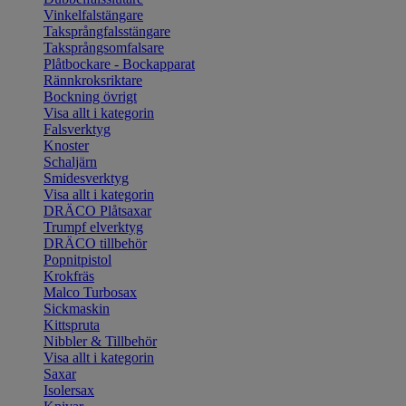
Vinkelfalstängare
Taksprångfalsstängare
Taksprångsomfalsare
Plåtbockare - Bockapparat
Rännkroksriktare
Bockning övrigt
Visa allt i kategorin
Falsverktyg
Knoster
Schaljärn
Smidesverktyg
Visa allt i kategorin
DRÄCO Plåtsaxar
Trumpf elverktyg
DRÄCO tillbehör
Popnitpistol
Krokfräs
Malco Turbosax
Sickmaskin
Kittspruta
Nibbler & Tillbehör
Visa allt i kategorin
Saxar
Isolersax