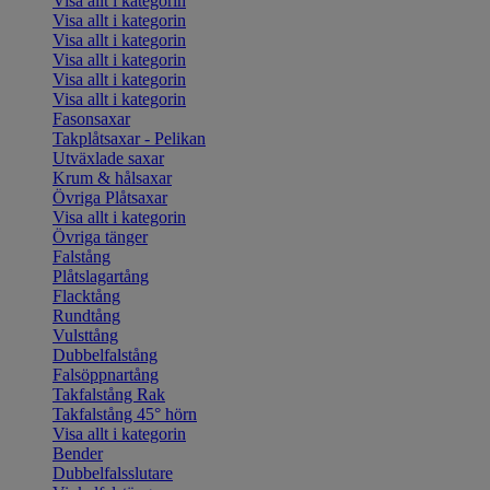
Visa allt i kategorin
Visa allt i kategorin
Visa allt i kategorin
Visa allt i kategorin
Visa allt i kategorin
Visa allt i kategorin
Fasonsaxar
Takplåtsaxar - Pelikan
Utväxlade saxar
Krum & hålsaxar
Övriga Plåtsaxar
Visa allt i kategorin
Övriga tänger
Falstång
Plåtslagartång
Flacktång
Rundtång
Vulsttång
Dubbelfalstång
Falsöppnartång
Takfalstång Rak
Takfalstång 45° hörn
Visa allt i kategorin
Bender
Dubbelfalsslutare