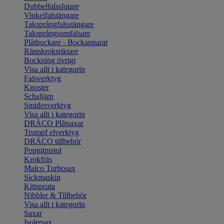
Dubbelfalsslutare
Vinkelfalstängare
Taksprångfalsstängare
Taksprångsomfalsare
Plåtbockare - Bockapparat
Rännkroksriktare
Bockning övrigt
Visa allt i kategorin
Falsverktyg
Knoster
Schaljärn
Smidesverktyg
Visa allt i kategorin
DRÄCO Plåtsaxar
Trumpf elverktyg
DRÄCO tillbehör
Popnitpistol
Krokfräs
Malco Turbosax
Sickmaskin
Kittspruta
Nibbler & Tillbehör
Visa allt i kategorin
Saxar
Isolersax