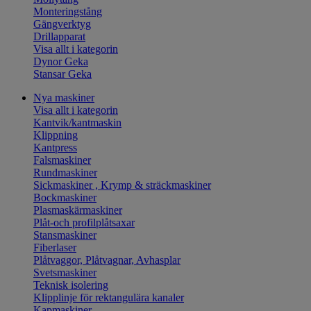
Monteringstång
Gängverktyg
Drillapparat
Visa allt i kategorin
Dynor Geka
Stansar Geka
Nya maskiner
Visa allt i kategorin
Kantvik/kantmaskin
Klippning
Kantpress
Falsmaskiner
Rundmaskiner
Sickmaskiner , Krymp & sträckmaskiner
Bockmaskiner
Plasmaskärmaskiner
Plåt-och profilplåtsaxar
Stansmaskiner
Fiberlaser
Plåtvaggor, Plåtvagnar, Avhasplar
Svetsmaskiner
Teknisk isolering
Klipplinje för rektangulära kanaler
Kapmaskiner