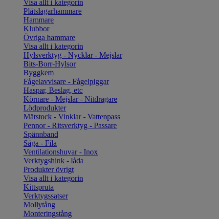
Visa allt i kategorin
Plåtslagarhammare
Hammare
Klubbor
Övriga hammare
Visa allt i kategorin
Hylsverktyg - Nycklar - Mejslar
Bits-Borr-Hylsor
Byggkem
Fågelavvisare - Fågelpiggar
Haspar, Beslag, etc
Körnare - Mejslar - Nitdragare
Lödprodukter
Mätstock - Vinklar - Vattenpass
Pennor - Ritsverktyg - Passare
Spännband
Såga - Fila
Ventilationshuvar - Inox
Verktygshink - låda
Produkter övrigt
Visa allt i kategorin
Kittspruta
Verktygssatser
Mollytång
Monteringstång