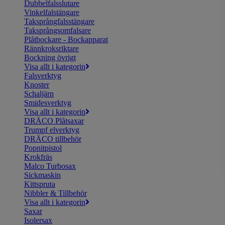
Dubbelfalsslutare
Vinkelfalstängare
Taksprångfalsstängare
Taksprångsomfalsare
Plåtbockare - Bockapparat
Rännkroksriktare
Bockning övrigt
Visa allt i kategorin
Falsverktyg
Knoster
Schaljärn
Smidesverktyg
Visa allt i kategorin
DRÄCO Plåtsaxar
Trumpf elverktyg
DRÄCO tillbehör
Popnitpistol
Krokfräs
Malco Turbosax
Sickmaskin
Kittspruta
Nibbler & Tillbehör
Visa allt i kategorin
Saxar
Isolersax