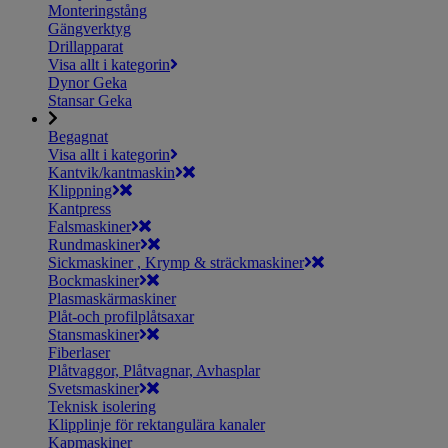
Monteringstång
Gängverktyg
Drillapparat
Visa allt i kategorin
Dynor Geka
Stansar Geka
Begagnat
Visa allt i kategorin
Kantvik/kantmaskin
Klippning
Kantpress
Falsmaskiner
Rundmaskiner
Sickmaskiner , Krymp & sträckmaskiner
Bockmaskiner
Plasmaskärmaskiner
Plåt-och profilplåtsaxar
Stansmaskiner
Fiberlaser
Plåtvaggor, Plåtvagnar, Avhasplar
Svetsmaskiner
Teknisk isolering
Klipplinje för rektangulära kanaler
Kapmaskiner