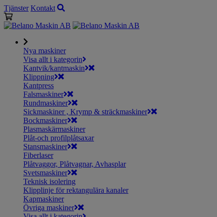
Tjänster
Kontakt
Nya maskiner
Visa allt i kategorin
Kantvik/kantmaskin
Klippning
Kantpress
Falsmaskiner
Rundmaskiner
Sickmaskiner , Krymp & sträckmaskiner
Bockmaskiner
Plasmaskärmaskiner
Plåt-och profilplåtsaxar
Stansmaskiner
Fiberlaser
Plåtvaggor, Plåtvagnar, Avhasplar
Svetsmaskiner
Teknisk isolering
Klipplinje för rektangulära kanaler
Kapmaskiner
Övriga maskiner
Visa allt i kategorin