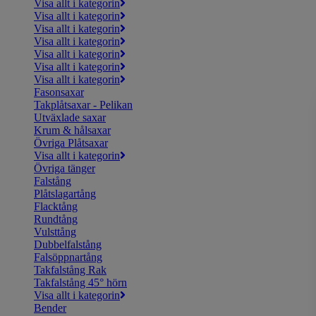
Visa allt i kategorin
Visa allt i kategorin
Visa allt i kategorin
Visa allt i kategorin
Visa allt i kategorin
Visa allt i kategorin
Visa allt i kategorin
Fasonsaxar
Takplåtsaxar - Pelikan
Utväxlade saxar
Krum & hålsaxar
Övriga Plåtsaxar
Visa allt i kategorin
Övriga tänger
Falstång
Plåtslagartång
Flacktång
Rundtång
Vulsttång
Dubbelfalstång
Falsöppnartång
Takfalstång Rak
Takfalstång 45° hörn
Visa allt i kategorin
Bender