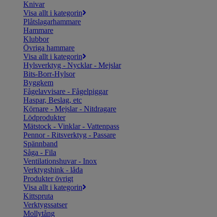
Knivar
Visa allt i kategorin
Plåtslagarhammare
Hammare
Klubbor
Övriga hammare
Visa allt i kategorin
Hylsverktyg - Nycklar - Mejslar
Bits-Borr-Hylsor
Byggkem
Fågelavvisare - Fågelpiggar
Haspar, Beslag, etc
Körnare - Mejslar - Nitdragare
Lödprodukter
Mätstock - Vinklar - Vattenpass
Pennor - Ritsverktyg - Passare
Spännband
Såga - Fila
Ventilationshuvar - Inox
Verktygshink - låda
Produkter övrigt
Visa allt i kategorin
Kittspruta
Verktygssatser
Mollytång