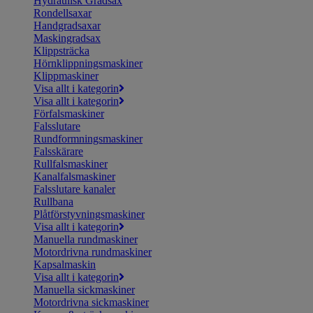
Hydraulisk Gradsax
Rondellsaxar
Handgradsaxar
Maskingradsax
Klippsträcka
Hörnklippningsmaskiner
Klippmaskiner
Visa allt i kategorin
Visa allt i kategorin
Förfalsmaskiner
Falsslutare
Rundformningsmaskiner
Falsskärare
Rullfalsmaskiner
Kanalfalsmaskiner
Falsslutare kanaler
Rullbana
Plåtförstyvningsmaskiner
Visa allt i kategorin
Manuella rundmaskiner
Motordrivna rundmaskiner
Kapsalmaskin
Visa allt i kategorin
Manuella sickmaskiner
Motordrivna sickmaskiner