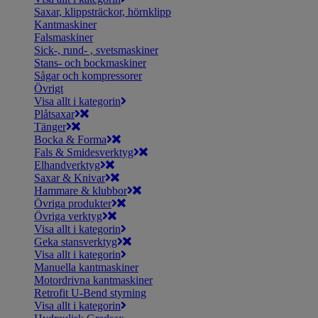
Saxar, klippsträckor, hörnklipp
Kantmaskiner
Falsmaskiner
Sick-, rund- , svetsmaskiner
Stans- och bockmaskiner
Sågar och kompressorer
Övrigt
Visa allt i kategorin
Plåtsaxar
Tänger
Bocka & Forma
Fals & Smidesverktyg
Elhandverktyg
Saxar & Knivar
Hammare & klubbor
Övriga produkter
Övriga verktyg
Visa allt i kategorin
Geka stansverktyg
Visa allt i kategorin
Manuella kantmaskiner
Motordrivna kantmaskiner
Retrofit U-Bend styrning
Visa allt i kategorin