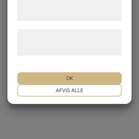
tjenester. Ved at klikke på 'OK' giver du
samtykke til disse formål.
Læs mere om vores brug af cookies og
behandling af persondata på vores
hjemmeside.
OK
NØDVENDIGE
PRÆFERENCER
AFVIS ALLE
MARKETING
STATISTIK