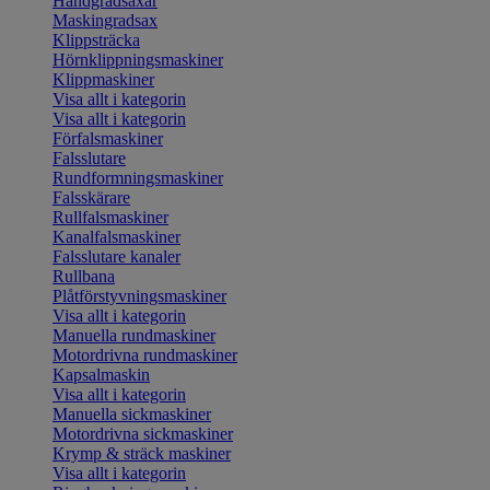
Handgradsaxar
Maskingradsax
Klippsträcka
Hörnklippningsmaskiner
Klippmaskiner
Visa allt i kategorin
Visa allt i kategorin
Förfalsmaskiner
Falsslutare
Rundformningsmaskiner
Falsskärare
Rullfalsmaskiner
Kanalfalsmaskiner
Falsslutare kanaler
Rullbana
Plåtförstyvningsmaskiner
Visa allt i kategorin
Manuella rundmaskiner
Motordrivna rundmaskiner
Kapsalmaskin
Visa allt i kategorin
Manuella sickmaskiner
Motordrivna sickmaskiner
Krymp & sträck maskiner
Visa allt i kategorin