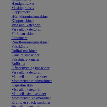
Handgradsaxar
Maskingradsax
Klippsträcka
Hörnklippningsmaskiner
Klippmaskiner
Visa allt i kategorin
Visa allt i kategorin
Förfalsmaskiner
Falsslutare
Rundformningsmaskiner
Falsskärare
Rullfalsmaskiner
Kanalfalsmaskiner
Falsslutare kanaler
Rullbana
Plåtförstyvningsmaskiner
Visa allt i kategorin
Manuella rundmaskiner
Motordrivna rundmaskiner
Kapsalmaskin
Visa allt i kategorin
Manuella sickmaskiner
Motordrivna sickmaskiner
Krymp & sträck maskiner
Visa allt i kategorin