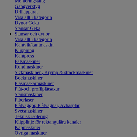
Monteringstång
Gängverktyg
Drillapparat
Visa allt i kategorin
Dynor Geka
Stansar Geka
Stansar och dynor
Visa allt i kategorin
Kantvik/kantmaskin
Klippning
Kantpress
Falsmaskiner
Rundmaskiner
Sickmaskiner , Krymp & sträckmaskiner
Bockmaskiner
Plasmaskärmaskiner
Plåt-och profilplåtsaxar
Stansmaskiner
Fiberlaser
Plåtvaggor, Plåtvagnar, Avhasplar
Svetsmaskiner
Teknisk isolering
Klipplinje för rektangulära kanaler
Kapmaskiner
Övriga maskiner