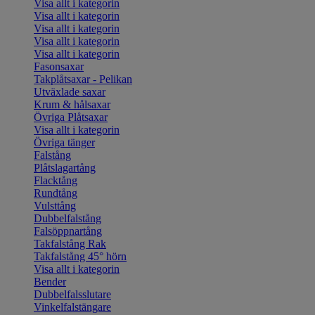
Visa allt i kategorin
Visa allt i kategorin
Visa allt i kategorin
Visa allt i kategorin
Visa allt i kategorin
Fasonsaxar
Takplåtsaxar - Pelikan
Utväxlade saxar
Krum & hålsaxar
Övriga Plåtsaxar
Visa allt i kategorin
Övriga tänger
Falstång
Plåtslagartång
Flacktång
Rundtång
Vulsttång
Dubbelfalstång
Falsöppnartång
Takfalstång Rak
Takfalstång 45° hörn
Visa allt i kategorin
Bender
Dubbelfalsslutare
Vinkelfalstängare