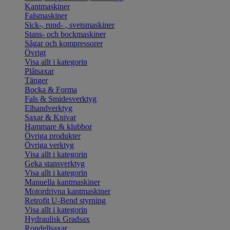
Kantmaskiner
Falsmaskiner
Sick-, rund- , svetsmaskiner
Stans- och bockmaskiner
Sågar och kompressorer
Övrigt
Visa allt i kategorin
Plåtsaxar
Tänger
Bocka & Forma
Fals & Smidesverktyg
Elhandverktyg
Saxar & Knivar
Hammare & klubbor
Övriga produkter
Övriga verktyg
Visa allt i kategorin
Geka stansverktyg
Visa allt i kategorin
Manuella kantmaskiner
Motordrivna kantmaskiner
Retrofit U-Bend styrning
Visa allt i kategorin
Hydraulisk Gradsax
Rondellsaxar