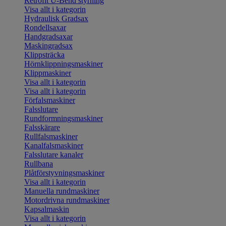
Retrofit U-Bend styrning
Visa allt i kategorin
Hydraulisk Gradsax
Rondellsaxar
Handgradsaxar
Maskingradsax
Klippsträcka
Hörnklippningsmaskiner
Klippmaskiner
Visa allt i kategorin
Visa allt i kategorin
Förfalsmaskiner
Falsslutare
Rundformningsmaskiner
Falsskärare
Rullfalsmaskiner
Kanalfalsmaskiner
Falsslutare kanaler
Rullbana
Plåtförstyvningsmaskiner
Visa allt i kategorin
Manuella rundmaskiner
Motordrivna rundmaskiner
Kapsalmaskin
Visa allt i kategorin