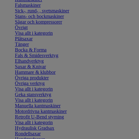
Falsmaskiner
Sick-, rund- , svetsmaskiner
Stans- och bockmaskiner
Sågar och kompressorer
Övrigt
Visa allt i kategorin
Plåtsaxar
Tänger
Bocka & Forma
Fals & Smidesverktyg
Elhandverktyg
Saxar & Knivar
Hammare & klubbor
Övriga produkter
Övriga verktyg
Visa allt i kategorin
Geka stansverktyg
Visa allt i kategorin
Manuella kantmaskiner
Motordrivna kantmaskiner
Retrofit U-Bend styrning
Visa allt i kategorin
Hydraulisk Gradsax
Rondellsaxar