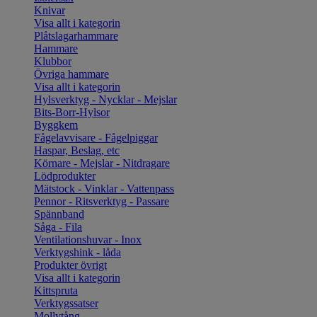
Knivar
Visa allt i kategorin
Plåtslagarhammare
Hammare
Klubbor
Övriga hammare
Visa allt i kategorin
Hylsverktyg - Nycklar - Mejslar
Bits-Borr-Hylsor
Byggkem
Fågelavvisare - Fågelpiggar
Haspar, Beslag, etc
Körnare - Mejslar - Nitdragare
Lödprodukter
Mätstock - Vinklar - Vattenpass
Pennor - Ritsverktyg - Passare
Spännband
Såga - Fila
Ventilationshuvar - Inox
Verktygshink - låda
Produkter övrigt
Visa allt i kategorin
Kittspruta
Verktygssatser
Mollytång