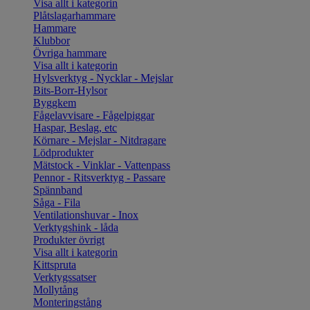
Visa allt i kategorin
Plåtslagarhammare
Hammare
Klubbor
Övriga hammare
Visa allt i kategorin
Hylsverktyg - Nycklar - Mejslar
Bits-Borr-Hylsor
Byggkem
Fågelavvisare - Fågelpiggar
Haspar, Beslag, etc
Körnare - Mejslar - Nitdragare
Lödprodukter
Mätstock - Vinklar - Vattenpass
Pennor - Ritsverktyg - Passare
Spännband
Såga - Fila
Ventilationshuvar - Inox
Verktygshink - låda
Produkter övrigt
Visa allt i kategorin
Kittspruta
Verktygssatser
Mollytång
Monteringstång