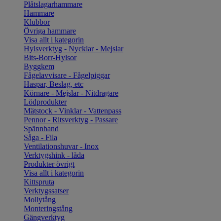
Plåtslagarhammare
Hammare
Klubbor
Övriga hammare
Visa allt i kategorin
Hylsverktyg - Nycklar - Mejslar
Bits-Borr-Hylsor
Byggkem
Fågelavvisare - Fågelpiggar
Haspar, Beslag, etc
Körnare - Mejslar - Nitdragare
Lödprodukter
Mätstock - Vinklar - Vattenpass
Pennor - Ritsverktyg - Passare
Spännband
Såga - Fila
Ventilationshuvar - Inox
Verktygshink - låda
Produkter övrigt
Visa allt i kategorin
Kittspruta
Verktygssatser
Mollytång
Monteringstång
Gängverktyg