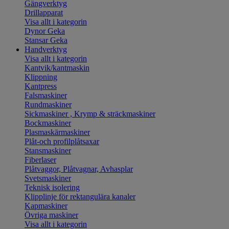
Gängverktyg
Drillapparat
Visa allt i kategorin
Dynor Geka
Stansar Geka
Handverktyg
Visa allt i kategorin
Kantvik/kantmaskin
Klippning
Kantpress
Falsmaskiner
Rundmaskiner
Sickmaskiner , Krymp & sträckmaskiner
Bockmaskiner
Plasmaskärmaskiner
Plåt-och profilplåtsaxar
Stansmaskiner
Fiberlaser
Plåtvaggor, Plåtvagnar, Avhasplar
Svetsmaskiner
Teknisk isolering
Klipplinje för rektangulära kanaler
Kapmaskiner
Övriga maskiner
Visa allt i kategorin