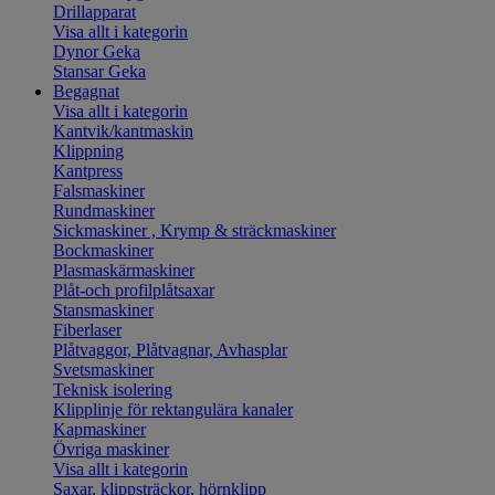
Drillapparat
Visa allt i kategorin
Dynor Geka
Stansar Geka
Begagnat
Visa allt i kategorin
Kantvik/kantmaskin
Klippning
Kantpress
Falsmaskiner
Rundmaskiner
Sickmaskiner , Krymp & sträckmaskiner
Bockmaskiner
Plasmaskärmaskiner
Plåt-och profilplåtsaxar
Stansmaskiner
Fiberlaser
Plåtvaggor, Plåtvagnar, Avhasplar
Svetsmaskiner
Teknisk isolering
Klipplinje för rektangulära kanaler
Kapmaskiner
Övriga maskiner
Visa allt i kategorin
Saxar, klippsträckor, hörnklipp