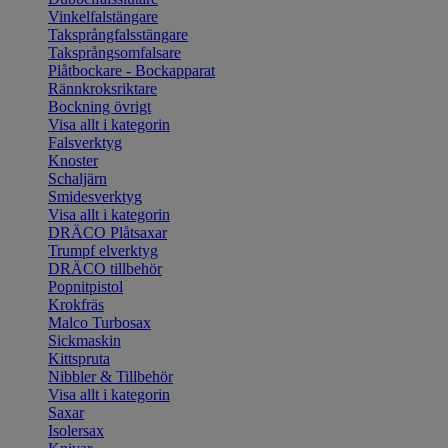
Vinkelfalstängare
Taksprångfalsstängare
Taksprångsomfalsare
Plåtbockare - Bockapparat
Rännkroksriktare
Bockning övrigt
Visa allt i kategorin
Falsverktyg
Knoster
Schaljärn
Smidesverktyg
Visa allt i kategorin
DRÄCO Plåtsaxar
Trumpf elverktyg
DRÄCO tillbehör
Popnitpistol
Krokfräs
Malco Turbosax
Sickmaskin
Kittspruta
Nibbler & Tillbehör
Visa allt i kategorin
Saxar
Isolersax