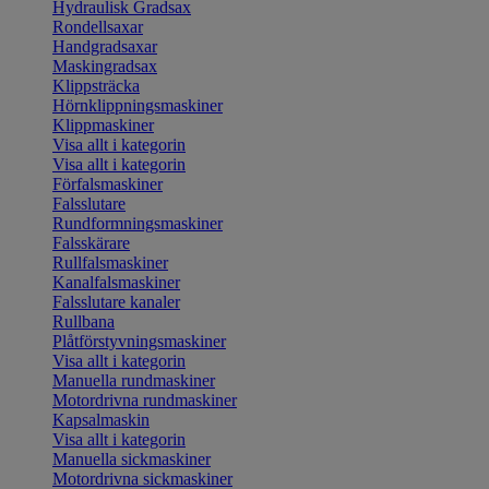
Hydraulisk Gradsax
Rondellsaxar
Handgradsaxar
Maskingradsax
Klippsträcka
Hörnklippningsmaskiner
Klippmaskiner
Visa allt i kategorin
Visa allt i kategorin
Förfalsmaskiner
Falsslutare
Rundformningsmaskiner
Falsskärare
Rullfalsmaskiner
Kanalfalsmaskiner
Falsslutare kanaler
Rullbana
Plåtförstyvningsmaskiner
Visa allt i kategorin
Manuella rundmaskiner
Motordrivna rundmaskiner
Kapsalmaskin
Visa allt i kategorin
Manuella sickmaskiner
Motordrivna sickmaskiner