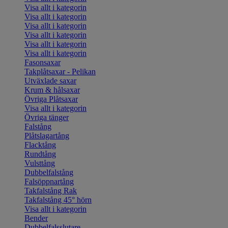
Visa allt i kategorin
Visa allt i kategorin
Visa allt i kategorin
Visa allt i kategorin
Visa allt i kategorin
Visa allt i kategorin
Fasonsaxar
Takplåtsaxar - Pelikan
Utväxlade saxar
Krum & hålsaxar
Övriga Plåtsaxar
Visa allt i kategorin
Övriga tänger
Falstång
Plåtslagartång
Flacktång
Rundtång
Vulsttång
Dubbelfalstång
Falsöppnartång
Takfalstång Rak
Takfalstång 45° hörn
Visa allt i kategorin
Bender
Dubbelfalsslutare