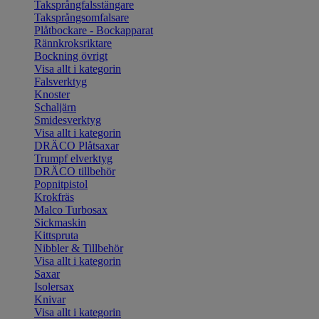
Taksprångfalsstängare
Taksprångsomfalsare
Plåtbockare - Bockapparat
Rännkroksriktare
Bockning övrigt
Visa allt i kategorin
Falsverktyg
Knoster
Schaljärn
Smidesverktyg
Visa allt i kategorin
DRÄCO Plåtsaxar
Trumpf elverktyg
DRÄCO tillbehör
Popnitpistol
Krokfräs
Malco Turbosax
Sickmaskin
Kittspruta
Nibbler & Tillbehör
Visa allt i kategorin
Saxar
Isolersax
Knivar
Visa allt i kategorin