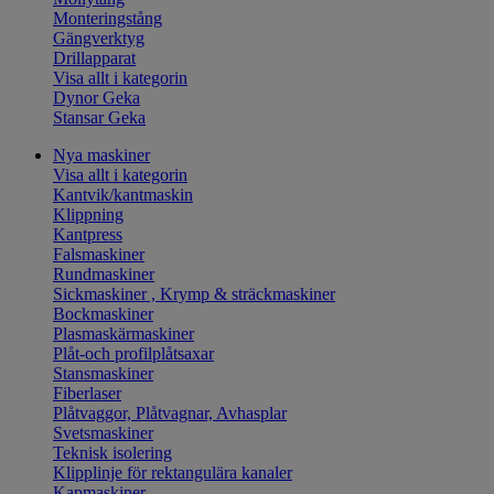
Monteringstång
Gängverktyg
Drillapparat
Visa allt i kategorin
Dynor Geka
Stansar Geka
Nya maskiner
Visa allt i kategorin
Kantvik/kantmaskin
Klippning
Kantpress
Falsmaskiner
Rundmaskiner
Sickmaskiner , Krymp & sträckmaskiner
Bockmaskiner
Plasmaskärmaskiner
Plåt-och profilplåtsaxar
Stansmaskiner
Fiberlaser
Plåtvaggor, Plåtvagnar, Avhasplar
Svetsmaskiner
Teknisk isolering
Klipplinje för rektangulära kanaler
Kapmaskiner