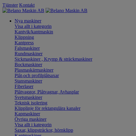
Tjänster
Kontakt
Nya maskiner
Visa allt i kategorin
Kantvik/kantmaskin
Klippning
Kantpress
Falsmaskiner
Rundmaskiner
Sickmaskiner , Krymp & sträckmaskiner
Bockmaskiner
Plasmaskärmaskiner
Plåt-och profilplåtsaxar
Stansmaskiner
Fiberlaser
Plåtvaggor, Plåtvagnar, Avhasplar
Svetsmaskiner
Teknisk isolering
Klipplinje för rektangulära kanaler
Kapmaskiner
Övriga maskiner
Visa allt i kategorin
Saxar, klippsträckor, hörnklipp
Kantmaskiner