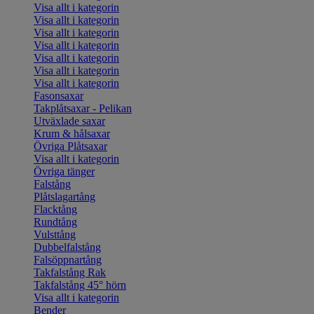
Visa allt i kategorin
Visa allt i kategorin
Visa allt i kategorin
Visa allt i kategorin
Visa allt i kategorin
Visa allt i kategorin
Visa allt i kategorin
Fasonsaxar
Takplåtsaxar - Pelikan
Utväxlade saxar
Krum & hålsaxar
Övriga Plåtsaxar
Visa allt i kategorin
Övriga tänger
Falstång
Plåtslagartång
Flacktång
Rundtång
Vulsttång
Dubbelfalstång
Falsöppnartång
Takfalstång Rak
Takfalstång 45° hörn
Visa allt i kategorin
Bender