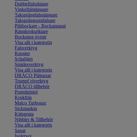
Dubbelfalsslutare
Vinkelfalstängare
Taksprångfalsstängare
Taksprångsomfalsare
Plåtbockare - Bockapparat
Rännkroksriktare
Bockning övrigt
Visa allt i kategorin
Falsverktyg
Knoster
Schaljärn
Smidesverktyg
Visa allt i kategorin
DRÄCO Plåtsaxar
Trumpf elverktyg
DRÄCO tillbehör
Popnitpistol
Krokfräs
Malco Turbosax
Sickmaskin
Kittspruta
Nibbler & Tillbehör
Visa allt i kategorin
Saxar
Isolersax