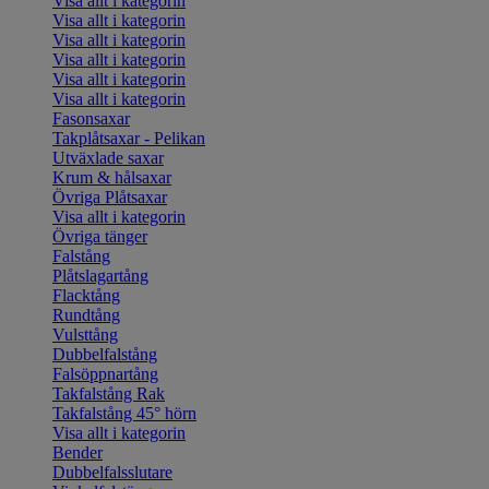
Visa allt i kategorin
Visa allt i kategorin
Visa allt i kategorin
Visa allt i kategorin
Visa allt i kategorin
Visa allt i kategorin
Fasonsaxar
Takplåtsaxar - Pelikan
Utväxlade saxar
Krum & hålsaxar
Övriga Plåtsaxar
Visa allt i kategorin
Övriga tänger
Falstång
Plåtslagartång
Flacktång
Rundtång
Vulsttång
Dubbelfalstång
Falsöppnartång
Takfalstång Rak
Takfalstång 45° hörn
Visa allt i kategorin
Bender
Dubbelfalsslutare