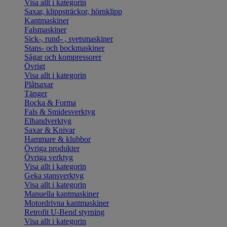
Visa allt i kategorin
Saxar, klippsträckor, hörnklipp
Kantmaskiner
Falsmaskiner
Sick-, rund- , svetsmaskiner
Stans- och bockmaskiner
Sågar och kompressorer
Övrigt
Visa allt i kategorin
Plåtsaxar
Tänger
Bocka & Forma
Fals & Smidesverktyg
Elhandverktyg
Saxar & Knivar
Hammare & klubbor
Övriga produkter
Övriga verktyg
Visa allt i kategorin
Geka stansverktyg
Visa allt i kategorin
Manuella kantmaskiner
Motordrivna kantmaskiner
Retrofit U-Bend styrning
Visa allt i kategorin