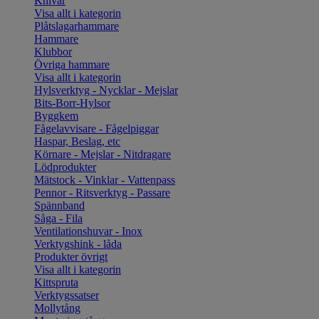
Knivar
Visa allt i kategorin
Plåtslagarhammare
Hammare
Klubbor
Övriga hammare
Visa allt i kategorin
Hylsverktyg - Nycklar - Mejslar
Bits-Borr-Hylsor
Byggkem
Fågelavvisare - Fågelpiggar
Haspar, Beslag, etc
Körnare - Mejslar - Nitdragare
Lödprodukter
Mätstock - Vinklar - Vattenpass
Pennor - Ritsverktyg - Passare
Spännband
Såga - Fila
Ventilationshuvar - Inox
Verktygshink - låda
Produkter övrigt
Visa allt i kategorin
Kittspruta
Verktygssatser
Mollytång