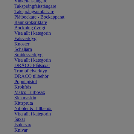
Vinkelfalstängare
Taksprångfalsstängare
Taksprångsomfalsare
Plåtbockare - Bockapparat
Rännkroksriktare
Bockning övrigt
Visa allt i kategorin
Falsverktyg
Knoster
Schaljärn
Smidesverktyg
Visa allt i kategorin
DRÄCO Plåtsaxar
Trumpf elverktyg
DRÄCO tillbehör
Popnitpistol
Krokfräs
Malco Turbosax
Sickmaskin
Kittspruta
Nibbler & Tillbehör
Visa allt i kategorin
Saxar
Isolersax
Knivar