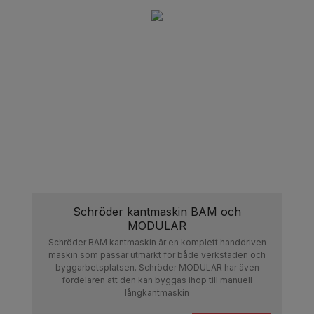
Lågt underhåll:
Färre rörliga delar innebär
mindre behov av underhåll och reparationer.
Användningsområden för
manuella kantvikar:
Hantverk och prototypframställning:
Idealisk
för skräddarsydda projekt och unika
designlösningar.
Reparation och underhåll:
Schröder kantmaskin BAM och
Perfekt för snabb
MODULAR
reparation av plåtkomponenter utan att behöva
Schröder BAM kantmaskin är en komplett handdriven
ställa in komplexa maskiner.
maskin som passar utmärkt för både verkstaden och
byggarbetsplatsen. Schröder MODULAR har även
Utbildning och lärlingsprogram:
fördelaren att den kan byggas ihop till manuell
Utmärkt för
långkantmaskin
utbildningsändamål där grundläggande