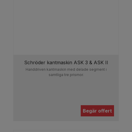
produktioner och projekt med tunnare material.
Fördelar med våra manuella
kantvikar:
Kostnadseffektiva:
Låga
investeringskostnader och inga energikostnader
gör dem ekonomiska för mindre företag.
Schröder kantmaskin ASK 3 & ASK II
Handdriven kantmaskin med delade segment i
Enkla att använda:
Intuitiv design som kräver
samtliga tre prismor.
minimal utbildning för att börja använda.
Kompakt design:
Tar upp minimal plats i
verkstaden, idealiskt för begränsade utrymmen.
Begär offert
Flexibilitet:
Perfekt för snabb anpassning och
små serier med olika bockningsbehov.