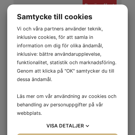
förståelse för plåtbockning behövs.
Begär offert
Samtycke till cookies
Vi och våra partners använder teknik,
Om du är intresserad av att förbättra din verkstads
inklusive cookies, för att samla in
kapacitet med en manuell kantvik, tveka inte att
information om dig för olika ändamål,
kontakta oss. Våra experter hjälper dig att hitta
inklusive: bättre användarupplevelse,
rätt maskin för dina specifika behov och svarar på
funktionalitet, statistik och marknadsföring.
alla dina frågor.
Genom att klicka på "OK" samtycker du till
Uppgradera din verkstad med en manuell
dessa ändamål.
kantvik och upptäck fördelarna med enkel och
precis plåtbockning!
Läs mer om vår användning av cookies och
behandling av personuppgifter på vår
webbplats.
Schröder AK kantmaskin
VISA
DETALJER
Stabil kantmaskin, lämplig för alla arbeten i tunnplåt