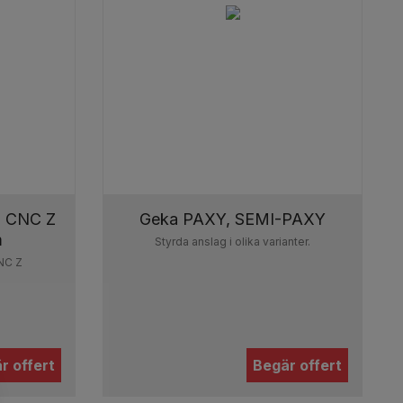
1 CNC Z
Geka PAXY, SEMI-PAXY
m
Styrda anslag i olika varianter.
NC Z
r offert
Begär offert