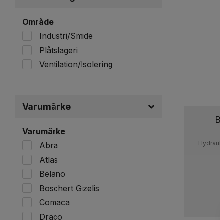
Område
Industri/Smide
Plåtslageri
Ventilation/Isolering
Varumärke
B
Varumärke
Hydrau
Abra
Atlas
Belano
Boschert Gizelis
Comaca
Dräco