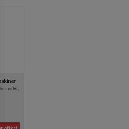
skiner
ande med hög
r offert