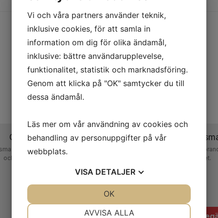
Vi och våra partners använder teknik,
inklusive cookies, för att samla in
information om dig för olika ändamål,
inklusive: bättre användarupplevelse,
funktionalitet, statistik och marknadsföring.
Genom att klicka på "OK" samtycker du till
dessa ändamål.
Läs mer om vår användning av cookies och
Geka PP-50
Geka PUMA stansma
behandling av personuppgifter på vår
smaskin med 50 tons stanskraft
Stansmaskiner i kraftigt utför
webbplats.
och gapdjup 130 mm.
teknisk kvalitet.
VISA
DETALJER
JA
NEJ
OK
JA
NEJ
NÖDVÄNDIG
INSTÄLLNINGAR
AVVISA ALLA
Begär offert
Begä