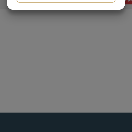
JA
NEJ
JA
NEJ
MARKNADSFÖRING
STATISTIK