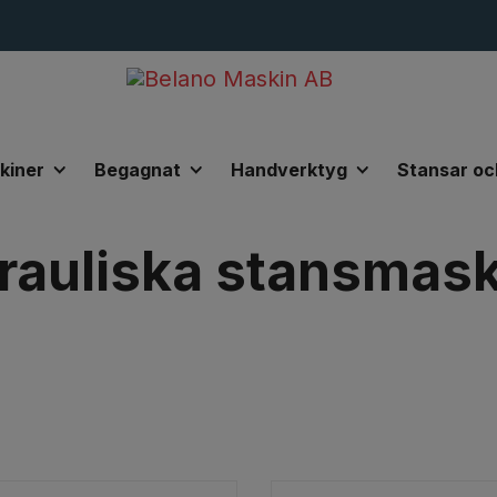
kiner
Begagnat
Handverktyg
Stansar oc
liska stansmaskiner
rauliska stansmask