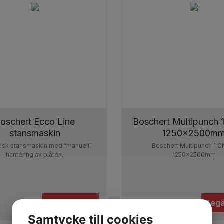
oschert Ecco Line
Boschert Multipunch 
stansmaskin
1250x2500m
lisk stansmaskin med "manuell"
Boschert Multipunch 1 C
hantering av plåten.
1250x2500mm
Begär offert
Begä
Samtycke till cookies