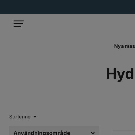
Nya mas
Start
Nya maskiner
Stansmaskiner
Hydrau
Hyd
Sortering
Användningsområde