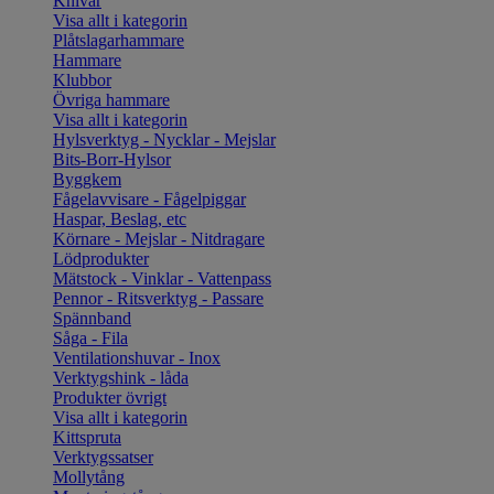
Knivar
Visa allt i kategorin
Plåtslagarhammare
Hammare
Klubbor
Övriga hammare
Visa allt i kategorin
Hylsverktyg - Nycklar - Mejslar
Bits-Borr-Hylsor
Byggkem
Fågelavvisare - Fågelpiggar
Haspar, Beslag, etc
Körnare - Mejslar - Nitdragare
Lödprodukter
Mätstock - Vinklar - Vattenpass
Pennor - Ritsverktyg - Passare
Spännband
Såga - Fila
Ventilationshuvar - Inox
Verktygshink - låda
Produkter övrigt
Visa allt i kategorin
Kittspruta
Verktygssatser
Mollytång