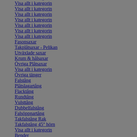
Visa allt i kategorin
Visa allt i kategorin
Visa allt i kategorin
Visa allt i kategorin
Visa allt i kategorin
Visa allt i kategorin
Visa allt i kategorin
Fasonsaxar
Takplåtsaxar - Pelikan
Utväxlade saxar
Krum & hålsaxar
Övriga Plåtsaxar
Visa allt i kategorin
Övriga tänger
Falstång
Plåtslagartång
Flacktång
Rundtång
Vulsttång
Dubbelfalstång
Falsöppnartång
Takfalstång Rak
Takfalstång 45° hörn
Visa allt i kategorin
Bender