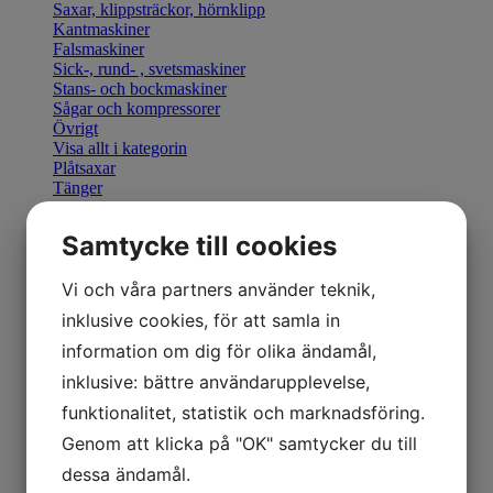
Saxar, klippsträckor, hörnklipp
Kantmaskiner
Falsmaskiner
Sick-, rund- , svetsmaskiner
Stans- och bockmaskiner
Sågar och kompressorer
Övrigt
Visa allt i kategorin
Plåtsaxar
Tänger
Bocka & Forma
Fals & Smidesverktyg
Samtycke till cookies
Elhandverktyg
Saxar & Knivar
Hammare & klubbor
Vi och våra partners använder teknik,
Övriga produkter
inklusive cookies, för att samla in
Övriga verktyg
Visa allt i kategorin
information om dig för olika ändamål,
Geka stansverktyg
inklusive: bättre användarupplevelse,
Visa allt i kategorin
Manuella kantmaskiner
funktionalitet, statistik och marknadsföring.
Motordrivna kantmaskiner
Genom att klicka på "OK" samtycker du till
Retrofit U-Bend styrning
Visa allt i kategorin
dessa ändamål.
Hydraulisk Gradsax