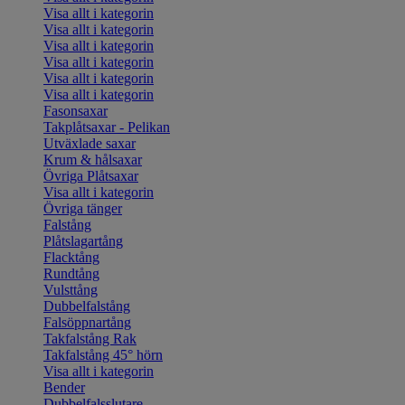
Visa allt i kategorin
Visa allt i kategorin
Visa allt i kategorin
Visa allt i kategorin
Visa allt i kategorin
Visa allt i kategorin
Fasonsaxar
Takplåtsaxar - Pelikan
Utväxlade saxar
Krum & hålsaxar
Övriga Plåtsaxar
Visa allt i kategorin
Övriga tänger
Falstång
Plåtslagartång
Flacktång
Rundtång
Vulsttång
Dubbelfalstång
Falsöppnartång
Takfalstång Rak
Takfalstång 45° hörn
Visa allt i kategorin
Bender
Dubbelfalsslutare