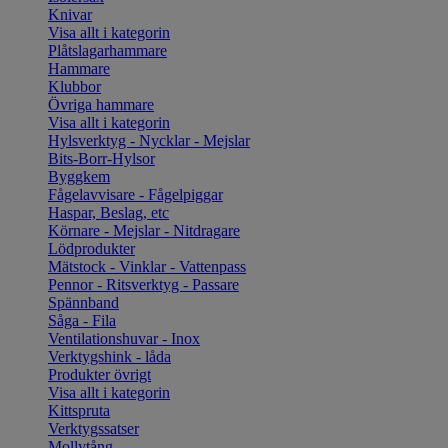
Knivar
Visa allt i kategorin
Plåtslagarhammare
Hammare
Klubbor
Övriga hammare
Visa allt i kategorin
Hylsverktyg - Nycklar - Mejslar
Bits-Borr-Hylsor
Byggkem
Fågelavvisare - Fågelpiggar
Haspar, Beslag, etc
Körnare - Mejslar - Nitdragare
Lödprodukter
Mätstock - Vinklar - Vattenpass
Pennor - Ritsverktyg - Passare
Spännband
Såga - Fila
Ventilationshuvar - Inox
Verktygshink - låda
Produkter övrigt
Visa allt i kategorin
Kittspruta
Verktygssatser
Mollytång