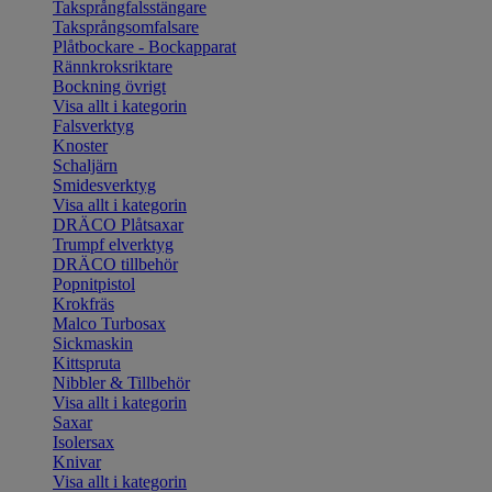
Taksprångfalsstängare
Taksprångsomfalsare
Plåtbockare - Bockapparat
Rännkroksriktare
Bockning övrigt
Visa allt i kategorin
Falsverktyg
Knoster
Schaljärn
Smidesverktyg
Visa allt i kategorin
DRÄCO Plåtsaxar
Trumpf elverktyg
DRÄCO tillbehör
Popnitpistol
Krokfräs
Malco Turbosax
Sickmaskin
Kittspruta
Nibbler & Tillbehör
Visa allt i kategorin
Saxar
Isolersax
Knivar
Visa allt i kategorin