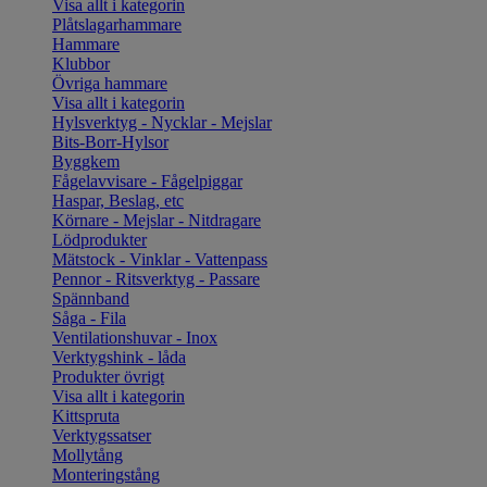
Visa allt i kategorin
Plåtslagarhammare
Hammare
Klubbor
Övriga hammare
Visa allt i kategorin
Hylsverktyg - Nycklar - Mejslar
Bits-Borr-Hylsor
Byggkem
Fågelavvisare - Fågelpiggar
Haspar, Beslag, etc
Körnare - Mejslar - Nitdragare
Lödprodukter
Mätstock - Vinklar - Vattenpass
Pennor - Ritsverktyg - Passare
Spännband
Såga - Fila
Ventilationshuvar - Inox
Verktygshink - låda
Produkter övrigt
Visa allt i kategorin
Kittspruta
Verktygssatser
Mollytång
Monteringstång