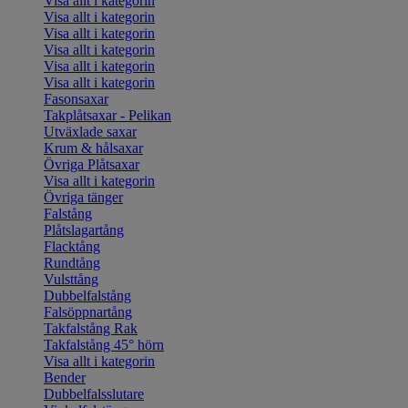
Visa allt i kategorin
Visa allt i kategorin
Visa allt i kategorin
Visa allt i kategorin
Visa allt i kategorin
Visa allt i kategorin
Fasonsaxar
Takplåtsaxar - Pelikan
Utväxlade saxar
Krum & hålsaxar
Övriga Plåtsaxar
Visa allt i kategorin
Övriga tänger
Falstång
Plåtslagartång
Flacktång
Rundtång
Vulsttång
Dubbelfalstång
Falsöppnartång
Takfalstång Rak
Takfalstång 45° hörn
Visa allt i kategorin
Bender
Dubbelfalsslutare