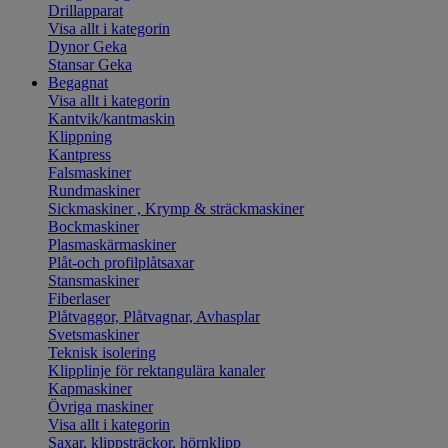
Drillapparat
Visa allt i kategorin
Dynor Geka
Stansar Geka
Begagnat
Visa allt i kategorin
Kantvik/kantmaskin
Klippning
Kantpress
Falsmaskiner
Rundmaskiner
Sickmaskiner , Krymp & sträckmaskiner
Bockmaskiner
Plasmaskärmaskiner
Plåt-och profilplåtsaxar
Stansmaskiner
Fiberlaser
Plåtvaggor, Plåtvagnar, Avhasplar
Svetsmaskiner
Teknisk isolering
Klipplinje för rektangulära kanaler
Kapmaskiner
Övriga maskiner
Visa allt i kategorin
Saxar, klippsträckor, hörnklipp