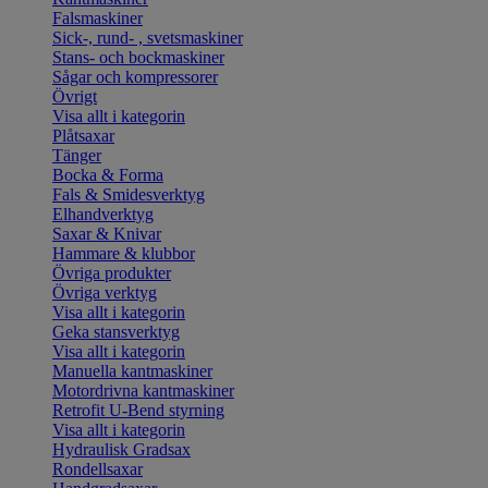
Falsmaskiner
Sick-, rund- , svetsmaskiner
Stans- och bockmaskiner
Sågar och kompressorer
Övrigt
Visa allt i kategorin
Plåtsaxar
Tänger
Bocka & Forma
Fals & Smidesverktyg
Elhandverktyg
Saxar & Knivar
Hammare & klubbor
Övriga produkter
Övriga verktyg
Visa allt i kategorin
Geka stansverktyg
Visa allt i kategorin
Manuella kantmaskiner
Motordrivna kantmaskiner
Retrofit U-Bend styrning
Visa allt i kategorin
Hydraulisk Gradsax
Rondellsaxar