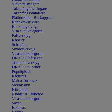
Vinkelfalstängare
Taksprångfalsstängare
Taksprångsomfalsare
Plåtbockare - Bockapparat
Rännkroksriktare
Bockning övrigt
Visa allt i kategorin
Falsverktyg
Knoster
Schaljärn
Smidesverktyg
Visa allt i kategorin
DRÄCO Plåtsaxar
Trumpf elverktyg
DRÄCO tillbehör
Popnitpistol
Krokfräs
Malco Turbosax
Sickmaskin
Kittspruta
Nibbler & Tillbehör
Visa allt i kategorin
Saxar
Isolersax