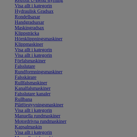
Retrofit U-Bend styrning
Visa allt i kategorin
Hydraulisk Gradsax
Rondellsaxar
Handgradsaxar
Maskingradsax
Klippsträcka
Hörnklippningsmaskiner
Klippmaskiner
Visa allt i kategorin
Visa allt i kategorin
Förfalsmaskiner
Falsslutare
Rundformningsmaskiner
Falsskärare
Rullfalsmaskiner
Kanalfalsmaskiner
Falsslutare kanaler
Rullbana
Plåtförstyvningsmaskiner
Visa allt i kategorin
Manuella rundmaskiner
Motordrivna rundmaskiner
Kapsalmaskin
Visa allt i kategorin