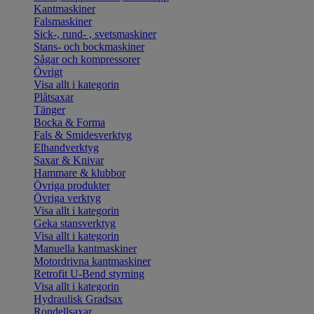
Kantmaskiner
Falsmaskiner
Sick-, rund- , svetsmaskiner
Stans- och bockmaskiner
Sågar och kompressorer
Övrigt
Visa allt i kategorin
Plåtsaxar
Tänger
Bocka & Forma
Fals & Smidesverktyg
Elhandverktyg
Saxar & Knivar
Hammare & klubbor
Övriga produkter
Övriga verktyg
Visa allt i kategorin
Geka stansverktyg
Visa allt i kategorin
Manuella kantmaskiner
Motordrivna kantmaskiner
Retrofit U-Bend styrning
Visa allt i kategorin
Hydraulisk Gradsax
Rondellsaxar