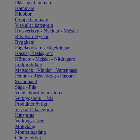
Plåtslagarhammare
Hammare
Klubbor
Övriga hammare
Visa allt i kategorin
Hylsverktyg - Nycklar - Mejslar
Bits-Borr-Hylsor
Byggkem
Fågelavvisare - Fågelpiggar
Haspar, Beslag, etc
Körnare - Mejslar - Nitdragare
Lödprodukter
Mätstock - Vinklar - Vattenpass
Pennor - Ritsverktyg - Passare
Spännband
Såga - Fila
Ventilationshuvar - Inox
Verktygshink - låda
Produkter övrigt
Visa allt i kategorin
Kittspruta
Verktygssatser
Mollytång
Monteringstång
Gängverktyg