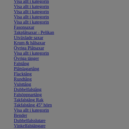
Visa allt i kategorin
Visa allt i kategorin
Visa allt i kategorin
Visa allt i kategorin
Visa allt i kategorin
Fasonsaxar
Takplåtsaxar - Pelikan
Utväxlade saxar
Krum & hålsaxar
Övriga Plåtsaxar
Visa allt i kategorin
Övriga tänger
Falstång
Plåtslagartång
Flacktång
Rundtång
Vulsttång
Dubbelfalstång
Falsöppnartång
Takfalstång Rak
Takfalstång 45° hörn
Visa allt i kategorin
Bender
Dubbelfalsslutare
Vinkelfalstängare