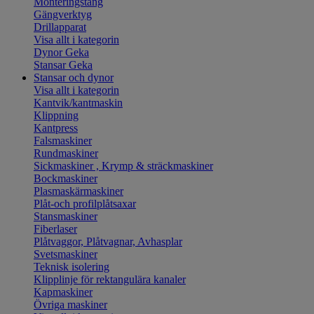
Monteringstång
Gängverktyg
Drillapparat
Visa allt i kategorin
Dynor Geka
Stansar Geka
Stansar och dynor
Visa allt i kategorin
Kantvik/kantmaskin
Klippning
Kantpress
Falsmaskiner
Rundmaskiner
Sickmaskiner , Krymp & sträckmaskiner
Bockmaskiner
Plasmaskärmaskiner
Plåt-och profilplåtsaxar
Stansmaskiner
Fiberlaser
Plåtvaggor, Plåtvagnar, Avhasplar
Svetsmaskiner
Teknisk isolering
Klipplinje för rektangulära kanaler
Kapmaskiner
Övriga maskiner