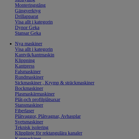
Monteringstång
Gängverktyg
Drillapparat
Visa allt i kategorin
Dynor Geka
Stansar Geka
Nya maskiner
Visa allt i kategorin
Kantvik/kantmaskin
Klippning
Kantpress
Falsmaskiner
Rundmaskiner
Sickmaskiner , Krymp & sträckmaskiner
Bockmaskiner
Plasmaskärmaskiner
Plåt-och profilplåtsaxar
Stansmaskiner
Fiberlaser
Plåtvaggor, Plåtvagnar, Avhasplar
Svetsmaskiner
Teknisk isolering
Klipplinje för rektangulära kanaler
Kapmaskiner