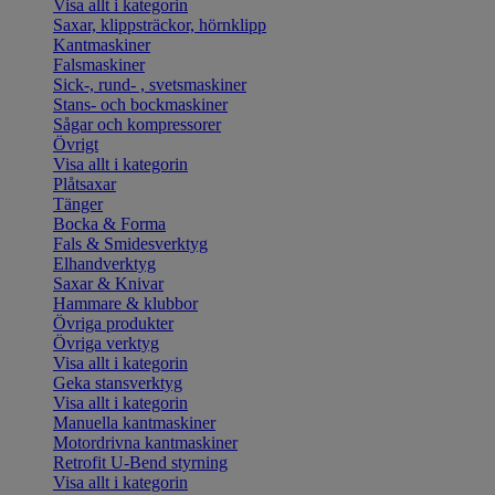
Visa allt i kategorin
Saxar, klippsträckor, hörnklipp
Kantmaskiner
Falsmaskiner
Sick-, rund- , svetsmaskiner
Stans- och bockmaskiner
Sågar och kompressorer
Övrigt
Visa allt i kategorin
Plåtsaxar
Tänger
Bocka & Forma
Fals & Smidesverktyg
Elhandverktyg
Saxar & Knivar
Hammare & klubbor
Övriga produkter
Övriga verktyg
Visa allt i kategorin
Geka stansverktyg
Visa allt i kategorin
Manuella kantmaskiner
Motordrivna kantmaskiner
Retrofit U-Bend styrning
Visa allt i kategorin