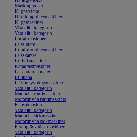
Handgradsaxar
Maskingradsax
Klippsträcka
Hörnklippningsmaskiner
Klippmaskiner
Visa allt i kategorin
Visa allt i kategorin
Förfalsmaskiner
Falsslutare
Rundformningsmaskiner
Falsskärare
Rullfalsmaskiner
Kanalfalsmaskiner
Falsslutare kanaler
Rullbana
Plåtförstyvningsmaskiner
Visa allt i kategorin
Manuella rundmaskiner
Motordrivna rundmaskiner
Kapsalmaskin
Visa allt i kategorin
Manuella sickmaskiner
Motordrivna sickmaskiner
Krymp & sträck maskiner
Visa allt i kategorin