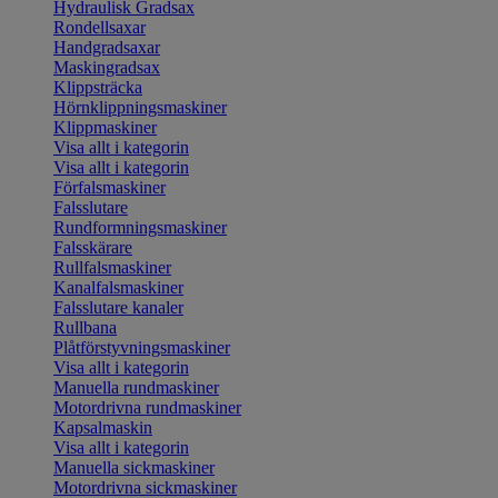
Hydraulisk Gradsax
Rondellsaxar
Handgradsaxar
Maskingradsax
Klippsträcka
Hörnklippningsmaskiner
Klippmaskiner
Visa allt i kategorin
Visa allt i kategorin
Förfalsmaskiner
Falsslutare
Rundformningsmaskiner
Falsskärare
Rullfalsmaskiner
Kanalfalsmaskiner
Falsslutare kanaler
Rullbana
Plåtförstyvningsmaskiner
Visa allt i kategorin
Manuella rundmaskiner
Motordrivna rundmaskiner
Kapsalmaskin
Visa allt i kategorin
Manuella sickmaskiner
Motordrivna sickmaskiner