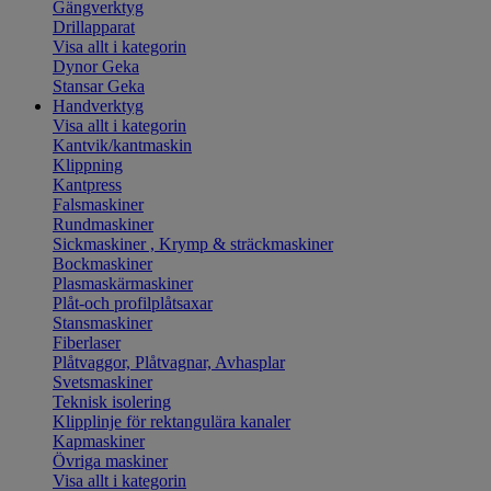
Gängverktyg
Drillapparat
Visa allt i kategorin
Dynor Geka
Stansar Geka
Handverktyg
Visa allt i kategorin
Kantvik/kantmaskin
Klippning
Kantpress
Falsmaskiner
Rundmaskiner
Sickmaskiner , Krymp & sträckmaskiner
Bockmaskiner
Plasmaskärmaskiner
Plåt-och profilplåtsaxar
Stansmaskiner
Fiberlaser
Plåtvaggor, Plåtvagnar, Avhasplar
Svetsmaskiner
Teknisk isolering
Klipplinje för rektangulära kanaler
Kapmaskiner
Övriga maskiner
Visa allt i kategorin