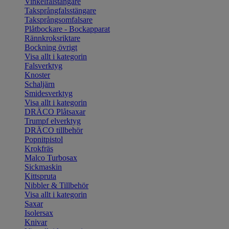
Vinkelfalstängare
Taksprångfalsstängare
Taksprångsomfalsare
Plåtbockare - Bockapparat
Rännkroksriktare
Bockning övrigt
Visa allt i kategorin
Falsverktyg
Knoster
Schaljärn
Smidesverktyg
Visa allt i kategorin
DRÄCO Plåtsaxar
Trumpf elverktyg
DRÄCO tillbehör
Popnitpistol
Krokfräs
Malco Turbosax
Sickmaskin
Kittspruta
Nibbler & Tillbehör
Visa allt i kategorin
Saxar
Isolersax
Knivar