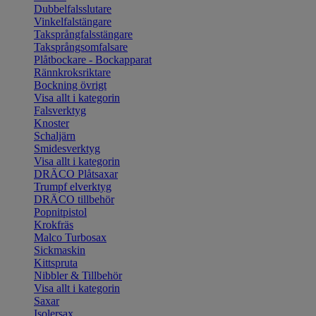
Dubbelfalsslutare
Vinkelfalstängare
Taksprångfalsstängare
Taksprångsomfalsare
Plåtbockare - Bockapparat
Rännkroksriktare
Bockning övrigt
Visa allt i kategorin
Falsverktyg
Knoster
Schaljärn
Smidesverktyg
Visa allt i kategorin
DRÄCO Plåtsaxar
Trumpf elverktyg
DRÄCO tillbehör
Popnitpistol
Krokfräs
Malco Turbosax
Sickmaskin
Kittspruta
Nibbler & Tillbehör
Visa allt i kategorin
Saxar
Isolersax