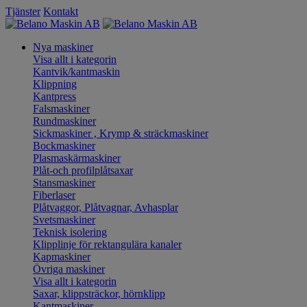
Tjänster
Kontakt
Nya maskiner
Visa allt i kategorin
Kantvik/kantmaskin
Klippning
Kantpress
Falsmaskiner
Rundmaskiner
Sickmaskiner , Krymp & sträckmaskiner
Bockmaskiner
Plasmaskärmaskiner
Plåt-och profilplåtsaxar
Stansmaskiner
Fiberlaser
Plåtvaggor, Plåtvagnar, Avhasplar
Svetsmaskiner
Teknisk isolering
Klipplinje för rektangulära kanaler
Kapmaskiner
Övriga maskiner
Visa allt i kategorin
Saxar, klippsträckor, hörnklipp
Kantmaskiner