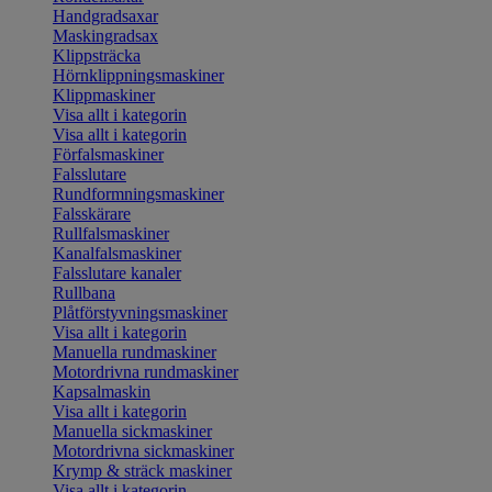
Handgradsaxar
Maskingradsax
Klippsträcka
Hörnklippningsmaskiner
Klippmaskiner
Visa allt i kategorin
Visa allt i kategorin
Förfalsmaskiner
Falsslutare
Rundformningsmaskiner
Falsskärare
Rullfalsmaskiner
Kanalfalsmaskiner
Falsslutare kanaler
Rullbana
Plåtförstyvningsmaskiner
Visa allt i kategorin
Manuella rundmaskiner
Motordrivna rundmaskiner
Kapsalmaskin
Visa allt i kategorin
Manuella sickmaskiner
Motordrivna sickmaskiner
Krymp & sträck maskiner
Visa allt i kategorin