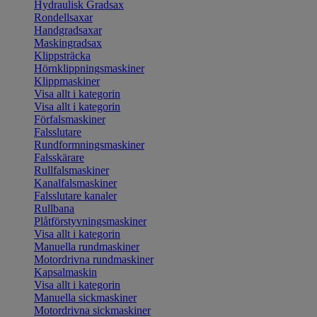
Hydraulisk Gradsax
Rondellsaxar
Handgradsaxar
Maskingradsax
Klippsträcka
Hörnklippningsmaskiner
Klippmaskiner
Visa allt i kategorin
Visa allt i kategorin
Förfalsmaskiner
Falsslutare
Rundformningsmaskiner
Falsskärare
Rullfalsmaskiner
Kanalfalsmaskiner
Falsslutare kanaler
Rullbana
Plåtförstyvningsmaskiner
Visa allt i kategorin
Manuella rundmaskiner
Motordrivna rundmaskiner
Kapsalmaskin
Visa allt i kategorin
Manuella sickmaskiner
Motordrivna sickmaskiner