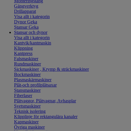
Monteringstång
Gängverktyg
Drillapparat
Visa allt i kategorin
Dynor Geka
Stansar Geka
Stansar och dynor
Visa allt i kategorin
Kantvik/kantmaskin
Klippning
Kantpress
Falsmaskiner
Rundmaskiner
Sickmaskiner , Krymp & sträckmaskiner
Bockmaskiner
Plasmaskärmaskiner
Plåt-och profilplåtsaxar
Stansmaskiner
Fiberlaser
Plåtvaggor, Plåtvagnar, Avhasplar
Svetsmaskiner
Teknisk isolering
Klipplinje för rektangulära kanaler
Kapmaskiner
Övriga maskiner