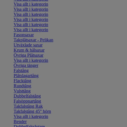
Visa allt i kategorin
Visa allt i kategorin
Visa allt i kategorin
Visa allt i kategorin
Visa allt i kategorin
Visa allt i kategorin
Fasonsaxar
Takplåtsaxar - Pelikan
Utväxlade saxar
Krum & hålsaxar
Övriga Plåtsaxar
Visa allt i kategorin
Övriga tänger
Falstång
Plåtslagartång
Flacktång
Rundtång
Vulsttång
Dubbelfalstång
Falsöppnartång
Takfalstång Rak
Takfalstång 45° hörn
Visa allt i kategorin
Bender
Dubbelfalsslutare