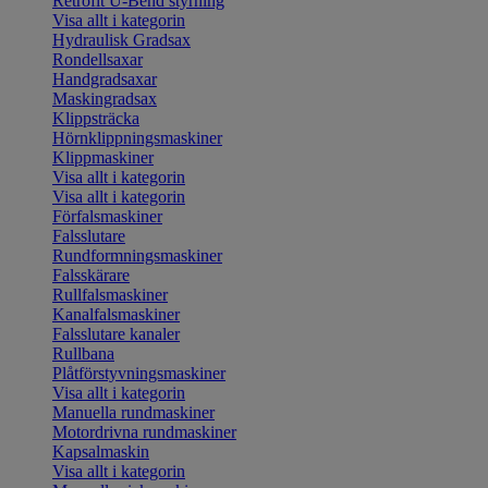
Retrofit U-Bend styrning
Visa allt i kategorin
Hydraulisk Gradsax
Rondellsaxar
Handgradsaxar
Maskingradsax
Klippsträcka
Hörnklippningsmaskiner
Klippmaskiner
Visa allt i kategorin
Visa allt i kategorin
Förfalsmaskiner
Falsslutare
Rundformningsmaskiner
Falsskärare
Rullfalsmaskiner
Kanalfalsmaskiner
Falsslutare kanaler
Rullbana
Plåtförstyvningsmaskiner
Visa allt i kategorin
Manuella rundmaskiner
Motordrivna rundmaskiner
Kapsalmaskin
Visa allt i kategorin