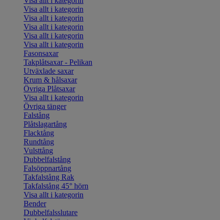
Visa allt i kategorin
Visa allt i kategorin
Visa allt i kategorin
Visa allt i kategorin
Visa allt i kategorin
Visa allt i kategorin
Fasonsaxar
Takplåtsaxar - Pelikan
Utväxlade saxar
Krum & hålsaxar
Övriga Plåtsaxar
Visa allt i kategorin
Övriga tänger
Falstång
Plåtslagartång
Flacktång
Rundtång
Vulsttång
Dubbelfalstång
Falsöppnartång
Takfalstång Rak
Takfalstång 45° hörn
Visa allt i kategorin
Bender
Dubbelfalsslutare