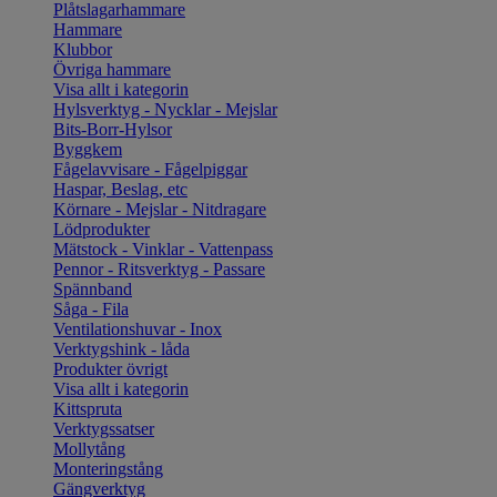
Plåtslagarhammare
Hammare
Klubbor
Övriga hammare
Visa allt i kategorin
Hylsverktyg - Nycklar - Mejslar
Bits-Borr-Hylsor
Byggkem
Fågelavvisare - Fågelpiggar
Haspar, Beslag, etc
Körnare - Mejslar - Nitdragare
Lödprodukter
Mätstock - Vinklar - Vattenpass
Pennor - Ritsverktyg - Passare
Spännband
Såga - Fila
Ventilationshuvar - Inox
Verktygshink - låda
Produkter övrigt
Visa allt i kategorin
Kittspruta
Verktygssatser
Mollytång
Monteringstång
Gängverktyg