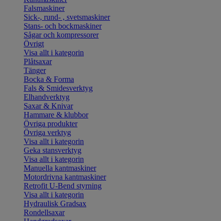
Falsmaskiner
Sick-, rund- , svetsmaskiner
Stans- och bockmaskiner
Sågar och kompressorer
Övrigt
Visa allt i kategorin
Plåtsaxar
Tänger
Bocka & Forma
Fals & Smidesverktyg
Elhandverktyg
Saxar & Knivar
Hammare & klubbor
Övriga produkter
Övriga verktyg
Visa allt i kategorin
Geka stansverktyg
Visa allt i kategorin
Manuella kantmaskiner
Motordrivna kantmaskiner
Retrofit U-Bend styrning
Visa allt i kategorin
Hydraulisk Gradsax
Rondellsaxar