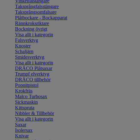
Vinkelfalstängare
Taksprångfalsstängare
Taksprångsomfalsare
Plåtbockare - Bockapparat
Rännkroksriktare
Bockning övrigt
Visa allt i kategorin
Falsverktyg
Knoster
Schaljärn
Smidesverktyg
Visa allt i kategorin
DRÄCO Plåtsaxar
Trumpf elverktyg
DRÄCO tillbehör
Popnitpistol
Krokfräs
Malco Turbosax
Sickmaskin
Kittspruta
Nibbler & Tillbehör
Visa allt i kategorin
Saxar
Isolersax
Knivar