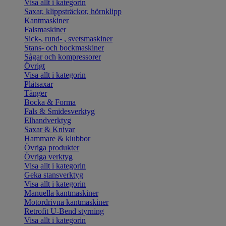
Visa allt i kategorin
Saxar, klippsträckor, hörnklipp
Kantmaskiner
Falsmaskiner
Sick-, rund- , svetsmaskiner
Stans- och bockmaskiner
Sågar och kompressorer
Övrigt
Visa allt i kategorin
Plåtsaxar
Tänger
Bocka & Forma
Fals & Smidesverktyg
Elhandverktyg
Saxar & Knivar
Hammare & klubbor
Övriga produkter
Övriga verktyg
Visa allt i kategorin
Geka stansverktyg
Visa allt i kategorin
Manuella kantmaskiner
Motordrivna kantmaskiner
Retrofit U-Bend styrning
Visa allt i kategorin