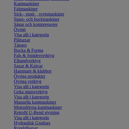
Kantmaskiner
Falsmaskiner
Sick-, rund- , svetsmaskiner
Stans- och bockmaskiner
Sågar och kompressorer
Övrigt
Visa allt i kategorin
Plåtsaxar
Tänger
Bocka & Forma
Fals & Smidesverktyg
Elhandverktyg
Saxar & Knivar
Hammare & klubbor
Övriga produkter
Övriga verktyg
Visa allt i kategorin
Geka stansverktyg
Visa allt i kategorin
Manuella kantmaskiner
Motordrivna kantmaskiner
Retrofit U-Bend styrning
Visa allt i kategorin
Hydraulisk Gradsax
Rondellsaxar