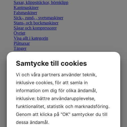
Saxar, klippsträckor, hörnklipp
Kantmaskiner
Falsmaskiner
Sick-, rund- , svetsmaskiner
Stans- och bockmaskiner
Sågar och kompressorer
Övrigt
Visa allt i kategorin
Plåtsaxar
Tänger
Bocka & Forma
Fals & Smidesverktyg
Samtycke till cookies
Elhandverktyg
Saxar & Knivar
Hammare & klubbor
Vi och våra partners använder teknik,
Övriga produkter
inklusive cookies, för att samla in
Övriga verktyg
Visa allt i kategorin
information om dig för olika ändamål,
Geka stansverktyg
inklusive: bättre användarupplevelse,
Visa allt i kategorin
Manuella kantmaskiner
funktionalitet, statistik och marknadsföring.
Motordrivna kantmaskiner
Genom att klicka på "OK" samtycker du till
Retrofit U-Bend styrning
Visa allt i kategorin
dessa ändamål.
Hydraulisk Gradsax