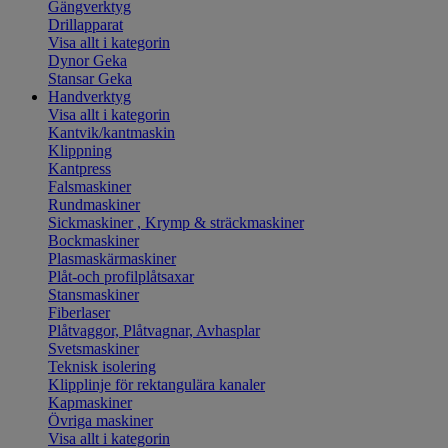
Gängverktyg
Drillapparat
Visa allt i kategorin
Dynor Geka
Stansar Geka
Handverktyg
Visa allt i kategorin
Kantvik/kantmaskin
Klippning
Kantpress
Falsmaskiner
Rundmaskiner
Sickmaskiner , Krymp & sträckmaskiner
Bockmaskiner
Plasmaskärmaskiner
Plåt-och profilplåtsaxar
Stansmaskiner
Fiberlaser
Plåtvaggor, Plåtvagnar, Avhasplar
Svetsmaskiner
Teknisk isolering
Klipplinje för rektangulära kanaler
Kapmaskiner
Övriga maskiner
Visa allt i kategorin