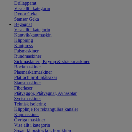
Drillapparat
Visa allt i kategorin
Dynor Geka
Stansar Geka
Begagnat
Visa allt i kategorin
Kantvik/kantmaskin
Klippning
Kantpress
Falsmaskiner
Rundmaskiner
Sickmaskiner , Krymp & sträckmaskiner
Bockmaskiner
Plasmaskärmaskiner
Plåt-och profilplåtsaxar
Stansmaskiner
Fiberlaser
Plåtvaggor, Plåtvagnar, Avhasplar
Svetsmaskiner
Teknisk isolering
Klipplinje för rektangulära kanaler
Kapmaskiner
Övriga maskiner
Visa allt i kategorin
Saxar, klippsträckor, hörnklipp