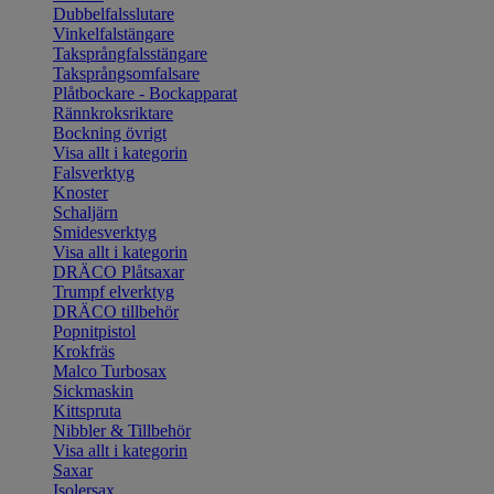
Dubbelfalsslutare
Vinkelfalstängare
Taksprångfalsstängare
Taksprångsomfalsare
Plåtbockare - Bockapparat
Rännkroksriktare
Bockning övrigt
Visa allt i kategorin
Falsverktyg
Knoster
Schaljärn
Smidesverktyg
Visa allt i kategorin
DRÄCO Plåtsaxar
Trumpf elverktyg
DRÄCO tillbehör
Popnitpistol
Krokfräs
Malco Turbosax
Sickmaskin
Kittspruta
Nibbler & Tillbehör
Visa allt i kategorin
Saxar
Isolersax