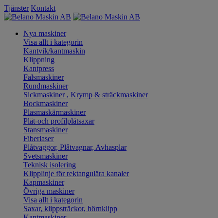
Tjänster
Kontakt
Nya maskiner
Visa allt i kategorin
Kantvik/kantmaskin
Klippning
Kantpress
Falsmaskiner
Rundmaskiner
Sickmaskiner , Krymp & sträckmaskiner
Bockmaskiner
Plasmaskärmaskiner
Plåt-och profilplåtsaxar
Stansmaskiner
Fiberlaser
Plåtvaggor, Plåtvagnar, Avhasplar
Svetsmaskiner
Teknisk isolering
Klipplinje för rektangulära kanaler
Kapmaskiner
Övriga maskiner
Visa allt i kategorin
Saxar, klippsträckor, hörnklipp
Kantmaskiner