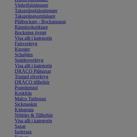
Vinkelfalstängare
Taksprångfalsstängare
Taksprångsomfalsare
Plåtbockare - Bockapparat
Rännkroksriktare
Bockning övrigt
Visa allt i kategorin
Falsverktyg
Knoster
Schaljärn
Smidesverktyg
Visa allt i kategorin
DRÄCO Plåtsaxar
Trumpf elverktyg
DRÄCO tillbehör
Popnitpistol
Krokfräs
Malco Turbosax
Sickmaskin
Kittspruta
Nibbler & Tillbehör
Visa allt i kategorin
Saxar
Isolersax