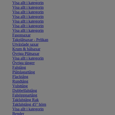
Visa allt i kategorin
Visa allt i kategorin
Visa allt i kategorin
Visa allt i kategorin
Visa allt i kategorin
Visa allt i kategorin
Visa allt i kategorin
Fasonsaxar
Takplåtsaxar - Pelikan
Utväxlade saxar
Krum & hålsaxar
Övriga Plåtsaxar
Visa allt i kategorin
Övriga tänger
Falstång
Plåtslagartång
Flacktång
Rundtång
Vulsttång
Dubbelfalstång
Falsöppnartång
Takfalstång Rak
Takfalstång 45° hörn
Visa allt i kategorin
Bender