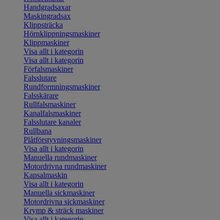
Handgradsaxar
Maskingradsax
Klippsträcka
Hörnklippningsmaskiner
Klippmaskiner
Visa allt i kategorin
Visa allt i kategorin
Förfalsmaskiner
Falsslutare
Rundformningsmaskiner
Falsskärare
Rullfalsmaskiner
Kanalfalsmaskiner
Falsslutare kanaler
Rullbana
Plåtförstyvningsmaskiner
Visa allt i kategorin
Manuella rundmaskiner
Motordrivna rundmaskiner
Kapsalmaskin
Visa allt i kategorin
Manuella sickmaskiner
Motordrivna sickmaskiner
Krymp & sträck maskiner
Visa allt i kategorin