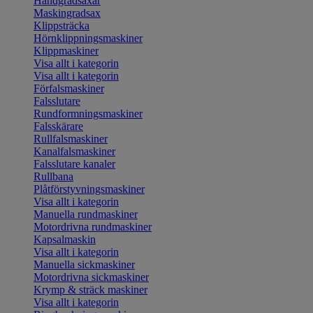
Handgradsaxar
Maskingradsax
Klippsträcka
Hörnklippningsmaskiner
Klippmaskiner
Visa allt i kategorin
Visa allt i kategorin
Förfalsmaskiner
Falsslutare
Rundformningsmaskiner
Falsskärare
Rullfalsmaskiner
Kanalfalsmaskiner
Falsslutare kanaler
Rullbana
Plåtförstyvningsmaskiner
Visa allt i kategorin
Manuella rundmaskiner
Motordrivna rundmaskiner
Kapsalmaskin
Visa allt i kategorin
Manuella sickmaskiner
Motordrivna sickmaskiner
Krymp & sträck maskiner
Visa allt i kategorin