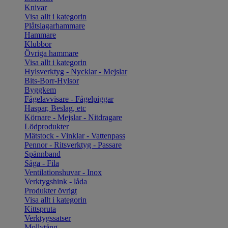
Knivar
Visa allt i kategorin
Plåtslagarhammare
Hammare
Klubbor
Övriga hammare
Visa allt i kategorin
Hylsverktyg - Nycklar - Mejslar
Bits-Borr-Hylsor
Byggkem
Fågelavvisare - Fågelpiggar
Haspar, Beslag, etc
Körnare - Mejslar - Nitdragare
Lödprodukter
Mätstock - Vinklar - Vattenpass
Pennor - Ritsverktyg - Passare
Spännband
Såga - Fila
Ventilationshuvar - Inox
Verktygshink - låda
Produkter övrigt
Visa allt i kategorin
Kittspruta
Verktygssatser
Mollytång