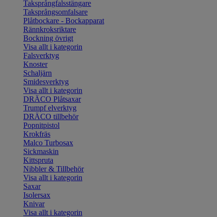
Taksprångfalsstängare
Taksprångsomfalsare
Plåtbockare - Bockapparat
Rännkroksriktare
Bockning övrigt
Visa allt i kategorin
Falsverktyg
Knoster
Schaljärn
Smidesverktyg
Visa allt i kategorin
DRÄCO Plåtsaxar
Trumpf elverktyg
DRÄCO tillbehör
Popnitpistol
Krokfräs
Malco Turbosax
Sickmaskin
Kittspruta
Nibbler & Tillbehör
Visa allt i kategorin
Saxar
Isolersax
Knivar
Visa allt i kategorin