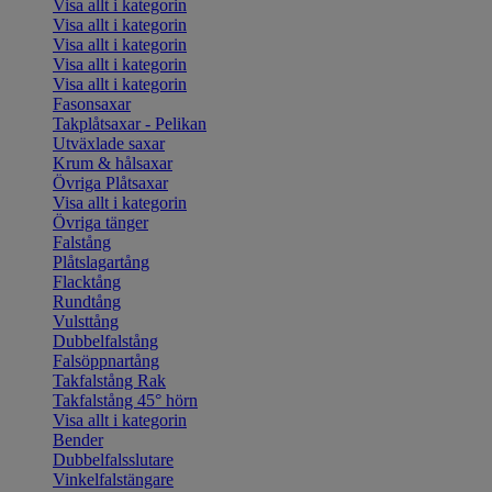
Visa allt i kategorin
Visa allt i kategorin
Visa allt i kategorin
Visa allt i kategorin
Visa allt i kategorin
Fasonsaxar
Takplåtsaxar - Pelikan
Utväxlade saxar
Krum & hålsaxar
Övriga Plåtsaxar
Visa allt i kategorin
Övriga tänger
Falstång
Plåtslagartång
Flacktång
Rundtång
Vulsttång
Dubbelfalstång
Falsöppnartång
Takfalstång Rak
Takfalstång 45° hörn
Visa allt i kategorin
Bender
Dubbelfalsslutare
Vinkelfalstängare