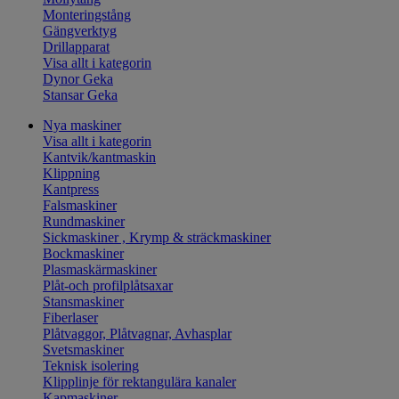
Monteringstång
Gängverktyg
Drillapparat
Visa allt i kategorin
Dynor Geka
Stansar Geka
Nya maskiner
Visa allt i kategorin
Kantvik/kantmaskin
Klippning
Kantpress
Falsmaskiner
Rundmaskiner
Sickmaskiner , Krymp & sträckmaskiner
Bockmaskiner
Plasmaskärmaskiner
Plåt-och profilplåtsaxar
Stansmaskiner
Fiberlaser
Plåtvaggor, Plåtvagnar, Avhasplar
Svetsmaskiner
Teknisk isolering
Klipplinje för rektangulära kanaler
Kapmaskiner