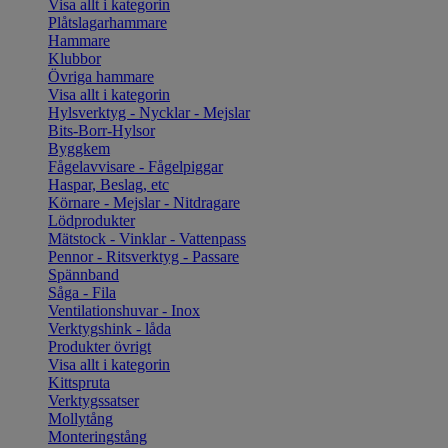
Visa allt i kategorin
Plåtslagarhammare
Hammare
Klubbor
Övriga hammare
Visa allt i kategorin
Hylsverktyg - Nycklar - Mejslar
Bits-Borr-Hylsor
Byggkem
Fågelavvisare - Fågelpiggar
Haspar, Beslag, etc
Körnare - Mejslar - Nitdragare
Lödprodukter
Mätstock - Vinklar - Vattenpass
Pennor - Ritsverktyg - Passare
Spännband
Såga - Fila
Ventilationshuvar - Inox
Verktygshink - låda
Produkter övrigt
Visa allt i kategorin
Kittspruta
Verktygssatser
Mollytång
Monteringstång