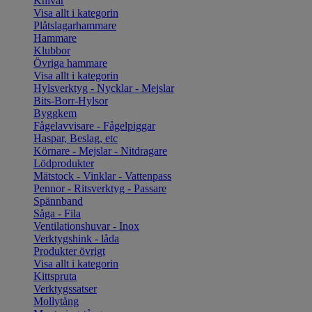
Knivar
Visa allt i kategorin
Plåtslagarhammare
Hammare
Klubbor
Övriga hammare
Visa allt i kategorin
Hylsverktyg - Nycklar - Mejslar
Bits-Borr-Hylsor
Byggkem
Fågelavvisare - Fågelpiggar
Haspar, Beslag, etc
Körnare - Mejslar - Nitdragare
Lödprodukter
Mätstock - Vinklar - Vattenpass
Pennor - Ritsverktyg - Passare
Spännband
Såga - Fila
Ventilationshuvar - Inox
Verktygshink - låda
Produkter övrigt
Visa allt i kategorin
Kittspruta
Verktygssatser
Mollytång