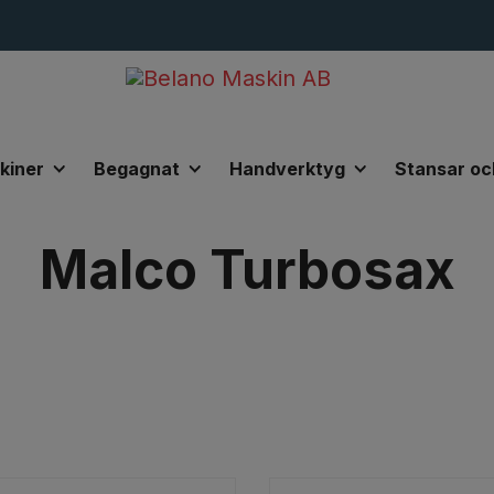
kiner
Begagnat
Handverktyg
Stansar oc
urbosax
Malco Turbosax