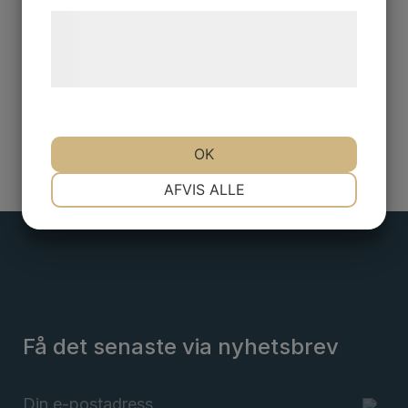
Læs mere om vores brug af cookies og
behandling af persondata på vores
hjemmeside.
OK
NØDVENDIGE
PRÆFERENCER
AFVIS ALLE
MARKETING
STATISTIK
Få det senaste via nyhetsbrev