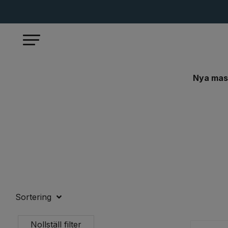
Nya mas
Start
Handverktyg
Elhandverktyg
Malco T
Sortering
Nollställ filter