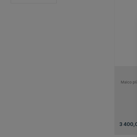
Malco pl
3 400,