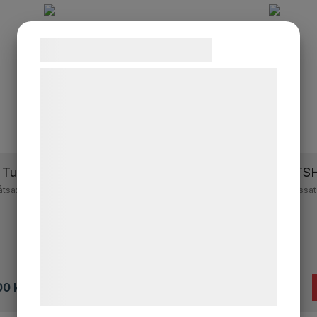
Samtykke til cookies
Vi og vores samarbejdspartnere bruger
teknologier, herunder cookies, til at
indsamle oplysninger om dig til forskellige
formål, herunder: Tilpasning af annoncering,
bedre brugeroplevelse, funktionalitet,
Turbosax TSHD
Reservskärsats T
statistik og marketing. Disse oplysninger
åtsaxtillsats med svängd skärfot.
Malco reservskärssat
kan blive delt med annoncerings- og
analysepartnere, som kan kombinere dem
med data, du tidligere har givet dem eller
de har indsamlet gennem din brug af deres
tjenester. Ved at klikke på 'OK' giver du
00
kr
Köp
1 500,00
kr
samtykke til disse formål.