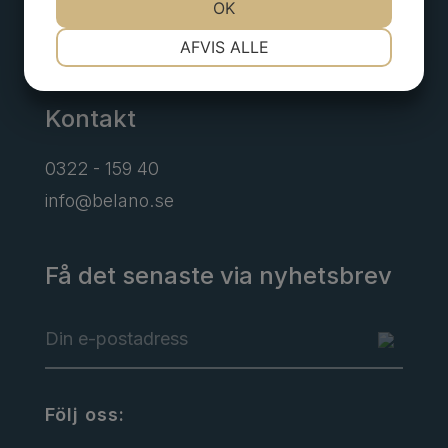
OK
Borgens gata 6
NØDVENDIGE
PRÆFERENCER
Alingsås
AFVIS ALLE
MARKETING
STATISTIK
Kontakt
0322 - 159 40
info@belano.se
Få det senaste via nyhetsbrev
Följ oss: