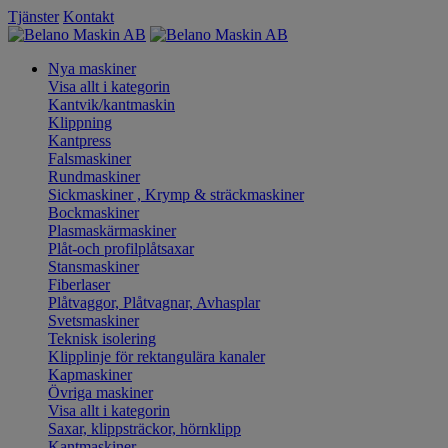
Tjänster
Kontakt
Nya maskiner
Visa allt i kategorin
Kantvik/kantmaskin
Klippning
Kantpress
Falsmaskiner
Rundmaskiner
Sickmaskiner , Krymp & sträckmaskiner
Bockmaskiner
Plasmaskärmaskiner
Plåt-och profilplåtsaxar
Stansmaskiner
Fiberlaser
Plåtvaggor, Plåtvagnar, Avhasplar
Svetsmaskiner
Teknisk isolering
Klipplinje för rektangulära kanaler
Kapmaskiner
Övriga maskiner
Visa allt i kategorin
Saxar, klippsträckor, hörnklipp
Kantmaskiner