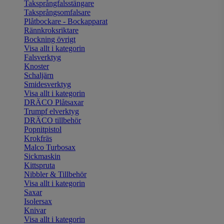
Taksprångfalsstängare
Taksprångsomfalsare
Plåtbockare - Bockapparat
Rännkroksriktare
Bockning övrigt
Visa allt i kategorin
Falsverktyg
Knoster
Schaljärn
Smidesverktyg
Visa allt i kategorin
DRÄCO Plåtsaxar
Trumpf elverktyg
DRÄCO tillbehör
Popnitpistol
Krokfräs
Malco Turbosax
Sickmaskin
Kittspruta
Nibbler & Tillbehör
Visa allt i kategorin
Saxar
Isolersax
Knivar
Visa allt i kategorin