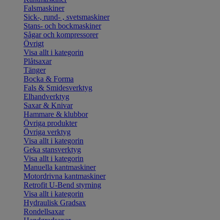
Falsmaskiner
Sick-, rund- , svetsmaskiner
Stans- och bockmaskiner
Sågar och kompressorer
Övrigt
Visa allt i kategorin
Plåtsaxar
Tänger
Bocka & Forma
Fals & Smidesverktyg
Elhandverktyg
Saxar & Knivar
Hammare & klubbor
Övriga produkter
Övriga verktyg
Visa allt i kategorin
Geka stansverktyg
Visa allt i kategorin
Manuella kantmaskiner
Motordrivna kantmaskiner
Retrofit U-Bend styrning
Visa allt i kategorin
Hydraulisk Gradsax
Rondellsaxar