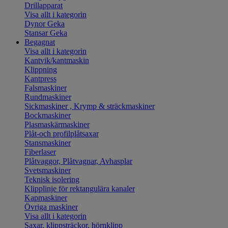
Drillapparat
Visa allt i kategorin
Dynor Geka
Stansar Geka
Begagnat
Visa allt i kategorin
Kantvik/kantmaskin
Klippning
Kantpress
Falsmaskiner
Rundmaskiner
Sickmaskiner , Krymp & sträckmaskiner
Bockmaskiner
Plasmaskärmaskiner
Plåt-och profilplåtsaxar
Stansmaskiner
Fiberlaser
Plåtvaggor, Plåtvagnar, Avhasplar
Svetsmaskiner
Teknisk isolering
Klipplinje för rektangulära kanaler
Kapmaskiner
Övriga maskiner
Visa allt i kategorin
Saxar, klippsträckor, hörnklipp