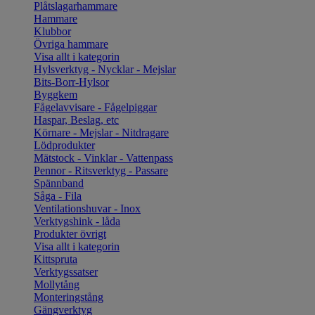
Plåtslagarhammare
Hammare
Klubbor
Övriga hammare
Visa allt i kategorin
Hylsverktyg - Nycklar - Mejslar
Bits-Borr-Hylsor
Byggkem
Fågelavvisare - Fågelpiggar
Haspar, Beslag, etc
Körnare - Mejslar - Nitdragare
Lödprodukter
Mätstock - Vinklar - Vattenpass
Pennor - Ritsverktyg - Passare
Spännband
Såga - Fila
Ventilationshuvar - Inox
Verktygshink - låda
Produkter övrigt
Visa allt i kategorin
Kittspruta
Verktygssatser
Mollytång
Monteringstång
Gängverktyg