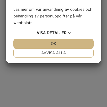
Läs mer om vår användning av cookies och
behandling av personuppgifter på vår
webbplats.
VISA
DETALJER
JA
NEJ
OK
JA
NEJ
NÖDVÄNDIG
INSTÄLLNINGAR
AVVISA ALLA
JA
NEJ
JA
NEJ
MARKNADSFÖRING
STATISTIK