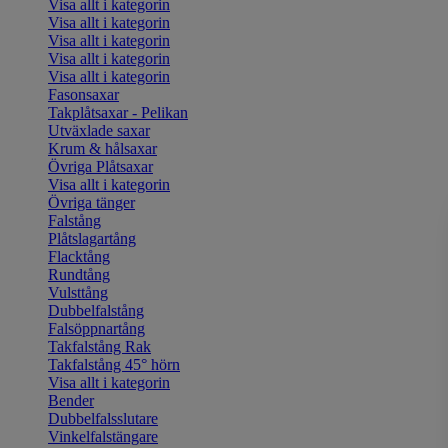
Visa allt i kategorin
Visa allt i kategorin
Visa allt i kategorin
Visa allt i kategorin
Visa allt i kategorin
Fasonsaxar
Takplåtsaxar - Pelikan
Utväxlade saxar
Krum & hålsaxar
Övriga Plåtsaxar
Visa allt i kategorin
Övriga tänger
Falstång
Plåtslagartång
Flacktång
Rundtång
Vulsttång
Dubbelfalstång
Falsöppnartång
Takfalstång Rak
Takfalstång 45° hörn
Visa allt i kategorin
Bender
Dubbelfalsslutare
Vinkelfalstängare