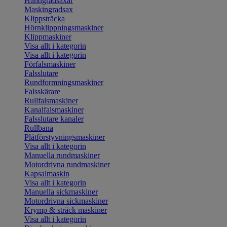
Handgradsaxar
Maskingradsax
Klippsträcka
Hörnklippningsmaskiner
Klippmaskiner
Visa allt i kategorin
Visa allt i kategorin
Förfalsmaskiner
Falsslutare
Rundformningsmaskiner
Falsskärare
Rullfalsmaskiner
Kanalfalsmaskiner
Falsslutare kanaler
Rullbana
Plåtförstyvningsmaskiner
Visa allt i kategorin
Manuella rundmaskiner
Motordrivna rundmaskiner
Kapsalmaskin
Visa allt i kategorin
Manuella sickmaskiner
Motordrivna sickmaskiner
Krymp & sträck maskiner
Visa allt i kategorin