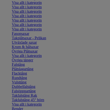
Visa allt i kategorin
Visa allt i kategorin
Visa allt i kategorin
Visa allt i kategorin
Visa allt i kategorin
Visa allt i kategorin
Visa allt i kategorin
Fasonsaxar
Takplåtsaxar - Pelikan
Utväxlade saxar
Krum & hålsaxar
Övriga Plåtsaxar
Visa allt i kategorin
Övriga tänger
Falstång
Plåtslagartång
Flacktång
Rundtång
Vulsttång
Dubbelfalstång
Falsöppnartång
Takfalstång Rak
Takfalstång 45° hörn
Visa allt i kategorin
Bender