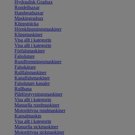
Hydraulisk Gradsax
Rondellsaxar
Handgradsaxar
Maskingradsax
Klippsträcka
Hörnklippningsmaskiner
Klippmaskiner
Visa allt i kategorin
Visa allt i kategorin
Förfalsmaskiner
Falsslutare
Rundformningsmaskiner
Falsskärare
Rullfalsmaskiner
Kanalfalsmaskiner
Falsslutare kanaler
Rullbana
Plåtförstyvningsmaskiner
Visa allt i kategorin
Manuella rundmaskiner
Motordrivna rundmaskiner
Kapsalmaskin
Visa allt i kategorin
Manuella sickmaskiner
Motordrivna sickmaskiner