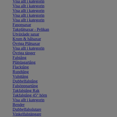
Visa allt i kategorin
Visa allt i kategorin
Visa allt i kategorin
Visa allt i kategorin
Visa allt i kategorin
Fasonsaxar
Takplåtsaxar - Pelikan
Utväxlade saxar
Krum & hålsaxar
Övriga Plåtsaxar
Visa allt i kategorin
Övriga tänger
Falstång
Plåtslagartång
Flacktång
Rundtång
Vulsttång
Dubbelfalstång
Falsöppnartång
Takfalstång Rak
Takfalstång 45° hörn
Visa allt i kategorin
Bender
Dubbelfalsslutare
Vinkelfalstängare