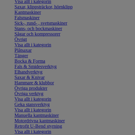
Visa allt i kategorin
Saxar, klippsträckor, hörnklipp
Kantmaskiner
Falsmaskiner
Sick-, rund- , svetsmaskiner
Stans- och bockmaskiner
Sågar och kompressorer
Övrigt
Visa allt i kategorin
Plåtsaxar
Tänger
Bocka & Forma
Fals & Smidesverktyg
Elhandverktyg
Saxar & Knivar
Hammare & klubbor
Övriga produkter
Övriga verktyg
Visa allt i kategorin
Geka stansverktyg
Visa allt i kategorin
Manuella kantmaskiner
Motordrivna kantmaskiner
Retrofit U-Bend styrning
Visa allt i kategorin