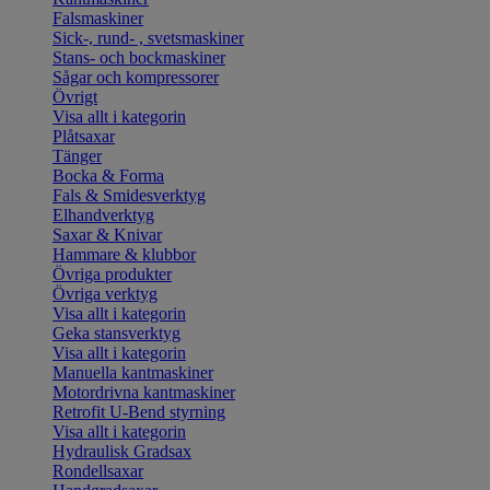
Falsmaskiner
Sick-, rund- , svetsmaskiner
Stans- och bockmaskiner
Sågar och kompressorer
Övrigt
Visa allt i kategorin
Plåtsaxar
Tänger
Bocka & Forma
Fals & Smidesverktyg
Elhandverktyg
Saxar & Knivar
Hammare & klubbor
Övriga produkter
Övriga verktyg
Visa allt i kategorin
Geka stansverktyg
Visa allt i kategorin
Manuella kantmaskiner
Motordrivna kantmaskiner
Retrofit U-Bend styrning
Visa allt i kategorin
Hydraulisk Gradsax
Rondellsaxar