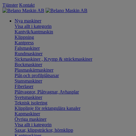
Tjänster
Kontakt
Nya maskiner
Visa allt i kategorin
Kantvik/kantmaskin
Klippning
Kantpress
Falsmaskiner
Rundmaskiner
Sickmaskiner , Krymp & sträckmaskiner
Bockmaskiner
Plasmaskärmaskiner
Plåt-och profilplåtsaxar
Stansmaskiner
Fiberlaser
Plåtvaggor, Plåtvagnar, Avhasplar
Svetsmaskiner
Teknisk isolering
Klipplinje för rektangulära kanaler
Kapmaskiner
Övriga maskiner
Visa allt i kategorin
Saxar, klippsträckor, hörnklipp
Kantmaskiner