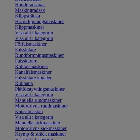
Handgradsaxar
Maskingradsax
Klippsträcka
Hörnklippningsmaskiner
Klippmaskiner
Visa allt i kategorin
Visa allt i kategorin
Förfalsmaskiner
Falsslutare
Rundformningsmaskiner
Falsskärare
Rullfalsmaskiner
Kanalfalsmaskiner
Falsslutare kanaler
Rullbana
Plåtförstyvningsmaskiner
Visa allt i kategorin
Manuella rundmaskiner
Motordrivna rundmaskiner
Kapsalmaskin
Visa allt i kategorin
Manuella sickmaskiner
Motordrivna sickmaskiner
Krymp & sträck maskiner
Visa allt i kategorin