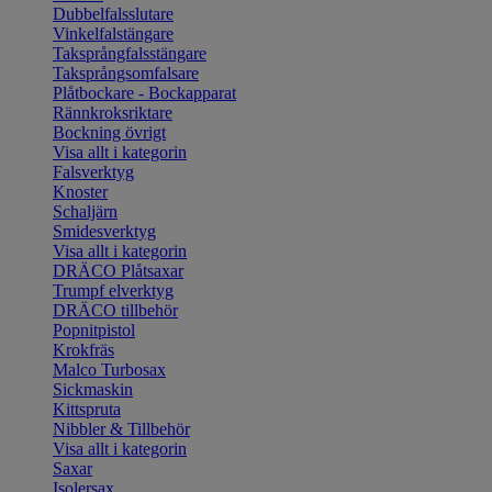
Dubbelfalsslutare
Vinkelfalstängare
Taksprångfalsstängare
Taksprångsomfalsare
Plåtbockare - Bockapparat
Rännkroksriktare
Bockning övrigt
Visa allt i kategorin
Falsverktyg
Knoster
Schaljärn
Smidesverktyg
Visa allt i kategorin
DRÄCO Plåtsaxar
Trumpf elverktyg
DRÄCO tillbehör
Popnitpistol
Krokfräs
Malco Turbosax
Sickmaskin
Kittspruta
Nibbler & Tillbehör
Visa allt i kategorin
Saxar
Isolersax