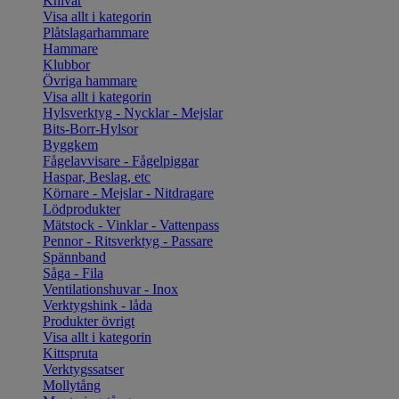
Knivar
Visa allt i kategorin
Plåtslagarhammare
Hammare
Klubbor
Övriga hammare
Visa allt i kategorin
Hylsverktyg - Nycklar - Mejslar
Bits-Borr-Hylsor
Byggkem
Fågelavvisare - Fågelpiggar
Haspar, Beslag, etc
Körnare - Mejslar - Nitdragare
Lödprodukter
Mätstock - Vinklar - Vattenpass
Pennor - Ritsverktyg - Passare
Spännband
Såga - Fila
Ventilationshuvar - Inox
Verktygshink - låda
Produkter övrigt
Visa allt i kategorin
Kittspruta
Verktygssatser
Mollytång