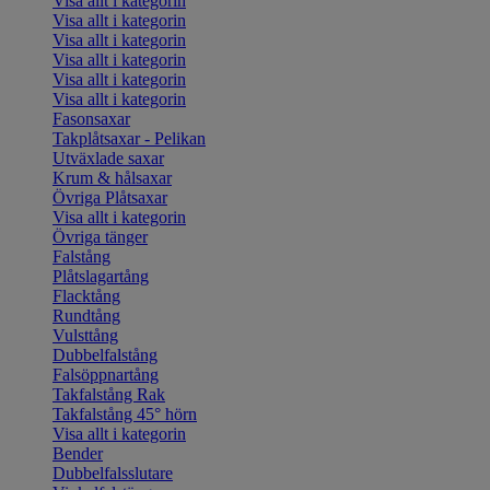
Visa allt i kategorin
Visa allt i kategorin
Visa allt i kategorin
Visa allt i kategorin
Visa allt i kategorin
Visa allt i kategorin
Fasonsaxar
Takplåtsaxar - Pelikan
Utväxlade saxar
Krum & hålsaxar
Övriga Plåtsaxar
Visa allt i kategorin
Övriga tänger
Falstång
Plåtslagartång
Flacktång
Rundtång
Vulsttång
Dubbelfalstång
Falsöppnartång
Takfalstång Rak
Takfalstång 45° hörn
Visa allt i kategorin
Bender
Dubbelfalsslutare