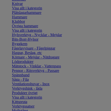
Knivar
Visa allt i kategorin
Plåtslagarhammare
Hammare
Klubbor
Övriga hammare
Visa allt i kategorin
Hylsverktyg - Nycklar - Mejslar
Bits-Borr-Hylsor
Byggkem
Fågelavvisare - Fågelpiggar
Haspar, Beslag, etc
Körnare - Mejslar - Nitdragare
Lödprodukter
Mätstock - Vinklar - Vattenpass
Pennor - Ritsverktyg - Passare
Spännband
Såga - Fila
Ventilationshuvar - Inox
Verktygshink - låda
Produkter övrigt
Visa allt i kategorin
Kittspruta
Verktygssatser
Mollytång