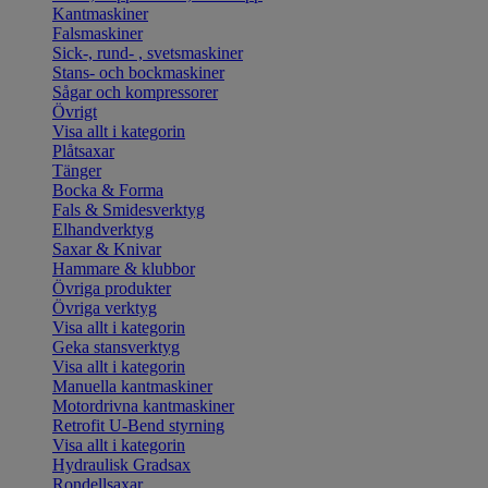
Kantmaskiner
Falsmaskiner
Sick-, rund- , svetsmaskiner
Stans- och bockmaskiner
Sågar och kompressorer
Övrigt
Visa allt i kategorin
Plåtsaxar
Tänger
Bocka & Forma
Fals & Smidesverktyg
Elhandverktyg
Saxar & Knivar
Hammare & klubbor
Övriga produkter
Övriga verktyg
Visa allt i kategorin
Geka stansverktyg
Visa allt i kategorin
Manuella kantmaskiner
Motordrivna kantmaskiner
Retrofit U-Bend styrning
Visa allt i kategorin
Hydraulisk Gradsax
Rondellsaxar