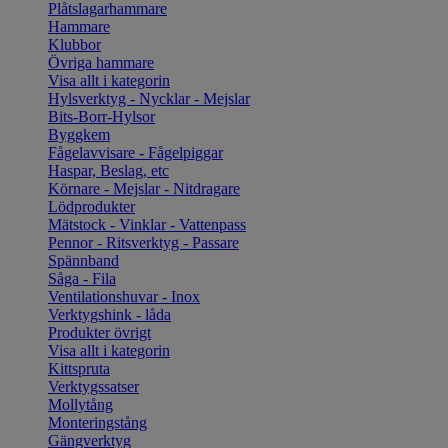
Plåtslagarhammare
Hammare
Klubbor
Övriga hammare
Visa allt i kategorin
Hylsverktyg - Nycklar - Mejslar
Bits-Borr-Hylsor
Byggkem
Fågelavvisare - Fågelpiggar
Haspar, Beslag, etc
Körnare - Mejslar - Nitdragare
Lödprodukter
Mätstock - Vinklar - Vattenpass
Pennor - Ritsverktyg - Passare
Spännband
Såga - Fila
Ventilationshuvar - Inox
Verktygshink - låda
Produkter övrigt
Visa allt i kategorin
Kittspruta
Verktygssatser
Mollytång
Monteringstång
Gängverktyg