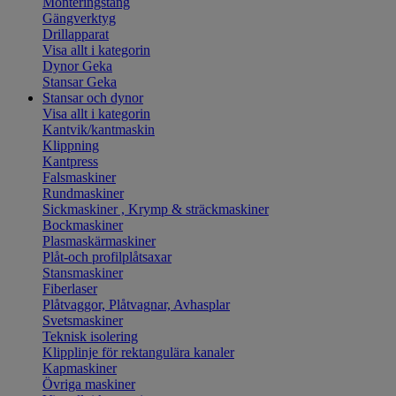
Monteringstång
Gängverktyg
Drillapparat
Visa allt i kategorin
Dynor Geka
Stansar Geka
Stansar och dynor
Visa allt i kategorin
Kantvik/kantmaskin
Klippning
Kantpress
Falsmaskiner
Rundmaskiner
Sickmaskiner , Krymp & sträckmaskiner
Bockmaskiner
Plasmaskärmaskiner
Plåt-och profilplåtsaxar
Stansmaskiner
Fiberlaser
Plåtvaggor, Plåtvagnar, Avhasplar
Svetsmaskiner
Teknisk isolering
Klipplinje för rektangulära kanaler
Kapmaskiner
Övriga maskiner