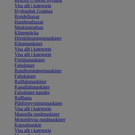
Retrofit U-Bend styrning
Visa allt i kategorin
Hydraulisk Gradsax
Rondellsaxar
Handgradsaxar
Maskingradsax
Klippsträcka
Hörnklippningsmaskiner
Klippmaskiner
Visa allt i kategorin
Visa allt i kategorin
Förfalsmaskiner
Falsslutare
Rundformningsmaskiner
Falsskärare
Rullfalsmaskiner
Kanalfalsmaskiner
Falsslutare kanaler
Rullbana
Plåtförstyvningsmaskiner
Visa allt i kategorin
Manuella rundmaskiner
Motordrivna rundmaskiner
Kapsalmaskin
Visa allt i kategorin