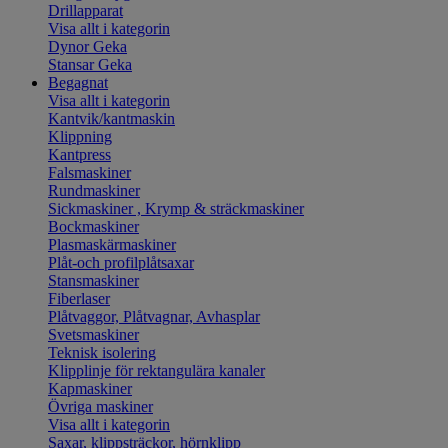
Drillapparat
Visa allt i kategorin
Dynor Geka
Stansar Geka
Begagnat
Visa allt i kategorin
Kantvik/kantmaskin
Klippning
Kantpress
Falsmaskiner
Rundmaskiner
Sickmaskiner , Krymp & sträckmaskiner
Bockmaskiner
Plasmaskärmaskiner
Plåt-och profilplåtsaxar
Stansmaskiner
Fiberlaser
Plåtvaggor, Plåtvagnar, Avhasplar
Svetsmaskiner
Teknisk isolering
Klipplinje för rektangulära kanaler
Kapmaskiner
Övriga maskiner
Visa allt i kategorin
Saxar, klippsträckor, hörnklipp