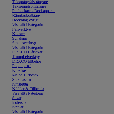
Taksprångfalsstängare
Taksprångsomfalsare
Plåtbockare - Bockapparat
Rännkroksriktare
Bockning övrigt
Visa allt i kategorin
Falsverktyg
Knoster
Schaljärn
Smidesverktyg
Visa allt i kategorin
DRÄCO Plåtsaxar
Trumpf elverktyg
DRÄCO tillbehör
Popnitpistol
Krokfräs
Malco Turbosax
Sickmaskin
Kittspruta
Nibbler & Tillbehör
Visa allt i kategorin
Saxar
Isolersax
Knivar
Visa allt i kategorin