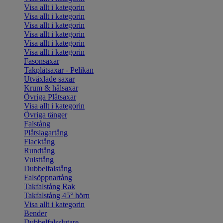
Visa allt i kategorin
Visa allt i kategorin
Visa allt i kategorin
Visa allt i kategorin
Visa allt i kategorin
Visa allt i kategorin
Fasonsaxar
Takplåtsaxar - Pelikan
Utväxlade saxar
Krum & hålsaxar
Övriga Plåtsaxar
Visa allt i kategorin
Övriga tänger
Falstång
Plåtslagartång
Flacktång
Rundtång
Vulsttång
Dubbelfalstång
Falsöppnartång
Takfalstång Rak
Takfalstång 45° hörn
Visa allt i kategorin
Bender
Dubbelfalsslutare