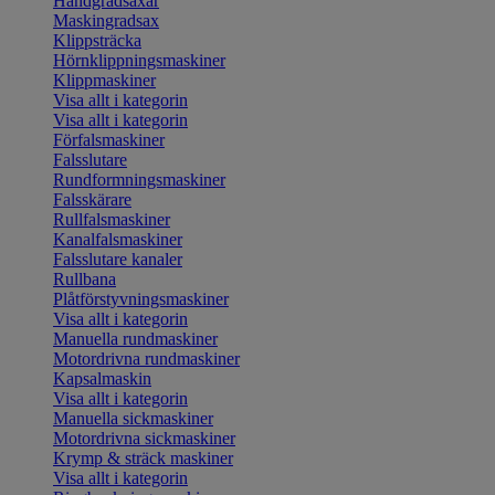
Handgradsaxar
Maskingradsax
Klippsträcka
Hörnklippningsmaskiner
Klippmaskiner
Visa allt i kategorin
Visa allt i kategorin
Förfalsmaskiner
Falsslutare
Rundformningsmaskiner
Falsskärare
Rullfalsmaskiner
Kanalfalsmaskiner
Falsslutare kanaler
Rullbana
Plåtförstyvningsmaskiner
Visa allt i kategorin
Manuella rundmaskiner
Motordrivna rundmaskiner
Kapsalmaskin
Visa allt i kategorin
Manuella sickmaskiner
Motordrivna sickmaskiner
Krymp & sträck maskiner
Visa allt i kategorin