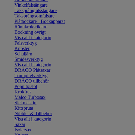
Vinkelfalstängare
Taksprångfalsstängare
Taksprångsomfalsare
Plåtbockare - Bockapparat
Rännkroksriktare
Bockning övrigt
Visa allt i kategorin
Falsverktyg
Knoster
Schaljärn
Smidesverktyg
Visa allt i kategorin
DRÄCO Plåtsaxar
Trumpf elverktyg
DRÄCO tillbehör
Popnitpistol
Krokfräs
Malco Turbosax
Sickmaskin
Kittspruta
Nibbler & Tillbehör
Visa allt i kategorin
Saxar
Isolersax