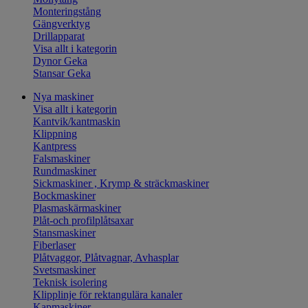
Monteringstång
Gängverktyg
Drillapparat
Visa allt i kategorin
Dynor Geka
Stansar Geka
Nya maskiner
Visa allt i kategorin
Kantvik/kantmaskin
Klippning
Kantpress
Falsmaskiner
Rundmaskiner
Sickmaskiner , Krymp & sträckmaskiner
Bockmaskiner
Plasmaskärmaskiner
Plåt-och profilplåtsaxar
Stansmaskiner
Fiberlaser
Plåtvaggor, Plåtvagnar, Avhasplar
Svetsmaskiner
Teknisk isolering
Klipplinje för rektangulära kanaler
Kapmaskiner