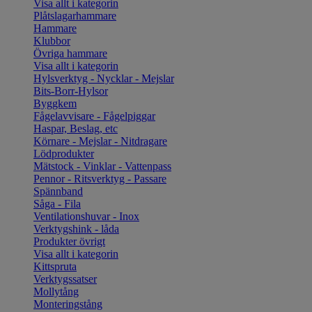
Visa allt i kategorin
Plåtslagarhammare
Hammare
Klubbor
Övriga hammare
Visa allt i kategorin
Hylsverktyg - Nycklar - Mejslar
Bits-Borr-Hylsor
Byggkem
Fågelavvisare - Fågelpiggar
Haspar, Beslag, etc
Körnare - Mejslar - Nitdragare
Lödprodukter
Mätstock - Vinklar - Vattenpass
Pennor - Ritsverktyg - Passare
Spännband
Såga - Fila
Ventilationshuvar - Inox
Verktygshink - låda
Produkter övrigt
Visa allt i kategorin
Kittspruta
Verktygssatser
Mollytång
Monteringstång