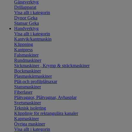
Gängverktyg
Drillapparat
Visa allt i kategorin
Dynor Geka
Stansar Geka
Handverktyg
Visa allt i kategorin
Kantvik/kantmaskin
Klippning
Kantpress
Falsmaskiner
Rundmaskiner
Sickmaskiner , Krymp & sträckmaskiner
Bockmaskiner
Plasmaskärmaskiner
Plåt-och profilplåtsaxar
Stansmaskiner
Fiberlaser
Plåtvaggor, Plåtvagnar, Avhasplar
Svetsmaskiner
Teknisk isolering
Klipplinje för rektangulära kanaler
Kapmaskiner
Övriga maskiner
Visa allt i kategorin