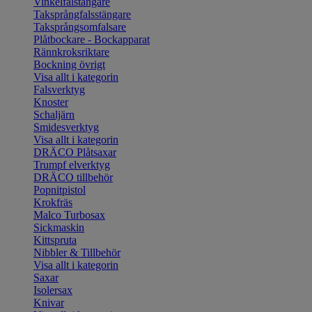
Vinkelfalstängare
Taksprångfalsstängare
Taksprångsomfalsare
Plåtbockare - Bockapparat
Rännkroksriktare
Bockning övrigt
Visa allt i kategorin
Falsverktyg
Knoster
Schaljärn
Smidesverktyg
Visa allt i kategorin
DRÄCO Plåtsaxar
Trumpf elverktyg
DRÄCO tillbehör
Popnitpistol
Krokfräs
Malco Turbosax
Sickmaskin
Kittspruta
Nibbler & Tillbehör
Visa allt i kategorin
Saxar
Isolersax
Knivar