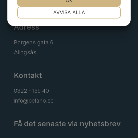
OK
NÖDVÄNDIG
INSTÄLLNINGAR
AVVISA ALLA
JA
NEJ
JA
NEJ
Adress
MARKNADSFÖRING
STATISTIK
Borgens gata 6
Alingsås
Kontakt
0322 - 159 40
info@belano.se
Få det senaste via nyhetsbrev