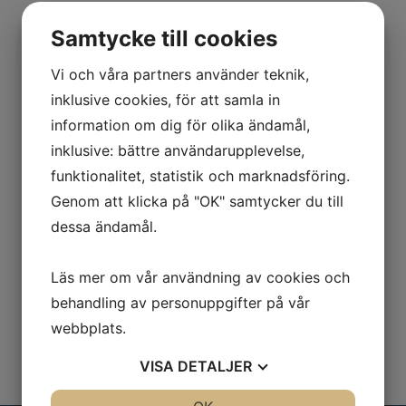
Dubbelfalsjärn, gummibelagd vilken gör
Samtycke till cookies
den mer skonsam mot plåten.
Vi och våra partners använder teknik,
Av stål, prismornas översidor lutar in mot
inklusive cookies, för att samla in
handtaget.
information om dig för olika ändamål,
Bredd: 160 mm
inklusive: bättre användarupplevelse,
funktionalitet, statistik och marknadsföring.
Prisma: 25x35mm
Genom att klicka på "OK" samtycker du till
Vikt: 2850 g
dessa ändamål.
Läs mer om vår användning av cookies och
behandling av personuppgifter på vår
webbplats.
VISA
DETALJER
JA
NEJ
JA
NEJ