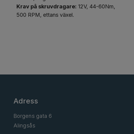
Krav på skruvdragare:
12V, 44-60Nm,
500 RPM, ettans växel.
Adress
Borgens gata 6
Alingsås