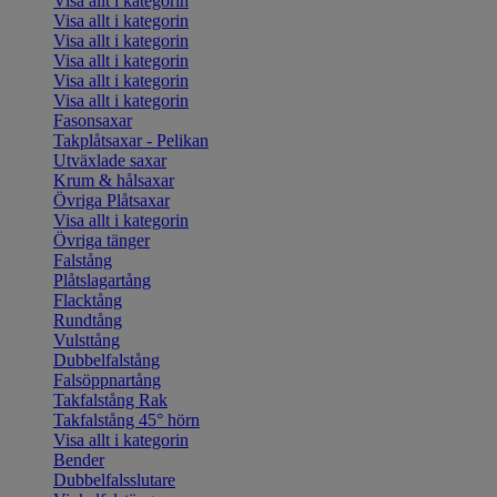
Visa allt i kategorin
Visa allt i kategorin
Visa allt i kategorin
Visa allt i kategorin
Visa allt i kategorin
Visa allt i kategorin
Fasonsaxar
Takplåtsaxar - Pelikan
Utväxlade saxar
Krum & hålsaxar
Övriga Plåtsaxar
Visa allt i kategorin
Övriga tänger
Falstång
Plåtslagartång
Flacktång
Rundtång
Vulsttång
Dubbelfalstång
Falsöppnartång
Takfalstång Rak
Takfalstång 45° hörn
Visa allt i kategorin
Bender
Dubbelfalsslutare