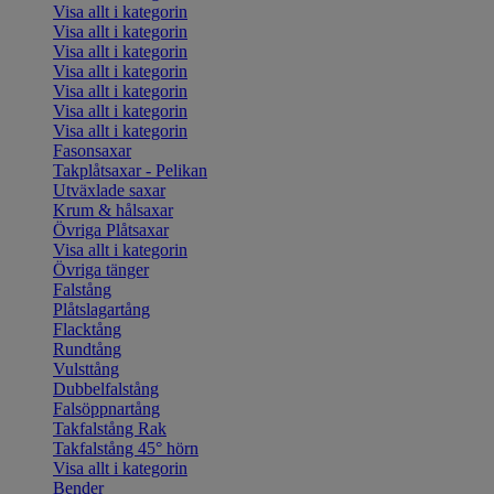
Visa allt i kategorin
Visa allt i kategorin
Visa allt i kategorin
Visa allt i kategorin
Visa allt i kategorin
Visa allt i kategorin
Visa allt i kategorin
Fasonsaxar
Takplåtsaxar - Pelikan
Utväxlade saxar
Krum & hålsaxar
Övriga Plåtsaxar
Visa allt i kategorin
Övriga tänger
Falstång
Plåtslagartång
Flacktång
Rundtång
Vulsttång
Dubbelfalstång
Falsöppnartång
Takfalstång Rak
Takfalstång 45° hörn
Visa allt i kategorin
Bender