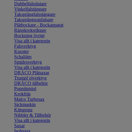
Dubbelfalsslutare
Vinkelfalstängare
Taksprångfalsstängare
Taksprångsomfalsare
Plåtbockare - Bockapparat
Rännkroksriktare
Bockning övrigt
Visa allt i kategorin
Falsverktyg
Knoster
Schaljärn
Smidesverktyg
Visa allt i kategorin
DRÄCO Plåtsaxar
Trumpf elverktyg
DRÄCO tillbehör
Popnitpistol
Krokfräs
Malco Turbosax
Sickmaskin
Kittspruta
Nibbler & Tillbehör
Visa allt i kategorin
Saxar
Isolersax