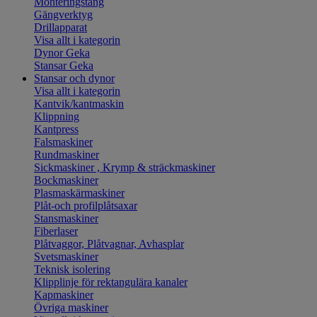
Monteringstång
Gängverktyg
Drillapparat
Visa allt i kategorin
Dynor Geka
Stansar Geka
Stansar och dynor
Visa allt i kategorin
Kantvik/kantmaskin
Klippning
Kantpress
Falsmaskiner
Rundmaskiner
Sickmaskiner , Krymp & sträckmaskiner
Bockmaskiner
Plasmaskärmaskiner
Plåt-och profilplåtsaxar
Stansmaskiner
Fiberlaser
Plåtvaggor, Plåtvagnar, Avhasplar
Svetsmaskiner
Teknisk isolering
Klipplinje för rektangulära kanaler
Kapmaskiner
Övriga maskiner