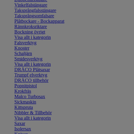
Vinkelfalstängare
Taksprångfalsstängare
Taksprångsomfalsare
Plåtbockare - Bockapparat
Rännkroksriktare
Bockning övrigt
Visa allt i kategorin
Falsverktyg
Knoster
Schaljärn
Smidesverktyg
Visa allt i kategorin
DRÄCO Plåtsaxar
Trumpf elverktyg
DRÄCO tillbehör
Popnitpistol
Krokfräs
Malco Turbosax
Sickmaskin
Kittspruta
Nibbler & Tillbehör
Visa allt i kategorin
Saxar
Isolersax