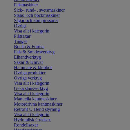
Falsmaskiner
Sick-, rund- , svetsmaskiner
Stans- och bockmaskiner
Sågar och kompressorer
Övrigt
Visa allt i kategorin
Plåtsaxar
Tänger
Bocka & Forma
Fals & Smidesverktyg
Elhandverktyg
Saxar & Knivar
Hammare & klubbor
Övriga produkter
Övriga verktyg
Visa allt i kategorin
Geka stansverktyg
Visa allt i kategorin
Manuella kantmaskiner
Motordrivna kantmaskiner
Retrofit U-Bend styrning
Visa allt i kategorin
Hydraulisk Gradsax
Rondellsaxar