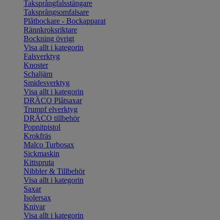
Taksprångfalsstängare
Taksprångsomfalsare
Plåtbockare - Bockapparat
Rännkroksriktare
Bockning övrigt
Visa allt i kategorin
Falsverktyg
Knoster
Schaljärn
Smidesverktyg
Visa allt i kategorin
DRÄCO Plåtsaxar
Trumpf elverktyg
DRÄCO tillbehör
Popnitpistol
Krokfräs
Malco Turbosax
Sickmaskin
Kittspruta
Nibbler & Tillbehör
Visa allt i kategorin
Saxar
Isolersax
Knivar
Visa allt i kategorin