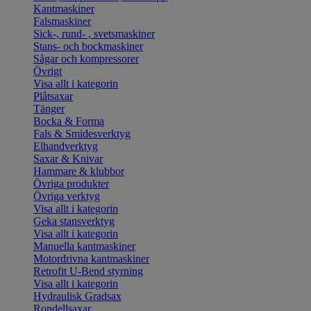
Kantmaskiner
Falsmaskiner
Sick-, rund- , svetsmaskiner
Stans- och bockmaskiner
Sågar och kompressorer
Övrigt
Visa allt i kategorin
Plåtsaxar
Tänger
Bocka & Forma
Fals & Smidesverktyg
Elhandverktyg
Saxar & Knivar
Hammare & klubbor
Övriga produkter
Övriga verktyg
Visa allt i kategorin
Geka stansverktyg
Visa allt i kategorin
Manuella kantmaskiner
Motordrivna kantmaskiner
Retrofit U-Bend styrning
Visa allt i kategorin
Hydraulisk Gradsax
Rondellsaxar