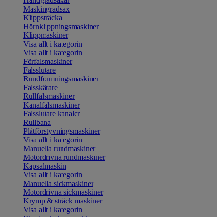
Handgradsaxar
Maskingradsax
Klippsträcka
Hörnklippningsmaskiner
Klippmaskiner
Visa allt i kategorin
Visa allt i kategorin
Förfalsmaskiner
Falsslutare
Rundformningsmaskiner
Falsskärare
Rullfalsmaskiner
Kanalfalsmaskiner
Falsslutare kanaler
Rullbana
Plåtförstyvningsmaskiner
Visa allt i kategorin
Manuella rundmaskiner
Motordrivna rundmaskiner
Kapsalmaskin
Visa allt i kategorin
Manuella sickmaskiner
Motordrivna sickmaskiner
Krymp & sträck maskiner
Visa allt i kategorin