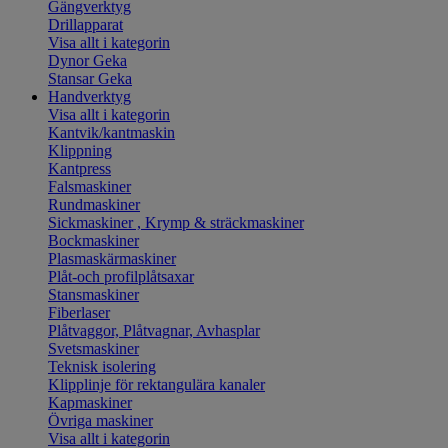
Gängverktyg
Drillapparat
Visa allt i kategorin
Dynor Geka
Stansar Geka
Handverktyg
Visa allt i kategorin
Kantvik/kantmaskin
Klippning
Kantpress
Falsmaskiner
Rundmaskiner
Sickmaskiner , Krymp & sträckmaskiner
Bockmaskiner
Plasmaskärmaskiner
Plåt-och profilplåtsaxar
Stansmaskiner
Fiberlaser
Plåtvaggor, Plåtvagnar, Avhasplar
Svetsmaskiner
Teknisk isolering
Klipplinje för rektangulära kanaler
Kapmaskiner
Övriga maskiner
Visa allt i kategorin