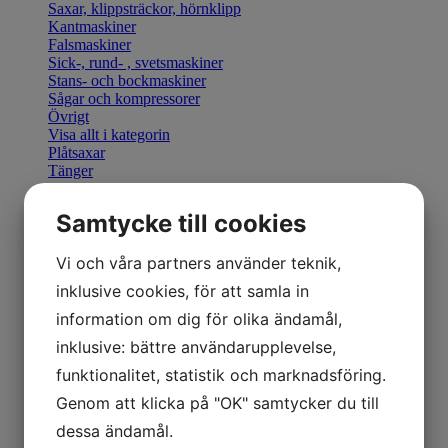
Saxar, klippsträckor, hörnklipp
Kantmaskiner
Falsmaskiner
Sick-, rund- , svetsmaskiner
Stans- och bockmaskiner
Sågar och kompressorer
Övrigt
Visa allt i kategorin
Plåtsaxar
Tänger
Bocka & Forma
Fals & Smidesverktyg
Samtycke till cookies
Elhandverktyg
Saxar & Knivar
Hammare & klubbor
Vi och våra partners använder teknik,
Övriga produkter
inklusive cookies, för att samla in
Övriga verktyg
Visa allt i kategorin
information om dig för olika ändamål,
Geka stansverktyg
inklusive: bättre användarupplevelse,
Visa allt i kategorin
Manuella kantmaskiner
funktionalitet, statistik och marknadsföring.
Motordrivna kantmaskiner
Genom att klicka på "OK" samtycker du till
Retrofit U-Bend styrning
Visa allt i kategorin
dessa ändamål.
Hydraulisk Gradsax