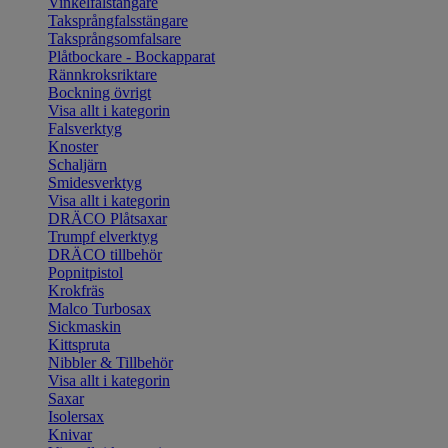
Vinkelfalstängare
Taksprångfalsstängare
Taksprångsomfalsare
Plåtbockare - Bockapparat
Rännkroksriktare
Bockning övrigt
Visa allt i kategorin
Falsverktyg
Knoster
Schaljärn
Smidesverktyg
Visa allt i kategorin
DRÄCO Plåtsaxar
Trumpf elverktyg
DRÄCO tillbehör
Popnitpistol
Krokfräs
Malco Turbosax
Sickmaskin
Kittspruta
Nibbler & Tillbehör
Visa allt i kategorin
Saxar
Isolersax
Knivar