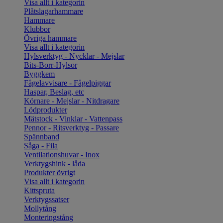
Visa allt i kategorin
Plåtslagarhammare
Hammare
Klubbor
Övriga hammare
Visa allt i kategorin
Hylsverktyg - Nycklar - Mejslar
Bits-Borr-Hylsor
Byggkem
Fågelavvisare - Fågelpiggar
Haspar, Beslag, etc
Körnare - Mejslar - Nitdragare
Lödprodukter
Mätstock - Vinklar - Vattenpass
Pennor - Ritsverktyg - Passare
Spännband
Såga - Fila
Ventilationshuvar - Inox
Verktygshink - låda
Produkter övrigt
Visa allt i kategorin
Kittspruta
Verktygssatser
Mollytång
Monteringstång