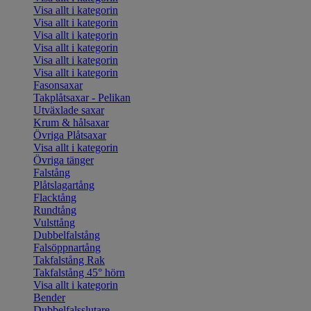
Visa allt i kategorin
Visa allt i kategorin
Visa allt i kategorin
Visa allt i kategorin
Visa allt i kategorin
Visa allt i kategorin
Fasonsaxar
Takplåtsaxar - Pelikan
Utväxlade saxar
Krum & hålsaxar
Övriga Plåtsaxar
Visa allt i kategorin
Övriga tänger
Falstång
Plåtslagartång
Flacktång
Rundtång
Vulsttång
Dubbelfalstång
Falsöppnartång
Takfalstång Rak
Takfalstång 45° hörn
Visa allt i kategorin
Bender
Dubbelfalsslutare