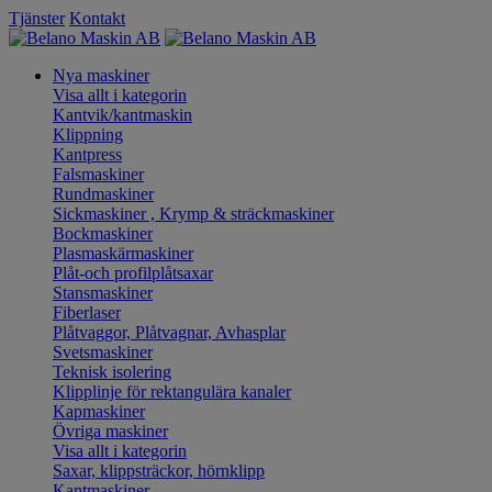
Tjänster
Kontakt
Nya maskiner
Visa allt i kategorin
Kantvik/kantmaskin
Klippning
Kantpress
Falsmaskiner
Rundmaskiner
Sickmaskiner , Krymp & sträckmaskiner
Bockmaskiner
Plasmaskärmaskiner
Plåt-och profilplåtsaxar
Stansmaskiner
Fiberlaser
Plåtvaggor, Plåtvagnar, Avhasplar
Svetsmaskiner
Teknisk isolering
Klipplinje för rektangulära kanaler
Kapmaskiner
Övriga maskiner
Visa allt i kategorin
Saxar, klippsträckor, hörnklipp
Kantmaskiner