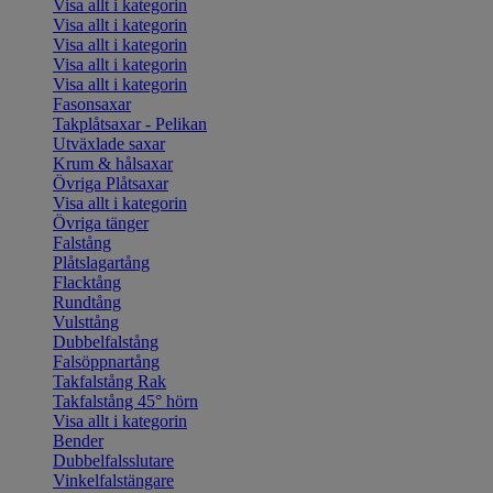
Visa allt i kategorin
Visa allt i kategorin
Visa allt i kategorin
Visa allt i kategorin
Visa allt i kategorin
Fasonsaxar
Takplåtsaxar - Pelikan
Utväxlade saxar
Krum & hålsaxar
Övriga Plåtsaxar
Visa allt i kategorin
Övriga tänger
Falstång
Plåtslagartång
Flacktång
Rundtång
Vulsttång
Dubbelfalstång
Falsöppnartång
Takfalstång Rak
Takfalstång 45° hörn
Visa allt i kategorin
Bender
Dubbelfalsslutare
Vinkelfalstängare