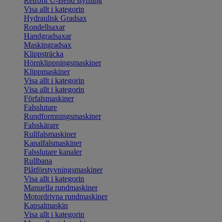
Retrofit U-Bend styrning
Visa allt i kategorin
Hydraulisk Gradsax
Rondellsaxar
Handgradsaxar
Maskingradsax
Klippsträcka
Hörnklippningsmaskiner
Klippmaskiner
Visa allt i kategorin
Visa allt i kategorin
Förfalsmaskiner
Falsslutare
Rundformningsmaskiner
Falsskärare
Rullfalsmaskiner
Kanalfalsmaskiner
Falsslutare kanaler
Rullbana
Plåtförstyvningsmaskiner
Visa allt i kategorin
Manuella rundmaskiner
Motordrivna rundmaskiner
Kapsalmaskin
Visa allt i kategorin