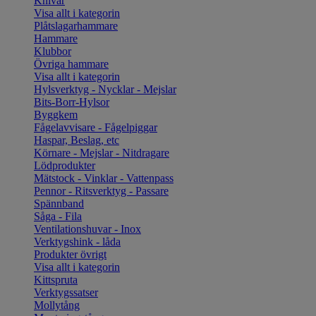
Knivar
Visa allt i kategorin
Plåtslagarhammare
Hammare
Klubbor
Övriga hammare
Visa allt i kategorin
Hylsverktyg - Nycklar - Mejslar
Bits-Borr-Hylsor
Byggkem
Fågelavvisare - Fågelpiggar
Haspar, Beslag, etc
Körnare - Mejslar - Nitdragare
Lödprodukter
Mätstock - Vinklar - Vattenpass
Pennor - Ritsverktyg - Passare
Spännband
Såga - Fila
Ventilationshuvar - Inox
Verktygshink - låda
Produkter övrigt
Visa allt i kategorin
Kittspruta
Verktygssatser
Mollytång