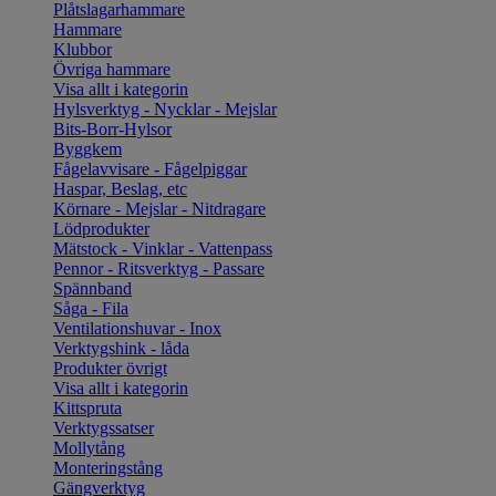
Plåtslagarhammare
Hammare
Klubbor
Övriga hammare
Visa allt i kategorin
Hylsverktyg - Nycklar - Mejslar
Bits-Borr-Hylsor
Byggkem
Fågelavvisare - Fågelpiggar
Haspar, Beslag, etc
Körnare - Mejslar - Nitdragare
Lödprodukter
Mätstock - Vinklar - Vattenpass
Pennor - Ritsverktyg - Passare
Spännband
Såga - Fila
Ventilationshuvar - Inox
Verktygshink - låda
Produkter övrigt
Visa allt i kategorin
Kittspruta
Verktygssatser
Mollytång
Monteringstång
Gängverktyg