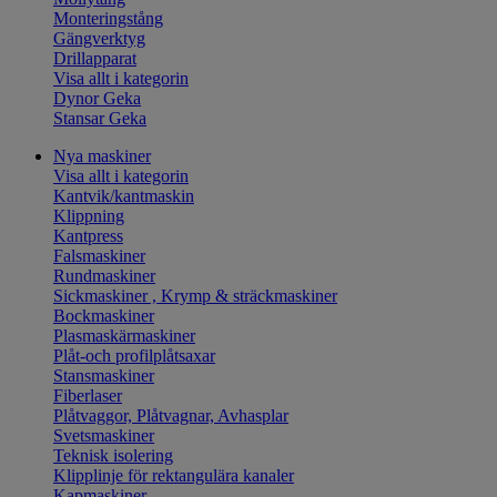
Monteringstång
Gängverktyg
Drillapparat
Visa allt i kategorin
Dynor Geka
Stansar Geka
Nya maskiner
Visa allt i kategorin
Kantvik/kantmaskin
Klippning
Kantpress
Falsmaskiner
Rundmaskiner
Sickmaskiner , Krymp & sträckmaskiner
Bockmaskiner
Plasmaskärmaskiner
Plåt-och profilplåtsaxar
Stansmaskiner
Fiberlaser
Plåtvaggor, Plåtvagnar, Avhasplar
Svetsmaskiner
Teknisk isolering
Klipplinje för rektangulära kanaler
Kapmaskiner