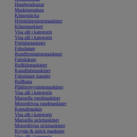
Handgradsaxar
Maskingradsax
Klippsträcka
Hörnklippningsmaskiner
Klippmaskiner
Visa allt i kategorin
Visa allt i kategorin
Förfalsmaskiner
Falsslutare
Rundformningsmaskiner
Falsskärare
Rullfalsmaskiner
Kanalfalsmaskiner
Falsslutare kanaler
Rullbana
Plåtförstyvningsmaskiner
Visa allt i kategorin
Manuella rundmaskiner
Motordrivna rundmaskiner
Kapsalmaskin
Visa allt i kategorin
Manuella sickmaskiner
Motordrivna sickmaskiner
Krymp & sträck maskiner
Visa allt i kategorin