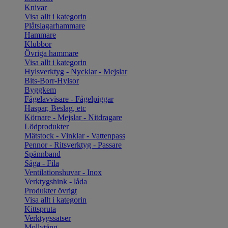
Knivar
Visa allt i kategorin
Plåtslagarhammare
Hammare
Klubbor
Övriga hammare
Visa allt i kategorin
Hylsverktyg - Nycklar - Mejslar
Bits-Borr-Hylsor
Byggkem
Fågelavvisare - Fågelpiggar
Haspar, Beslag, etc
Körnare - Mejslar - Nitdragare
Lödprodukter
Mätstock - Vinklar - Vattenpass
Pennor - Ritsverktyg - Passare
Spännband
Såga - Fila
Ventilationshuvar - Inox
Verktygshink - låda
Produkter övrigt
Visa allt i kategorin
Kittspruta
Verktygssatser
Mollytång