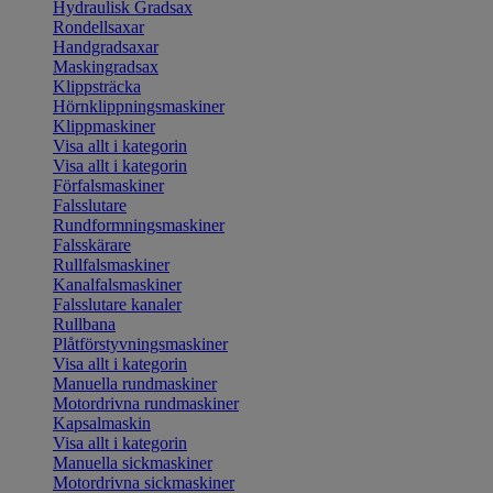
Hydraulisk Gradsax
Rondellsaxar
Handgradsaxar
Maskingradsax
Klippsträcka
Hörnklippningsmaskiner
Klippmaskiner
Visa allt i kategorin
Visa allt i kategorin
Förfalsmaskiner
Falsslutare
Rundformningsmaskiner
Falsskärare
Rullfalsmaskiner
Kanalfalsmaskiner
Falsslutare kanaler
Rullbana
Plåtförstyvningsmaskiner
Visa allt i kategorin
Manuella rundmaskiner
Motordrivna rundmaskiner
Kapsalmaskin
Visa allt i kategorin
Manuella sickmaskiner
Motordrivna sickmaskiner