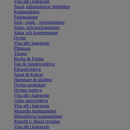
Visa allt i kategorin
Saxar, klippsträckor, hörnklipp
Kantmaskiner
Falsmaskiner
Sick-, rund- , svetsmaskiner
Stans- och bockmaskiner
Sågar och kompressorer
Övrigt
Visa allt i kategorin
Plåtsaxar
Tänger
Bocka & Forma
Fals & Smidesverktyg
Elhandverktyg
Saxar & Knivar
Hammare & klubbor
Övriga produkter
Övriga verktyg
Visa allt i kategorin
Geka stansverktyg
Visa allt i kategorin
Manuella kantmaskiner
Motordrivna kantmaskiner
Retrofit U-Bend styrning
Visa allt i kategorin