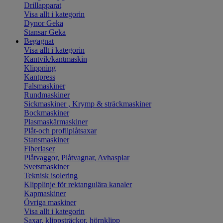
Drillapparat
Visa allt i kategorin
Dynor Geka
Stansar Geka
Begagnat
Visa allt i kategorin
Kantvik/kantmaskin
Klippning
Kantpress
Falsmaskiner
Rundmaskiner
Sickmaskiner , Krymp & sträckmaskiner
Bockmaskiner
Plasmaskärmaskiner
Plåt-och profilplåtsaxar
Stansmaskiner
Fiberlaser
Plåtvaggor, Plåtvagnar, Avhasplar
Svetsmaskiner
Teknisk isolering
Klipplinje för rektangulära kanaler
Kapmaskiner
Övriga maskiner
Visa allt i kategorin
Saxar, klippsträckor, hörnklipp