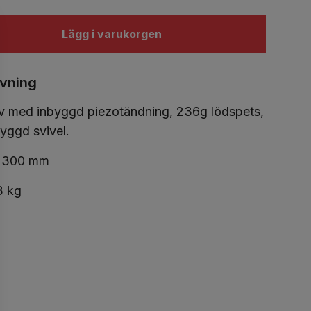
Lägg i varukorgen
ivning
v med inbyggd piezotändning, 236g lödspets,
yggd svivel.
: 300 mm
,3 kg