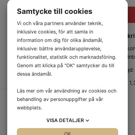
Samtycke till cookies
Vi och våra partners använder teknik,
inklusive cookies, för att samla in
Beskr
information om dig för olika ändamål,
Lödkol
inklusive: bättre användarupplevelse,
och inb
funktionalitet, statistik och marknadsföring.
Genom att klicka på "OK" samtycker du till
Längd
dessa ändamål.
Vikt: 1
Läs mer om vår användning av cookies och
behandling av personuppgifter på vår
webbplats.
VISA
DETALJER
JA
NEJ
OK
JA
NEJ