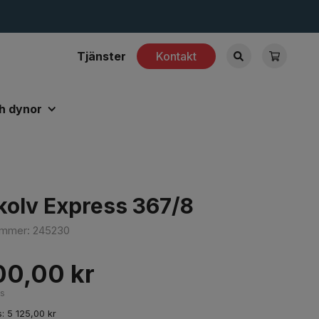
Tjänster
Kontakt
h dynor
kolv Express 367/8
nummer:
245230
00,00
kr
ms
s:
5 125,00
kr