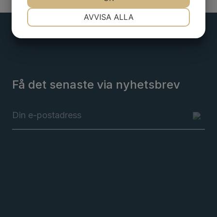
NÖDVÄNDIG
INSTÄLLNINGAR
AVVISA ALLA
JA
NEJ
JA
NEJ
MARKNADSFÖRING
STATISTIK
Få det senaste via nyhetsbrev