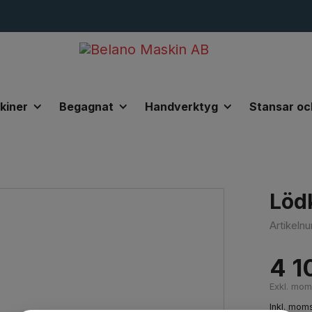
kiner
Begagnat
Handverktyg
Stansar oc
odukter
Lödkolv Express 367/8
Löd
Artikel
4 1
Exkl. mo
Inkl. mom