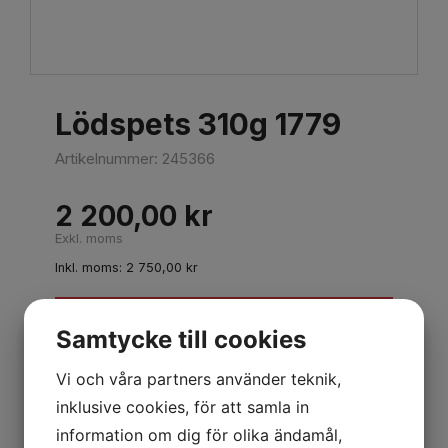
Lödspets 310g 1779
Artikelnummer:
245366
2 200,00
kr
Exkl. moms
Inkl. moms:
2 750,00
kr
Lägg i varukorgen
Samtycke till cookies
Vi och våra partners använder teknik,
Beskrivning
inklusive cookies, för att samla in
information om dig för olika ändamål,