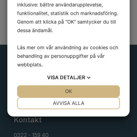
inklusive: bättre användarupplevelse,
funktionalitet, statistik och marknadsföring.
Genom att klicka på "OK" samtycker du till
dessa ändamål.
Läs mer om vår användning av cookies och
behandling av personuppgifter på vår
webbplats.
Adress
VISA
DETALJER
Borgens gata 6
JA
NEJ
OK
JA
NEJ
Alingsås
NÖDVÄNDIG
INSTÄLLNINGAR
AVVISA ALLA
JA
NEJ
JA
NEJ
Kontakt
MARKNADSFÖRING
STATISTIK
0322 - 159 40