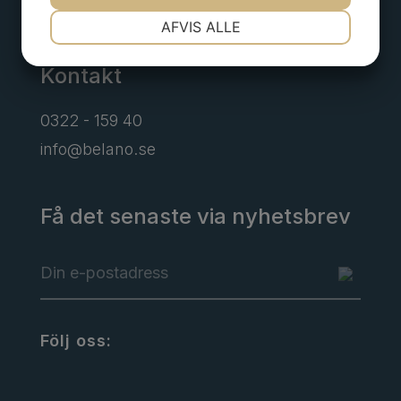
Alingsås
NØDVENDIGE
PRÆFERENCER
AFVIS ALLE
Kontakt
MARKETING
STATISTIK
0322 - 159 40
info@belano.se
Få det senaste via nyhetsbrev
Följ oss: