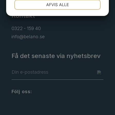
NØDVENDIGE
PRÆFERENCER
AFVIS ALLE
Kontakt
MARKETING
STATISTIK
0322 - 159 40
info@belano.se
Få det senaste via nyhetsbrev
Följ oss: