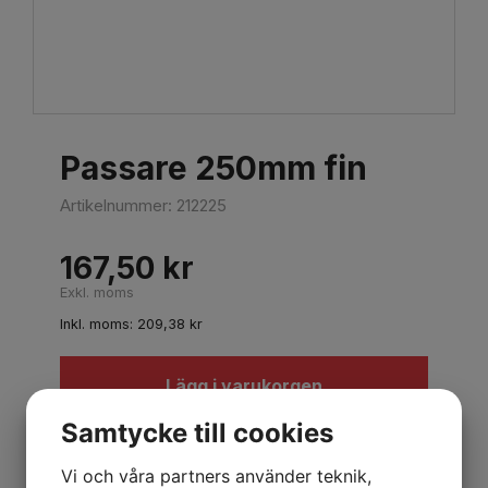
Passare 250mm fin
Artikelnummer:
212225
167,50
kr
Exkl. moms
Inkl. moms:
209,38
kr
Lägg i varukorgen
Samtycke till cookies
Beskrivning
Vi och våra partners använder teknik,