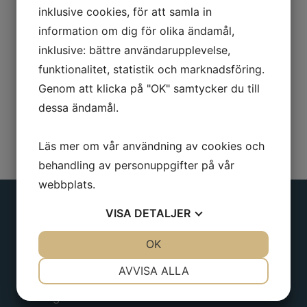
inklusive cookies, för att samla in
Med fininställning
information om dig för olika ändamål,
Skänkellängd: 250 mm
inklusive: bättre användarupplevelse,
funktionalitet, statistik och marknadsföring.
Genom att klicka på "OK" samtycker du till
dessa ändamål.
Läs mer om vår användning av cookies och
behandling av personuppgifter på vår
webbplats.
VISA
DETALJER
Adress
JA
NEJ
OK
JA
NEJ
NÖDVÄNDIG
INSTÄLLNINGAR
AVVISA ALLA
Borgens gata 6
JA
NEJ
JA
NEJ
Alingsås