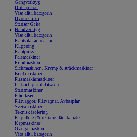
Gängverktyg
Drillapparat
Visa allt i kategorin
Dynor Geka
Stansar Geka
Handverktyg
Visa allt i kategorin
Kantvik/kantmaskin
Klippning
Kantpress
Falsmaskiner
Rundmaskiner
Sickmaskiner , Krymp & sträckmaskiner
Bockmaskiner
Plasmaskärmaskiner
Plåt-och profilplåtsaxar
Stansmaskiner
Fiberlaser
Plåtvaggor, Plåtvagnar, Avhasplar
Svetsmaskiner
Teknisk isolering
Klipplinje för rektangulära kanaler
Kapmaskiner
Övriga maskiner
Visa allt i kategorin