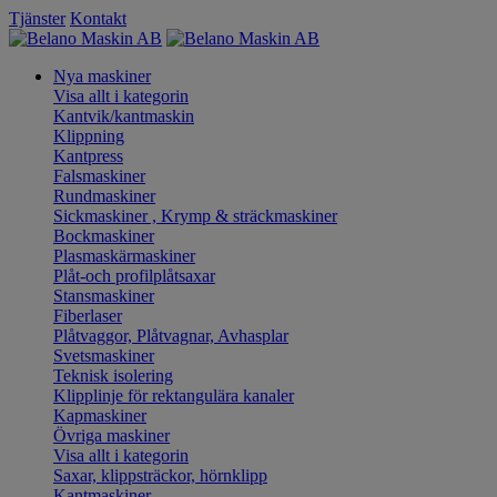
Tjänster
Kontakt
Nya maskiner
Visa allt i kategorin
Kantvik/kantmaskin
Klippning
Kantpress
Falsmaskiner
Rundmaskiner
Sickmaskiner , Krymp & sträckmaskiner
Bockmaskiner
Plasmaskärmaskiner
Plåt-och profilplåtsaxar
Stansmaskiner
Fiberlaser
Plåtvaggor, Plåtvagnar, Avhasplar
Svetsmaskiner
Teknisk isolering
Klipplinje för rektangulära kanaler
Kapmaskiner
Övriga maskiner
Visa allt i kategorin
Saxar, klippsträckor, hörnklipp
Kantmaskiner