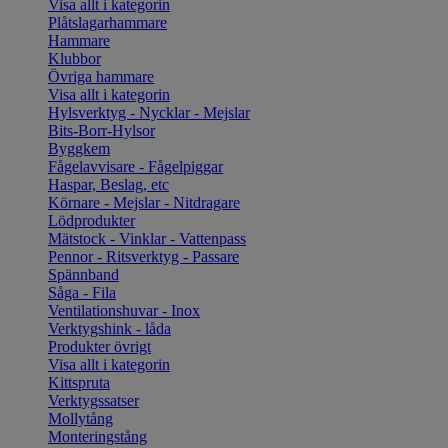
Visa allt i kategorin
Plåtslagarhammare
Hammare
Klubbor
Övriga hammare
Visa allt i kategorin
Hylsverktyg - Nycklar - Mejslar
Bits-Borr-Hylsor
Byggkem
Fågelavvisare - Fågelpiggar
Haspar, Beslag, etc
Körnare - Mejslar - Nitdragare
Lödprodukter
Mätstock - Vinklar - Vattenpass
Pennor - Ritsverktyg - Passare
Spännband
Såga - Fila
Ventilationshuvar - Inox
Verktygshink - låda
Produkter övrigt
Visa allt i kategorin
Kittspruta
Verktygssatser
Mollytång
Monteringstång