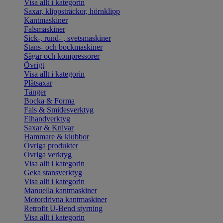
Visa allt i kategorin
Saxar, klippsträckor, hörnklipp
Kantmaskiner
Falsmaskiner
Sick-, rund- , svetsmaskiner
Stans- och bockmaskiner
Sågar och kompressorer
Övrigt
Visa allt i kategorin
Plåtsaxar
Tänger
Bocka & Forma
Fals & Smidesverktyg
Elhandverktyg
Saxar & Knivar
Hammare & klubbor
Övriga produkter
Övriga verktyg
Visa allt i kategorin
Geka stansverktyg
Visa allt i kategorin
Manuella kantmaskiner
Motordrivna kantmaskiner
Retrofit U-Bend styrning
Visa allt i kategorin