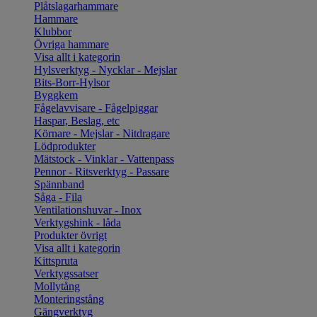
Plåtslagarhammare
Hammare
Klubbor
Övriga hammare
Visa allt i kategorin
Hylsverktyg - Nycklar - Mejslar
Bits-Borr-Hylsor
Byggkem
Fågelavvisare - Fågelpiggar
Haspar, Beslag, etc
Körnare - Mejslar - Nitdragare
Lödprodukter
Mätstock - Vinklar - Vattenpass
Pennor - Ritsverktyg - Passare
Spännband
Såga - Fila
Ventilationshuvar - Inox
Verktygshink - låda
Produkter övrigt
Visa allt i kategorin
Kittspruta
Verktygssatser
Mollytång
Monteringstång
Gängverktyg