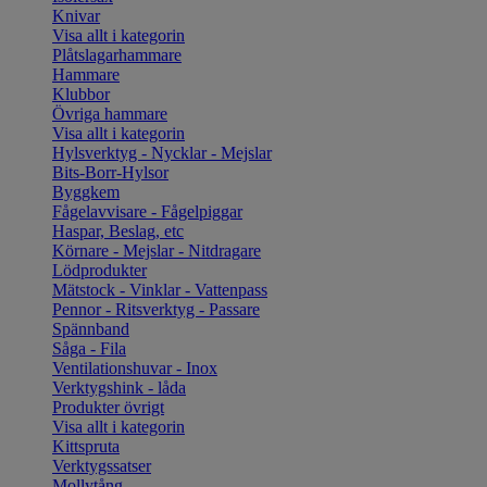
Knivar
Visa allt i kategorin
Plåtslagarhammare
Hammare
Klubbor
Övriga hammare
Visa allt i kategorin
Hylsverktyg - Nycklar - Mejslar
Bits-Borr-Hylsor
Byggkem
Fågelavvisare - Fågelpiggar
Haspar, Beslag, etc
Körnare - Mejslar - Nitdragare
Lödprodukter
Mätstock - Vinklar - Vattenpass
Pennor - Ritsverktyg - Passare
Spännband
Såga - Fila
Ventilationshuvar - Inox
Verktygshink - låda
Produkter övrigt
Visa allt i kategorin
Kittspruta
Verktygssatser
Mollytång