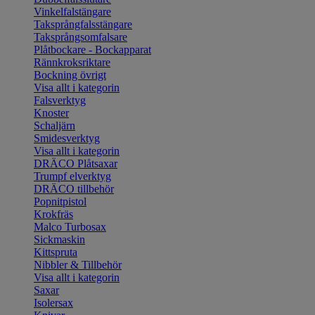
Vinkelfalstängare
Taksprångfalsstängare
Taksprångsomfalsare
Plåtbockare - Bockapparat
Rännkroksriktare
Bockning övrigt
Visa allt i kategorin
Falsverktyg
Knoster
Schaljärn
Smidesverktyg
Visa allt i kategorin
DRÄCO Plåtsaxar
Trumpf elverktyg
DRÄCO tillbehör
Popnitpistol
Krokfräs
Malco Turbosax
Sickmaskin
Kittspruta
Nibbler & Tillbehör
Visa allt i kategorin
Saxar
Isolersax