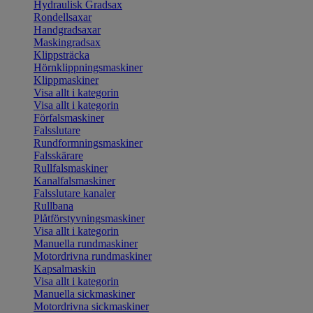
Hydraulisk Gradsax
Rondellsaxar
Handgradsaxar
Maskingradsax
Klippsträcka
Hörnklippningsmaskiner
Klippmaskiner
Visa allt i kategorin
Visa allt i kategorin
Förfalsmaskiner
Falsslutare
Rundformningsmaskiner
Falsskärare
Rullfalsmaskiner
Kanalfalsmaskiner
Falsslutare kanaler
Rullbana
Plåtförstyvningsmaskiner
Visa allt i kategorin
Manuella rundmaskiner
Motordrivna rundmaskiner
Kapsalmaskin
Visa allt i kategorin
Manuella sickmaskiner
Motordrivna sickmaskiner