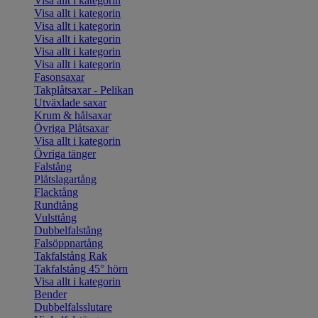
Visa allt i kategorin
Visa allt i kategorin
Visa allt i kategorin
Visa allt i kategorin
Visa allt i kategorin
Visa allt i kategorin
Fasonsaxar
Takplåtsaxar - Pelikan
Utväxlade saxar
Krum & hålsaxar
Övriga Plåtsaxar
Visa allt i kategorin
Övriga tänger
Falstång
Plåtslagartång
Flacktång
Rundtång
Vulsttång
Dubbelfalstång
Falsöppnartång
Takfalstång Rak
Takfalstång 45° hörn
Visa allt i kategorin
Bender
Dubbelfalsslutare