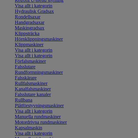
Retrofit U-Bend styrning
Visa allt i kategorin
Hydraulisk Gradsax
Rondellsaxar
Handgradsaxar
Maskingradsax
Klippsträcka
Hörnklippningsmaskiner
Klippmaskiner
Visa allt i kategorin
Visa allt i kategorin
Förfalsmaskiner
Falsslutare
Rundformningsmaskiner
Falsskärare
Rullfalsmaskiner
Kanalfalsmaskiner
Falsslutare kanaler
Rullbana
Plåtförstyvningsmaskiner
Visa allt i kategorin
Manuella rundmaskiner
Motordrivna rundmaskiner
Kapsalmaskin
Visa allt i kategorin