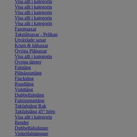
Visa allt i kategorin
Visa allt i kategorin
Visa allt i kategorin
Visa allt i kategorin
Visa allt i kategorin
Fasonsaxar
Takplåtsaxar - Pelikan
Utväxlade saxar
Krum & hålsaxar
Övriga Plåtsaxar
Visa allt i kategorin
Övriga tänger
Falstång
Plåtslagartång
Flacktång
Rundtång
Vulsttång
Dubbelfalstång
Falsöppnartång
Takfalstång Rak
Takfalstång 45° hörn
Visa allt i kategorin
Bender
Dubbelfalsslutare
Vinkelfalstängare