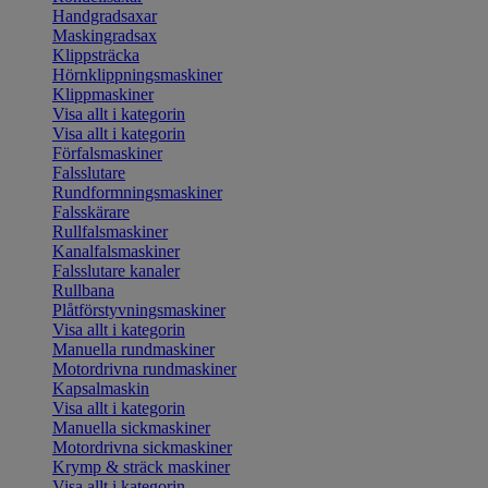
Handgradsaxar
Maskingradsax
Klippsträcka
Hörnklippningsmaskiner
Klippmaskiner
Visa allt i kategorin
Visa allt i kategorin
Förfalsmaskiner
Falsslutare
Rundformningsmaskiner
Falsskärare
Rullfalsmaskiner
Kanalfalsmaskiner
Falsslutare kanaler
Rullbana
Plåtförstyvningsmaskiner
Visa allt i kategorin
Manuella rundmaskiner
Motordrivna rundmaskiner
Kapsalmaskin
Visa allt i kategorin
Manuella sickmaskiner
Motordrivna sickmaskiner
Krymp & sträck maskiner
Visa allt i kategorin