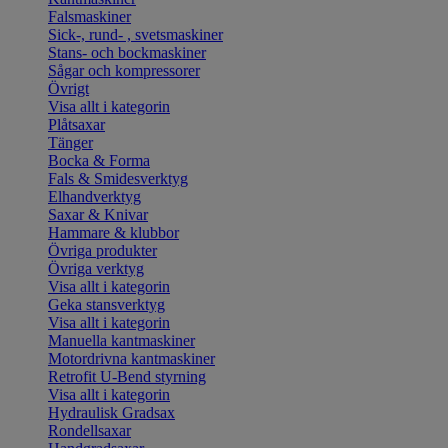
Falsmaskiner
Sick-, rund- , svetsmaskiner
Stans- och bockmaskiner
Sågar och kompressorer
Övrigt
Visa allt i kategorin
Plåtsaxar
Tänger
Bocka & Forma
Fals & Smidesverktyg
Elhandverktyg
Saxar & Knivar
Hammare & klubbor
Övriga produkter
Övriga verktyg
Visa allt i kategorin
Geka stansverktyg
Visa allt i kategorin
Manuella kantmaskiner
Motordrivna kantmaskiner
Retrofit U-Bend styrning
Visa allt i kategorin
Hydraulisk Gradsax
Rondellsaxar