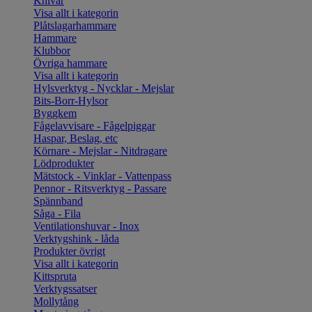
Knivar
Visa allt i kategorin
Plåtslagarhammare
Hammare
Klubbor
Övriga hammare
Visa allt i kategorin
Hylsverktyg - Nycklar - Mejslar
Bits-Borr-Hylsor
Byggkem
Fågelavvisare - Fågelpiggar
Haspar, Beslag, etc
Körnare - Mejslar - Nitdragare
Lödprodukter
Mätstock - Vinklar - Vattenpass
Pennor - Ritsverktyg - Passare
Spännband
Såga - Fila
Ventilationshuvar - Inox
Verktygshink - låda
Produkter övrigt
Visa allt i kategorin
Kittspruta
Verktygssatser
Mollytång