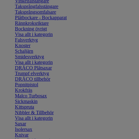
Vinkelfalstängare
Taksprångfalsstängare
Taksprångsomfalsare
Plåtbockare - Bockapparat
Rännkroksriktare
Bockning övrigt
Visa allt i kategorin
Falsverktyg
Knoster
Schaljärn
Smidesverktyg
Visa allt i kategorin
DRÄCO Plåtsaxar
Trumpf elverktyg
DRÄCO tillbehör
Popnitpistol
Krokfräs
Malco Turbosax
Sickmaskin
Kittspruta
Nibbler & Tillbehör
Visa allt i kategorin
Saxar
Isolersax
Knivar