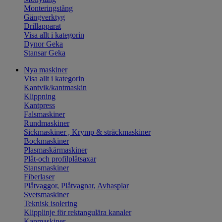
Monteringstång
Gängverktyg
Drillapparat
Visa allt i kategorin
Dynor Geka
Stansar Geka
Nya maskiner
Visa allt i kategorin
Kantvik/kantmaskin
Klippning
Kantpress
Falsmaskiner
Rundmaskiner
Sickmaskiner , Krymp & sträckmaskiner
Bockmaskiner
Plasmaskärmaskiner
Plåt-och profilplåtsaxar
Stansmaskiner
Fiberlaser
Plåtvaggor, Plåtvagnar, Avhasplar
Svetsmaskiner
Teknisk isolering
Klipplinje för rektangulära kanaler
Kapmaskiner