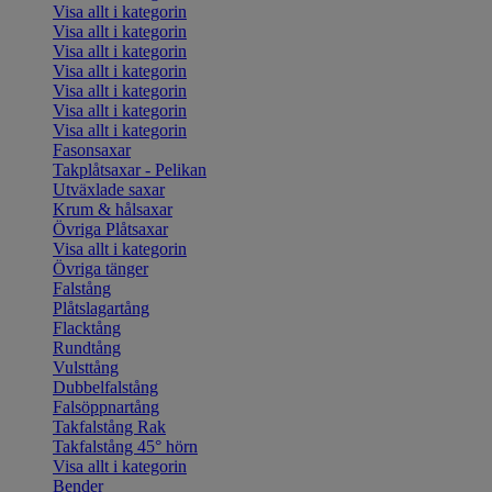
Visa allt i kategorin
Visa allt i kategorin
Visa allt i kategorin
Visa allt i kategorin
Visa allt i kategorin
Visa allt i kategorin
Visa allt i kategorin
Fasonsaxar
Takplåtsaxar - Pelikan
Utväxlade saxar
Krum & hålsaxar
Övriga Plåtsaxar
Visa allt i kategorin
Övriga tänger
Falstång
Plåtslagartång
Flacktång
Rundtång
Vulsttång
Dubbelfalstång
Falsöppnartång
Takfalstång Rak
Takfalstång 45° hörn
Visa allt i kategorin
Bender