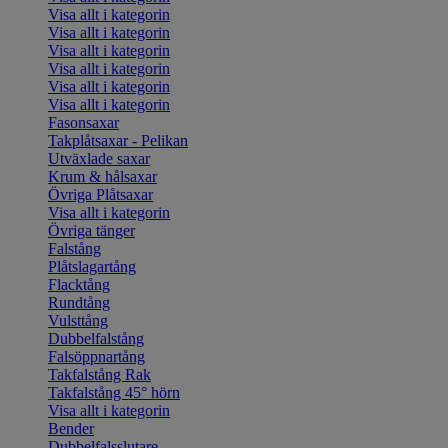
Visa allt i kategorin
Visa allt i kategorin
Visa allt i kategorin
Visa allt i kategorin
Visa allt i kategorin
Visa allt i kategorin
Fasonsaxar
Takplåtsaxar - Pelikan
Utväxlade saxar
Krum & hålsaxar
Övriga Plåtsaxar
Visa allt i kategorin
Övriga tänger
Falstång
Plåtslagartång
Flacktång
Rundtång
Vulsttång
Dubbelfalstång
Falsöppnartång
Takfalstång Rak
Takfalstång 45° hörn
Visa allt i kategorin
Bender
Dubbelfalsslutare