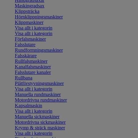
Handgradsaxar
Maskingradsax
Klippsträcka
Hörnklippningsmaskiner
Klippmaskiner
Visa allt i kategorin
Visa allt i kategorin
Förfalsmaskiner
Falsslutare
Rundformningsmaskiner
Falsskärare
Rullfalsmaskiner
Kanalfalsmaskiner
Falsslutare kanaler
Rullbana
Plåtförstyvningsmaskiner
Visa allt i kategorin
Manuella rundmaskiner
Motordrivna rundmaskiner
Kapsalmaskin
Visa allt i kategorin
Manuella sickmaskiner
Motordrivna sickmaskiner
Krymp & sträck maskiner
Visa allt i kategorin