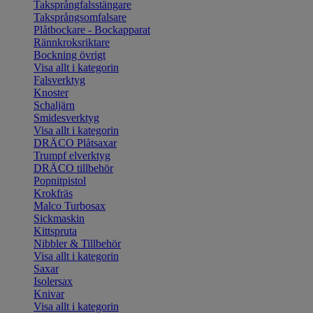
Taksprångfalsstängare
Taksprångsomfalsare
Plåtbockare - Bockapparat
Rännkroksriktare
Bockning övrigt
Visa allt i kategorin
Falsverktyg
Knoster
Schaljärn
Smidesverktyg
Visa allt i kategorin
DRÄCO Plåtsaxar
Trumpf elverktyg
DRÄCO tillbehör
Popnitpistol
Krokfräs
Malco Turbosax
Sickmaskin
Kittspruta
Nibbler & Tillbehör
Visa allt i kategorin
Saxar
Isolersax
Knivar
Visa allt i kategorin