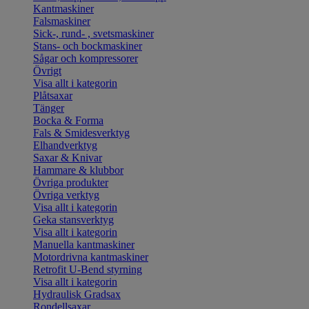
Kantmaskiner
Falsmaskiner
Sick-, rund- , svetsmaskiner
Stans- och bockmaskiner
Sågar och kompressorer
Övrigt
Visa allt i kategorin
Plåtsaxar
Tänger
Bocka & Forma
Fals & Smidesverktyg
Elhandverktyg
Saxar & Knivar
Hammare & klubbor
Övriga produkter
Övriga verktyg
Visa allt i kategorin
Geka stansverktyg
Visa allt i kategorin
Manuella kantmaskiner
Motordrivna kantmaskiner
Retrofit U-Bend styrning
Visa allt i kategorin
Hydraulisk Gradsax
Rondellsaxar