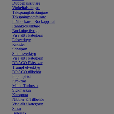
Dubbelfalsslutare
Vinkelfalstängare
Taksprångfalsstängare
Taksprångsomfalsare
Plåtbockare - Bockapparat
Rännkroksriktare
Bockning övrigt
Visa allt i kategorin
Falsverktyg
Knoster
Schaljärn
Smidesverktyg
Visa allt i kategorin
DRÄCO Plåtsaxar
Trumpf elverktyg
DRÄCO tillbehör
Popnitpistol
Krokfräs
Malco Turbosax
Sickmaskin
Kittspruta
Nibbler & Tillbehör
Visa allt i kategorin
Saxar
Isolersax