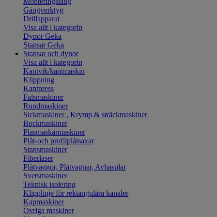
Monteringstång
Gängverktyg
Drillapparat
Visa allt i kategorin
Dynor Geka
Stansar Geka
Stansar och dynor
Visa allt i kategorin
Kantvik/kantmaskin
Klippning
Kantpress
Falsmaskiner
Rundmaskiner
Sickmaskiner , Krymp & sträckmaskiner
Bockmaskiner
Plasmaskärmaskiner
Plåt-och profilplåtsaxar
Stansmaskiner
Fiberlaser
Plåtvaggor, Plåtvagnar, Avhasplar
Svetsmaskiner
Teknisk isolering
Klipplinje för rektangulära kanaler
Kapmaskiner
Övriga maskiner