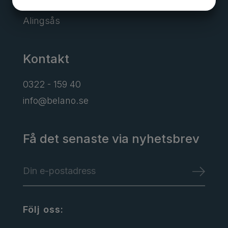
Borgens gata 6
JA
NEJ
JA
NEJ
Alingsås
MARKNADSFÖRING
STATISTIK
Kontakt
0322 - 159 40
info@belano.se
Få det senaste via nyhetsbrev
Följ oss: