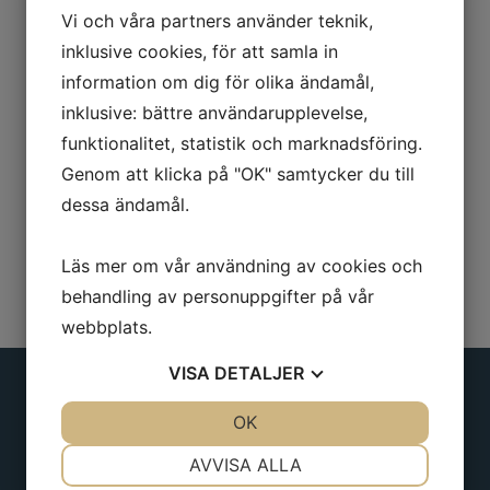
Vi och våra partners använder teknik,
Diameter: 6 mm
inklusive cookies, för att samla in
information om dig för olika ändamål,
Klinglängd: 80 mm
inklusive: bättre användarupplevelse,
Totallängd: 162 mm
funktionalitet, statistik och marknadsföring.
Genom att klicka på "OK" samtycker du till
dessa ändamål.
Läs mer om vår användning av cookies och
behandling av personuppgifter på vår
webbplats.
VISA
DETALJER
JA
NEJ
OK
JA
NEJ
Adress
NÖDVÄNDIG
INSTÄLLNINGAR
AVVISA ALLA