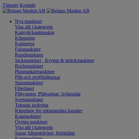
Tjänster
Kontakt
Nya maskiner
Visa allt i kategorin
Kantvik/kantmaskin
Klippning
Kantpress
Falsmaskiner
Rundmaskiner
Sickmaskiner , Krymp & sträckmaskiner
Bockmaskiner
Plasmaskärmaskiner
Plåt-och profilplåtsaxar
Stansmaskiner
Fiberlaser
Plåtvaggor, Plåtvagnar, Avhasplar
Svetsmaskiner
Teknisk isolering
Klipplinje för rektangulära kanaler
Kapmaskiner
Övriga maskiner
Visa allt i kategorin
Saxar, klippsträckor, hörnklipp
Kantmaskiner