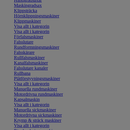
Handgradsaxar
Maskingradsax
Klippsträcka
Hörnklippningsmaskiner
Klippmaskiner
Visa allt i kategorin
Visa allt i kategorin
Förfalsmaskiner
Falsslutare
Rundformningsmaskiner
Falsskärare
Rullfalsmaskiner
Kanalfalsmaskiner
Falsslutare kanaler
Rullbana
Plåtförstyvningsmaskiner
Visa allt i kategorin
Manuella rundmaskiner
Motordrivna rundmaskiner
Kapsalmaskin
Visa allt i kategorin
Manuella sickmaskiner
Motordrivna sickmaskiner
Krymp & sträck maskiner
Visa allt i kategorin