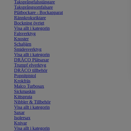
Taksprångfalsstängare
Taksprångsomfalsare
Plåtbockare - Bockapparat
Rännkroksriktare
Bockning övrigt
Visa allt i kategorin
Falsverktyg
Knoster
Schaljärn
Smidesverktyg
Visa allt i kategorin
DRÄCO Plåtsaxar
Trumpf elverktyg
DRÄCO tillbehör
Popnitpistol
Krokfräs
Malco Turbosax
Sickmaskin
Kittspruta
Nibbler & Tillbehör
Visa allt i kategorin
Saxar
Isolersax
Knivar
Visa allt i kategorin