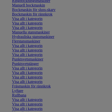
Ringbockningsmaskiner
Manuell bockmaskin
Bockmaskin för sluss-skarv
Bockmaskin för rännkrok
Visa allt i kategorin
Visa allt i kategorin
Visa allt i kategorin
Manuella stansmaskiner
Hydrauliska stansmaskiner
Flerstansmaskiner
Visa allt i kategorin
Visa allt i kategorin
Visa allt i kategorin
Punktsvetsmaskiner
Punktsvetstänger
Visa allt i kategorin
Visa allt i kategorin
Visa allt i kategorin
Visa allt i kategorin
Fräsmaskin för rännkrok
Lyftare
Rullbana
Visa allt i kategorin
Visa allt i kategorin
Visa allt i kategorin