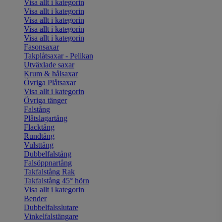
Visa allt i kategorin
Visa allt i kategorin
Visa allt i kategorin
Visa allt i kategorin
Visa allt i kategorin
Fasonsaxar
Takplåtsaxar - Pelikan
Utväxlade saxar
Krum & hålsaxar
Övriga Plåtsaxar
Visa allt i kategorin
Övriga tänger
Falstång
Plåtslagartång
Flacktång
Rundtång
Vulsttång
Dubbelfalstång
Falsöppnartång
Takfalstång Rak
Takfalstång 45° hörn
Visa allt i kategorin
Bender
Dubbelfalsslutare
Vinkelfalstängare