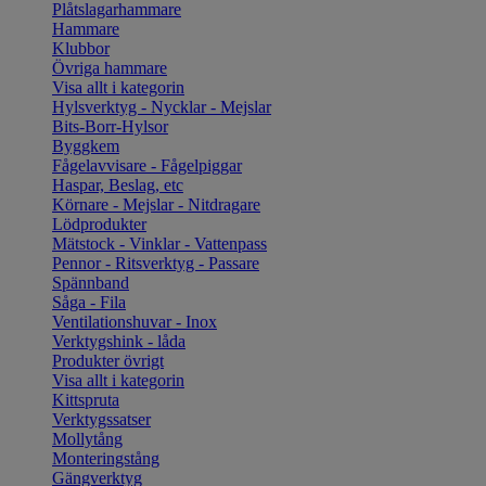
Plåtslagarhammare
Hammare
Klubbor
Övriga hammare
Visa allt i kategorin
Hylsverktyg - Nycklar - Mejslar
Bits-Borr-Hylsor
Byggkem
Fågelavvisare - Fågelpiggar
Haspar, Beslag, etc
Körnare - Mejslar - Nitdragare
Lödprodukter
Mätstock - Vinklar - Vattenpass
Pennor - Ritsverktyg - Passare
Spännband
Såga - Fila
Ventilationshuvar - Inox
Verktygshink - låda
Produkter övrigt
Visa allt i kategorin
Kittspruta
Verktygssatser
Mollytång
Monteringstång
Gängverktyg