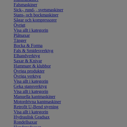
Falsmaskiner
Sick-, rund- , svetsmaskiner
Stans- och bockmaskiner
Sågar och kompressorer
Övrigt
Visa allt i kategorin
Plåtsaxar
Tänger
Bocka & Forma
Fals & Smidesverktyg
Elhandverktyg
Saxar & Knivar
Hammare & klubbor
Övriga produkter
Övriga verktyg
Visa allt i kategorin
Geka stansverktyg
Visa allt i kategorin
Manuella kantmaskiner
Motordrivna kantmaskiner
Retrofit U-Bend styrning
Visa allt i kategorin
Hydraulisk Gradsax
Rondellsaxar