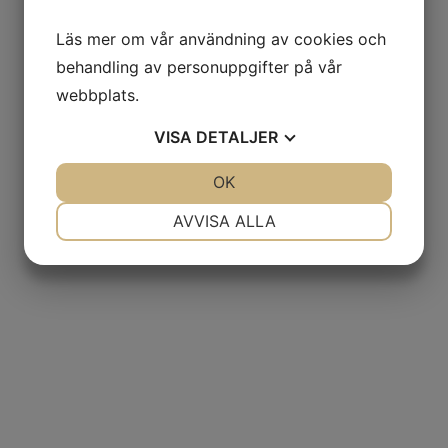
Läs mer om vår användning av cookies och
behandling av personuppgifter på vår
webbplats.
VISA
DETALJER
JA
NEJ
OK
JA
NEJ
NÖDVÄNDIG
INSTÄLLNINGAR
AVVISA ALLA
JA
NEJ
JA
NEJ
MARKNADSFÖRING
STATISTIK