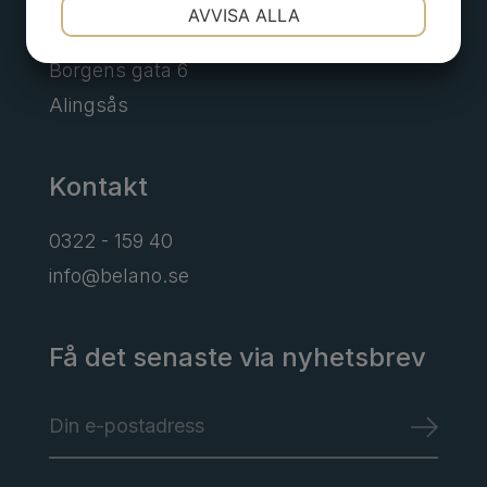
NÖDVÄNDIG
INSTÄLLNINGAR
Adress
AVVISA ALLA
JA
NEJ
JA
NEJ
Borgens gata 6
MARKNADSFÖRING
STATISTIK
Alingsås
Kontakt
0322 - 159 40
info@belano.se
Få det senaste via nyhetsbrev