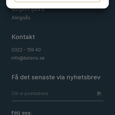
JA
NEJ
JA
NEJ
Borgens gata 6
MARKNADSFÖRING
STATISTIK
Alingsås
Kontakt
0322 - 159 40
info@belano.se
Få det senaste via nyhetsbrev
Följ oss: