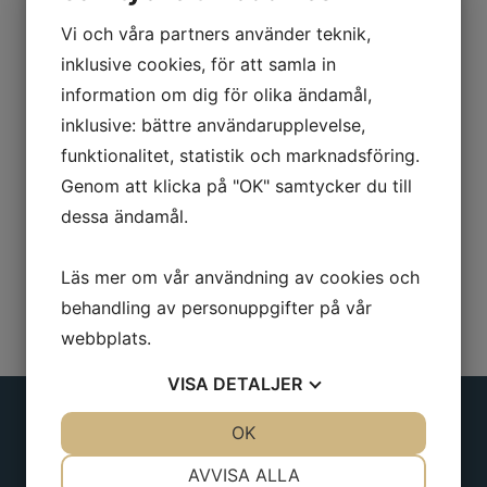
träskaft, vågtandade skär.
Vi och våra partners använder teknik,
inklusive cookies, för att samla in
Typ: Rak
information om dig för olika ändamål,
Längd: 550mm
inklusive: bättre användarupplevelse,
funktionalitet, statistik och marknadsföring.
Skärlängd: 220mm
Genom att klicka på "OK" samtycker du till
dessa ändamål.
Läs mer om vår användning av cookies och
behandling av personuppgifter på vår
webbplats.
VISA
DETALJER
JA
NEJ
OK
JA
NEJ
NÖDVÄNDIG
INSTÄLLNINGAR
Adress
AVVISA ALLA