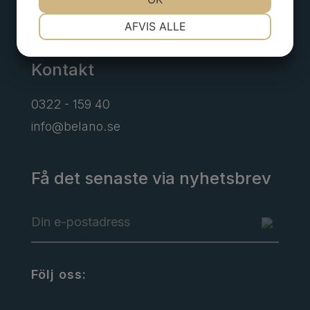
Alingsås
NØDVENDIGE
PRÆFERENCER
AFVIS ALLE
Kontakt
MARKETING
STATISTIK
0322 - 159 40
info@belano.se
Få det senaste via nyhetsbrev
Följ oss: