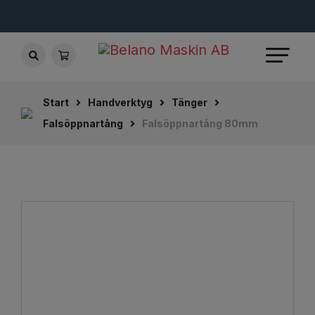
Start
Handverktyg
Tänger
Falsöppnartång
Falsöppnartång 80mm