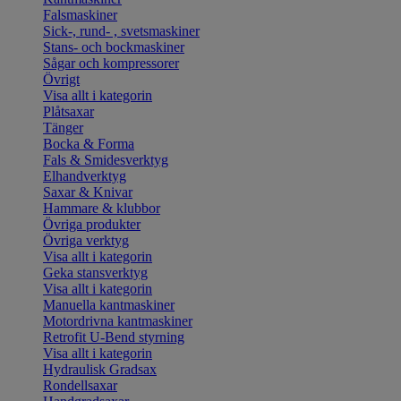
Falsmaskiner
Sick-, rund- , svetsmaskiner
Stans- och bockmaskiner
Sågar och kompressorer
Övrigt
Visa allt i kategorin
Plåtsaxar
Tänger
Bocka & Forma
Fals & Smidesverktyg
Elhandverktyg
Saxar & Knivar
Hammare & klubbor
Övriga produkter
Övriga verktyg
Visa allt i kategorin
Geka stansverktyg
Visa allt i kategorin
Manuella kantmaskiner
Motordrivna kantmaskiner
Retrofit U-Bend styrning
Visa allt i kategorin
Hydraulisk Gradsax
Rondellsaxar