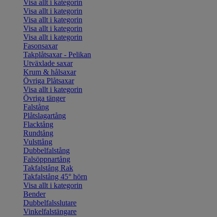
Visa allt i kategorin
Visa allt i kategorin
Visa allt i kategorin
Visa allt i kategorin
Visa allt i kategorin
Fasonsaxar
Takplåtsaxar - Pelikan
Utväxlade saxar
Krum & hålsaxar
Övriga Plåtsaxar
Visa allt i kategorin
Övriga tänger
Falstång
Plåtslagartång
Flacktång
Rundtång
Vulsttång
Dubbelfalstång
Falsöppnartång
Takfalstång Rak
Takfalstång 45° hörn
Visa allt i kategorin
Bender
Dubbelfalsslutare
Vinkelfalstängare