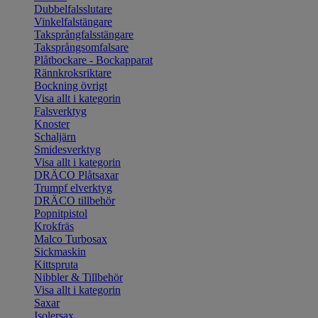
Dubbelfalsslutare
Vinkelfalstängare
Taksprångfalsstängare
Taksprångsomfalsare
Plåtbockare - Bockapparat
Rännkroksriktare
Bockning övrigt
Visa allt i kategorin
Falsverktyg
Knoster
Schaljärn
Smidesverktyg
Visa allt i kategorin
DRÄCO Plåtsaxar
Trumpf elverktyg
DRÄCO tillbehör
Popnitpistol
Krokfräs
Malco Turbosax
Sickmaskin
Kittspruta
Nibbler & Tillbehör
Visa allt i kategorin
Saxar
Isolersax