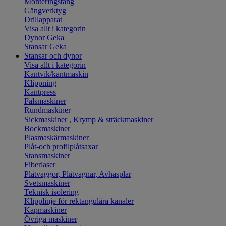
Monteringstång
Gängverktyg
Drillapparat
Visa allt i kategorin
Dynor Geka
Stansar Geka
Stansar och dynor
Visa allt i kategorin
Kantvik/kantmaskin
Klippning
Kantpress
Falsmaskiner
Rundmaskiner
Sickmaskiner , Krymp & sträckmaskiner
Bockmaskiner
Plasmaskärmaskiner
Plåt-och profilplåtsaxar
Stansmaskiner
Fiberlaser
Plåtvaggor, Plåtvagnar, Avhasplar
Svetsmaskiner
Teknisk isolering
Klipplinje för rektangulära kanaler
Kapmaskiner
Övriga maskiner