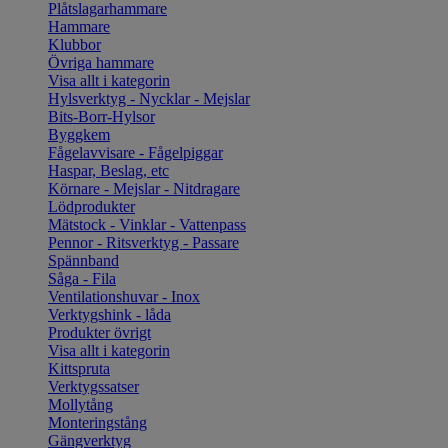
Plåtslagarhammare
Hammare
Klubbor
Övriga hammare
Visa allt i kategorin
Hylsverktyg - Nycklar - Mejslar
Bits-Borr-Hylsor
Byggkem
Fågelavvisare - Fågelpiggar
Haspar, Beslag, etc
Körnare - Mejslar - Nitdragare
Lödprodukter
Mätstock - Vinklar - Vattenpass
Pennor - Ritsverktyg - Passare
Spännband
Såga - Fila
Ventilationshuvar - Inox
Verktygshink - låda
Produkter övrigt
Visa allt i kategorin
Kittspruta
Verktygssatser
Mollytång
Monteringstång
Gängverktyg