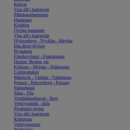
Knivar
Visa allt i kategorin
Plåtslagarhammare
Hammare
Klubbor
Övriga hammare
Visa allt i kategorin
Hylsverktyg - Nycklar - Mejslar
Bits-Borr-Hylsor
Byggkem
Fågelavvisare - Fågelpiggar
Haspar, Beslag, etc
Körnare - Mejslar - Nitdragare
Lödprodukter
Mätstock - Vinklar - Vattenpass
Pennor - Ritsverktyg - Passare
Spännband
Såga - Fila
Ventilationshuvar - Inox
Verktygshink - låda
Produkter övrigt
Visa allt i kategorin
Kittspruta
Verktygssatser
Mollytång