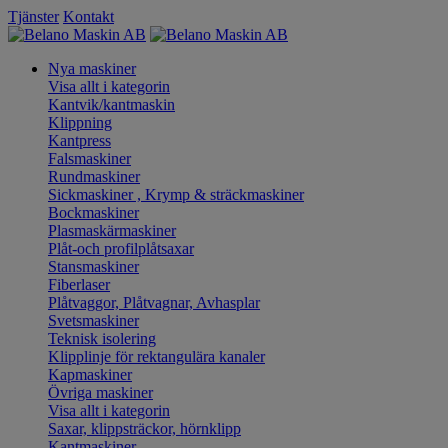
Tjänster
Kontakt
Nya maskiner
Visa allt i kategorin
Kantvik/kantmaskin
Klippning
Kantpress
Falsmaskiner
Rundmaskiner
Sickmaskiner , Krymp & sträckmaskiner
Bockmaskiner
Plasmaskärmaskiner
Plåt-och profilplåtsaxar
Stansmaskiner
Fiberlaser
Plåtvaggor, Plåtvagnar, Avhasplar
Svetsmaskiner
Teknisk isolering
Klipplinje för rektangulära kanaler
Kapmaskiner
Övriga maskiner
Visa allt i kategorin
Saxar, klippsträckor, hörnklipp
Kantmaskiner