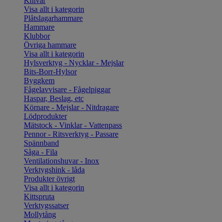
Knivar
Visa allt i kategorin
Plåtslagarhammare
Hammare
Klubbor
Övriga hammare
Visa allt i kategorin
Hylsverktyg - Nycklar - Mejslar
Bits-Borr-Hylsor
Byggkem
Fågelavvisare - Fågelpiggar
Haspar, Beslag, etc
Körnare - Mejslar - Nitdragare
Lödprodukter
Mätstock - Vinklar - Vattenpass
Pennor - Ritsverktyg - Passare
Spännband
Såga - Fila
Ventilationshuvar - Inox
Verktygshink - låda
Produkter övrigt
Visa allt i kategorin
Kittspruta
Verktygssatser
Mollytång