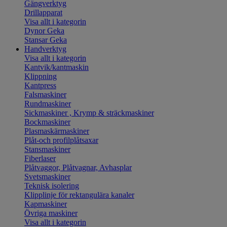
Gängverktyg
Drillapparat
Visa allt i kategorin
Dynor Geka
Stansar Geka
Handverktyg
Visa allt i kategorin
Kantvik/kantmaskin
Klippning
Kantpress
Falsmaskiner
Rundmaskiner
Sickmaskiner , Krymp & sträckmaskiner
Bockmaskiner
Plasmaskärmaskiner
Plåt-och profilplåtsaxar
Stansmaskiner
Fiberlaser
Plåtvaggor, Plåtvagnar, Avhasplar
Svetsmaskiner
Teknisk isolering
Klipplinje för rektangulära kanaler
Kapmaskiner
Övriga maskiner
Visa allt i kategorin