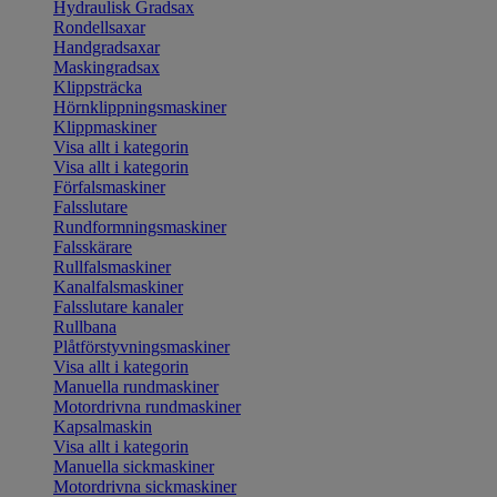
Hydraulisk Gradsax
Rondellsaxar
Handgradsaxar
Maskingradsax
Klippsträcka
Hörnklippningsmaskiner
Klippmaskiner
Visa allt i kategorin
Visa allt i kategorin
Förfalsmaskiner
Falsslutare
Rundformningsmaskiner
Falsskärare
Rullfalsmaskiner
Kanalfalsmaskiner
Falsslutare kanaler
Rullbana
Plåtförstyvningsmaskiner
Visa allt i kategorin
Manuella rundmaskiner
Motordrivna rundmaskiner
Kapsalmaskin
Visa allt i kategorin
Manuella sickmaskiner
Motordrivna sickmaskiner