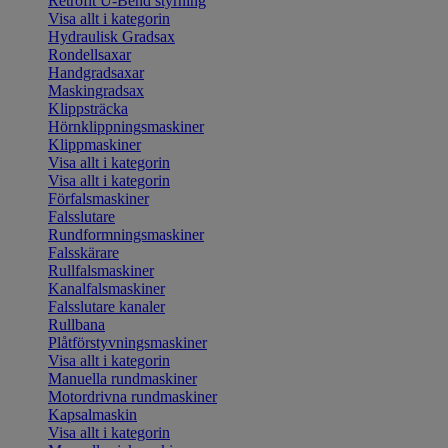
Retrofit U-Bend styrning
Visa allt i kategorin
Hydraulisk Gradsax
Rondellsaxar
Handgradsaxar
Maskingradsax
Klippsträcka
Hörnklippningsmaskiner
Klippmaskiner
Visa allt i kategorin
Visa allt i kategorin
Förfalsmaskiner
Falsslutare
Rundformningsmaskiner
Falsskärare
Rullfalsmaskiner
Kanalfalsmaskiner
Falsslutare kanaler
Rullbana
Plåtförstyvningsmaskiner
Visa allt i kategorin
Manuella rundmaskiner
Motordrivna rundmaskiner
Kapsalmaskin
Visa allt i kategorin