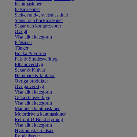
Kantmaskiner
Falsmaskiner
Sick-, rund- , svetsmaskiner
Stans- och bockmaskiner
Sågar och kompressorer
Övrigt
Visa allt i kategorin
Plåtsaxar
Tänger
Bocka & Forma
Fals & Smidesverktyg
Elhandverktyg
Saxar & Knivar
Hammare & klubbor
Övriga produkter
Övriga verktyg
Visa allt i kategorin
Geka stansverktyg
Visa allt i kategorin
Manuella kantmaskiner
Motordrivna kantmaskiner
Retrofit U-Bend styrning
Visa allt i kategorin
Hydraulisk Gradsax
Rondellsaxar