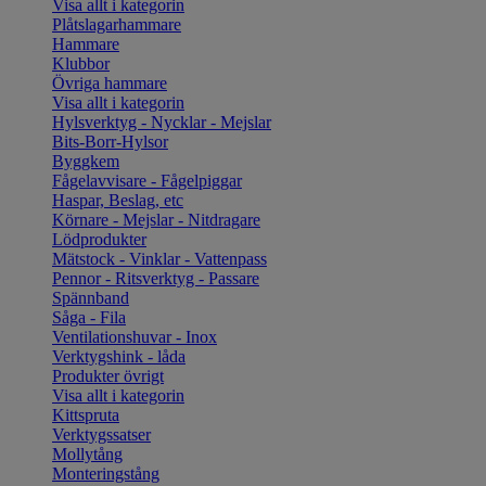
Visa allt i kategorin
Plåtslagarhammare
Hammare
Klubbor
Övriga hammare
Visa allt i kategorin
Hylsverktyg - Nycklar - Mejslar
Bits-Borr-Hylsor
Byggkem
Fågelavvisare - Fågelpiggar
Haspar, Beslag, etc
Körnare - Mejslar - Nitdragare
Lödprodukter
Mätstock - Vinklar - Vattenpass
Pennor - Ritsverktyg - Passare
Spännband
Såga - Fila
Ventilationshuvar - Inox
Verktygshink - låda
Produkter övrigt
Visa allt i kategorin
Kittspruta
Verktygssatser
Mollytång
Monteringstång