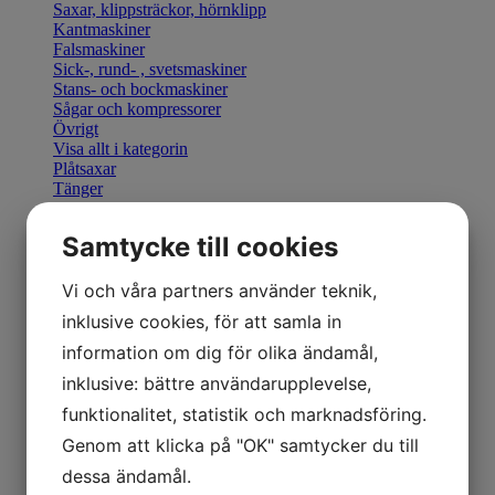
Saxar, klippsträckor, hörnklipp
Kantmaskiner
Falsmaskiner
Sick-, rund- , svetsmaskiner
Stans- och bockmaskiner
Sågar och kompressorer
Övrigt
Visa allt i kategorin
Plåtsaxar
Tänger
Bocka & Forma
Fals & Smidesverktyg
Samtycke till cookies
Elhandverktyg
Saxar & Knivar
Hammare & klubbor
Vi och våra partners använder teknik,
Övriga produkter
inklusive cookies, för att samla in
Övriga verktyg
Visa allt i kategorin
information om dig för olika ändamål,
Geka stansverktyg
inklusive: bättre användarupplevelse,
Visa allt i kategorin
Manuella kantmaskiner
funktionalitet, statistik och marknadsföring.
Motordrivna kantmaskiner
Genom att klicka på "OK" samtycker du till
Retrofit U-Bend styrning
Visa allt i kategorin
dessa ändamål.
Hydraulisk Gradsax