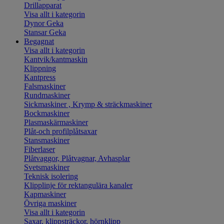
Drillapparat
Visa allt i kategorin
Dynor Geka
Stansar Geka
Begagnat
Visa allt i kategorin
Kantvik/kantmaskin
Klippning
Kantpress
Falsmaskiner
Rundmaskiner
Sickmaskiner , Krymp & sträckmaskiner
Bockmaskiner
Plasmaskärmaskiner
Plåt-och profilplåtsaxar
Stansmaskiner
Fiberlaser
Plåtvaggor, Plåtvagnar, Avhasplar
Svetsmaskiner
Teknisk isolering
Klipplinje för rektangulära kanaler
Kapmaskiner
Övriga maskiner
Visa allt i kategorin
Saxar, klippsträckor, hörnklipp