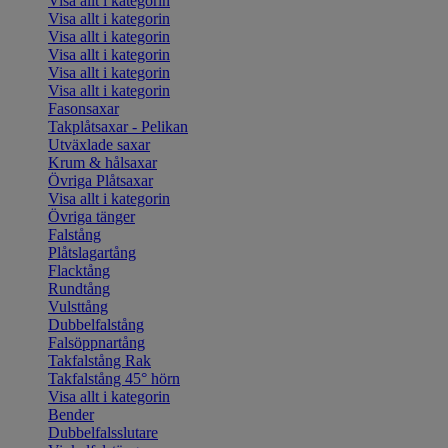
Visa allt i kategorin
Visa allt i kategorin
Visa allt i kategorin
Visa allt i kategorin
Visa allt i kategorin
Visa allt i kategorin
Fasonsaxar
Takplåtsaxar - Pelikan
Utväxlade saxar
Krum & hålsaxar
Övriga Plåtsaxar
Visa allt i kategorin
Övriga tänger
Falstång
Plåtslagartång
Flacktång
Rundtång
Vulsttång
Dubbelfalstång
Falsöppnartång
Takfalstång Rak
Takfalstång 45° hörn
Visa allt i kategorin
Bender
Dubbelfalsslutare