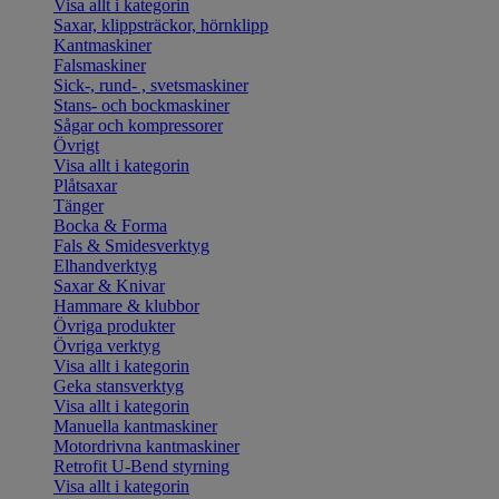
Visa allt i kategorin
Saxar, klippsträckor, hörnklipp
Kantmaskiner
Falsmaskiner
Sick-, rund- , svetsmaskiner
Stans- och bockmaskiner
Sågar och kompressorer
Övrigt
Visa allt i kategorin
Plåtsaxar
Tänger
Bocka & Forma
Fals & Smidesverktyg
Elhandverktyg
Saxar & Knivar
Hammare & klubbor
Övriga produkter
Övriga verktyg
Visa allt i kategorin
Geka stansverktyg
Visa allt i kategorin
Manuella kantmaskiner
Motordrivna kantmaskiner
Retrofit U-Bend styrning
Visa allt i kategorin