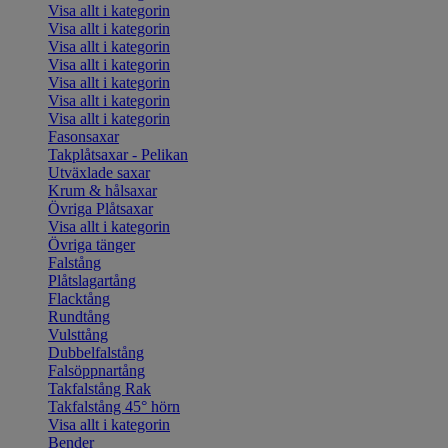
Visa allt i kategorin
Visa allt i kategorin
Visa allt i kategorin
Visa allt i kategorin
Visa allt i kategorin
Visa allt i kategorin
Visa allt i kategorin
Fasonsaxar
Takplåtsaxar - Pelikan
Utväxlade saxar
Krum & hålsaxar
Övriga Plåtsaxar
Visa allt i kategorin
Övriga tänger
Falstång
Plåtslagartång
Flacktång
Rundtång
Vulsttång
Dubbelfalstång
Falsöppnartång
Takfalstång Rak
Takfalstång 45° hörn
Visa allt i kategorin
Bender