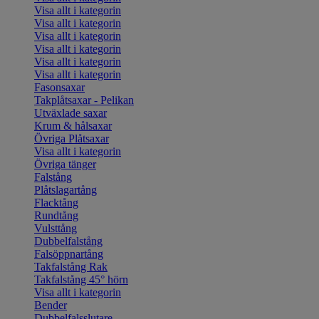
Visa allt i kategorin
Visa allt i kategorin
Visa allt i kategorin
Visa allt i kategorin
Visa allt i kategorin
Visa allt i kategorin
Fasonsaxar
Takplåtsaxar - Pelikan
Utväxlade saxar
Krum & hålsaxar
Övriga Plåtsaxar
Visa allt i kategorin
Övriga tänger
Falstång
Plåtslagartång
Flacktång
Rundtång
Vulsttång
Dubbelfalstång
Falsöppnartång
Takfalstång Rak
Takfalstång 45° hörn
Visa allt i kategorin
Bender
Dubbelfalsslutare