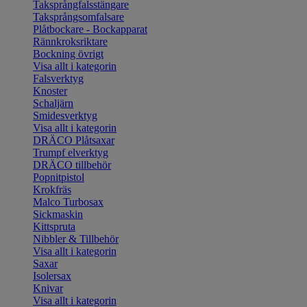
Taksprångfalsstängare
Taksprångsomfalsare
Plåtbockare - Bockapparat
Rännkroksriktare
Bockning övrigt
Visa allt i kategorin
Falsverktyg
Knoster
Schaljärn
Smidesverktyg
Visa allt i kategorin
DRÄCO Plåtsaxar
Trumpf elverktyg
DRÄCO tillbehör
Popnitpistol
Krokfräs
Malco Turbosax
Sickmaskin
Kittspruta
Nibbler & Tillbehör
Visa allt i kategorin
Saxar
Isolersax
Knivar
Visa allt i kategorin