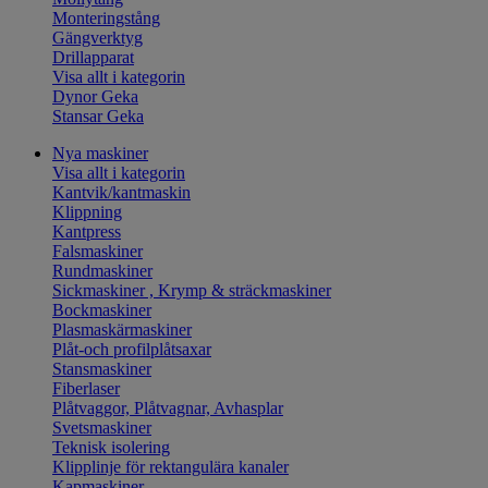
Monteringstång
Gängverktyg
Drillapparat
Visa allt i kategorin
Dynor Geka
Stansar Geka
Nya maskiner
Visa allt i kategorin
Kantvik/kantmaskin
Klippning
Kantpress
Falsmaskiner
Rundmaskiner
Sickmaskiner , Krymp & sträckmaskiner
Bockmaskiner
Plasmaskärmaskiner
Plåt-och profilplåtsaxar
Stansmaskiner
Fiberlaser
Plåtvaggor, Plåtvagnar, Avhasplar
Svetsmaskiner
Teknisk isolering
Klipplinje för rektangulära kanaler
Kapmaskiner