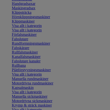
Handgradsaxar
Maskingradsax
Klippsträcka
Hörnklippningsmaskiner
Klippmaskiner
Visa allt i kategorin
Visa allt i kategorin
Förfalsmaskiner
Falsslutare
Rundformningsmaskiner
Falsskärare
Rullfalsmaskiner
Kanalfalsmaskiner
Falsslutare kanaler
Rullbana
Plåtförstyvningsmaskiner
Visa allt i kategorin
Manuella rundmaskiner
Motordrivna rundmaskiner
Kapsalmaskin
Visa allt i kategorin
Manuella sickmaskiner
Motordrivna sickmaskiner
Krymp & sträck maskiner
Visa allt i kategorin