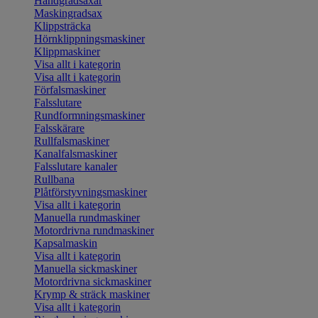
Handgradsaxar
Maskingradsax
Klippsträcka
Hörnklippningsmaskiner
Klippmaskiner
Visa allt i kategorin
Visa allt i kategorin
Förfalsmaskiner
Falsslutare
Rundformningsmaskiner
Falsskärare
Rullfalsmaskiner
Kanalfalsmaskiner
Falsslutare kanaler
Rullbana
Plåtförstyvningsmaskiner
Visa allt i kategorin
Manuella rundmaskiner
Motordrivna rundmaskiner
Kapsalmaskin
Visa allt i kategorin
Manuella sickmaskiner
Motordrivna sickmaskiner
Krymp & sträck maskiner
Visa allt i kategorin