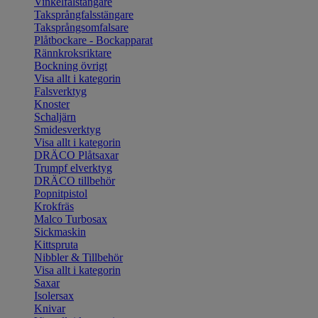
Vinkelfalstängare
Taksprångfalsstängare
Taksprångsomfalsare
Plåtbockare - Bockapparat
Rännkroksriktare
Bockning övrigt
Visa allt i kategorin
Falsverktyg
Knoster
Schaljärn
Smidesverktyg
Visa allt i kategorin
DRÄCO Plåtsaxar
Trumpf elverktyg
DRÄCO tillbehör
Popnitpistol
Krokfräs
Malco Turbosax
Sickmaskin
Kittspruta
Nibbler & Tillbehör
Visa allt i kategorin
Saxar
Isolersax
Knivar