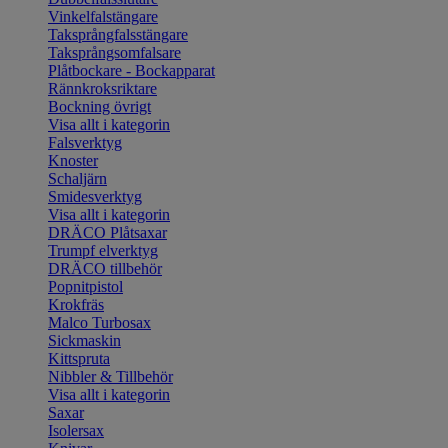
Vinkelfalstängare
Taksprångfalsstängare
Taksprångsomfalsare
Plåtbockare - Bockapparat
Rännkroksriktare
Bockning övrigt
Visa allt i kategorin
Falsverktyg
Knoster
Schaljärn
Smidesverktyg
Visa allt i kategorin
DRÄCO Plåtsaxar
Trumpf elverktyg
DRÄCO tillbehör
Popnitpistol
Krokfräs
Malco Turbosax
Sickmaskin
Kittspruta
Nibbler & Tillbehör
Visa allt i kategorin
Saxar
Isolersax