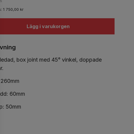
ms
s:
1 750,00
kr
Lägg i varukorgen
ivning
ledad, box joint med 45° vinkel, doppade
r.
: 260mm
edd: 60mm
up: 50mm