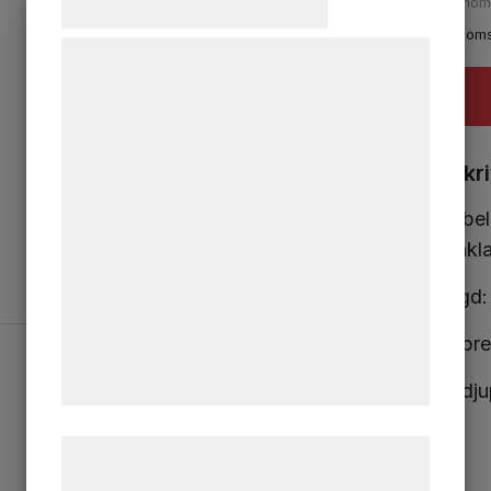
Samtykke til cookies
Exkl. mo
Inkl. mom
Vi og vores samarbejdspartnere bruger
teknologier, herunder cookies, til at
indsamle oplysninger om dig til forskellige
formål, herunder: Tilpasning af annoncering,
Beskr
bedre brugeroplevelse, funktionalitet,
statistik og marketing. Disse oplysninger
Dubbel
kan blive delt med annoncerings- og
skänkla
analysepartnere, som kan kombinere dem
Längd
med data, du tidligere har givet dem eller
de har indsamlet gennem din brug af deres
Käftbr
tjenester. Ved at klikke på 'OK' giver du
samtykke til disse formål.
Gapdj
Læs mere om vores brug af cookies og
behandling af persondata på vores