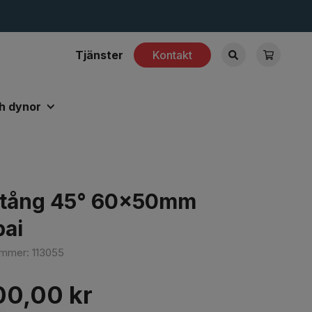
Tjänster
Kontakt
h dynor
stång 45° 60x50mm
bai
nummer:
113055
00,00
kr