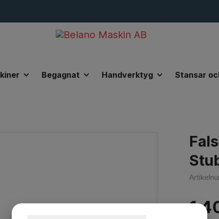
kiner
Begagnat
Handverktyg
Stansar oc
0x50mm Stubai
Fal
Stu
Artikel
1 4