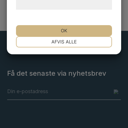
hjemmeside.
OK
NØDVENDIGE
PRÆFERENCER
AFVIS ALLE
MARKETING
STATISTIK
Få det senaste via nyhetsbrev