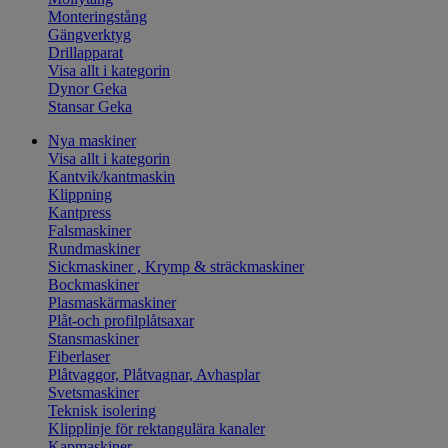
Monteringstång
Gängverktyg
Drillapparat
Visa allt i kategorin
Dynor Geka
Stansar Geka
Nya maskiner
Visa allt i kategorin
Kantvik/kantmaskin
Klippning
Kantpress
Falsmaskiner
Rundmaskiner
Sickmaskiner , Krymp & sträckmaskiner
Bockmaskiner
Plasmaskärmaskiner
Plåt-och profilplåtsaxar
Stansmaskiner
Fiberlaser
Plåtvaggor, Plåtvagnar, Avhasplar
Svetsmaskiner
Teknisk isolering
Klipplinje för rektangulära kanaler
Kapmaskiner