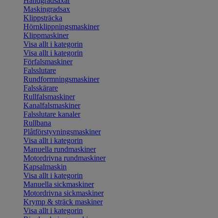
Handgradsaxar
Maskingradsax
Klippsträcka
Hörnklippningsmaskiner
Klippmaskiner
Visa allt i kategorin
Visa allt i kategorin
Förfalsmaskiner
Falsslutare
Rundformningsmaskiner
Falsskärare
Rullfalsmaskiner
Kanalfalsmaskiner
Falsslutare kanaler
Rullbana
Plåtförstyvningsmaskiner
Visa allt i kategorin
Manuella rundmaskiner
Motordrivna rundmaskiner
Kapsalmaskin
Visa allt i kategorin
Manuella sickmaskiner
Motordrivna sickmaskiner
Krymp & sträck maskiner
Visa allt i kategorin