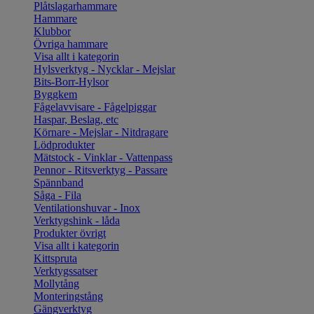
Plåtslagarhammare
Hammare
Klubbor
Övriga hammare
Visa allt i kategorin
Hylsverktyg - Nycklar - Mejslar
Bits-Borr-Hylsor
Byggkem
Fågelavvisare - Fågelpiggar
Haspar, Beslag, etc
Körnare - Mejslar - Nitdragare
Lödprodukter
Mätstock - Vinklar - Vattenpass
Pennor - Ritsverktyg - Passare
Spännband
Såga - Fila
Ventilationshuvar - Inox
Verktygshink - låda
Produkter övrigt
Visa allt i kategorin
Kittspruta
Verktygssatser
Mollytång
Monteringstång
Gängverktyg