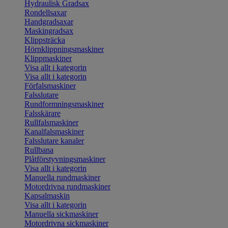
Hydraulisk Gradsax
Rondellsaxar
Handgradsaxar
Maskingradsax
Klippsträcka
Hörnklippningsmaskiner
Klippmaskiner
Visa allt i kategorin
Visa allt i kategorin
Förfalsmaskiner
Falsslutare
Rundformningsmaskiner
Falsskärare
Rullfalsmaskiner
Kanalfalsmaskiner
Falsslutare kanaler
Rullbana
Plåtförstyvningsmaskiner
Visa allt i kategorin
Manuella rundmaskiner
Motordrivna rundmaskiner
Kapsalmaskin
Visa allt i kategorin
Manuella sickmaskiner
Motordrivna sickmaskiner