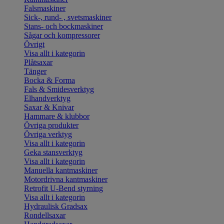
Falsmaskiner
Sick-, rund- , svetsmaskiner
Stans- och bockmaskiner
Sågar och kompressorer
Övrigt
Visa allt i kategorin
Plåtsaxar
Tänger
Bocka & Forma
Fals & Smidesverktyg
Elhandverktyg
Saxar & Knivar
Hammare & klubbor
Övriga produkter
Övriga verktyg
Visa allt i kategorin
Geka stansverktyg
Visa allt i kategorin
Manuella kantmaskiner
Motordrivna kantmaskiner
Retrofit U-Bend styrning
Visa allt i kategorin
Hydraulisk Gradsax
Rondellsaxar