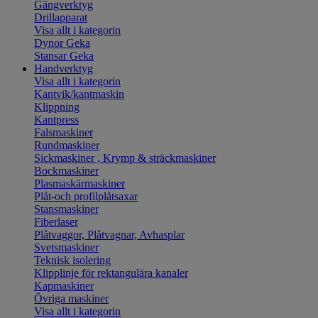
Gängverktyg
Drillapparat
Visa allt i kategorin
Dynor Geka
Stansar Geka
Handverktyg
Visa allt i kategorin
Kantvik/kantmaskin
Klippning
Kantpress
Falsmaskiner
Rundmaskiner
Sickmaskiner , Krymp & sträckmaskiner
Bockmaskiner
Plasmaskärmaskiner
Plåt-och profilplåtsaxar
Stansmaskiner
Fiberlaser
Plåtvaggor, Plåtvagnar, Avhasplar
Svetsmaskiner
Teknisk isolering
Klipplinje för rektangulära kanaler
Kapmaskiner
Övriga maskiner
Visa allt i kategorin