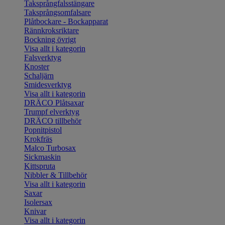
Taksprångfalsstängare
Taksprångsomfalsare
Plåtbockare - Bockapparat
Rännkroksriktare
Bockning övrigt
Visa allt i kategorin
Falsverktyg
Knoster
Schaljärn
Smidesverktyg
Visa allt i kategorin
DRÄCO Plåtsaxar
Trumpf elverktyg
DRÄCO tillbehör
Popnitpistol
Krokfräs
Malco Turbosax
Sickmaskin
Kittspruta
Nibbler & Tillbehör
Visa allt i kategorin
Saxar
Isolersax
Knivar
Visa allt i kategorin