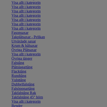
Visa allt i kategorin
Visa allt i kategorin
Visa allt i kategorin
Visa allt i kategorin
Visa allt i kategorin
Visa allt i kategorin
Visa allt i kategorin
Fasonsaxar
Takplåtsaxar - Pelikan
Utväxlade saxar
Krum & hålsaxar
Övriga Plåtsaxar
Visa allt i kategorin
Övriga tänger
Falstång
Plåtslagartång
Flacktång
Rundtång
Vulsttång
Dubbelfalstång
Falsöppnartång
Takfalstång Rak
Takfalstång 45° hörn
Visa allt i kategorin
Bender