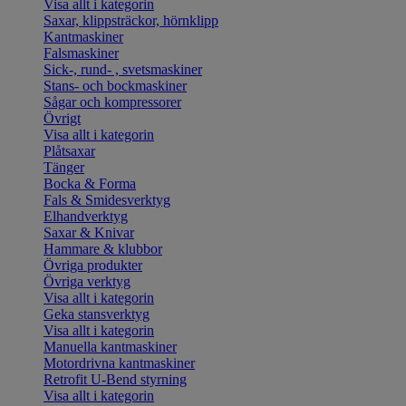
Visa allt i kategorin
Saxar, klippsträckor, hörnklipp
Kantmaskiner
Falsmaskiner
Sick-, rund- , svetsmaskiner
Stans- och bockmaskiner
Sågar och kompressorer
Övrigt
Visa allt i kategorin
Plåtsaxar
Tänger
Bocka & Forma
Fals & Smidesverktyg
Elhandverktyg
Saxar & Knivar
Hammare & klubbor
Övriga produkter
Övriga verktyg
Visa allt i kategorin
Geka stansverktyg
Visa allt i kategorin
Manuella kantmaskiner
Motordrivna kantmaskiner
Retrofit U-Bend styrning
Visa allt i kategorin