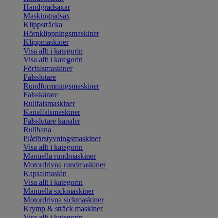
Handgradsaxar
Maskingradsax
Klippsträcka
Hörnklippningsmaskiner
Klippmaskiner
Visa allt i kategorin
Visa allt i kategorin
Förfalsmaskiner
Falsslutare
Rundformningsmaskiner
Falsskärare
Rullfalsmaskiner
Kanalfalsmaskiner
Falsslutare kanaler
Rullbana
Plåtförstyvningsmaskiner
Visa allt i kategorin
Manuella rundmaskiner
Motordrivna rundmaskiner
Kapsalmaskin
Visa allt i kategorin
Manuella sickmaskiner
Motordrivna sickmaskiner
Krymp & sträck maskiner
Visa allt i kategorin