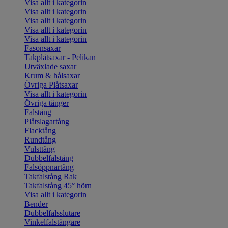
Visa allt i kategorin
Visa allt i kategorin
Visa allt i kategorin
Visa allt i kategorin
Visa allt i kategorin
Fasonsaxar
Takplåtsaxar - Pelikan
Utväxlade saxar
Krum & hålsaxar
Övriga Plåtsaxar
Visa allt i kategorin
Övriga tänger
Falstång
Plåtslagartång
Flacktång
Rundtång
Vulsttång
Dubbelfalstång
Falsöppnartång
Takfalstång Rak
Takfalstång 45° hörn
Visa allt i kategorin
Bender
Dubbelfalsslutare
Vinkelfalstängare