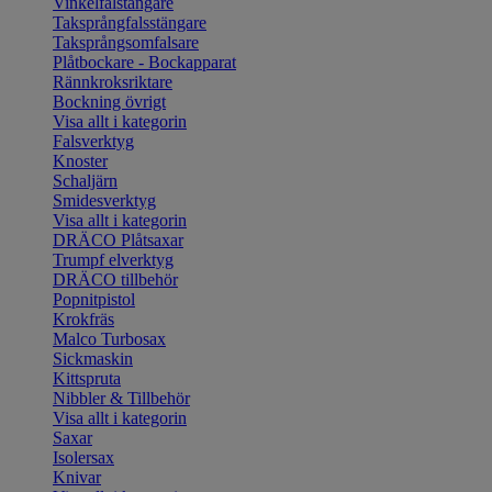
Vinkelfalstängare
Taksprångfalsstängare
Taksprångsomfalsare
Plåtbockare - Bockapparat
Rännkroksriktare
Bockning övrigt
Visa allt i kategorin
Falsverktyg
Knoster
Schaljärn
Smidesverktyg
Visa allt i kategorin
DRÄCO Plåtsaxar
Trumpf elverktyg
DRÄCO tillbehör
Popnitpistol
Krokfräs
Malco Turbosax
Sickmaskin
Kittspruta
Nibbler & Tillbehör
Visa allt i kategorin
Saxar
Isolersax
Knivar