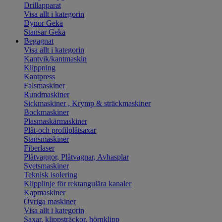
Drillapparat
Visa allt i kategorin
Dynor Geka
Stansar Geka
Begagnat
Visa allt i kategorin
Kantvik/kantmaskin
Klippning
Kantpress
Falsmaskiner
Rundmaskiner
Sickmaskiner , Krymp & sträckmaskiner
Bockmaskiner
Plasmaskärmaskiner
Plåt-och profilplåtsaxar
Stansmaskiner
Fiberlaser
Plåtvaggor, Plåtvagnar, Avhasplar
Svetsmaskiner
Teknisk isolering
Klipplinje för rektangulära kanaler
Kapmaskiner
Övriga maskiner
Visa allt i kategorin
Saxar, klippsträckor, hörnklipp