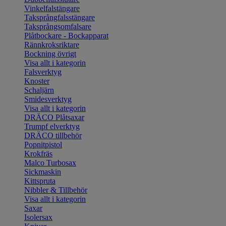
Vinkelfalstängare
Taksprångfalsstängare
Taksprångsomfalsare
Plåtbockare - Bockapparat
Rännkroksriktare
Bockning övrigt
Visa allt i kategorin
Falsverktyg
Knoster
Schaljärn
Smidesverktyg
Visa allt i kategorin
DRÄCO Plåtsaxar
Trumpf elverktyg
DRÄCO tillbehör
Popnitpistol
Krokfräs
Malco Turbosax
Sickmaskin
Kittspruta
Nibbler & Tillbehör
Visa allt i kategorin
Saxar
Isolersax