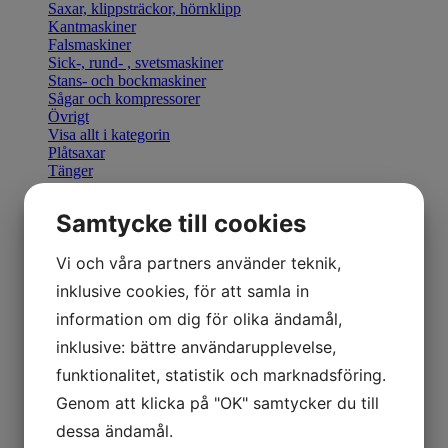
Saxar, klippsträckor, hörnklipp
Kantmaskiner
Falsmaskiner
Sick-, rund- , svetsmaskiner
Stans- och bockmaskiner
Sågar och kompressorer
Övrigt
Visa allt i kategorin
Plåtsaxar
Tänger
Bocka & Forma
Fals & Smidesverktyg
Samtycke till cookies
Elhandverktyg
Saxar & Knivar
Hammare & klubbor
Vi och våra partners använder teknik,
Övriga produkter
inklusive cookies, för att samla in
Övriga verktyg
Visa allt i kategorin
information om dig för olika ändamål,
Geka stansverktyg
inklusive: bättre användarupplevelse,
Visa allt i kategorin
Manuella kantmaskiner
funktionalitet, statistik och marknadsföring.
Motordrivna kantmaskiner
Genom att klicka på "OK" samtycker du till
Retrofit U-Bend styrning
Visa allt i kategorin
dessa ändamål.
Hydraulisk Gradsax