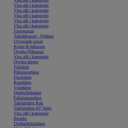
Visa allt i kategorin
Visa allt i kategorin
Visa allt i kategorin
Visa allt i kategorin
Visa allt i kategorin
Visa allt i kategorin
Fasonsaxar
Takplåtsaxar - Pelikan
Utväxlade saxar
Krum & hålsaxar
Övriga Plåtsaxar
Visa allt i kategorin
Övriga tänger
Falstång
Plåtslagartång
Flacktång
Rundtång
Vulsttång
Dubbelfalstång
Falsöppnartång
Takfalstång Rak
Takfalstång 45° hörn
Visa allt i kategorin
Bender
Dubbelfalsslutare