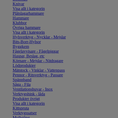
Knivar
Visa allt i kategorin
Plåtslagarhammare
Hammare
Klubbor
Övriga hammare
Visa allt i kategorin
Hylsverktyg - Nycklar - Mejslar
Bits-Borr-Hylsor
Byggkem
Fågelavvisare - Fågelpiggar
Haspar, Beslag, etc
Körnare - Mejslar - Nitdragare
Lödprodukter
Mätstock - Vinklar - Vattenpass
Pennor - Ritsverktyg - Passare
Spännband
Såga - Fila
Ventilationshuvar - Inox
Verktygshink - låda
Produkter övrigt
Visa allt i kategorin
Kittspruta
Verktygssatser
Mollytång