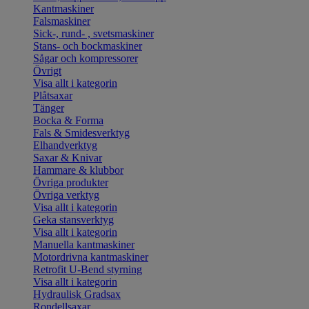
Kantmaskiner
Falsmaskiner
Sick-, rund- , svetsmaskiner
Stans- och bockmaskiner
Sågar och kompressorer
Övrigt
Visa allt i kategorin
Plåtsaxar
Tänger
Bocka & Forma
Fals & Smidesverktyg
Elhandverktyg
Saxar & Knivar
Hammare & klubbor
Övriga produkter
Övriga verktyg
Visa allt i kategorin
Geka stansverktyg
Visa allt i kategorin
Manuella kantmaskiner
Motordrivna kantmaskiner
Retrofit U-Bend styrning
Visa allt i kategorin
Hydraulisk Gradsax
Rondellsaxar