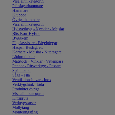
Visa allt i kategorin
Plåtslagarhammare
Hammare
Klubbor
Övriga hammare
Visa allt i kategorin
Hylsverktyg - Nycklar - Mejslar
Bits-Borr-Hylsor
Byggkem
Fågelavvisare - Fågelpiggar
Haspar, Beslag, etc
Körnare - Mejslar - Nitdragare
Lödprodukter
Mätstock - Vinklar - Vattenpass
Pennor - Ritsverktyg - Passare
Spännband
Såga - Fila
Ventilationshuvar - Inox
Verktygshink - låda
Produkter övrigt
Visa allt i kategorin
Kittspruta
Verktygssatser
Mollytång
Monteringstång