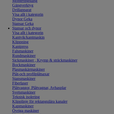
Monteringstång
Gängverktyg
Drillapparat
Visa allt i kategorin
Dynor Geka
Stansar Geka
Stansar och dynor
Visa allt i kategorin
Kantvik/kantmaskin
Klippning
Kantpress
Falsmaskiner
Rundmaskiner
Sickmaskiner , Krymp & sträckmaskiner
Bockmaskiner
Plasmaskärmaskiner
Plåt-och profilplåtsaxar
Stansmaskiner
Fiberlaser
Plåtvaggor, Plåtvagnar, Avhasplar
Svetsmaskiner
Teknisk isolering
Klipplinje för rektangulära kanaler
Kapmaskiner
Övriga maskiner