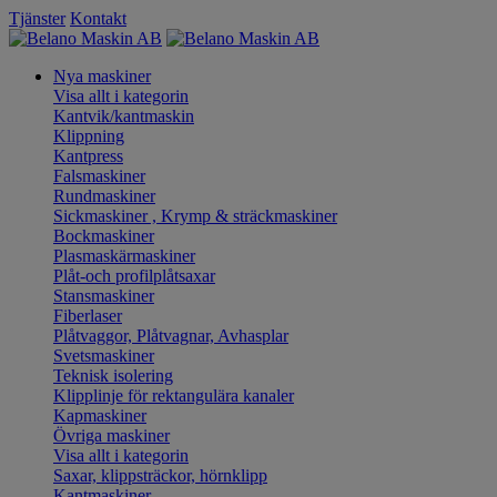
Tjänster
Kontakt
Nya maskiner
Visa allt i kategorin
Kantvik/kantmaskin
Klippning
Kantpress
Falsmaskiner
Rundmaskiner
Sickmaskiner , Krymp & sträckmaskiner
Bockmaskiner
Plasmaskärmaskiner
Plåt-och profilplåtsaxar
Stansmaskiner
Fiberlaser
Plåtvaggor, Plåtvagnar, Avhasplar
Svetsmaskiner
Teknisk isolering
Klipplinje för rektangulära kanaler
Kapmaskiner
Övriga maskiner
Visa allt i kategorin
Saxar, klippsträckor, hörnklipp
Kantmaskiner