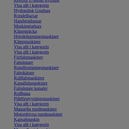
Retrofit U-Bend styrning
Visa allt i kategorin
Hydraulisk Gradsax
Rondellsaxar
Handgradsaxar
Maskingradsax
Klippsträcka
Hörnklippningsmaskiner
Klippmaskiner
Visa allt i kategorin
Visa allt i kategorin
Förfalsmaskiner
Falsslutare
Rundformningsmaskiner
Falsskärare
Rullfalsmaskiner
Kanalfalsmaskiner
Falsslutare kanaler
Rullbana
Plåtförstyvningsmaskiner
Visa allt i kategorin
Manuella rundmaskiner
Motordrivna rundmaskiner
Kapsalmaskin
Visa allt i kategorin