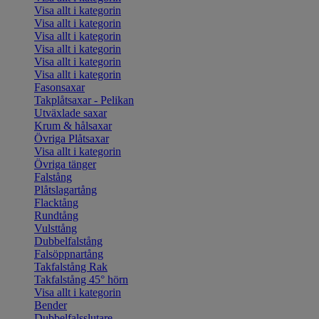
Visa allt i kategorin
Visa allt i kategorin
Visa allt i kategorin
Visa allt i kategorin
Visa allt i kategorin
Visa allt i kategorin
Fasonsaxar
Takplåtsaxar - Pelikan
Utväxlade saxar
Krum & hålsaxar
Övriga Plåtsaxar
Visa allt i kategorin
Övriga tänger
Falstång
Plåtslagartång
Flacktång
Rundtång
Vulsttång
Dubbelfalstång
Falsöppnartång
Takfalstång Rak
Takfalstång 45° hörn
Visa allt i kategorin
Bender
Dubbelfalsslutare