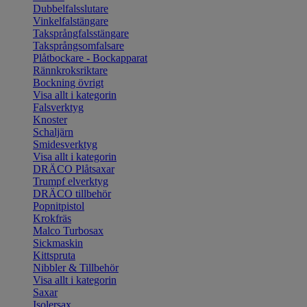
Dubbelfalsslutare
Vinkelfalstängare
Taksprångfalsstängare
Taksprångsomfalsare
Plåtbockare - Bockapparat
Rännkroksriktare
Bockning övrigt
Visa allt i kategorin
Falsverktyg
Knoster
Schaljärn
Smidesverktyg
Visa allt i kategorin
DRÄCO Plåtsaxar
Trumpf elverktyg
DRÄCO tillbehör
Popnitpistol
Krokfräs
Malco Turbosax
Sickmaskin
Kittspruta
Nibbler & Tillbehör
Visa allt i kategorin
Saxar
Isolersax