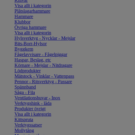
Knivar
Visa allt i kategorin
Plåtslagarhammare
Hammare
Klubbor
Övriga hammare
Visa allt i kategorin
Hylsverktyg - Nycklar - Mejslar
Bits-Borr-Hylsor
Byggkem
Fågelavvisare - Fågelpiggar
Haspar, Beslag, etc
Körnare - Mejslar - Nitdragare
Lödprodukter
Mätstock - Vinklar - Vattenpass
Pennor - Ritsverktyg - Passare
Spännband
Såga - Fila
Ventilationshuvar - Inox
Verktygshink - låda
Produkter övrigt
Visa allt i kategorin
Kittspruta
Verktygssatser
Mollytång