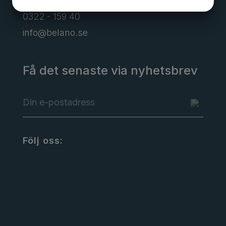
0322 - 159 40
MARKETING
STATISTIK
info@belano.se
Få det senaste via nyhetsbrev
Följ oss: