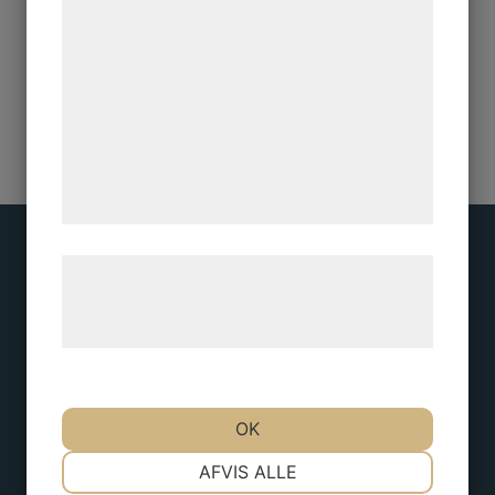
statistik og marketing. Disse oplysninger
kan blive delt med annoncerings- og
analysepartnere, som kan kombinere dem
med data, du tidligere har givet dem eller
de har indsamlet gennem din brug af deres
tjenester. Ved at klikke på 'OK' giver du
samtykke til disse formål.
Læs mere om vores brug af cookies og
Adress
behandling af persondata på vores
hjemmeside.
Borgens gata 6
Alingsås
OK
NØDVENDIGE
PRÆFERENCER
Kontakt
AFVIS ALLE