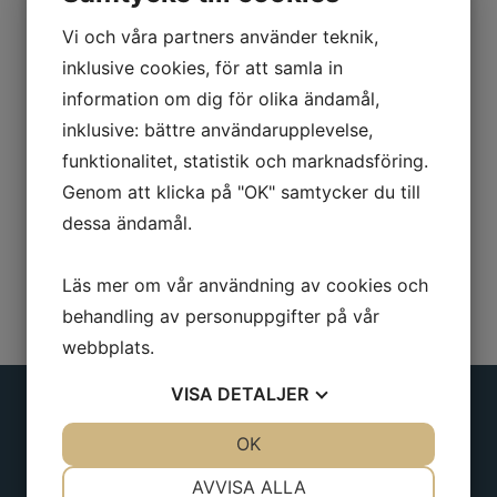
Vi och våra partners använder teknik,
371,00
kr
Köp
inklusive cookies, för att samla in
information om dig för olika ändamål,
inklusive: bättre användarupplevelse,
funktionalitet, statistik och marknadsföring.
Genom att klicka på "OK" samtycker du till
dessa ändamål.
Läs mer om vår användning av cookies och
behandling av personuppgifter på vår
webbplats.
VISA
DETALJER
JA
NEJ
OK
JA
NEJ
Adress
NÖDVÄNDIG
INSTÄLLNINGAR
AVVISA ALLA