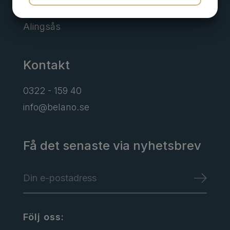
Borgens gata 6
JA
NEJ
JA
NEJ
Alingsås
MARKNADSFÖRING
STATISTIK
Kontakt
0322 - 159 40
info@belano.se
Få det senaste via nyhetsbrev
Följ oss: