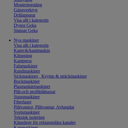
Monteringstång
Gängverktyg
Drillapparat
Visa allt i kategorin
Dynor Geka
Stansar Geka
Nya maskiner
Visa allt i kategorin
Kantvik/kantmaskin
Klippning
Kantpress
Falsmaskiner
Rundmaskiner
Sickmaskiner , Krymp & sträckmaskiner
Bockmaskiner
Plasmaskärmaskiner
Plåt-och profilplåtsaxar
Stansmaskiner
Fiberlaser
Plåtvaggor, Plåtvagnar, Avhasplar
Svetsmaskiner
Teknisk isolering
Klipplinje för rektangulära kanaler
Kapmaskiner