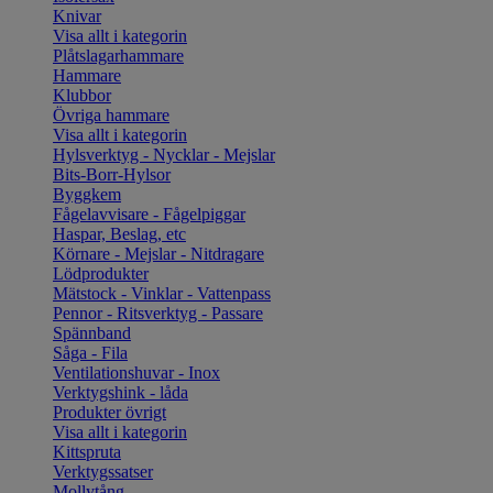
Knivar
Visa allt i kategorin
Plåtslagarhammare
Hammare
Klubbor
Övriga hammare
Visa allt i kategorin
Hylsverktyg - Nycklar - Mejslar
Bits-Borr-Hylsor
Byggkem
Fågelavvisare - Fågelpiggar
Haspar, Beslag, etc
Körnare - Mejslar - Nitdragare
Lödprodukter
Mätstock - Vinklar - Vattenpass
Pennor - Ritsverktyg - Passare
Spännband
Såga - Fila
Ventilationshuvar - Inox
Verktygshink - låda
Produkter övrigt
Visa allt i kategorin
Kittspruta
Verktygssatser
Mollytång