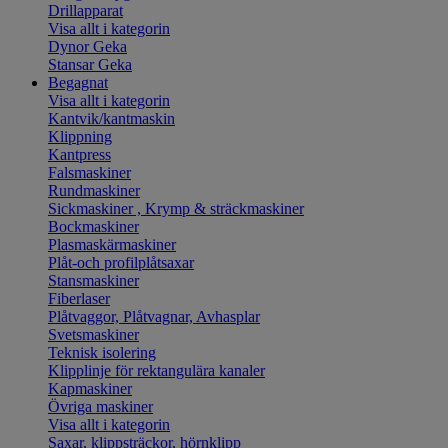
Drillapparat
Visa allt i kategorin
Dynor Geka
Stansar Geka
Begagnat
Visa allt i kategorin
Kantvik/kantmaskin
Klippning
Kantpress
Falsmaskiner
Rundmaskiner
Sickmaskiner , Krymp & sträckmaskiner
Bockmaskiner
Plasmaskärmaskiner
Plåt-och profilplåtsaxar
Stansmaskiner
Fiberlaser
Plåtvaggor, Plåtvagnar, Avhasplar
Svetsmaskiner
Teknisk isolering
Klipplinje för rektangulära kanaler
Kapmaskiner
Övriga maskiner
Visa allt i kategorin
Saxar, klippsträckor, hörnklipp