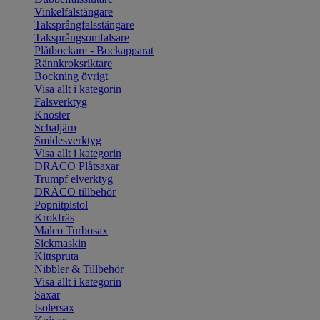
Vinkelfalstängare
Taksprångfalsstängare
Taksprångsomfalsare
Plåtbockare - Bockapparat
Rännkroksriktare
Bockning övrigt
Visa allt i kategorin
Falsverktyg
Knoster
Schaljärn
Smidesverktyg
Visa allt i kategorin
DRÄCO Plåtsaxar
Trumpf elverktyg
DRÄCO tillbehör
Popnitpistol
Krokfräs
Malco Turbosax
Sickmaskin
Kittspruta
Nibbler & Tillbehör
Visa allt i kategorin
Saxar
Isolersax