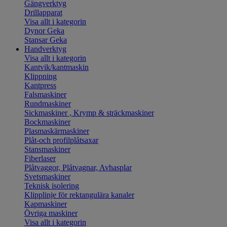
Gängverktyg
Drillapparat
Visa allt i kategorin
Dynor Geka
Stansar Geka
Handverktyg
Visa allt i kategorin
Kantvik/kantmaskin
Klippning
Kantpress
Falsmaskiner
Rundmaskiner
Sickmaskiner , Krymp & sträckmaskiner
Bockmaskiner
Plasmaskärmaskiner
Plåt-och profilplåtsaxar
Stansmaskiner
Fiberlaser
Plåtvaggor, Plåtvagnar, Avhasplar
Svetsmaskiner
Teknisk isolering
Klipplinje för rektangulära kanaler
Kapmaskiner
Övriga maskiner
Visa allt i kategorin