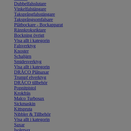
Dubbelfalsslutare
Vinkelfalstängare
Taksprångfalsstängare
Taksprångsomfalsare
Plåtbockare - Bockapparat
Rännkroksriktare
Bockning övrigt
Visa allt i kategorin
Falsverktyg
Knoster
Schaljärn
Smidesverktyg
Visa allt i kategorin
DRÄCO Plåtsaxar
Trumpf elverktyg
DRÄCO tillbehör
Popnitpistol
Krokfräs
Malco Turbosax
Sickmaskin
Kittspruta
Nibbler & Tillbehör
Visa allt i kategorin
Saxar
Isolersax