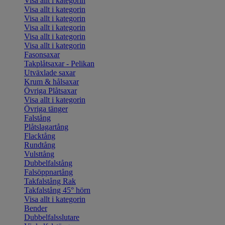
Visa allt i kategorin
Visa allt i kategorin
Visa allt i kategorin
Visa allt i kategorin
Visa allt i kategorin
Visa allt i kategorin
Fasonsaxar
Takplåtsaxar - Pelikan
Utväxlade saxar
Krum & hålsaxar
Övriga Plåtsaxar
Visa allt i kategorin
Övriga tänger
Falstång
Plåtslagartång
Flacktång
Rundtång
Vulsttång
Dubbelfalstång
Falsöppnartång
Takfalstång Rak
Takfalstång 45° hörn
Visa allt i kategorin
Bender
Dubbelfalsslutare