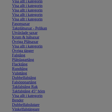
Visa allt i kategorin
Visa allt i kategorin
Visa allt i kategorin
Visa allt i kategorin
Visa allt i kategorin
Fasonsaxar
Takplåtsaxar - Pelikan
Utväxlade saxar
Krum & hålsaxar
Övriga Plåtsaxar
Visa allt i kategorin
Övriga tänger
Falstång
Plåtslagartång
Flacktång
Rundtång
Vulsttång
Dubbelfalstång
Falsöppnartång
Takfalstång Rak
Takfalstång 45° hörn
Visa allt i kategorin
Bender
Dubbelfalsslutare
Vinkelfalstängare