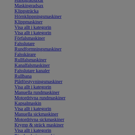
Handgradsaxar
Maskingradsax
Klippsträcka
Hörnklippningsmaskiner
Klippmaskiner
Visa allt i kategorin
Visa allt i kategorin
Förfalsmaskiner
Falsslutare
Rundformningsmaskiner
Falsskärare
Rullfalsmaskiner
Kanalfalsmaskiner
Falsslutare kanaler
Rullbana
Plåtförstyvningsmaskiner
Visa allt i kategorin
Manuella rundmaskiner
Motordrivna rundmaskiner
Kapsalmaskin
Visa allt i kategorin
Manuella sickmaskiner
Motordrivna sickmaskiner
Krymp & sträck maskiner
Visa allt i kategorin