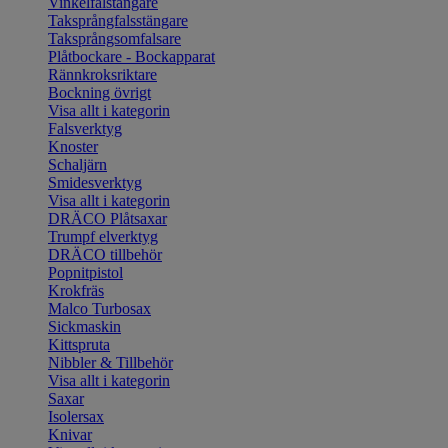
Vinkelfalstängare
Taksprångfalsstängare
Taksprångsomfalsare
Plåtbockare - Bockapparat
Rännkroksriktare
Bockning övrigt
Visa allt i kategorin
Falsverktyg
Knoster
Schaljärn
Smidesverktyg
Visa allt i kategorin
DRÄCO Plåtsaxar
Trumpf elverktyg
DRÄCO tillbehör
Popnitpistol
Krokfräs
Malco Turbosax
Sickmaskin
Kittspruta
Nibbler & Tillbehör
Visa allt i kategorin
Saxar
Isolersax
Knivar