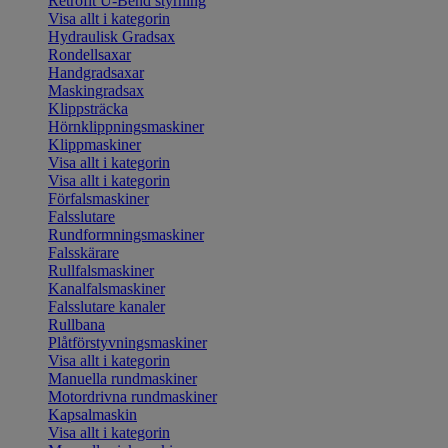
Retrofit U-Bend styrning
Visa allt i kategorin
Hydraulisk Gradsax
Rondellsaxar
Handgradsaxar
Maskingradsax
Klippsträcka
Hörnklippningsmaskiner
Klippmaskiner
Visa allt i kategorin
Visa allt i kategorin
Förfalsmaskiner
Falsslutare
Rundformningsmaskiner
Falsskärare
Rullfalsmaskiner
Kanalfalsmaskiner
Falsslutare kanaler
Rullbana
Plåtförstyvningsmaskiner
Visa allt i kategorin
Manuella rundmaskiner
Motordrivna rundmaskiner
Kapsalmaskin
Visa allt i kategorin