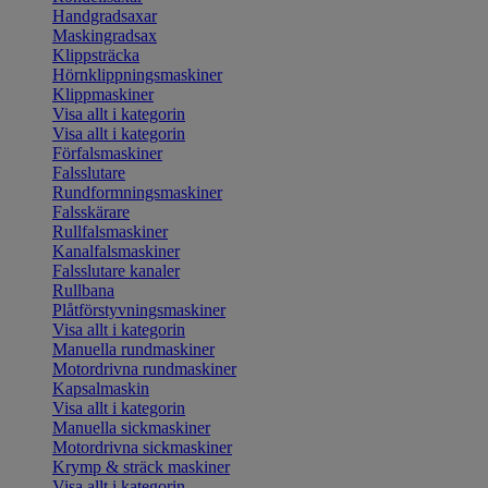
Handgradsaxar
Maskingradsax
Klippsträcka
Hörnklippningsmaskiner
Klippmaskiner
Visa allt i kategorin
Visa allt i kategorin
Förfalsmaskiner
Falsslutare
Rundformningsmaskiner
Falsskärare
Rullfalsmaskiner
Kanalfalsmaskiner
Falsslutare kanaler
Rullbana
Plåtförstyvningsmaskiner
Visa allt i kategorin
Manuella rundmaskiner
Motordrivna rundmaskiner
Kapsalmaskin
Visa allt i kategorin
Manuella sickmaskiner
Motordrivna sickmaskiner
Krymp & sträck maskiner
Visa allt i kategorin