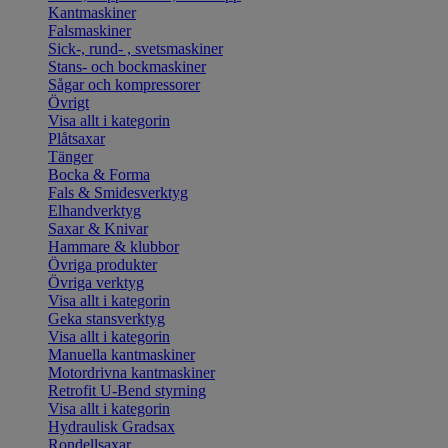
Kantmaskiner
Falsmaskiner
Sick-, rund- , svetsmaskiner
Stans- och bockmaskiner
Sågar och kompressorer
Övrigt
Visa allt i kategorin
Plåtsaxar
Tänger
Bocka & Forma
Fals & Smidesverktyg
Elhandverktyg
Saxar & Knivar
Hammare & klubbor
Övriga produkter
Övriga verktyg
Visa allt i kategorin
Geka stansverktyg
Visa allt i kategorin
Manuella kantmaskiner
Motordrivna kantmaskiner
Retrofit U-Bend styrning
Visa allt i kategorin
Hydraulisk Gradsax
Rondellsaxar