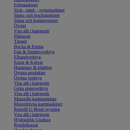
Falsmaskiner
Sick-, rund- , svetsmaskiner
Stans- och bockmaskiner
Sågar och kompressorer
Övrigt
Visa allt i kategorin
Plåtsaxar
Tänger
Bocka & Forma
Fals & Smidesverktyg
Elhandverktyg
Saxar & Knivar
Hammare & klubbor
Övriga produkter
Övriga verktyg
Visa allt i kategorin
Geka stansverktyg
Visa allt i kategorin
Manuella kantmaskiner
Motordrivna kantmaskiner
Retrofit U-Bend styrning
Visa allt i kategorin
Hydraulisk Gradsax
Rondellsaxar