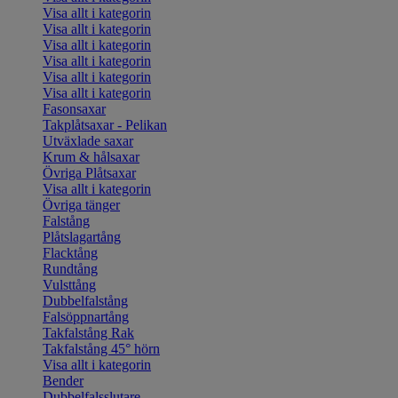
Visa allt i kategorin
Visa allt i kategorin
Visa allt i kategorin
Visa allt i kategorin
Visa allt i kategorin
Visa allt i kategorin
Fasonsaxar
Takplåtsaxar - Pelikan
Utväxlade saxar
Krum & hålsaxar
Övriga Plåtsaxar
Visa allt i kategorin
Övriga tänger
Falstång
Plåtslagartång
Flacktång
Rundtång
Vulsttång
Dubbelfalstång
Falsöppnartång
Takfalstång Rak
Takfalstång 45° hörn
Visa allt i kategorin
Bender
Dubbelfalsslutare