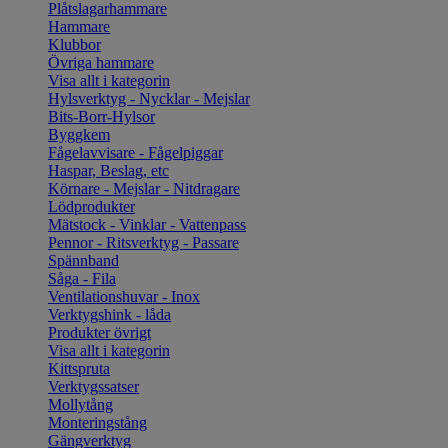
Plåtslagarhammare
Hammare
Klubbor
Övriga hammare
Visa allt i kategorin
Hylsverktyg - Nycklar - Mejslar
Bits-Borr-Hylsor
Byggkem
Fågelavvisare - Fågelpiggar
Haspar, Beslag, etc
Körnare - Mejslar - Nitdragare
Lödprodukter
Mätstock - Vinklar - Vattenpass
Pennor - Ritsverktyg - Passare
Spännband
Såga - Fila
Ventilationshuvar - Inox
Verktygshink - låda
Produkter övrigt
Visa allt i kategorin
Kittspruta
Verktygssatser
Mollytång
Monteringstång
Gängverktyg