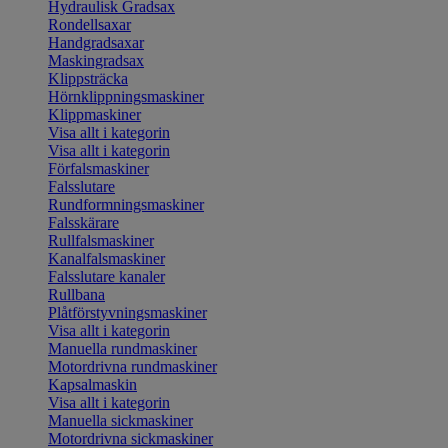
Hydraulisk Gradsax
Rondellsaxar
Handgradsaxar
Maskingradsax
Klippsträcka
Hörnklippningsmaskiner
Klippmaskiner
Visa allt i kategorin
Visa allt i kategorin
Förfalsmaskiner
Falsslutare
Rundformningsmaskiner
Falsskärare
Rullfalsmaskiner
Kanalfalsmaskiner
Falsslutare kanaler
Rullbana
Plåtförstyvningsmaskiner
Visa allt i kategorin
Manuella rundmaskiner
Motordrivna rundmaskiner
Kapsalmaskin
Visa allt i kategorin
Manuella sickmaskiner
Motordrivna sickmaskiner