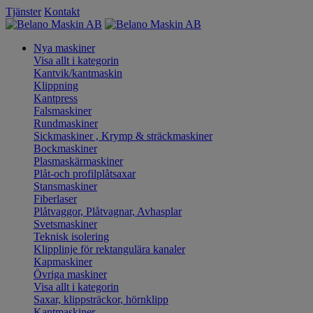
Tjänster
Kontakt
Nya maskiner
Visa allt i kategorin
Kantvik/kantmaskin
Klippning
Kantpress
Falsmaskiner
Rundmaskiner
Sickmaskiner , Krymp & sträckmaskiner
Bockmaskiner
Plasmaskärmaskiner
Plåt-och profilplåtsaxar
Stansmaskiner
Fiberlaser
Plåtvaggor, Plåtvagnar, Avhasplar
Svetsmaskiner
Teknisk isolering
Klipplinje för rektangulära kanaler
Kapmaskiner
Övriga maskiner
Visa allt i kategorin
Saxar, klippsträckor, hörnklipp
Kantmaskiner