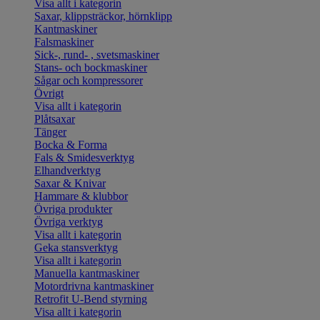
Visa allt i kategorin
Saxar, klippsträckor, hörnklipp
Kantmaskiner
Falsmaskiner
Sick-, rund- , svetsmaskiner
Stans- och bockmaskiner
Sågar och kompressorer
Övrigt
Visa allt i kategorin
Plåtsaxar
Tänger
Bocka & Forma
Fals & Smidesverktyg
Elhandverktyg
Saxar & Knivar
Hammare & klubbor
Övriga produkter
Övriga verktyg
Visa allt i kategorin
Geka stansverktyg
Visa allt i kategorin
Manuella kantmaskiner
Motordrivna kantmaskiner
Retrofit U-Bend styrning
Visa allt i kategorin