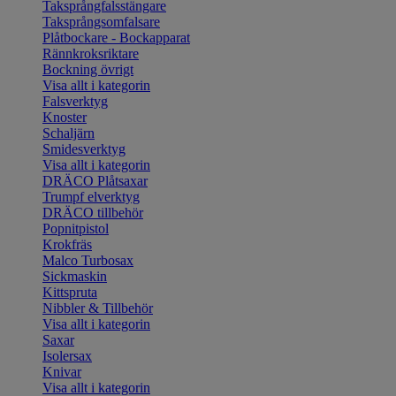
Taksprångfalsstängare
Taksprångsomfalsare
Plåtbockare - Bockapparat
Rännkroksriktare
Bockning övrigt
Visa allt i kategorin
Falsverktyg
Knoster
Schaljärn
Smidesverktyg
Visa allt i kategorin
DRÄCO Plåtsaxar
Trumpf elverktyg
DRÄCO tillbehör
Popnitpistol
Krokfräs
Malco Turbosax
Sickmaskin
Kittspruta
Nibbler & Tillbehör
Visa allt i kategorin
Saxar
Isolersax
Knivar
Visa allt i kategorin