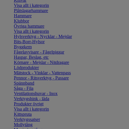
Knivar
Visa allt i kategorin
Plåtslagarhammare
Hammare
Klubbor
Övriga hammare
Visa allt i kategorin
Hylsverktyg - Nycklar - Mejslar
Bits-Borr-Hylsor
Byggkem
Fågelavvisare - Fågelpiggar
Haspar, Beslag, etc
Körnare - Mejslar - Nitdragare
Lödprodukter
Mätstock - Vinklar - Vattenpass
Pennor - Ritsverktyg - Passare
Spännband
Såga - Fila
Ventilationshuvar - Inox
Verktygshink - låda
Produkter övrigt
Visa allt i kategorin
Kittspruta
Verktygssatser
Mollytång