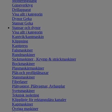
Monteringstång
Gängverktyg
Drillapparat
Visa allt i kategorin
Dynor Geka
Stansar Geka
Stansar och dynor
Visa allt i kategorin
Kantvik/kantmaskin
Klippning
Kantpress
Falsmaskiner
Rundmaskiner
Sickmaskiner , Krymp & sträckmaskiner
Bockmaskiner
Plasmaskärmaskiner
Plåt-och profilplåtsaxar
Stansmaskiner
Fiberlaser
Plåtvaggor, Plåtvagnar, Avhasplar
Svetsmaskiner
Teknisk isolering
Klipplinje för rektangulära kanaler
Kapmaskiner
Övriga maskiner