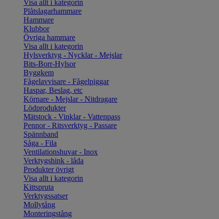
Visa allt i kategorin
Plåtslagarhammare
Hammare
Klubbor
Övriga hammare
Visa allt i kategorin
Hylsverktyg - Nycklar - Mejslar
Bits-Borr-Hylsor
Byggkem
Fågelavvisare - Fågelpiggar
Haspar, Beslag, etc
Körnare - Mejslar - Nitdragare
Lödprodukter
Mätstock - Vinklar - Vattenpass
Pennor - Ritsverktyg - Passare
Spännband
Såga - Fila
Ventilationshuvar - Inox
Verktygshink - låda
Produkter övrigt
Visa allt i kategorin
Kittspruta
Verktygssatser
Mollytång
Monteringstång