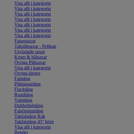
Visa allt i kategorin
Visa allt i kategorin
Visa allt i kategorin
Visa allt i kategorin
Visa allt i kategorin
Visa allt i kategorin
Visa allt i kategorin
Fasonsaxar
Takplåtsaxar - Pelikan
Utväxlade saxar
Krum & hålsaxar
Övriga Plåtsaxar
Visa allt i kategorin
Övriga tänger
Falstång
Plåtslagartång
Flacktång
Rundtång
Vulsttång
Dubbelfalstång
Falsöppnartång
Takfalstång Rak
Takfalstång 45° hörn
Visa allt i kategorin
Bender