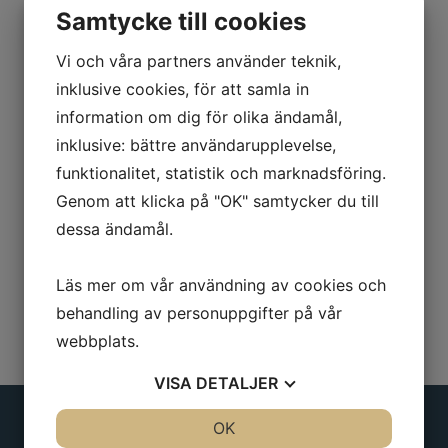
Samtycke till cookies
Rakt utförande, finns även i böjt
utförande 30° som beställningsvara.
Vi och våra partners använder teknik,
inklusive cookies, för att samla in
Längd: 570mm
information om dig för olika ändamål,
Bredd: 160mm
inklusive: bättre användarupplevelse,
funktionalitet, statistik och marknadsföring.
Djup: 160mm
Genom att klicka på "OK" samtycker du till
dessa ändamål.
Läs mer om vår användning av cookies och
behandling av personuppgifter på vår
webbplats.
VISA
DETALJER
JA
NEJ
OK
JA
NEJ