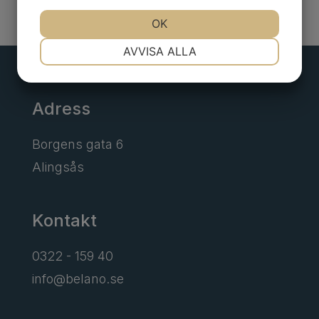
JA
NEJ
OK
JA
NEJ
NÖDVÄNDIG
INSTÄLLNINGAR
AVVISA ALLA
JA
NEJ
JA
NEJ
MARKNADSFÖRING
STATISTIK
Adress
Borgens gata 6
Alingsås
Kontakt
0322 - 159 40
info@belano.se