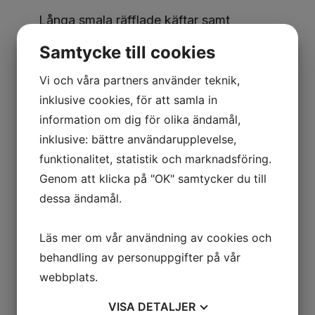
Långa smala räfflade käftar samt
avbitare.
Samtycke till cookies
Universaltång med extra smala käftar.
Vi och våra partners använder teknik,
Försedd med rörgrepp och avbitare.
inklusive cookies, för att samla in
Självlåsande och utrustad med
information om dig för olika ändamål,
utlösningsarm.
inklusive: bättre användarupplevelse,
funktionalitet, statistik och marknadsföring.
Längd: 150mm
Genom att klicka på "OK" samtycker du till
Gripvidd: 55mm
dessa ändamål.
Gapdjup: 45mm
Läs mer om vår användning av cookies och
behandling av personuppgifter på vår
webbplats.
VISA
DETALJER