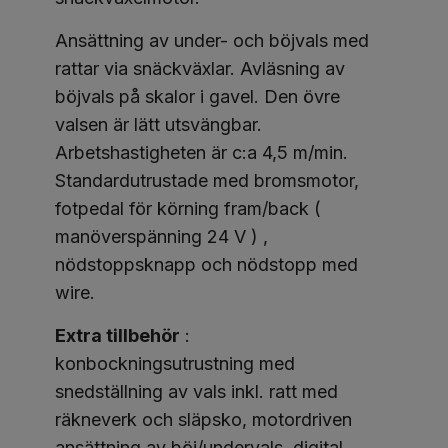
Ansättning av under- och böjvals med
rattar via snäckväxlar. Avläsning av
böjvals på skalor i gavel. Den övre
valsen är lätt utsvängbar.
Arbetshastigheten är c:a 4,5 m/min.
Standardutrustade med bromsmotor,
fotpedal för körning fram/back (
manöverspänning 24 V ) ,
nödstoppsknapp och nödstopp med
wire.
Extra tillbehör
:
konbockningsutrustning med
snedställning av vals inkl. ratt med
räkneverk och släpsko, motordriven
ansättning av böj/undervals, digital