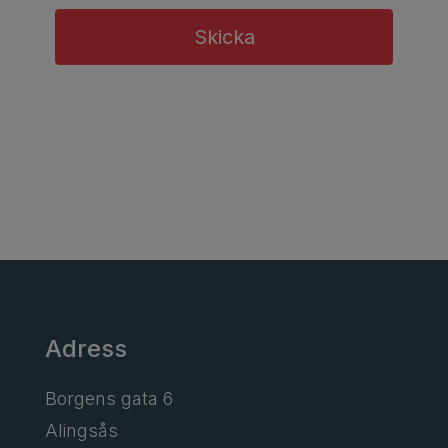
Skicka
Adress
Borgens gata 6
Alingsås