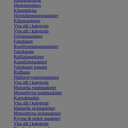
Handgradsaxar
Maskingradsax
Klippsträcka
Hörnklippningsmaskiner
Klippmaskiner
Visa allt i kategorin
Visa allt i kategorin
Förfalsmaskiner
Falsslutare
Rundformningsmaskiner
Falsskärare
Rullfalsmaskiner
Kanalfalsmaskiner
Falsslutare kanaler
Rullbana
Plåtförstyvningsmaskiner
Visa allt i kategorin
Manuella rundmaskiner
Motordrivna rundmaskiner
Kapsalmaskin
Visa allt i kategorin
Manuella sickmaskiner
Motordrivna sickmaskiner
Krymp & sträck maskiner
Visa allt i kategorin