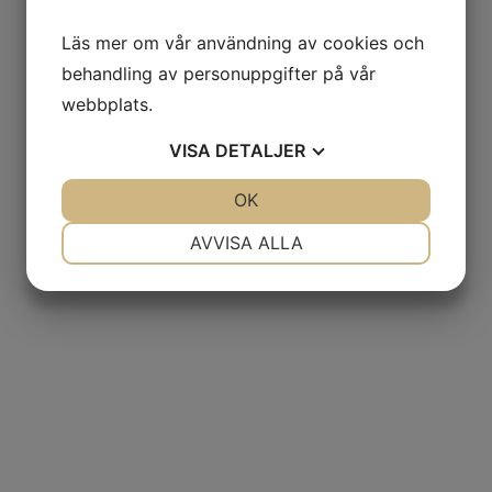
Läs mer om vår användning av cookies och
behandling av personuppgifter på vår
webbplats.
VISA
DETALJER
JA
NEJ
OK
JA
NEJ
NÖDVÄNDIG
INSTÄLLNINGAR
AVVISA ALLA
JA
NEJ
JA
NEJ
MARKNADSFÖRING
STATISTIK