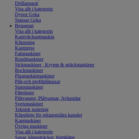
Drillapparat
Visa allt i kategorin
Dynor Geka
Stansar Geka
Begagnat
Visa allt i kategorin
Kantvik/kantmaskin
Klippning
Kantpress
Falsmaskiner
Rundmaskiner
Sickmaskiner , Krymp & sträckmaskiner
Bockmaskiner
Plasmaskärmaskiner
Plåt-och profilplåtsaxar
Stansmaskiner
Fiberlaser
Plåtvaggor, Plåtvagnar, Avhasplar
Svetsmaskiner
Teknisk isolering
Klipplinje för rektangulära kanaler
Kapmaskiner
Övriga maskiner
Visa allt i kategorin
Saxar, klippsträckor, hörnklipp