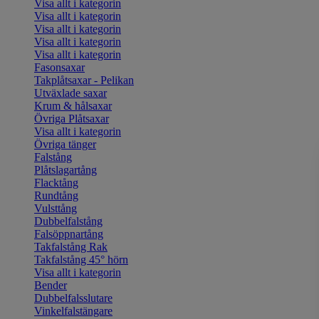
Visa allt i kategorin
Visa allt i kategorin
Visa allt i kategorin
Visa allt i kategorin
Visa allt i kategorin
Fasonsaxar
Takplåtsaxar - Pelikan
Utväxlade saxar
Krum & hålsaxar
Övriga Plåtsaxar
Visa allt i kategorin
Övriga tänger
Falstång
Plåtslagartång
Flacktång
Rundtång
Vulsttång
Dubbelfalstång
Falsöppnartång
Takfalstång Rak
Takfalstång 45° hörn
Visa allt i kategorin
Bender
Dubbelfalsslutare
Vinkelfalstängare