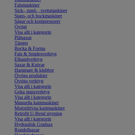
Falsmaskiner
Sick-, rund- , svetsmaskiner
Stans- och bockmaskiner
Sågar och kompressorer
Övrigt
Visa allt i kategorin
Plåtsaxar
Tänger
Bocka & Forma
Fals & Smidesverktyg
Elhandverktyg
Saxar & Knivar
Hammare & klubbor
Övriga produkter
Övriga verktyg
Visa allt i kategorin
Geka stansverktyg
Visa allt i kategorin
Manuella kantmaskiner
Motordrivna kantmaskiner
Retrofit U-Bend styrning
Visa allt i kategorin
Hydraulisk Gradsax
Rondellsaxar