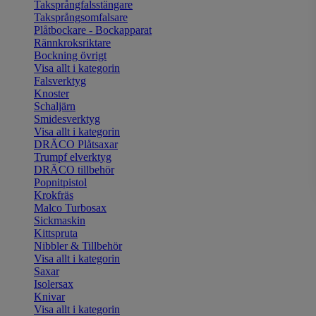
Taksprångfalsstängare
Taksprångsomfalsare
Plåtbockare - Bockapparat
Rännkroksriktare
Bockning övrigt
Visa allt i kategorin
Falsverktyg
Knoster
Schaljärn
Smidesverktyg
Visa allt i kategorin
DRÄCO Plåtsaxar
Trumpf elverktyg
DRÄCO tillbehör
Popnitpistol
Krokfräs
Malco Turbosax
Sickmaskin
Kittspruta
Nibbler & Tillbehör
Visa allt i kategorin
Saxar
Isolersax
Knivar
Visa allt i kategorin