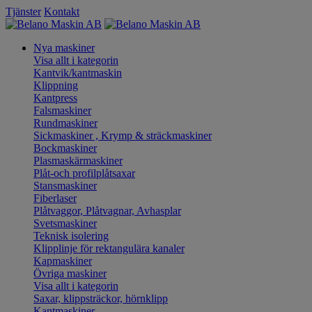
Tjänster
Kontakt
Nya maskiner
Visa allt i kategorin
Kantvik/kantmaskin
Klippning
Kantpress
Falsmaskiner
Rundmaskiner
Sickmaskiner , Krymp & sträckmaskiner
Bockmaskiner
Plasmaskärmaskiner
Plåt-och profilplåtsaxar
Stansmaskiner
Fiberlaser
Plåtvaggor, Plåtvagnar, Avhasplar
Svetsmaskiner
Teknisk isolering
Klipplinje för rektangulära kanaler
Kapmaskiner
Övriga maskiner
Visa allt i kategorin
Saxar, klippsträckor, hörnklipp
Kantmaskiner