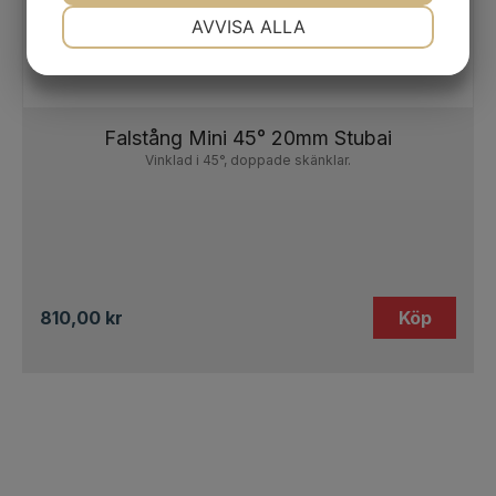
NÖDVÄNDIG
INSTÄLLNINGAR
AVVISA ALLA
JA
NEJ
JA
NEJ
MARKNADSFÖRING
STATISTIK
Falstång Mini 45° 20mm Stubai
Vinklad i 45°, doppade skänklar.
810,00
kr
Köp