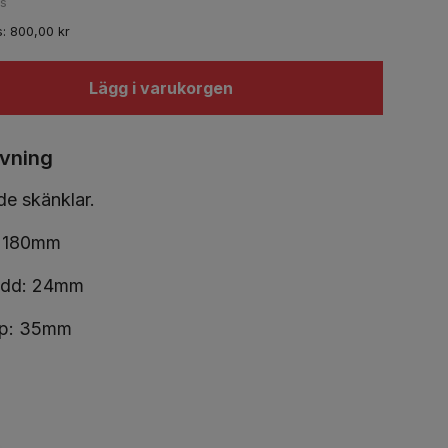
ms
s:
800,00
kr
Lägg i varukorgen
ivning
e skänklar.
: 180mm
edd: 24mm
up: 35mm