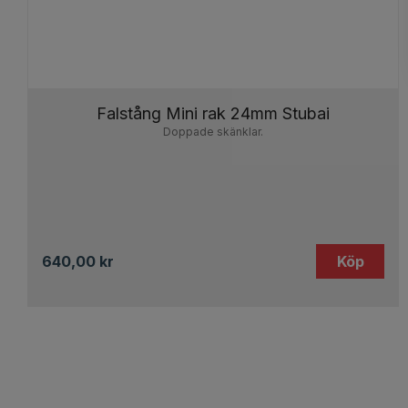
Falstång Mini rak 24mm Stubai
Doppade skänklar.
640,00
kr
Köp