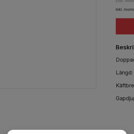
Exkl. mo
Inkl. mom
Beskr
Doppad
Längd
Käftbr
Gapdj