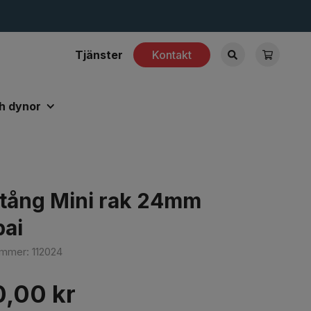
Tjänster
Kontakt
h dynor
stång Mini rak 24mm
bai
nummer:
112024
0,00
kr