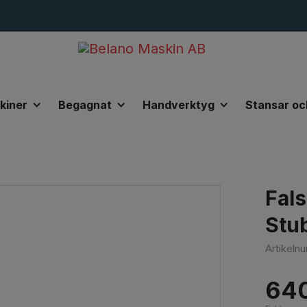
kiner
Begagnat
Handverktyg
Stansar oc
ak 24mm Stubai
Fal
Stu
Artikel
64