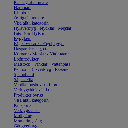
Plåtslagarhammare
Hammare
Klubbor
Övriga hammare
Visa allt i kategorin
Hylsverktyg - Nycklar - Mejslar
Bits-Borr-Hylsor
Byggkem
Fågelavvisare - Fågelpiggar
Haspar, Beslag, etc
Körnare - Mejslar - Nitdragare
Lödprodukter
Mätstock - Vinklar - Vattenpass
Pennor - Ritsverktyg - Passare
Spännband
Såga - Fila
Ventilationshuvar - Inox
Verktygshink - låda
Produkter övrigt
Visa allt i kategorin
Kittspruta
Verktygssatser
Mollytång
Monteringstång
Gängverktyg