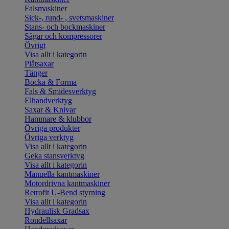
Falsmaskiner
Sick-, rund- , svetsmaskiner
Stans- och bockmaskiner
Sågar och kompressorer
Övrigt
Visa allt i kategorin
Plåtsaxar
Tänger
Bocka & Forma
Fals & Smidesverktyg
Elhandverktyg
Saxar & Knivar
Hammare & klubbor
Övriga produkter
Övriga verktyg
Visa allt i kategorin
Geka stansverktyg
Visa allt i kategorin
Manuella kantmaskiner
Motordrivna kantmaskiner
Retrofit U-Bend styrning
Visa allt i kategorin
Hydraulisk Gradsax
Rondellsaxar