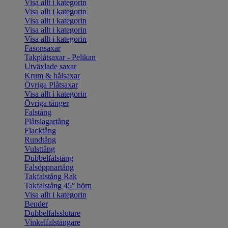
Visa allt i kategorin
Visa allt i kategorin
Visa allt i kategorin
Visa allt i kategorin
Visa allt i kategorin
Fasonsaxar
Takplåtsaxar - Pelikan
Utväxlade saxar
Krum & hålsaxar
Övriga Plåtsaxar
Visa allt i kategorin
Övriga tänger
Falstång
Plåtslagartång
Flacktång
Rundtång
Vulsttång
Dubbelfalstång
Falsöppnartång
Takfalstång Rak
Takfalstång 45° hörn
Visa allt i kategorin
Bender
Dubbelfalsslutare
Vinkelfalstängare