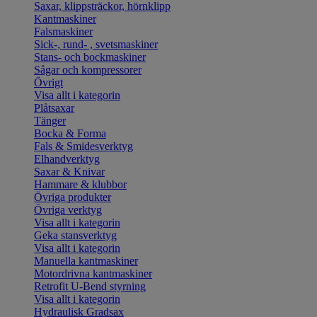
Saxar, klippsträckor, hörnklipp
Kantmaskiner
Falsmaskiner
Sick-, rund- , svetsmaskiner
Stans- och bockmaskiner
Sågar och kompressorer
Övrigt
Visa allt i kategorin
Plåtsaxar
Tänger
Bocka & Forma
Fals & Smidesverktyg
Elhandverktyg
Saxar & Knivar
Hammare & klubbor
Övriga produkter
Övriga verktyg
Visa allt i kategorin
Geka stansverktyg
Visa allt i kategorin
Manuella kantmaskiner
Motordrivna kantmaskiner
Retrofit U-Bend styrning
Visa allt i kategorin
Hydraulisk Gradsax