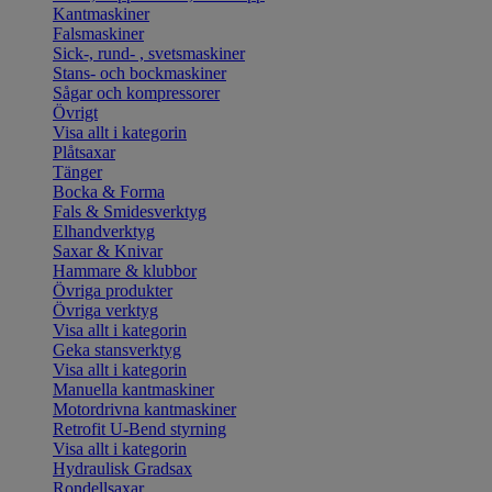
Kantmaskiner
Falsmaskiner
Sick-, rund- , svetsmaskiner
Stans- och bockmaskiner
Sågar och kompressorer
Övrigt
Visa allt i kategorin
Plåtsaxar
Tänger
Bocka & Forma
Fals & Smidesverktyg
Elhandverktyg
Saxar & Knivar
Hammare & klubbor
Övriga produkter
Övriga verktyg
Visa allt i kategorin
Geka stansverktyg
Visa allt i kategorin
Manuella kantmaskiner
Motordrivna kantmaskiner
Retrofit U-Bend styrning
Visa allt i kategorin
Hydraulisk Gradsax
Rondellsaxar