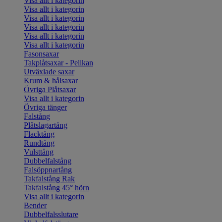
Visa allt i kategorin
Visa allt i kategorin
Visa allt i kategorin
Visa allt i kategorin
Visa allt i kategorin
Visa allt i kategorin
Fasonsaxar
Takplåtsaxar - Pelikan
Utväxlade saxar
Krum & hålsaxar
Övriga Plåtsaxar
Visa allt i kategorin
Övriga tänger
Falstång
Plåtslagartång
Flacktång
Rundtång
Vulsttång
Dubbelfalstång
Falsöppnartång
Takfalstång Rak
Takfalstång 45° hörn
Visa allt i kategorin
Bender
Dubbelfalsslutare