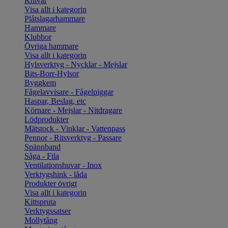
Knivar
Visa allt i kategorin
Plåtslagarhammare
Hammare
Klubbor
Övriga hammare
Visa allt i kategorin
Hylsverktyg - Nycklar - Mejslar
Bits-Borr-Hylsor
Byggkem
Fågelavvisare - Fågelpiggar
Haspar, Beslag, etc
Körnare - Mejslar - Nitdragare
Lödprodukter
Mätstock - Vinklar - Vattenpass
Pennor - Ritsverktyg - Passare
Spännband
Såga - Fila
Ventilationshuvar - Inox
Verktygshink - låda
Produkter övrigt
Visa allt i kategorin
Kittspruta
Verktygssatser
Mollytång