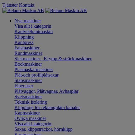
Tjänster
Kontakt
Nya maskiner
Visa allt i kategorin
Kantvik/kantmaskin
Klippning
Kantpress
Falsmaskiner
Rundmaskiner
Sickmaskiner , Krymp & sträckmaskiner
Bockmaskiner
Plasmaskärmaskiner
Plåt-och profilplåtsaxar
Stansmaskiner
Fiberlaser
Plåtvaggor, Plåtvagnar, Avhasplar
Svetsmaskiner
Teknisk isolering
Klipplinje för rektangulära kanaler
Kapmaskiner
Övriga maskiner
Visa allt i kategorin
Saxar, klippsträckor, hörnklipp
Kantmaskiner