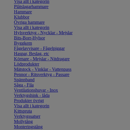
Visa allt i kategorin
Plåtslagarhammare
Hammare
Klubbor
Övriga hammare
Visa allt i kategorin
Hylsverktyg - Nycklar - Mejslar
Bits-Borr-Hylsor
Byggkem
Fågelavvisare - Fågelpiggar
Haspar, Beslag, etc
Körnare - Mejslar - Nitdragare
Lödprodukter
Mätstock - Vinklar - Vattenpass
Pennor - Ritsverktyg - Passare
Spännband
Såga - Fila
Ventilationshuvar - Inox
Verktygshink - låda
Produkter övrigt
Visa allt i kategorin
Kittspruta
Verktygssatser
Mollytång
Monteringstång