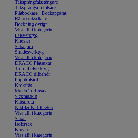
Taksprångfalsstängare
Taksprångsomfalsare
Plåtbockare - Bockapparat
Rännkroksriktare
Bockning övrigt
Visa allt i kategorin
Falsverktyg
Knoster
Schaljärn
Smidesverktyg
Visa allt i kategorin
DRÄCO Plåtsaxar
Trumpf elverktyg
DRÄCO tillbehör
Popnitpistol
Krokfräs
Malco Turbosax
Sickmaskin
Kittspruta
Nibbler & Tillbehör
Visa allt i kategorin
Saxar
Isolersax
Knivar
Visa allt i kategorin