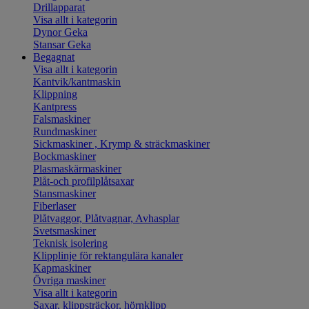
Drillapparat
Visa allt i kategorin
Dynor Geka
Stansar Geka
Begagnat
Visa allt i kategorin
Kantvik/kantmaskin
Klippning
Kantpress
Falsmaskiner
Rundmaskiner
Sickmaskiner , Krymp & sträckmaskiner
Bockmaskiner
Plasmaskärmaskiner
Plåt-och profilplåtsaxar
Stansmaskiner
Fiberlaser
Plåtvaggor, Plåtvagnar, Avhasplar
Svetsmaskiner
Teknisk isolering
Klipplinje för rektangulära kanaler
Kapmaskiner
Övriga maskiner
Visa allt i kategorin
Saxar, klippsträckor, hörnklipp