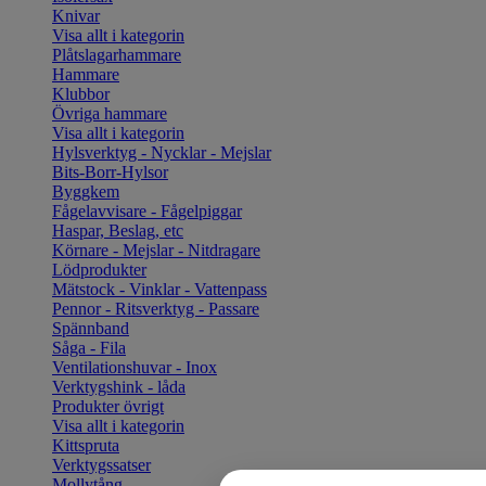
Knivar
Visa allt i kategorin
Plåtslagarhammare
Hammare
Klubbor
Övriga hammare
Visa allt i kategorin
Hylsverktyg - Nycklar - Mejslar
Bits-Borr-Hylsor
Byggkem
Fågelavvisare - Fågelpiggar
Haspar, Beslag, etc
Körnare - Mejslar - Nitdragare
Lödprodukter
Mätstock - Vinklar - Vattenpass
Pennor - Ritsverktyg - Passare
Spännband
Såga - Fila
Ventilationshuvar - Inox
Verktygshink - låda
Produkter övrigt
Visa allt i kategorin
Kittspruta
Verktygssatser
Mollytång