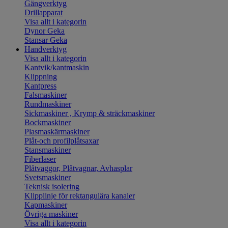
Gängverktyg
Drillapparat
Visa allt i kategorin
Dynor Geka
Stansar Geka
Handverktyg
Visa allt i kategorin
Kantvik/kantmaskin
Klippning
Kantpress
Falsmaskiner
Rundmaskiner
Sickmaskiner , Krymp & sträckmaskiner
Bockmaskiner
Plasmaskärmaskiner
Plåt-och profilplåtsaxar
Stansmaskiner
Fiberlaser
Plåtvaggor, Plåtvagnar, Avhasplar
Svetsmaskiner
Teknisk isolering
Klipplinje för rektangulära kanaler
Kapmaskiner
Övriga maskiner
Visa allt i kategorin