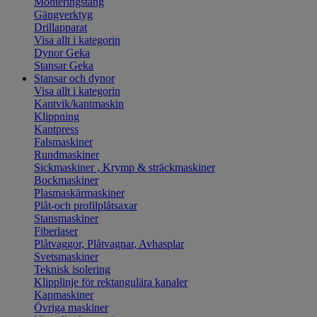
Monteringstång
Gängverktyg
Drillapparat
Visa allt i kategorin
Dynor Geka
Stansar Geka
Stansar och dynor
Visa allt i kategorin
Kantvik/kantmaskin
Klippning
Kantpress
Falsmaskiner
Rundmaskiner
Sickmaskiner , Krymp & sträckmaskiner
Bockmaskiner
Plasmaskärmaskiner
Plåt-och profilplåtsaxar
Stansmaskiner
Fiberlaser
Plåtvaggor, Plåtvagnar, Avhasplar
Svetsmaskiner
Teknisk isolering
Klipplinje för rektangulära kanaler
Kapmaskiner
Övriga maskiner