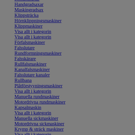
Handgradsaxar
Maskingradsax
Klippsträcka
Hörnklippningsmaskiner
Klippmaskiner
Visa allt i kategorin
Visa allt i kategorin
Förfalsmaskiner
Falsslutare
Rundformningsmaskiner
Falsskärare
Rullfalsmaskiner
Kanalfalsmaskiner
Falsslutare kanaler
Rullbana
Plåtförstyvningsmaskiner
Visa allt i kategorin
Manuella rundmaskiner
Motordrivna rundmaskiner
Kapsalmaskin
Visa allt i kategorin
Manuella sickmaskiner
Motordrivna sickmaskiner
Krymp & sträck maskiner
Visa allt i kategorin