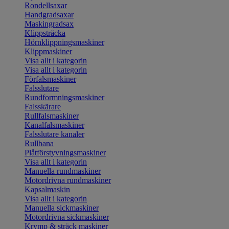
Rondellsaxar
Handgradsaxar
Maskingradsax
Klippsträcka
Hörnklippningsmaskiner
Klippmaskiner
Visa allt i kategorin
Visa allt i kategorin
Förfalsmaskiner
Falsslutare
Rundformningsmaskiner
Falsskärare
Rullfalsmaskiner
Kanalfalsmaskiner
Falsslutare kanaler
Rullbana
Plåtförstyvningsmaskiner
Visa allt i kategorin
Manuella rundmaskiner
Motordrivna rundmaskiner
Kapsalmaskin
Visa allt i kategorin
Manuella sickmaskiner
Motordrivna sickmaskiner
Krymp & sträck maskiner