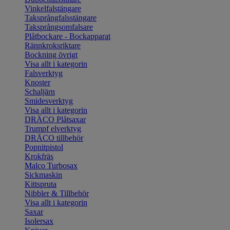
Vinkelfalstängare
Taksprångfalsstängare
Taksprångsomfalsare
Plåtbockare - Bockapparat
Rännkroksriktare
Bockning övrigt
Visa allt i kategorin
Falsverktyg
Knoster
Schaljärn
Smidesverktyg
Visa allt i kategorin
DRÄCO Plåtsaxar
Trumpf elverktyg
DRÄCO tillbehör
Popnitpistol
Krokfräs
Malco Turbosax
Sickmaskin
Kittspruta
Nibbler & Tillbehör
Visa allt i kategorin
Saxar
Isolersax