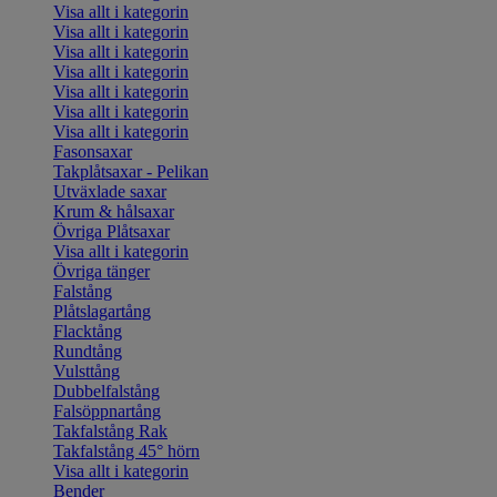
Visa allt i kategorin
Visa allt i kategorin
Visa allt i kategorin
Visa allt i kategorin
Visa allt i kategorin
Visa allt i kategorin
Visa allt i kategorin
Fasonsaxar
Takplåtsaxar - Pelikan
Utväxlade saxar
Krum & hålsaxar
Övriga Plåtsaxar
Visa allt i kategorin
Övriga tänger
Falstång
Plåtslagartång
Flacktång
Rundtång
Vulsttång
Dubbelfalstång
Falsöppnartång
Takfalstång Rak
Takfalstång 45° hörn
Visa allt i kategorin
Bender