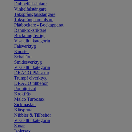
Dubbelfalsslutare
Vinkelfalstängare
Taksprångfalsstängare
Taksprångsomfalsare
Plåtbockare - Bockapparat
Rännkroksriktare
Bockning övrigt
Visa allt i kategorin
Falsverktyg
Knoster
Schaljärn
Smidesverktyg
Visa allt i kategorin
DRÄCO Plåtsaxar
Trumpf elverktyg
DRÄCO tillbehör
Popnitpistol
Krokfräs
Malco Turbosax
Sickmaskin
Kittspruta
Nibbler & Tillbehör
Visa allt i kategorin
Saxar
Isolersax