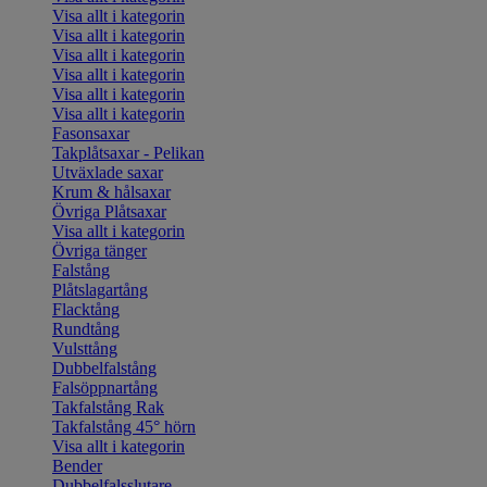
Visa allt i kategorin
Visa allt i kategorin
Visa allt i kategorin
Visa allt i kategorin
Visa allt i kategorin
Visa allt i kategorin
Fasonsaxar
Takplåtsaxar - Pelikan
Utväxlade saxar
Krum & hålsaxar
Övriga Plåtsaxar
Visa allt i kategorin
Övriga tänger
Falstång
Plåtslagartång
Flacktång
Rundtång
Vulsttång
Dubbelfalstång
Falsöppnartång
Takfalstång Rak
Takfalstång 45° hörn
Visa allt i kategorin
Bender
Dubbelfalsslutare