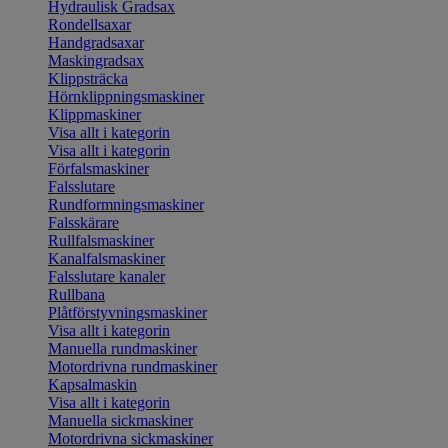
Hydraulisk Gradsax
Rondellsaxar
Handgradsaxar
Maskingradsax
Klippsträcka
Hörnklippningsmaskiner
Klippmaskiner
Visa allt i kategorin
Visa allt i kategorin
Förfalsmaskiner
Falsslutare
Rundformningsmaskiner
Falsskärare
Rullfalsmaskiner
Kanalfalsmaskiner
Falsslutare kanaler
Rullbana
Plåtförstyvningsmaskiner
Visa allt i kategorin
Manuella rundmaskiner
Motordrivna rundmaskiner
Kapsalmaskin
Visa allt i kategorin
Manuella sickmaskiner
Motordrivna sickmaskiner