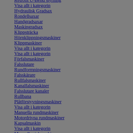
Retrofit U-Bend styrning
Visa allt i kategorin
Hydraulisk Gradsax
Rondellsaxar
Handgradsaxar
Maskingradsax
Klippsträcka
Hörnklippningsmaskiner
Klippmaskiner
Visa allt i kategorin
Visa allt i kategorin
Förfalsmaskiner
Falsslutare
Rundformningsmaskiner
Falsskärare
Rullfalsmaskiner
Kanalfalsmaskiner
Falsslutare kanaler
Rullbana
Plåtförstyvningsmaskiner
Visa allt i kategorin
Manuella rundmaskiner
Motordrivna rundmaskiner
Kapsalmaskin
Visa allt i kategorin