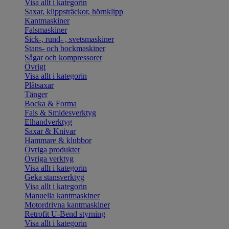
Visa allt i kategorin
Saxar, klippsträckor, hörnklipp
Kantmaskiner
Falsmaskiner
Sick-, rund- , svetsmaskiner
Stans- och bockmaskiner
Sågar och kompressorer
Övrigt
Visa allt i kategorin
Plåtsaxar
Tänger
Bocka & Forma
Fals & Smidesverktyg
Elhandverktyg
Saxar & Knivar
Hammare & klubbor
Övriga produkter
Övriga verktyg
Visa allt i kategorin
Geka stansverktyg
Visa allt i kategorin
Manuella kantmaskiner
Motordrivna kantmaskiner
Retrofit U-Bend styrning
Visa allt i kategorin