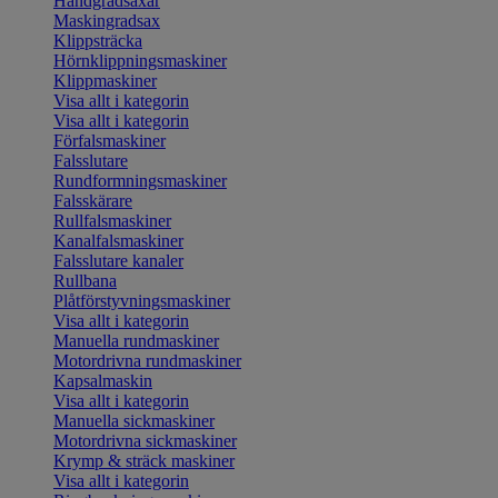
Handgradsaxar
Maskingradsax
Klippsträcka
Hörnklippningsmaskiner
Klippmaskiner
Visa allt i kategorin
Visa allt i kategorin
Förfalsmaskiner
Falsslutare
Rundformningsmaskiner
Falsskärare
Rullfalsmaskiner
Kanalfalsmaskiner
Falsslutare kanaler
Rullbana
Plåtförstyvningsmaskiner
Visa allt i kategorin
Manuella rundmaskiner
Motordrivna rundmaskiner
Kapsalmaskin
Visa allt i kategorin
Manuella sickmaskiner
Motordrivna sickmaskiner
Krymp & sträck maskiner
Visa allt i kategorin