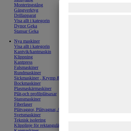
Monteringstång
Samtykke til cook
Gängverktyg
Drillapparat
Vi og vores samarbejdspart
Visa allt i kategorin
Dynor Geka
teknologier, herunder cookies
Stansar Geka
indsamle oplysninger om dig 
Nya maskiner
formål, herunder: Tilpasning
Visa allt i kategorin
bedre brugeroplevelse, funkt
Kantvik/kantmaskin
Klippning
statistik og marketing. Diss
Kantpress
Falsmaskiner
kan blive delt med annonce
Rundmaskiner
analysepartnere, som kan 
Sickmaskiner , Krymp & sträckmaskiner
Bockmaskiner
med data, du tidligere har g
Plasmaskärmaskiner
de har indsamlet gennem di
Plåt-och profilplåtsaxar
Stansmaskiner
tjenester. Ved at klikke på '
Fiberlaser
samtykke til disse formål.
Plåtvaggor, Plåtvagnar, Avhasplar
Svetsmaskiner
Teknisk isolering
Læs mere om vores brug af
Klipplinje för rektangulära kanaler
Kapmaskiner