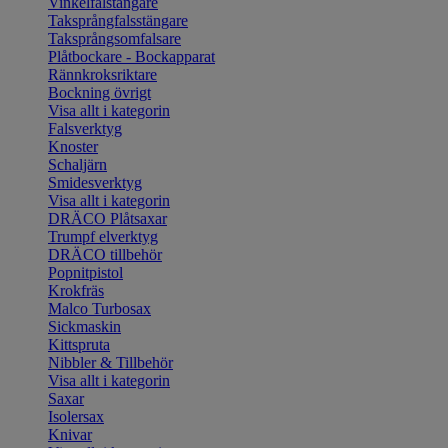
Vinkelfalstängare
Taksprångfalsstängare
Taksprångsomfalsare
Plåtbockare - Bockapparat
Rännkroksriktare
Bockning övrigt
Visa allt i kategorin
Falsverktyg
Knoster
Schaljärn
Smidesverktyg
Visa allt i kategorin
DRÄCO Plåtsaxar
Trumpf elverktyg
DRÄCO tillbehör
Popnitpistol
Krokfräs
Malco Turbosax
Sickmaskin
Kittspruta
Nibbler & Tillbehör
Visa allt i kategorin
Saxar
Isolersax
Knivar