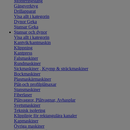
Monteringstång
Gängverktyg
Drillapparat
Visa allt i kategorin
Dynor Geka
Stansar Geka
Stansar och dynor
Visa allt i kategorin
Kantvik/kantmaskin
Klippning
Kantpress
Falsmaskiner
Rundmaskiner
Sickmaskiner , Krymp & sträckmaskiner
Bockmaskiner
Plasmaskärmaskiner
Plåt-och profilplåtsaxar
Stansmaskiner
Fiberlaser
Plåtvaggor, Plåtvagnar, Avhasplar
Svetsmaskiner
Teknisk isolering
Klipplinje för rektangulära kanaler
Kapmaskiner
Övriga maskiner