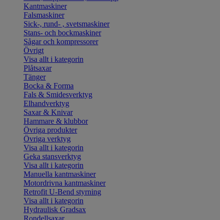
Kantmaskiner
Falsmaskiner
Sick-, rund- , svetsmaskiner
Stans- och bockmaskiner
Sågar och kompressorer
Övrigt
Visa allt i kategorin
Plåtsaxar
Tänger
Bocka & Forma
Fals & Smidesverktyg
Elhandverktyg
Saxar & Knivar
Hammare & klubbor
Övriga produkter
Övriga verktyg
Visa allt i kategorin
Geka stansverktyg
Visa allt i kategorin
Manuella kantmaskiner
Motordrivna kantmaskiner
Retrofit U-Bend styrning
Visa allt i kategorin
Hydraulisk Gradsax
Rondellsaxar