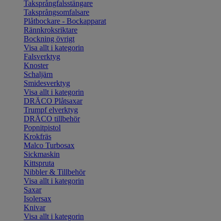
Taksprångfalsstängare
Taksprångsomfalsare
Plåtbockare - Bockapparat
Rännkroksriktare
Bockning övrigt
Visa allt i kategorin
Falsverktyg
Knoster
Schaljärn
Smidesverktyg
Visa allt i kategorin
DRÄCO Plåtsaxar
Trumpf elverktyg
DRÄCO tillbehör
Popnitpistol
Krokfräs
Malco Turbosax
Sickmaskin
Kittspruta
Nibbler & Tillbehör
Visa allt i kategorin
Saxar
Isolersax
Knivar
Visa allt i kategorin