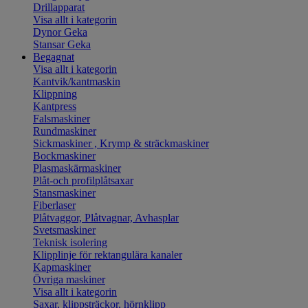
Drillapparat
Visa allt i kategorin
Dynor Geka
Stansar Geka
Begagnat
Visa allt i kategorin
Kantvik/kantmaskin
Klippning
Kantpress
Falsmaskiner
Rundmaskiner
Sickmaskiner , Krymp & sträckmaskiner
Bockmaskiner
Plasmaskärmaskiner
Plåt-och profilplåtsaxar
Stansmaskiner
Fiberlaser
Plåtvaggor, Plåtvagnar, Avhasplar
Svetsmaskiner
Teknisk isolering
Klipplinje för rektangulära kanaler
Kapmaskiner
Övriga maskiner
Visa allt i kategorin
Saxar, klippsträckor, hörnklipp