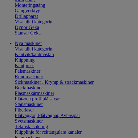
Monteringstång
Gängverktyg
Drillapparat
Visa allt i kategorin
Dynor Geka
Stansar Geka
Nya maskiner
Visa allt i kategorin
Kantvik/kantmaskin
Klippning
Kantpress
Falsmaskiner
Rundmaskiner
Sickmaskiner , Krymp & sträckmaskiner
Bockmaskiner
Plasmaskärmaskiner
Plåt-och profilplåtsaxar
Stansmaskiner
Fiberlaser
Plåtvaggor, Plåtvagnar, Avhasplar
Svetsmaskiner
Teknisk isolering
Klipplinje för rektangulära kanaler
Kapmaskiner