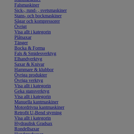
Falsmaskiner
Sick-, rund- , svetsmaskiner
Stans- och bockmaskiner
Sågar och kompressorer
Övrigt
Visa allt i kategorin
Plåtsaxar
Tänger
Bocka & Forma
Fals & Smidesverktyg
Elhandverktyg
Saxar & Knivar
Hammare & klubbor
Övriga produkter
Övriga verktyg
Visa allt i kategorin
Geka stansverktyg
Visa allt i kategorin
Manuella kantmaskiner
Motordrivna kantmaskiner
Retrofit U-Bend styrning
Visa allt i kategorin
Hydraulisk Gradsax
Rondellsaxar