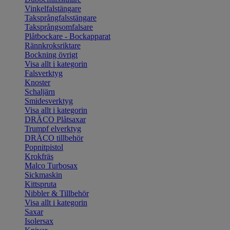
Vinkelfalstängare
Taksprångfalsstängare
Taksprångsomfalsare
Plåtbockare - Bockapparat
Rännkroksriktare
Bockning övrigt
Visa allt i kategorin
Falsverktyg
Knoster
Schaljärn
Smidesverktyg
Visa allt i kategorin
DRÄCO Plåtsaxar
Trumpf elverktyg
DRÄCO tillbehör
Popnitpistol
Krokfräs
Malco Turbosax
Sickmaskin
Kittspruta
Nibbler & Tillbehör
Visa allt i kategorin
Saxar
Isolersax