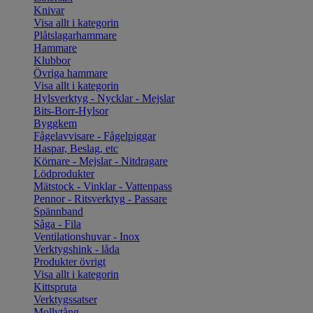
Knivar
Visa allt i kategorin
Plåtslagarhammare
Hammare
Klubbor
Övriga hammare
Visa allt i kategorin
Hylsverktyg - Nycklar - Mejslar
Bits-Borr-Hylsor
Byggkem
Fågelavvisare - Fågelpiggar
Haspar, Beslag, etc
Körnare - Mejslar - Nitdragare
Lödprodukter
Mätstock - Vinklar - Vattenpass
Pennor - Ritsverktyg - Passare
Spännband
Såga - Fila
Ventilationshuvar - Inox
Verktygshink - låda
Produkter övrigt
Visa allt i kategorin
Kittspruta
Verktygssatser
Mollytång