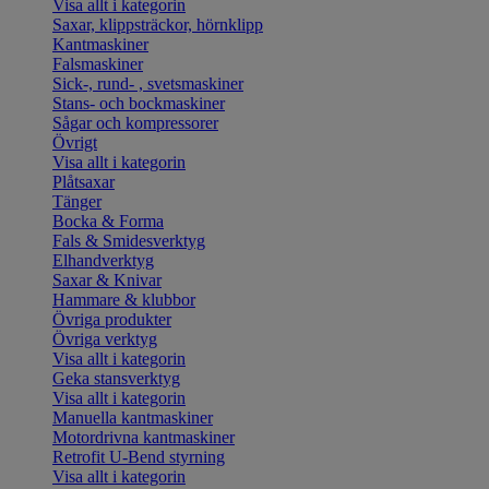
Visa allt i kategorin
Saxar, klippsträckor, hörnklipp
Kantmaskiner
Falsmaskiner
Sick-, rund- , svetsmaskiner
Stans- och bockmaskiner
Sågar och kompressorer
Övrigt
Visa allt i kategorin
Plåtsaxar
Tänger
Bocka & Forma
Fals & Smidesverktyg
Elhandverktyg
Saxar & Knivar
Hammare & klubbor
Övriga produkter
Övriga verktyg
Visa allt i kategorin
Geka stansverktyg
Visa allt i kategorin
Manuella kantmaskiner
Motordrivna kantmaskiner
Retrofit U-Bend styrning
Visa allt i kategorin