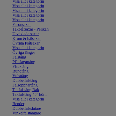
Visa allt i kategorin
Visa allt i kategorin
Visa allt i kategorin
Visa allt i kategorin
Visa allt i kategorin
Fasonsaxar
Takplåtsaxar - Pelikan
Utväxlade saxar
Krum & hålsaxar
Övriga Plåtsaxar
Visa allt i kategorin
Övriga tänger
Falstång
Plåtslagartång
Flacktång
Rundtång
Vulsttång
Dubbelfalstång
Falsöppnartång
Takfalstång Rak
Takfalstång 45° hörn
Visa allt i kategorin
Bender
Dubbelfalsslutare
Vinkelfalstängare