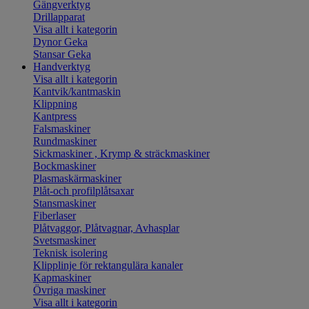
Gängverktyg
Drillapparat
Visa allt i kategorin
Dynor Geka
Stansar Geka
Handverktyg
Visa allt i kategorin
Kantvik/kantmaskin
Klippning
Kantpress
Falsmaskiner
Rundmaskiner
Sickmaskiner , Krymp & sträckmaskiner
Bockmaskiner
Plasmaskärmaskiner
Plåt-och profilplåtsaxar
Stansmaskiner
Fiberlaser
Plåtvaggor, Plåtvagnar, Avhasplar
Svetsmaskiner
Teknisk isolering
Klipplinje för rektangulära kanaler
Kapmaskiner
Övriga maskiner
Visa allt i kategorin