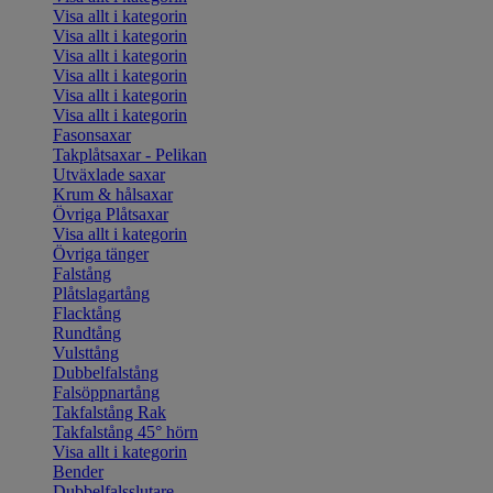
Visa allt i kategorin
Visa allt i kategorin
Visa allt i kategorin
Visa allt i kategorin
Visa allt i kategorin
Visa allt i kategorin
Fasonsaxar
Takplåtsaxar - Pelikan
Utväxlade saxar
Krum & hålsaxar
Övriga Plåtsaxar
Visa allt i kategorin
Övriga tänger
Falstång
Plåtslagartång
Flacktång
Rundtång
Vulsttång
Dubbelfalstång
Falsöppnartång
Takfalstång Rak
Takfalstång 45° hörn
Visa allt i kategorin
Bender
Dubbelfalsslutare