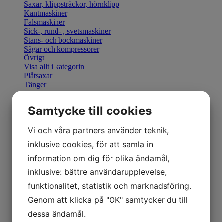
Saxar, klippsträckor, hörnklipp
Kantmaskiner
Falsmaskiner
Sick-, rund- , svetsmaskiner
Stans- och bockmaskiner
Sågar och kompressorer
Övrigt
Visa allt i kategorin
Plåtsaxar
Tänger
Bocka & Forma
Fals & Smidesverktyg
Samtycke till cookies
Elhandverktyg
Saxar & Knivar
Hammare & klubbor
Vi och våra partners använder teknik,
Övriga produkter
inklusive cookies, för att samla in
Övriga verktyg
Visa allt i kategorin
information om dig för olika ändamål,
Geka stansverktyg
inklusive: bättre användarupplevelse,
Visa allt i kategorin
Manuella kantmaskiner
funktionalitet, statistik och marknadsföring.
Motordrivna kantmaskiner
Genom att klicka på "OK" samtycker du till
Retrofit U-Bend styrning
Visa allt i kategorin
dessa ändamål.
Hydraulisk Gradsax