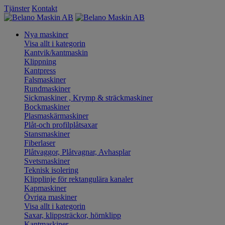
Tjänster
Kontakt
Nya maskiner
Visa allt i kategorin
Kantvik/kantmaskin
Klippning
Kantpress
Falsmaskiner
Rundmaskiner
Sickmaskiner , Krymp & sträckmaskiner
Bockmaskiner
Plasmaskärmaskiner
Plåt-och profilplåtsaxar
Stansmaskiner
Fiberlaser
Plåtvaggor, Plåtvagnar, Avhasplar
Svetsmaskiner
Teknisk isolering
Klipplinje för rektangulära kanaler
Kapmaskiner
Övriga maskiner
Visa allt i kategorin
Saxar, klippsträckor, hörnklipp
Kantmaskiner