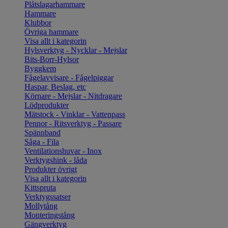
Plåtslagarhammare
Hammare
Klubbor
Övriga hammare
Visa allt i kategorin
Hylsverktyg - Nycklar - Mejslar
Bits-Borr-Hylsor
Byggkem
Fågelavvisare - Fågelpiggar
Haspar, Beslag, etc
Körnare - Mejslar - Nitdragare
Lödprodukter
Mätstock - Vinklar - Vattenpass
Pennor - Ritsverktyg - Passare
Spännband
Såga - Fila
Ventilationshuvar - Inox
Verktygshink - låda
Produkter övrigt
Visa allt i kategorin
Kittspruta
Verktygssatser
Mollytång
Monteringstång
Gängverktyg