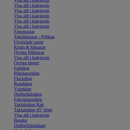
Visa allt i kategorin
Visa allt i kategorin
Visa allt i kategorin
Visa allt i kategorin
Visa allt i kategorin
Visa allt i kategorin
Fasonsaxar
Takplåtsaxar - Pelikan
Utväxlade saxar
Krum & hålsaxar
Övriga Plåtsaxar
Visa allt i kategorin
Övriga tänger
Falstång
Plåtslagartång
Flacktång
Rundtång
Vulsttång
Dubbelfalstång
Falsöppnartång
Takfalstång Rak
Takfalstång 45° hörn
Visa allt i kategorin
Bender
Dubbelfalsslutare