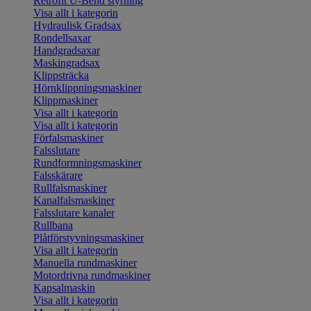
Retrofit U-Bend styrning
Visa allt i kategorin
Hydraulisk Gradsax
Rondellsaxar
Handgradsaxar
Maskingradsax
Klippsträcka
Hörnklippningsmaskiner
Klippmaskiner
Visa allt i kategorin
Visa allt i kategorin
Förfalsmaskiner
Falsslutare
Rundformningsmaskiner
Falsskärare
Rullfalsmaskiner
Kanalfalsmaskiner
Falsslutare kanaler
Rullbana
Plåtförstyvningsmaskiner
Visa allt i kategorin
Manuella rundmaskiner
Motordrivna rundmaskiner
Kapsalmaskin
Visa allt i kategorin