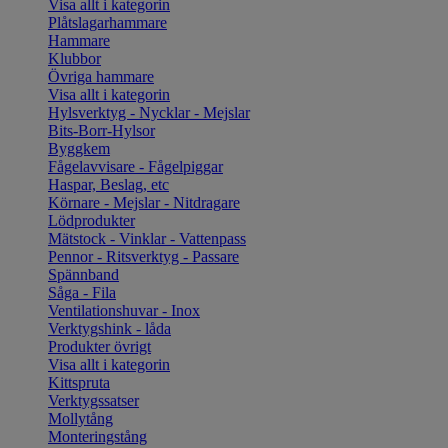
Visa allt i kategorin
Plåtslagarhammare
Hammare
Klubbor
Övriga hammare
Visa allt i kategorin
Hylsverktyg - Nycklar - Mejslar
Bits-Borr-Hylsor
Byggkem
Fågelavvisare - Fågelpiggar
Haspar, Beslag, etc
Körnare - Mejslar - Nitdragare
Lödprodukter
Mätstock - Vinklar - Vattenpass
Pennor - Ritsverktyg - Passare
Spännband
Såga - Fila
Ventilationshuvar - Inox
Verktygshink - låda
Produkter övrigt
Visa allt i kategorin
Kittspruta
Verktygssatser
Mollytång
Monteringstång