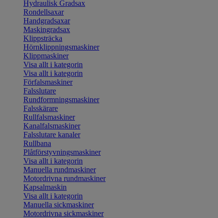
Hydraulisk Gradsax
Rondellsaxar
Handgradsaxar
Maskingradsax
Klippsträcka
Hörnklippningsmaskiner
Klippmaskiner
Visa allt i kategorin
Visa allt i kategorin
Förfalsmaskiner
Falsslutare
Rundformningsmaskiner
Falsskärare
Rullfalsmaskiner
Kanalfalsmaskiner
Falsslutare kanaler
Rullbana
Plåtförstyvningsmaskiner
Visa allt i kategorin
Manuella rundmaskiner
Motordrivna rundmaskiner
Kapsalmaskin
Visa allt i kategorin
Manuella sickmaskiner
Motordrivna sickmaskiner