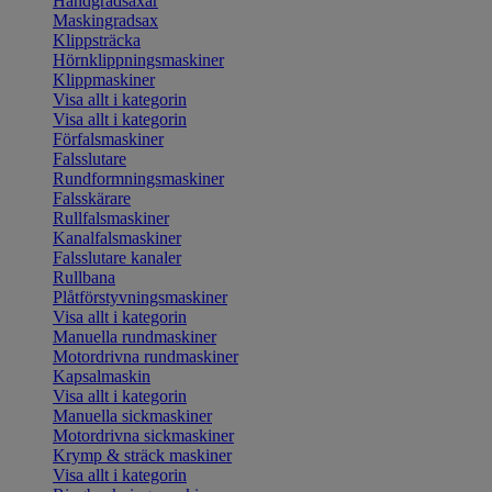
Handgradsaxar
Maskingradsax
Klippsträcka
Hörnklippningsmaskiner
Klippmaskiner
Visa allt i kategorin
Visa allt i kategorin
Förfalsmaskiner
Falsslutare
Rundformningsmaskiner
Falsskärare
Rullfalsmaskiner
Kanalfalsmaskiner
Falsslutare kanaler
Rullbana
Plåtförstyvningsmaskiner
Visa allt i kategorin
Manuella rundmaskiner
Motordrivna rundmaskiner
Kapsalmaskin
Visa allt i kategorin
Manuella sickmaskiner
Motordrivna sickmaskiner
Krymp & sträck maskiner
Visa allt i kategorin