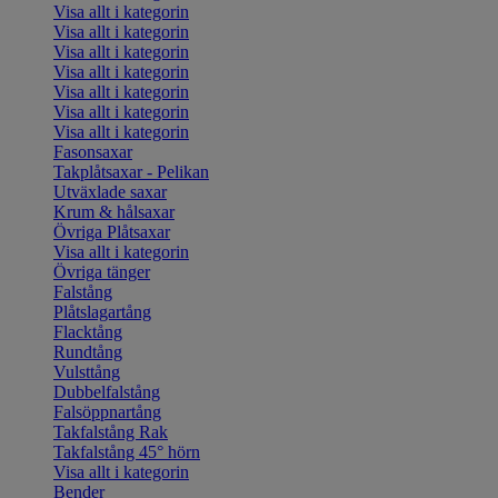
Visa allt i kategorin
Visa allt i kategorin
Visa allt i kategorin
Visa allt i kategorin
Visa allt i kategorin
Visa allt i kategorin
Visa allt i kategorin
Fasonsaxar
Takplåtsaxar - Pelikan
Utväxlade saxar
Krum & hålsaxar
Övriga Plåtsaxar
Visa allt i kategorin
Övriga tänger
Falstång
Plåtslagartång
Flacktång
Rundtång
Vulsttång
Dubbelfalstång
Falsöppnartång
Takfalstång Rak
Takfalstång 45° hörn
Visa allt i kategorin
Bender