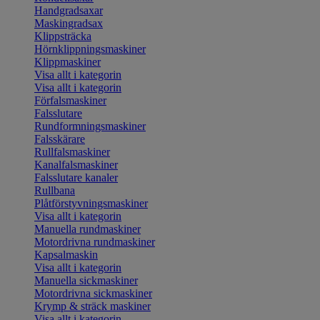
Handgradsaxar
Maskingradsax
Klippsträcka
Hörnklippningsmaskiner
Klippmaskiner
Visa allt i kategorin
Visa allt i kategorin
Förfalsmaskiner
Falsslutare
Rundformningsmaskiner
Falsskärare
Rullfalsmaskiner
Kanalfalsmaskiner
Falsslutare kanaler
Rullbana
Plåtförstyvningsmaskiner
Visa allt i kategorin
Manuella rundmaskiner
Motordrivna rundmaskiner
Kapsalmaskin
Visa allt i kategorin
Manuella sickmaskiner
Motordrivna sickmaskiner
Krymp & sträck maskiner
Visa allt i kategorin