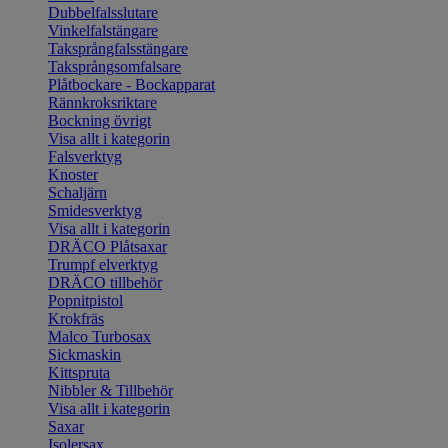
Dubbelfalsslutare
Vinkelfalstängare
Taksprångfalsstängare
Taksprångsomfalsare
Plåtbockare - Bockapparat
Rännkroksriktare
Bockning övrigt
Visa allt i kategorin
Falsverktyg
Knoster
Schaljärn
Smidesverktyg
Visa allt i kategorin
DRÄCO Plåtsaxar
Trumpf elverktyg
DRÄCO tillbehör
Popnitpistol
Krokfräs
Malco Turbosax
Sickmaskin
Kittspruta
Nibbler & Tillbehör
Visa allt i kategorin
Saxar
Isolersax