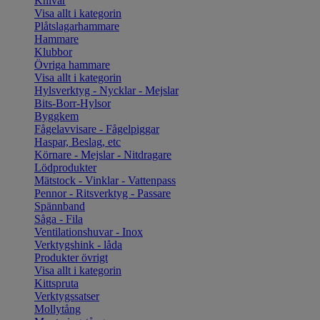
Knivar
Visa allt i kategorin
Plåtslagarhammare
Hammare
Klubbor
Övriga hammare
Visa allt i kategorin
Hylsverktyg - Nycklar - Mejslar
Bits-Borr-Hylsor
Byggkem
Fågelavvisare - Fågelpiggar
Haspar, Beslag, etc
Körnare - Mejslar - Nitdragare
Lödprodukter
Mätstock - Vinklar - Vattenpass
Pennor - Ritsverktyg - Passare
Spännband
Såga - Fila
Ventilationshuvar - Inox
Verktygshink - låda
Produkter övrigt
Visa allt i kategorin
Kittspruta
Verktygssatser
Mollytång