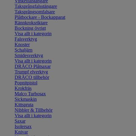
Vinkelfalstängare
Taksprångfalsstängare
Taksprångsomfalsare
Plåtbockare - Bockapparat
Rännkroksriktare
Bockning övrigt
Visa allt i kategorin
Falsverktyg
Knoster
Schaljärn
Smidesverktyg
Visa allt i kategorin
DRÄCO Plåtsaxar
Trumpf elverktyg
DRÄCO tillbehör
Popnitpistol
Krokfräs
Malco Turbosax
Sickmaskin
Kittspruta
Nibbler & Tillbehör
Visa allt i kategorin
Saxar
Isolersax
Knivar